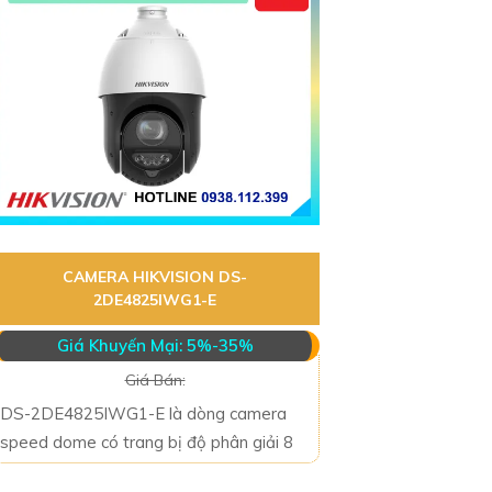
CAMERA HIKVISION DS-
2DE4825IWG1-E
Giá Khuyến Mại: 5%-35%
Giá Bán:
DS-2DE4825IWG1-E là dòng camera
speed dome có trang bị độ phân giải 8