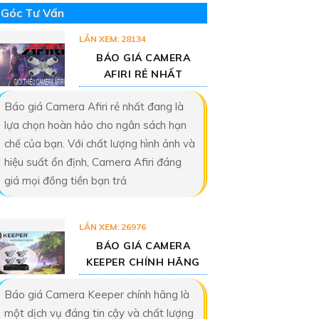
Góc Tư Vấn
LẦN XEM: 28134
BÁO GIÁ CAMERA
AFIRI RẺ NHẤT
Báo giá Camera Afiri rẻ nhất đang là
lựa chọn hoàn hảo cho ngân sách hạn
chế của bạn. Với chất lượng hình ảnh và
hiệu suất ổn định, Camera Afiri đáng
giá mọi đồng tiền bạn trả
LẦN XEM: 26976
BÁO GIÁ CAMERA
KEEPER CHÍNH HÃNG
Báo giá Camera Keeper chính hãng là
một dịch vụ đáng tin cậy và chất lượng