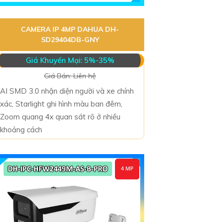
CAMERA IP 4MP DAHUA DH-
SD29404DB-GNY
Giá Khuyến Mại: 5%-35%
Giá Bán: Liên hệ
AI SMD 3.0 nhận diện người và xe chính
xác, Starlight ghi hình màu ban đêm,
Zoom quang 4x quan sát rõ ở nhiều
khoảng cách