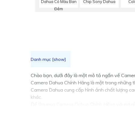
Dahua Có Màu Ban
Chip Sony Dahua
Col
Đêm
Chào bạn, dưới đây là một mô tả ngắn về Camer
Camera Dahua Chính Hãng là một trong những thư
Camera Dahua cung cấp hình ảnh chất lượng cao,
khác.
Để tìm mua Camera Dahua Chính Hãng với giá rẻ,
hãng để
đẳng cấp
chất lượng và hỗ trợ sau bán 
Để lựa chọn giải pháp phù hợp, quan trọng bạn c
âm, xoay, zoom, cảnh báo... Với những yếu tố nà
cầu của bạn.