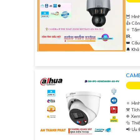
🦉 Hìn
👍 Côn
🔅 Tầm
IR.
👑 Cấ
️🔔 Kh
CAME
🔅 Hìn
⚒ Tích
❈ Xem
🔩 Thi
️📢 Ưu