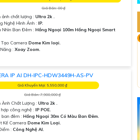
Giá Bán: 00 ₫
h ảnh chất lượng :
Ultra 2k .
g Nghệ Hình Ảnh :
IP.
 Nhìn Ban Đêm :
Hồng Ngoại 100m Hồng Ngoại Smart
u Tạo Camera
Dome Kim loại.
ả Năng :
Xoay Zoom.
RA IP AI DH-IPC-HDW3449H-AS-PV
Giá Khuyến Mại: 5,550,000 ₫
Giá Bán: 7,900,000 ₫
h Ành Chất Lượng :
Ultra 2k .
 hợp công nghệ :
IP POE.
 ban đêm :
Hồng Ngoại 30m Có Màu Ban Đêm.
ết Kế Camera
Dome Kim Loại.
 Điểm :
Công Nghệ AI.