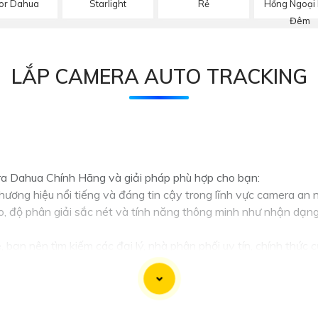
or Dahua
Starlight
Rẻ
Hồng Ngoại
Đêm
LẮP CAMERA AUTO TRACKING
a Dahua Chính Hãng và giải pháp phù hợp cho bạn:
ơng hiệu nổi tiếng và đáng tin cậy trong lĩnh vực camera an n
 độ phân giải sắc nét và tính năng thông minh như nhận dạng 
 bạn nên tìm kiếm các đại lý, nhà phân phối uy tín, chính thứ
hàng tốt.
ần xác định mục đích sử dụng camera, khu vực lắp đặt, số lượn
y, bạn có thể tham khảo ý kiến của chuyên gia hoặc tư vấn viê