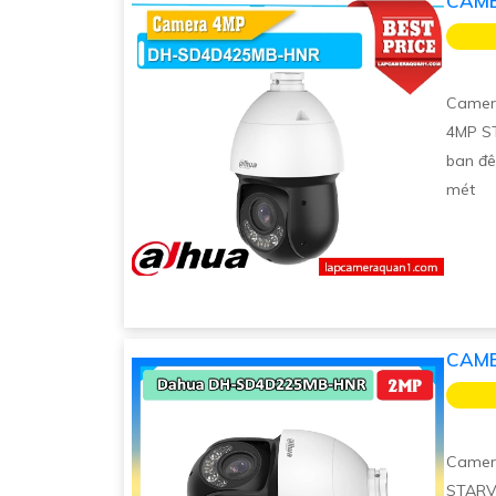
CAME
Camer
4MP ST
ban đê
mét
CAME
Camer
STARVI