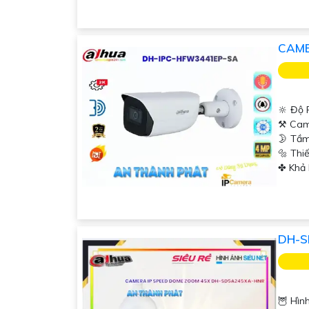
CAME
🔆 Độ 
⚒ Cam
🌛 Tầm
🔩 Thi
️✤ Khả
DH-S
🦉 Hìn