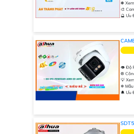
❃ Xem
🎨 Ca
️🔮 Ưu
CAME
👁 Độ 
®️ Cô
💡 Xem
❄ Mẫu
'
️🔔 Ưu
SDT5