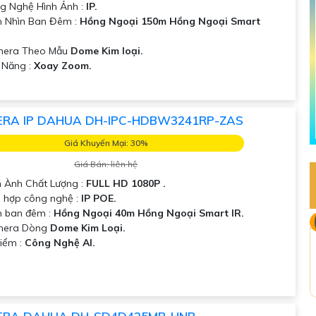
g Nghệ Hình Ảnh :
IP.
 Nhìn Ban Đêm :
Hồng Ngoại 150m Hồng Ngoại Smart
amera Theo Mẫu
Dome Kim loại.
ả Năng :
Xoay Zoom.
RA IP DAHUA DH-IPC-HDBW3241RP-ZAS
Giá Khuyến Mại: 30%
Giá Bán: liên hệ
h Ành Chất Lượng :
FULL HD 1080P .
h hợp công nghệ :
IP POE.
 ban đêm :
Hồng Ngoại 40m Hồng Ngoại Smart IR.
mera Dòng
Dome Kim Loại.
Điểm :
Công Nghệ AI.