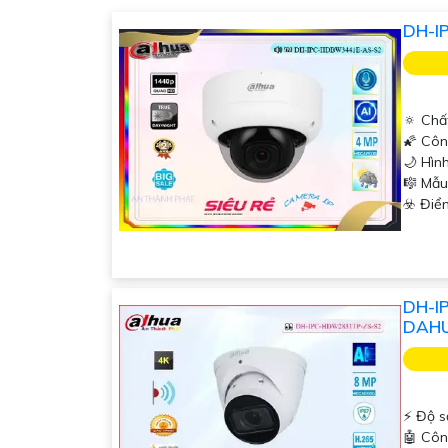
Chúc bạn thành công trong việc tìm hiểu và lựa
DH-I
để lại câu hỏi để mình giúp bạn nhé!
🔅 Chấ
🌠 Côn
🌙 Hìn
🎼️ M
️☣️ Điể
DH-I
DAH
️⚡ Độ s
🤖️ Cô