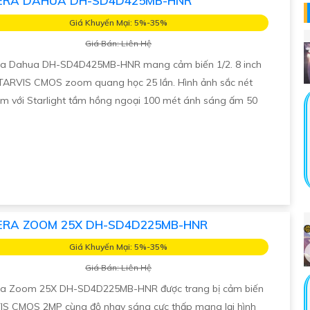
RA DAHUA DH-SD4D425MB-HNR
Giá Khuyến Mại: 5%-35%
Giá Bán: Liên Hệ
a Dahua DH-SD4D425MB-HNR mang cảm biến 1/2. 8 inch
ARVIS CMOS zoom quang học 25 lần. Hình ảnh sắc nét
m với Starlight tầm hồng ngoại 100 mét ánh sáng ấm 50
RA ZOOM 25X DH-SD4D225MB-HNR
Giá Khuyến Mại: 5%-35%
Giá Bán: Liên Hệ
a Zoom 25X DH-SD4D225MB-HNR được trang bị cảm biến
S CMOS 2MP cùng độ nhạy sáng cực thấp mang lại hình