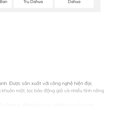
 Ban
Trụ Dahua
Dahua
inh. Được sản xuất với công nghệ hiện đại,
khuôn mặt, lọc báo động giả và nhiều tính năng
c của Dahua. Đảm bảo sản phẩm mua là chính
g camera cần thiết và tính năng cần có như ghi
n để chọn lựa được giải pháp tốt nhất cho nhu