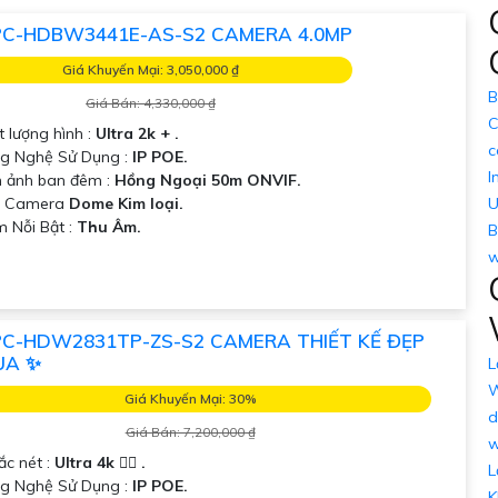
 chọn Camera Dahua Chính Hãng giá rẻ và giải pháp phù hợp cho
PC-HDBW3441E-AS-S2 CAMERA 4.0MP
Giá Khuyến Mại: 3,050,000 ₫
B
Giá Bán: 4,330,000 ₫
C
t lượng hình :
Ultra 2k + .
c
g Nghệ Sử Dụng :
IP POE.
I
h ảnh ban đêm :
Hồng Ngoại 50m ONVIF.
ẫu Camera
Dome Kim loại.
U
m Nỗi Bật :
Thu Âm.
B
w
PC-HDW2831TP-ZS-S2 CAMERA THIẾT KẾ ĐẸP
UA ✨
L
W
Giá Khuyến Mại: 30%
d
Giá Bán: 7,200,000 ₫
w
ắc nét :
Ultra 4k 👍🏾 .
L
ng Nghệ Sử Dụng :
IP POE.
K