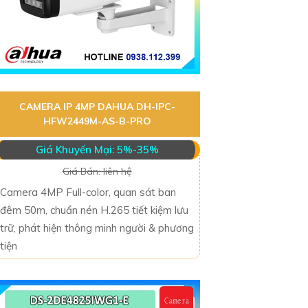
CAMERA IP 4MP DAHUA DH-IPC-
HFW2449M-AS-B-PRO
Giá Khuyến Mại: 5%-35%
Giá Bán: liên hệ
Camera 4MP Full-color, quan sát ban
đêm 50m, chuẩn nén H.265 tiết kiệm lưu
trữ, phát hiện thông minh người & phương
tiện