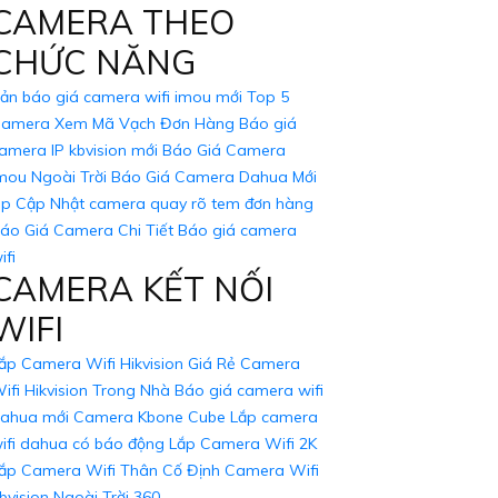
CAMERA THEO
 mình. Nếu cần thêm thông tin hoặc hỗ trợ, hãy
CHỨC NĂNG
ản báo giá camera wifi imou mới
Top 5
amera Xem Mã Vạch Đơn Hàng
Báo giá
amera IP kbvision mới
Báo Giá Camera
mou Ngoài Trời
Báo Giá Camera Dahua Mới
p Cập Nhật
camera quay rõ tem đơn hàng
áo Giá Camera Chi Tiết
Báo giá camera
ifi
CAMERA KẾT NỐI
WIFI
ắp Camera Wifi Hikvision Giá Rẻ
Camera
ifi Hikvision Trong Nhà
Báo giá camera wifi
ahua mới
Camera Kbone Cube
Lắp camera
ifi dahua có báo động
Lắp Camera Wifi 2K
ắp Camera Wifi Thân Cố Định
Camera Wifi
bvision Ngoài Trời 360