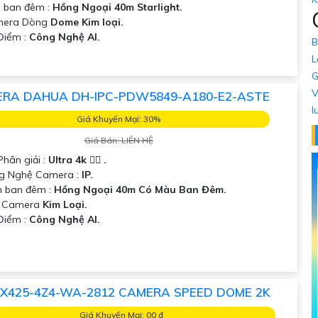
 ban đêm :
Hồng Ngoại 40m Starlight.
mera Dòng
Dome Kim loại.
 Điểm :
Công Nghệ AI.
B
L
G
V
RA DAHUA DH-IPC-PDW5849-A180-E2-ASTE
l
Giá Khuyến Mại: 30%
Giá Bán: LIÊN HỆ
Phân giải :
Ultra 4k 👍🏾 .
ng Nghệ Camera :
IP.
 ban đêm :
Hồng Ngoại 40m Có Màu Ban Đêm.
 Camera
Kim Loại.
 Điểm :
Công Nghệ AI.
X425-4Z4-WA-2812 CAMERA SPEED DOME 2K
Giá Khuyến Mại: 00 ₫