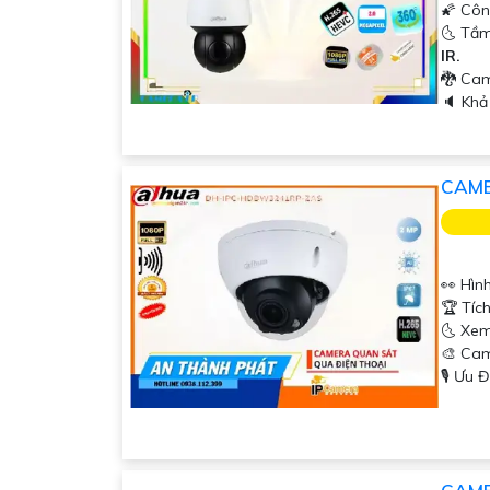
🌠 Côn
🌜 Tầm
IR.
🐉️ C
️🔈 Kh
CAME
👀 Hìn
🏆 Tíc
🌜 Xem
🎨 Ca
️🎙 Ưu 