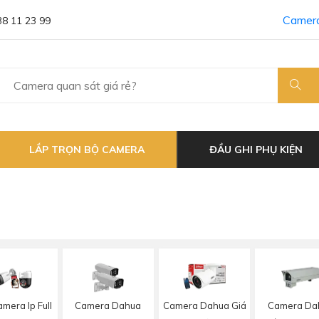
Camera
38 11 23 99
LẮP TRỌN BỘ CAMERA
ĐẦU GHI PHỤ KIỆN
mera Ip Full
Camera Dahua
Camera Dahua Giá
Camera Da