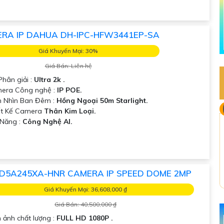
RA IP DAHUA DH-IPC-HFW3441EP-SA
Giá Khuyến Mại: 30%
Giá Bán: Liên hệ
Phân giải :
Ultra 2k .
era Công nghệ :
IP POE.
 Nhìn Ban Đêm :
Hồng Ngoại 50m Starlight.
ết Kế Camera
Thân Kim Loại.
 Năng :
Công Nghệ AI.
D5A245XA-HNR CAMERA IP SPEED DOME 2MP
Giá Khuyến Mại: 36,608,000 ₫
Giá Bán: 40,500,000 ₫
h ảnh chất lượng :
FULL HD 1080P .