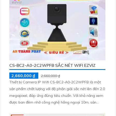
CS-BC2-A0-2C2WPFB SẮC NÉT WIFI EZVIZ
2,660,000 ₫
2,660,000 ₫
Thiết bị Camera IP Wifi CS-BC2-A0-2C2WPFB là một
sản phẩm chất lượng với độ phân giải sắc nét lên đến 2.0
megapixel, đáp ứng đúng tiêu chuẩn. Với khả năng xem
được ban đêm nhờ công nghệ hồng ngoại 10m, sản
phẩm này còn được trang bị kết nối IP Wifi giúp truy cập
dễ dàng mà không ảnh hưởng đến chất lượng hình ảnh