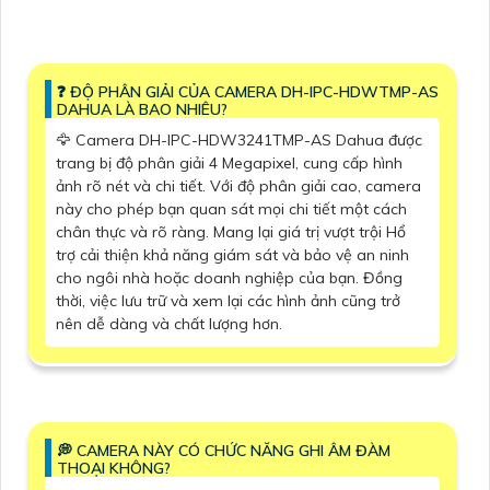
️❓ ĐỘ PHÂN GIẢI CỦA CAMERA DH-IPC-HDWTMP-AS
DAHUA LÀ BAO NHIÊU?
🦅 Camera DH-IPC-HDW3241TMP-AS Dahua được
trang bị độ phân giải 4 Megapixel, cung cấp hình
ảnh rõ nét và chi tiết. Với độ phân giải cao, camera
này cho phép bạn quan sát mọi chi tiết một cách
chân thực và rõ ràng. Mang lại giá trị vượt trội Hổ
trợ cải thiện khả năng giám sát và bảo vệ an ninh
cho ngôi nhà hoặc doanh nghiệp của bạn. Đồng
thời, việc lưu trữ và xem lại các hình ảnh cũng trở
nên dễ dàng và chất lượng hơn.
️💭 CAMERA NÀY CÓ CHỨC NĂNG GHI ÂM ĐÀM
THOẠI KHÔNG?