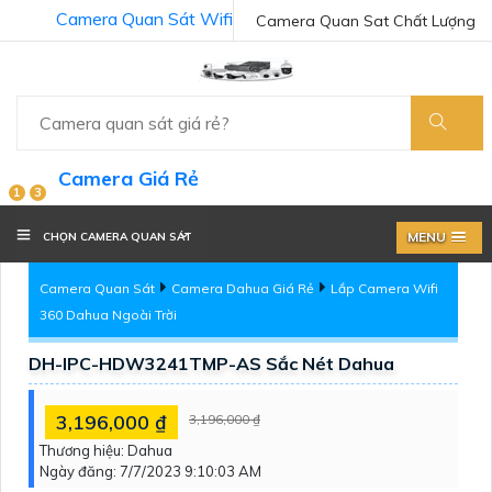
Camera Quan Sát Wifi
Camera Quan Sat Chất Lượng
Camera Giá Rẻ
1
3
MENU
CHỌN CAMERA QUAN SÁT
Camera Quan Sát
Camera Dahua Giá Rẻ
Lắp Camera Wifi
360 Dahua Ngoài Trời
DH-IPC-HDW3241TMP-AS Sắc Nét Dahua
3,196,000 ₫
3,196,000 ₫
Thương hiệu:
Dahua
Ngày đăng:
7/7/2023 9:10:03 AM