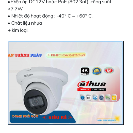
• Điện áp DC12V hoặc PoE (802.3af), công suất
<7.7W
• Nhiệt độ hoạt động : -40° C ~ +60° C.
• Chất liệu nhựa
+ kim loại.