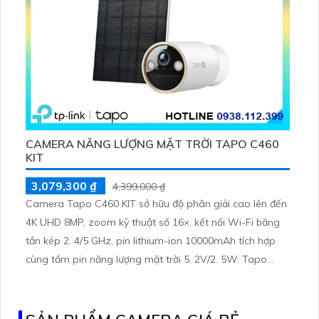
CAMERA NĂNG LƯỢNG MẶT TRỜI TAPO C460
KIT
3,079,300 ₫
4,399,000 ₫
Camera Tapo C460 KIT sở hữu độ phân giải cao lên đến
4K UHD 8MP, zoom kỹ thuật số 16×, kết nối Wi-Fi băng
tần kép 2. 4/5 GHz, pin lithium-ion 10000mAh tích hợp
cùng tấm pin năng lượng mặt trời 5. 2V/2. 5W. Tapo
C460 KIT cũng hỗ trợ quan sát ban đêm màu với cảm
biến Starlight, tầm nhìn lên đến 15 m