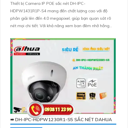
Thiết bị Camera IP POE sắc nét DH-IPC-
HDPW1431R1P-S4 mang đến chất lượng cao với độ
phân giải lên đến 4.0 megapixel, giúp bạn quan sát rõ
nét mọi chi tiết. Với khả năng xem ban đêm nhờ hồng
ngoại 30m, thiết bị này rất tiện ích. Được trang bị công
nghệ IP POE hiện đại, camera không giảm chất lượng và
tương thích với chuẩn ONVIF
➠ DH-IPC-HDPW1230R1-S5 SẮC NÉT DAHUA