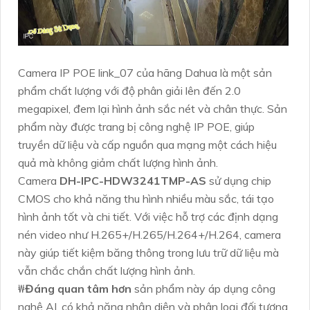
Camera IP POE link_07 của hãng Dahua là một sản
phẩm chất lượng với độ phân giải lên đến 2.0
megapixel, đem lại hình ảnh sắc nét và chân thực. Sản
phẩm này được trang bị công nghệ IP POE, giúp
truyền dữ liệu và cấp nguồn qua mạng một cách hiệu
quả mà không giảm chất lượng hình ảnh.
Camera
DH-IPC-HDW3241TMP-AS
sử dụng chip
CMOS cho khả năng thu hình nhiều màu sắc, tái tạo
hình ảnh tốt và chi tiết. Với việc hỗ trợ các định dạng
nén video như H.265+/H.265/H.264+/H.264, camera
này giúp tiết kiệm băng thông trong lưu trữ dữ liệu mà
vẫn chắc chắn chất lượng hình ảnh.
₩
Đáng quan tâm hơn
sản phẩm này áp dụng công
nghệ AI, có khả năng nhận diện và phân loại đối tượng