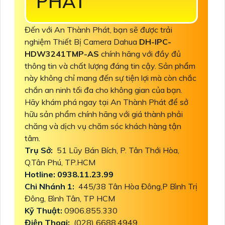
PHÁT
Đến với An Thành Phát, bạn sẽ được trải
nghiệm Thiết Bị Camera Dahua
DH-IPC-
HDW3241TMP-AS
chính hãng với đầy đủ
thông tin và chất lượng đáng tin cậy. Sản phẩm
này không chỉ mang đến sự tiện lợi mà còn chắc
chắn an ninh tối đa cho không gian của bạn.
Hãy khám phá ngay tại An Thành Phát để sở
hữu sản phẩm chính hãng với giá thành phải
chăng và dịch vụ chăm sóc khách hàng tận
tâm.
Trụ Sở:
51 Lũy Bán Bích, P. Tân Thới Hòa,
Q.Tân Phú, TP.HCM
Hotline: 0938.11.23.99
Chi Nhánh 1:
445/38 Tân Hòa Đông,P Bình Trị
Đông, Bình Tân, TP HCM
Kỹ Thuật:
0906.855.330
Điện Thoại:
(028) 6688.4949