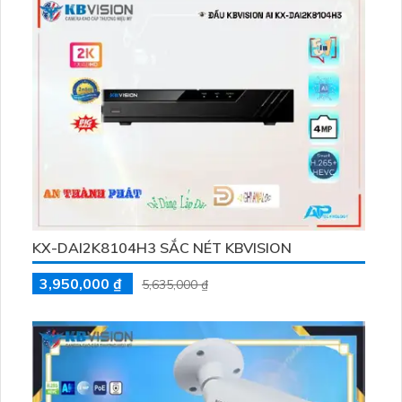
KX-DAI2K8104H3 SẮC NÉT KBVISION
3,950,000 ₫
5,635,000 ₫