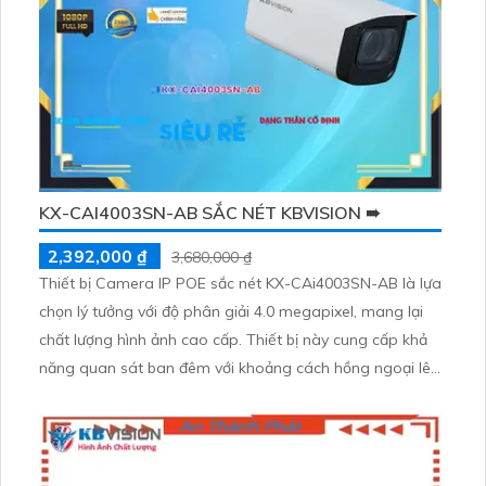
KX-CAI4003SN-AB SẮC NÉT KBVISION ➠
2,392,000 ₫
3,680,000 ₫
Thiết bị Camera IP POE sắc nét KX-CAi4003SN-AB là lựa
chọn lý tưởng với độ phân giải 4.0 megapixel, mang lại
chất lượng hình ảnh cao cấp. Thiết bị này cung cấp khả
năng quan sát ban đêm với khoảng cách hồng ngoại lên
đến 80m, giúp giám sát hiệu quả. Sử dụng công nghệ IP
POE, camera không bị suy giảm chất lượng, đồng thời
được trang bị tính năng Smart IR hồng ngoại thông minh