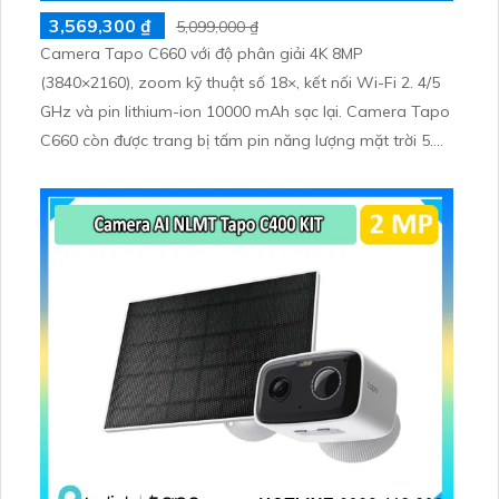
3,569,300 ₫
5,099,000 ₫
Camera Tapo C660 với độ phân giải 4K 8MP
(3840×2160), zoom kỹ thuật số 18×, kết nối Wi-Fi 2. 4/5
GHz và pin lithium-ion 10000 mAh sạc lại. Camera Tapo
C660 còn được trang bị tấm pin năng lượng mặt trời 5.
2V 2. 5W, tích hợp AI phát hiện người, thú cưng, phương
tiện, lưu trữ thẻ microSD tối đa 512 GB