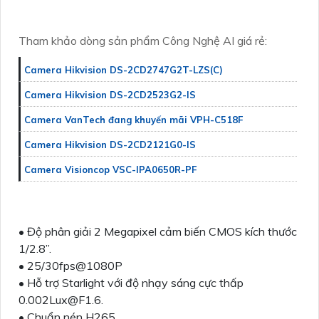
Tham khảo dòng sản phẩm Công Nghệ AI giá rẻ:
Camera Hikvision DS-2CD2747G2T-LZS(C)
Camera Hikvision DS-2CD2523G2-IS
Camera VanTech đang khuyến mãi VPH-C518F
Camera Hikvision DS-2CD2121G0-IS
Camera Visioncop VSC-IPA0650R-PF
• Độ phân giải 2 Megapixel cảm biến CMOS kích thước
1/2.8”.
• 25/30fps@1080P
• Hỗ trợ Starlight với độ nhạy sáng cực thấp
0.002Lux@F1.6.
• Chuẩn nén H265