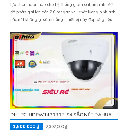
lựa chọn hoàn hảo cho hệ thống giám sát an ninh. Với
độ phân giải lên đến 2.0 megapixel, chất lượng hình ảnh
sắc nét không gì sánh bằng. Thiết bị này đáp ứng tiêu
chuẩn cao, cho phép quan sát ban đêm nhờ công nghệ
Hồng Ngoại 30m
DH-IPC-HDPW1431R1P-S4 SẮC NÉT DAHUA
1,600,000 ₫
2,302,000 ₫