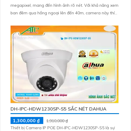
megapixel, mang đến hình ảnh rõ nét. Với khả năng xem
ban đêm qua hồng ngoại lên đến 40m, camera này thích
hợp cho công trình hoạt động vào buổi tối. Được trang bị
công nghệ IP POE giúp truyền tải dữ liệu dễ dàng mà
không ảnh hưởng đến chất lượng hình ảnh
DH-IPC-HDW1230SP-S5 SẮC NÉT DAHUA
1,300,000 ₫
1,910,000 ₫
Thiết bị Camera IP POE DH-IPC-HDW1230SP-S5 là sự