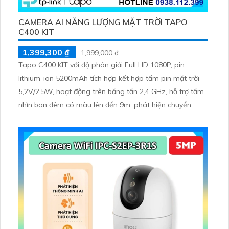
CAMERA AI NĂNG LƯỢNG MẶT TRỜI TAPO
C400 KIT
1,399,300 ₫
1,999,000 ₫
Tapo C400 KIT với độ phân giải Full HD 1080P, pin
lithium-ion 5200mAh tích hợp kết hợp tấm pin mặt trời
5,2V/2,5W, hoạt động trên băng tần 2,4 GHz, hỗ trợ tầm
nhìn ban đêm có màu lên đến 9m, phát hiện chuyển
động và con người bằng AI, đồng thời lưu trữ dữ liệu qua
thẻ microSD lên đến 512GB