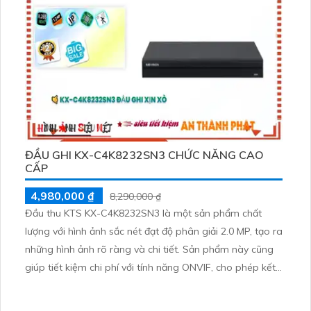
ĐẦU GHI KX-C4K8232SN3 CHỨC NĂNG CAO
CẤP
4,980,000 ₫
8,290,000 ₫
Đầu thu KTS KX-C4K8232SN3 là một sản phẩm chất
lượng với hình ảnh sắc nét đạt độ phân giải 2.0 MP, tạo ra
những hình ảnh rõ ràng và chi tiết. Sản phẩm này cũng
giúp tiết kiệm chi phí với tính năng ONVIF, cho phép kết
nối với nhiều thiết bị khác nhau mà không cần thay đổi
toàn bộ hệ thống