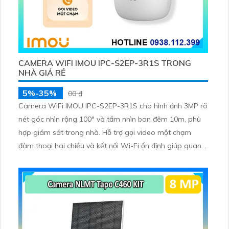
CAMERA WIFI IMOU IPC-S2EP-3R1S TRONG
NHÀ GIÁ RẺ
5%-35%
00 ₫
Camera WiFi IMOU IPC-S2EP-3R1S cho hình ảnh 3MP rõ
nét góc nhìn rộng 100° và tầm nhìn ban đêm 10m, phù
hợp giám sát trong nhà. Hỗ trợ gọi video một chạm
đàm thoại hai chiều và kết nối Wi-Fi ổn định giúp quan
sát từ xa. Lưu trữ linh hoạt qua thẻ microSD tối đa
256GB hoặc lưu đám mây dễ lắp đặt cho gia đình và văn
phòng nhỏ.