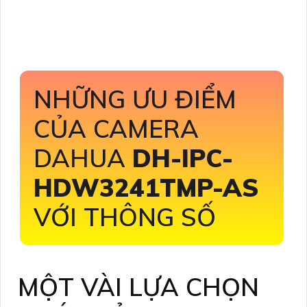
NHỮNG ƯU ĐIỂM
CỦA CAMERA
DAHUA
DH-IPC-
HDW3241TMP-AS
VỚI THÔNG SỐ
MỘT VÀI LỰA CHỌN