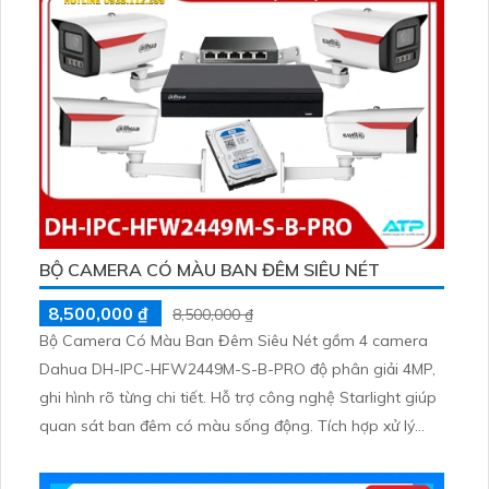
BỘ CAMERA CÓ MÀU BAN ĐÊM SIÊU NÉT
8,500,000 ₫
8,500,000 ₫
Bộ Camera Có Màu Ban Đêm Siêu Nét gồm 4 camera
Dahua DH-IPC-HFW2449M-S-B-PRO độ phân giải 4MP,
ghi hình rõ từng chi tiết. Hỗ trợ công nghệ Starlight giúp
quan sát ban đêm có màu sống động. Tích hợp xử lý
hình ảnh mạnh như WDR 120dB, cân bằng trắng AWB,
chống nhiễu 3D-DNR, bù sáng AGC và chống ngược