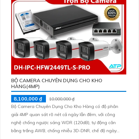
BỘ CAMERA CHUYÊN DỤNG CHO KHO
HÀNG(4MP)
8,100,000 ₫
10,000,000 ₫
Bộ Camera Chuyên Dụng Cho Kho Hàng có độ phân
giải 4MP quan sát rõ nét cả ngày lẫn đêm, với công
nghệ chống ngược sáng WDR (120dB), tự động cân
bằng trắng AWB, chống nhiễu 3D-DNR, chế độ ngày
đêm ICR. Chuẩn chống nước IP67 giúp hoạt động ổn định