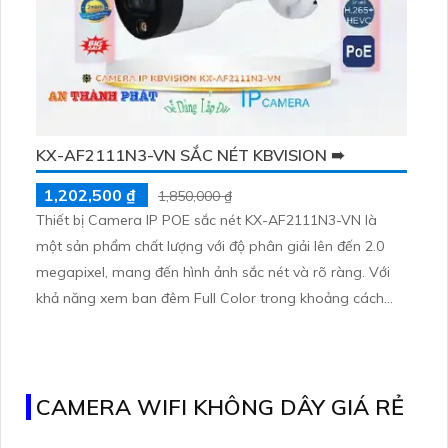
KX-AF2111N3-VN SẮC NÉT KBVISION ➠
1,202,500 ₫
1,850,000 ₫
Thiết bị Camera IP POE sắc nét KX-AF2111N3-VN là
một sản phẩm chất lượng với độ phân giải lên đến 2.0
megapixel, mang đến hình ảnh sắc nét và rõ ràng. Với
khả năng xem ban đêm Full Color trong khoảng cách
20m, camera này giúp quan sát hiệu quả vào ban đêm
mà vẫn tiết kiệm năng lượng. Sử dụng công nghệ IP
POE, không chỉ đảm bảo chất lượng mà còn giúp tiết
kiệm chi phí cài đặt
CAMERA WIFI KHÔNG DÂY GIÁ RẺ