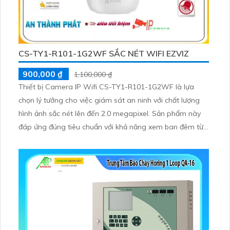
CS-TY1-R101-1G2WF SẮC NÉT WIFI EZVIZ
900,000 ₫
1,100,000 ₫
Thiết bị Camera IP Wifi CS-TY1-R101-1G2WF là lựa
chọn lý tưởng cho việc giám sát an ninh với chất lượng
hình ảnh sắc nét lên đến 2.0 megapixel. Sản phẩm này
đáp ứng đúng tiêu chuẩn với khả năng xem ban đêm từ
xa nhờ tính năng hồng ngoại 10m. Được trang bị công
nghệ IP Wifi, camera không giảm chất lượng khi kết nối
mạng