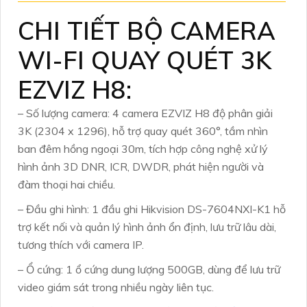
CHI TIẾT BỘ CAMERA
WI-FI QUAY QUÉT 3K
EZVIZ H8:
– Số lượng camera: 4 camera EZVIZ H8 độ phân giải
3K (2304 x 1296), hỗ trợ quay quét 360°, tầm nhìn
ban đêm hồng ngoại 30m, tích hợp công nghệ xử lý
hình ảnh 3D DNR, ICR, DWDR, phát hiện người và
đàm thoại hai chiều.
– Đầu ghi hình: 1 đầu ghi Hikvision DS-7604NXI-K1 hỗ
trợ kết nối và quản lý hình ảnh ổn định, lưu trữ lâu dài,
tương thích với camera IP.
– Ổ cứng: 1 ổ cứng dung lượng 500GB, dùng để lưu trữ
video giám sát trong nhiều ngày liên tục.