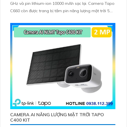
GHz và pin lithium-ion 10000 mAh sạc lại. Camera Tapo
C660 còn được trang bị tấm pin năng lượng mặt trời 5.
2V 2. 5W, tích hợp AI phát hiện người, thú cưng, phương
tiện, lưu trữ thẻ microSD tối đa 512 GB
CAMERA AI NĂNG LƯỢNG MẶT TRỜI TAPO
C400 KIT