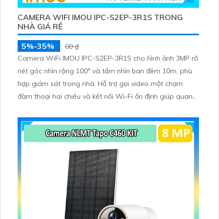
CAMERA WIFI IMOU IPC-S2EP-3R1S TRONG
NHÀ GIÁ RẺ
5%-35%
00 ₫
Camera WiFi IMOU IPC-S2EP-3R1S cho hình ảnh 3MP rõ
nét góc nhìn rộng 100° và tầm nhìn ban đêm 10m, phù
hợp giám sát trong nhà. Hỗ trợ gọi video một chạm
đàm thoại hai chiều và kết nối Wi-Fi ổn định giúp quan
sát từ xa. Lưu trữ linh hoạt qua thẻ microSD tối đa
256GB hoặc lưu đám mây dễ lắp đặt cho gia đình và văn
phòng nhỏ.