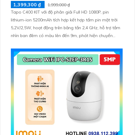
1,399,300 ₫
1,999,000 ₫
Tapo C400 KIT với độ phân giải Full HD 1080P, pin
lithium-ion 5200mAh tích hợp kết hợp tấm pin mặt trời
5,2V/2,5W, hoạt động trên băng tần 2,4 GHz, hỗ trợ tầm
nhìn ban đêm có màu lên đến 9m, phát hiện chuyển
động và con người bằng AI, đồng thời lưu trữ dữ liệu qua
thẻ microSD lên đến 512GB