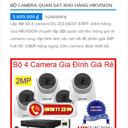
BỘ CAMERA QUAN SÁT KHO HÀNG HIKVISION
3,600,000 ₫
5,200,000 ₫
Lắp đặt bộ 4 camera DS-2CE16D0T-EXIPF chính hãng
của HIKVISION chuyên lắp đặt quan sát kho hàng giá rẻ
camera cung cấp hình ảnh sắc nét với độ phân giải 2MP
Full HD 1080P hồng ngoại 20m camera được thiết kế
thân trụ cố định cứng cáp chuẩn IP67 phù hợp lắp đặt cả
trong nhà và ngoài trời.