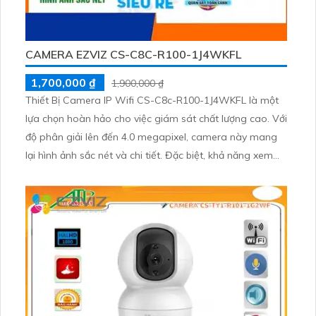
CAMERA EZVIZ CS-C8C-R100-1J4WKFL
1,700,000 ₫
1,900,000 ₫
Thiết Bị Camera IP Wifi CS-C8c-R100-1J4WKFL là một
lựa chọn hoàn hảo cho việc giám sát chất lượng cao. Với
độ phân giải lên đến 4.0 megapixel, camera này mang
lại hình ảnh sắc nét và chi tiết. Đặc biệt, khả năng xem
đêm Hồng Ngoại lên đến 30m, giúp quan sát mọi lúc,
mọi nơi