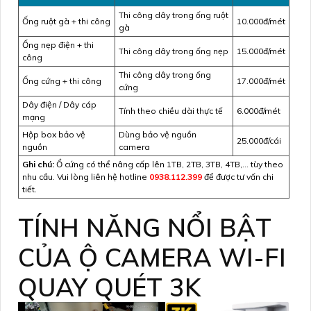
Thi công dây trong ống ruột
Ống ruột gà + thi công
10.000đ/mét
gà
Ống nẹp điện + thi
Thi công dây trong ống nẹp
15.000đ/mét
công
Thi công dây trong ống
Ống cứng + thi công
17.000đ/mét
cứng
Dây điện / Dây cáp
Tính theo chiều dài thực tế
6.000đ/mét
mạng
Hộp box bảo vệ
Dùng bảo vệ nguồn
25.000đ/cái
nguồn
camera
Ghi chú:
Ổ cứng có thể nâng cấp lên 1TB, 2TB, 3TB, 4TB,… tùy theo
nhu cầu. Vui lòng liên hệ hotline
0938.112.399
để được tư vấn chi
tiết.
TÍNH NĂNG NỔI BẬT
CỦA Ộ CAMERA WI-FI
QUAY QUÉT 3K