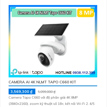
CAMERA AI 4K NLMT TAPO C660 KIT
3,569,300 ₫
5,099,000 ₫
Camera Tapo C660 với độ phân giải 4K 8MP
(3840×2160), zoom kỹ thuật số 18×, kết nối Wi-Fi 2. 4/5