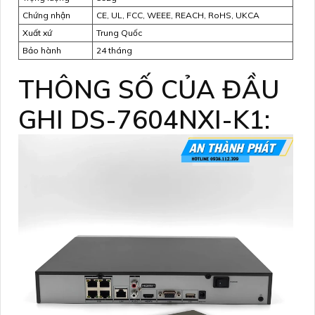
Chứng nhận
CE, UL, FCC, WEEE, REACH, RoHS, UKCA
Xuất xứ
Trung Quốc
Bảo hành
24 tháng
THÔNG SỐ CỦA ĐẦU
GHI DS-7604NXI-K1: