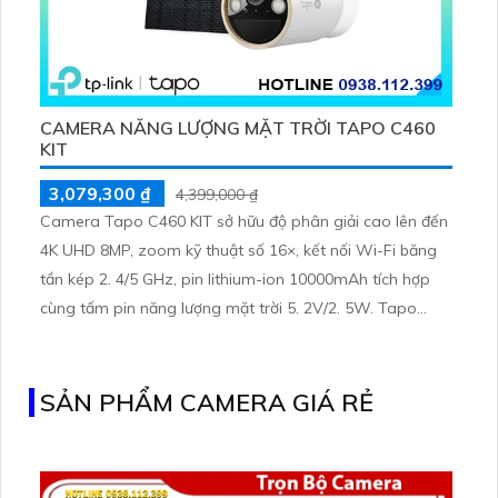
CAMERA NĂNG LƯỢNG MẶT TRỜI TAPO C460
KIT
3,079,300 ₫
4,399,000 ₫
Camera Tapo C460 KIT sở hữu độ phân giải cao lên đến
4K UHD 8MP, zoom kỹ thuật số 16×, kết nối Wi-Fi băng
tần kép 2. 4/5 GHz, pin lithium-ion 10000mAh tích hợp
cùng tấm pin năng lượng mặt trời 5. 2V/2. 5W. Tapo
C460 KIT cũng hỗ trợ quan sát ban đêm màu với cảm
biến Starlight, tầm nhìn lên đến 15 m
SẢN PHẨM CAMERA GIÁ RẺ