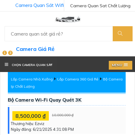
Camera Quan Sát Wifi
Camera Quan Sat Chất Lượng
Camera Giá Rẻ
1
3
MENU
CHỌN CAMERA QUAN SÁT
Lắp Camera Nhà Xưởng
Lắp Camera 360 Giá Rẻ
Bộ Camera
Ip Chất Lượng
Bộ Camera Wi-Fi Quay Quét 3K
8,500,000 ₫
10,000,000 ₫
Thương hiệu:
Ezviz
Ngày đăng:
6/21/2025 4:31:08 PM