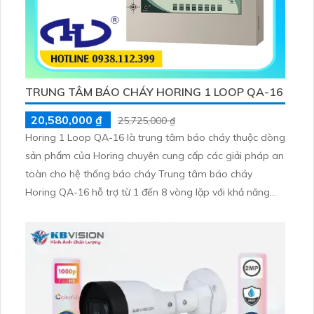
TRUNG TÂM BÁO CHÁY HORING 1 LOOP QA-16
20,580,000 ₫
25,725,000 ₫
Horing 1 Loop QA-16 là trung tâm báo cháy thuộc dòng
sản phẩm của Horing chuyên cung cấp các giải pháp an
toàn cho hệ thống báo cháy Trung tâm báo cháy
Horing QA-16 hỗ trợ từ 1 đến 8 vòng lặp với khả năng
mở rộng lên đến 250 địa chỉ giúp người dùng dễ dàng
điều chỉnh và cài đặt số lượng đầu báo cháy trong hệ
thống phù hợp với yêu cầu của từng công trình.