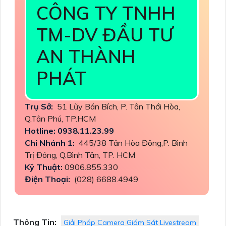
CÔNG TY TNHH
TM-DV ĐẦU TƯ
AN THÀNH
PHÁT
Trụ Sở:
51 Lũy Bán Bích, P. Tân Thới Hòa,
Q.Tân Phú, TP.HCM
Hotline: 0938.11.23.99
Chi Nhánh 1:
445/38 Tân Hòa Đông,P. Bình
Trị Đông, Q.Bình Tân, TP. HCM
Kỹ Thuật:
0906.855.330
Điện Thoại:
(028) 6688.4949
Thông Tin:
Giải Pháp Camera Giám Sát Livestream