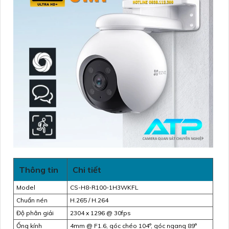
Thông tin
Chi tiết
Model
CS-H8-R100-1H3WKFL
Chuẩn nén
H.265 / H.264
Độ phân giải
2304 x 1296 @ 30fps
Ống kính
4mm @ F1.6, góc chéo 104°, góc ngang 89°