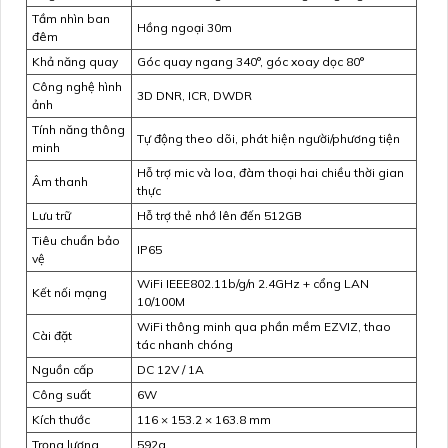
Tầm nhìn ban
Hồng ngoại 30m
đêm
Khả năng quay
Góc quay ngang 340°, góc xoay dọc 80°
Công nghệ hình
3D DNR, ICR, DWDR
ảnh
Tính năng thông
Tự động theo dõi, phát hiện người/phương tiện
minh
Hỗ trợ mic và loa, đàm thoại hai chiều thời gian
Âm thanh
thực
Lưu trữ
Hỗ trợ thẻ nhớ lên đến 512GB
Tiêu chuẩn bảo
IP65
vệ
WiFi IEEE802.11b/g/n 2.4GHz + cổng LAN
Kết nối mạng
10/100M
WiFi thông minh qua phần mềm EZVIZ, thao
Cài đặt
tác nhanh chóng
Nguồn cấp
DC 12V / 1A
Công suất
6W
Kích thước
116 × 153.2 × 163.8 mm
Trọng lượng
592g