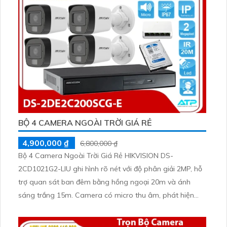
BỘ 4 CAMERA NGOÀI TRỜI GIÁ RẺ
4,900,000 ₫
6,800,000 ₫
Bộ 4 Camera Ngoài Trời Giá Rẻ HIKVISION DS-
2CD1021G2-LIU ghi hình rõ nét với độ phân giải 2MP, hỗ
trợ quan sát ban đêm bằng hồng ngoại 20m và ánh
sáng trắng 15m. Camera có micro thu âm, phát hiện
người và phương tiện, xử lý hình ảnh tốt với chống ngược
sáng DWDR, BLC, giảm nhiễu 3D DNR.