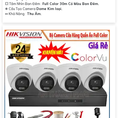
💥 Tầm Nhìn Ban Đêm :
Full Color 30m Có Màu Ban Ðêm.
❄ Cấu Tạo Camera
Dome Kim loại.
️↭ Khả Năng :
Thu Âm.