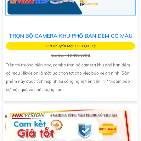
TRỌN BỘ CAMERA KHU PHỐ BAN ĐÊM CÓ MÀU
Giá Khuyến Mại: 8,503,600 ₫
Giá Bán: 10,400,000 ₫
Trên thị trường hiện nay, combo trọn bộ camera khu phố ban đêm
có màu Hikvision là một lựa chọn tốt cho việc bảo vệ an ninh. Sản
phẩm này được tích hợp nhiều công nghệ tiên tiến, ♢ ' '>Đảm bảo
sự hiệu quả và chất lượng cao