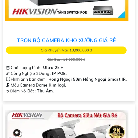
TRỌN BỘ CAMERA KHO XƯỞNG GIÁ RẺ
Giá Khuyến Mại: 13,000,000 ₫
Giá Bán: 16,000,000 ₫
🦉 Chất lượng hình :
Ultra 2k + .
🌠 Công Nghệ Sử Dụng :
IP POE.
💥 Hình ảnh ban đêm :
Hồng Ngoại 50m Hồng Ngoại Smart IR.
🗜️ Mẫu Camera
Dome Kim loại.
️➲ Điểm Nỗi Bật :
Thu Âm.