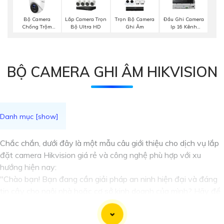
Bộ Camera
Lắp Camera Trọn
Trọn Bộ Camera
Đầu Ghi Camera
Chống Trộm
Bộ Ultra HD
Ghi Âm
Ip 16 Kênh
Hikvision
Hikvision
BỘ CAMERA GHI ÂM HIKVISION
Chắc chắn, dưới đây là một mẫu câu giới thiệu cho dịch vụ lắp
đặt camera Hikvision giá rẻ và công nghệ phù hợp với xu
hướng hiện nay:
"Chào bạn! Bạn đang cần giải pháp an ninh hiện đại và đáng
tin cậy cho ngôi nhà hoặc cơ sở kinh doanh của mình? Hãy để
chúng tôi giúp bạn với dịch vụ lắp đặt camera Hikvision giá rẻ,
mang đến công nghệ hàng đầu và hiệu suất ổn định. Với