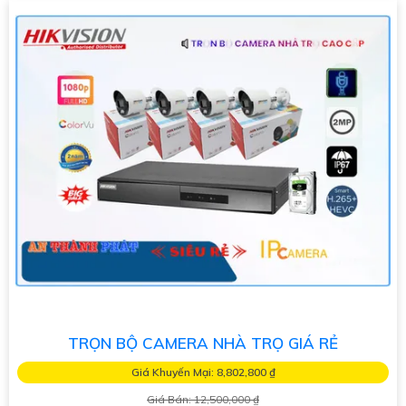
TRỌN BỘ CAMERA NHÀ TRỌ GIÁ RẺ
Giá Khuyến Mại: 8,802,800 ₫
Giá Bán: 12,500,000 ₫