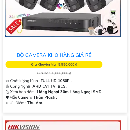
BỘ CAMERA KHO HÀNG GIÁ RẺ
Giá Khuyến Mại: 5,580,000 ₫
Giá Bán: 8,000,000 ₫
👀 Chất lượng hình :
FULL HD 1080P .
👍 Công Nghệ :
AHD CVI TVI BCS.
🌜 Xem ban đêm :
Hồng Ngoại 30m Hồng Ngoại SMD.
🛡 Mẫu Camera
Thân Plastic.
️↭ Ưu Điểm :
Thu Âm.