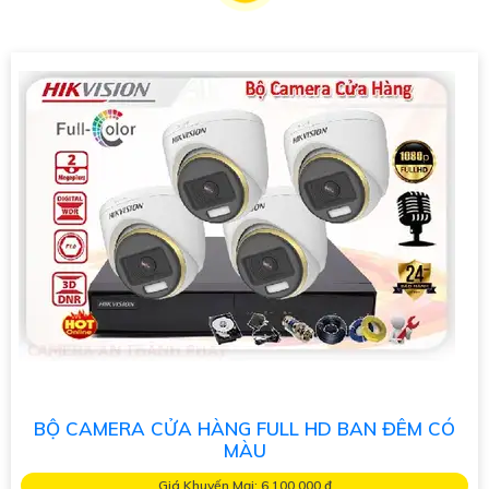
chúng tôi, bạn hoàn toàn yên tâm về an ninh mà không cần lo
lắng về giá cả. Hãy liên hệ ngay để được tư vấn chi tiết và
nhận ưu đãi hấp dẫn!"
'
BỘ CAMERA CỬA HÀNG FULL HD BAN ĐÊM CÓ
MÀU
Giá Khuyến Mại: 6,100,000 ₫