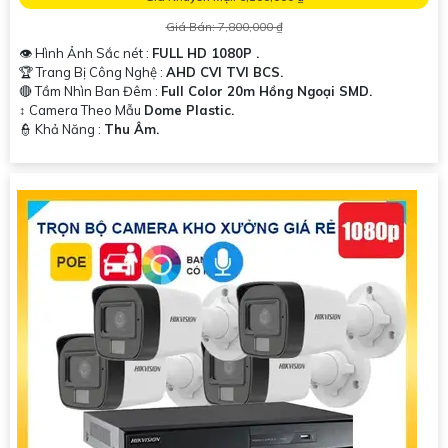
Giá Bán: 7,800,000 ₫
👁 Hình Ảnh Sắc nét :
FULL HD 1080P .
🏆 Trang Bị Công Nghệ :
AHD CVI TVI BCS.
🔴 Tầm Nhìn Ban Đêm :
Full Color 20m Hồng Ngoại SMD.
↕️ Camera Theo Mẫu
Dome Plastic.
️👮 Khả Năng :
Thu Âm.