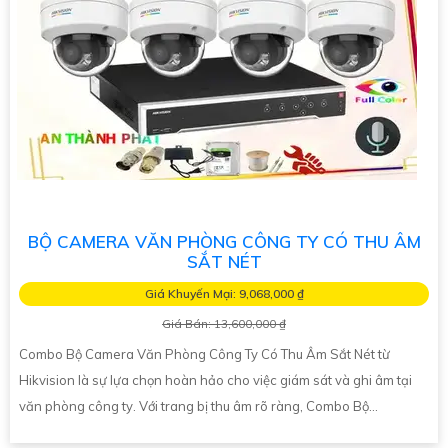
BỘ CAMERA VĂN PHÒNG CÔNG TY CÓ THU ÂM
SẮT NÉT
Giá Khuyến Mại: 9,068,000 ₫
Giá Bán: 13,600,000 ₫
Combo Bộ Camera Văn Phòng Công Ty Có Thu Âm Sắt Nét từ
Hikvision là sự lựa chọn hoàn hảo cho việc giám sát và ghi âm tại
văn phòng công ty. Với trang bị thu âm rõ ràng, Combo Bộ...