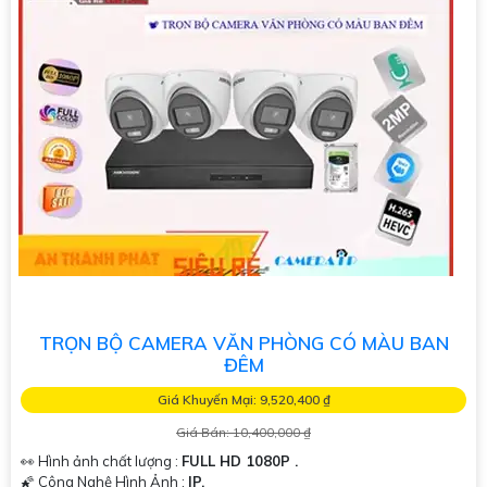
TRỌN BỘ CAMERA VĂN PHÒNG CÓ MÀU BAN
ĐÊM
Giá Khuyến Mại: 9,520,400 ₫
Giá Bán: 10,400,000 ₫
👀 Hình ảnh chất lượng :
FULL HD 1080P .
🌠 Công Nghệ Hình Ảnh :
IP.