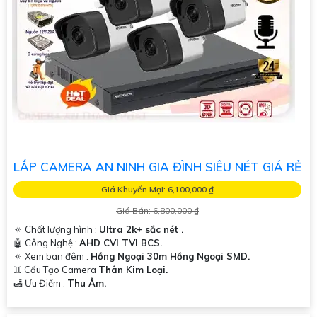
LẮP CAMERA AN NINH GIA ĐÌNH SIÊU NÉT GIÁ RẺ
Giá Khuyến Mại: 6,100,000 ₫
Giá Bán: 6,800,000 ₫
🔅 Chất lượng hình :
Ultra 2k+ sắc nét .
🤖️ Công Nghệ :
AHD CVI TVI BCS.
🔅 Xem ban đêm :
Hồng Ngoại 30m Hồng Ngoại SMD.
♊ Cấu Tạo Camera
Thân Kim Loại.
️🛃 Ưu Điểm :
Thu Âm.