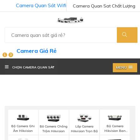
Camera Quan Sát Wifi
Camera Quan Sat Chất Lượng
Camera Giá Rẻ
1
3
MENU
CHỌN CAMERA QUAN SÁT
Bộ Camera Ghi
Bộ Camera
Bô Camera Chống
Lắp Camera
Âm Hikvision
Hikvision Ban
Trộm Hikvision
Hikvision Trọn Bộ
Đêm Có Màu