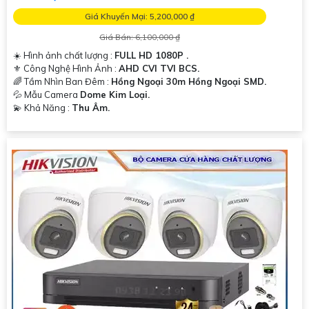
Giá Khuyến Mại: 5,200,000 ₫
Giá Bán: 6,100,000 ₫
☀️ Hình ảnh chất lượng :
FULL HD 1080P .
⚜️ Công Nghệ Hình Ảnh :
AHD CVI TVI BCS.
🌈 Tầm Nhìn Ban Đêm :
Hồng Ngoại 30m Hồng Ngoại SMD.
💦 Mẫu Camera
Dome Kim Loại.
️💫 Khả Năng :
Thu Âm.