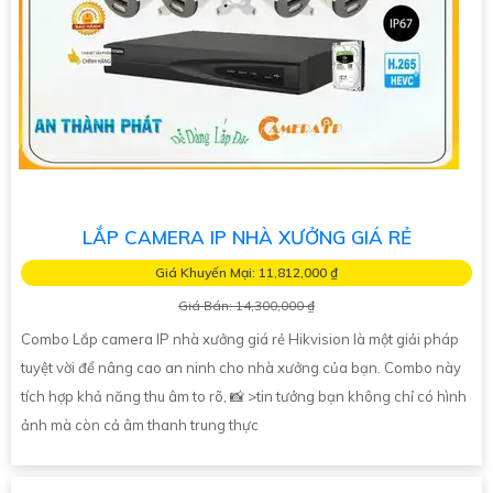
LẮP CAMERA IP NHÀ XƯỞNG GIÁ RẺ
Giá Khuyến Mại: 11,812,000 ₫
Giá Bán: 14,300,000 ₫
Combo Lắp camera IP nhà xưởng giá rẻ Hikvision là một giải pháp
tuyệt vời để nâng cao an ninh cho nhà xưởng của bạn. Combo này
tích hợp khả năng thu âm to rõ, 📸 >tin tưởng bạn không chỉ có hình
ảnh mà còn cả âm thanh trung thực