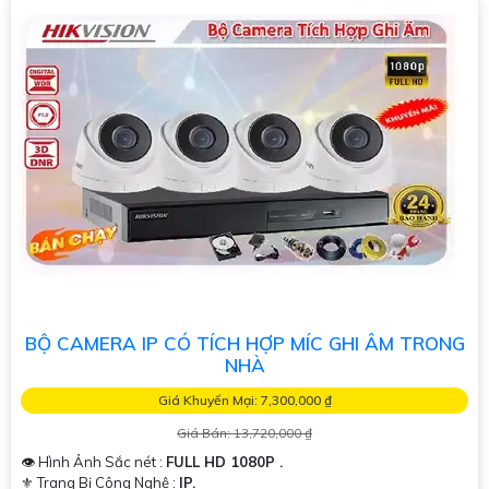
BỘ CAMERA IP CÓ TÍCH HỢP MÍC GHI ÂM TRONG
NHÀ
Giá Khuyến Mại: 7,300,000 ₫
Giá Bán: 13,720,000 ₫
👁 Hình Ảnh Sắc nét :
FULL HD 1080P .
⚜️ Trang Bị Công Nghệ :
IP.