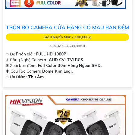
TRỌN BỘ CAMERA CỬA HÀNG CÓ MÀU BAN ĐÊM
Giá Khuyến Mại: 7,100,000 ₫
Giá Bán: 9,500,000 ₫
✨ Độ Phân giải :
FULL HD 1080P .
✳️ Công Nghệ Camera :
AHD CVI TVI BCS.
❃ Xem ban đêm :
Full Color 30m Hồng Ngoại SMD.
🐜 Cấu Tạo Camera
Dome Kim Loại.
️✨ Ưu Điểm :
Thu Âm.