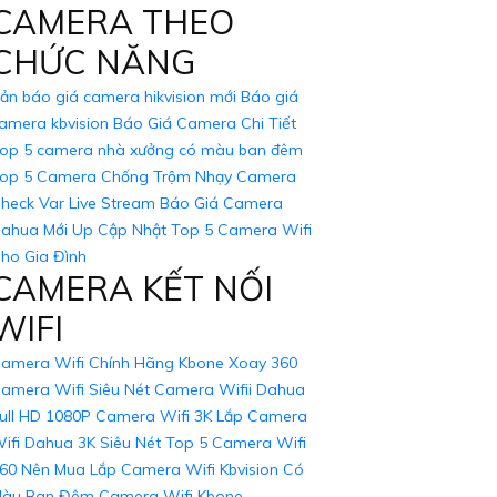
CAMERA THEO
m có màu 20m Hiệu Kbvision
Camera Thu âm
CHỨC NĂNG
 ổ cứng 1 TB
Bộ 8 camera Kbvision
hikvision
Bộ camera siêu thị
ản báo giá camera hikvision mới
Báo giá
ượng cao Dahya
Camera Gia Đình
amera kbvision
Báo Giá Camera Chi Tiết
op 5 camera nhà xưởng có màu ban đêm
op 5 Camera Chống Trộm Nhạy
Camera
heck Var Live Stream
Báo Giá Camera
ahua Mới Up Cập Nhật
Top 5 Camera Wifi
ho Gia Đình
CAMERA KẾT NỐI
WIFI
amera Wifi Chính Hãng Kbone Xoay 360
amera Wifi Siêu Nét
Camera Wifii Dahua
ull HD 1080P
Camera Wifi 3K
Lắp Camera
ifi Dahua 3K Siêu Nét
Top 5 Camera Wifi
60 Nên Mua
Lắp Camera Wifi Kbvision Có
àu Ban Đêm
Camera Wifi Kbone