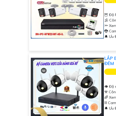
🦉 Độ 
🕉️ Cô
🔦 Xem
🐉️ C
️🔔 Ưu
LẮP 
ĐÊM
👁 Độ 
⚒ Côn
🌈 Xem
⛓ Cam
️🔔 Ưu