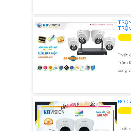
TRỌN
TRỘ
Thiết 
Trộm K
cung c
BỘ C
Thiết 