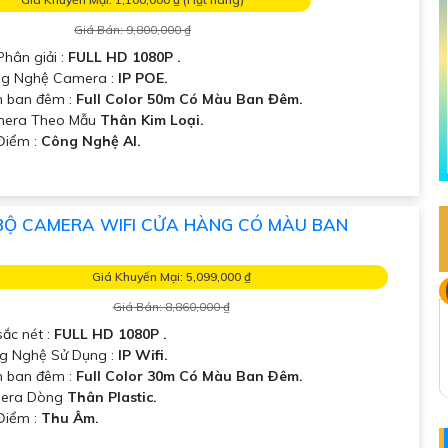
Giá Bán: 9,800,000 ₫
Phân giải :
FULL HD 1080P .
ng Nghệ Camera :
IP POE.
 ban đêm :
Full Color 50m Có Màu Ban Đêm.
amera Theo Mẫu
Thân Kim Loại.
 Điểm :
Công Nghệ AI.
BỘ CAMERA WIFI CỬA HÀNG CÓ MÀU BAN
Giá Khuyến Mại: 5,099,000 ₫
Giá Bán: 8,860,000 ₫
sắc nét :
FULL HD 1080P .
g Nghệ Sử Dụng :
IP Wifi.
 ban đêm :
Full Color 30m Có Màu Ban Ðêm.
era Dòng
Thân Plastic.
 Điểm :
Thu Âm.