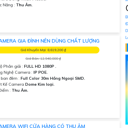
ức Năng :
Thu Âm.
B
Đ
D
L
AMERA GIA ĐÌNH NÊN DÙNG CHẤT LƯỢNG
Giá Khuyến Mại: 8,619,200 ₫
Giá Bán: 12,940,000 ₫
Độ Phân giải :
FULL HD 1080P .
ng Nghệ Camera :
IP POE.
 ban đêm :
Full Color 30m Hồng Ngoại SMD.
ết Kế Camera
Dome Kim loại.
 Điểm :
Thu Âm.
AMERA WIFI CỬA HÀNG CÓ THU ÂM