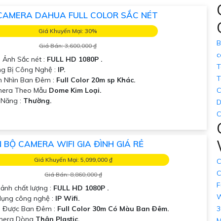
6.100.000 VNĐ
▫ ️ Thiết kế dạng thân ban đê
CAMERA DAHUA FULL COLOR SẮC NÉT
📎 7.800.000 VNĐ
▫️ Hồng ngoại 20m FULL HD
Giá Khuyến Mại: 30%
4.100.000 VNĐ
▫️ Hồng ngoại 30m thương hiệu 
B
Giá Bán: 3,600,000 ₫
6.500.000 VNĐ
▫️ Độ phân giải ultra 2k chất l
c
h Ảnh Sắc nét :
FULL HD 1080P .
T
ng Bị Công Nghệ :
IP.
T
m Nhìn Ban Đêm :
Full Color 20m sp Khác.
era Theo Mẫu
Dome Kim Loại.
C
ả Năng :
Thường.
D
C
 BỘ CAMERA WIFI GIA ĐÌNH GIÁ RẺ
Giá Khuyến Mại: 5,099,000 ₫
C
C
Giá Bán: 8,860,000 ₫
F
 ảnh chất lượng :
FULL HD 1080P .
W
dụng công nghệ :
IP Wifi.
3
 Được Ban Đêm :
Full Color 30m Có Màu Ban Ðêm.
amera Dòng
Thân Plastic.
M