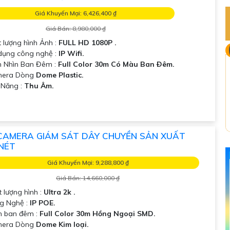
Giá Khuyến Mại: 6,426,400 ₫
Giá Bán: 8,980,000 ₫
 lượng hình Ảnh :
FULL HD 1080P .
 dụng công nghệ :
IP Wifi.
 Nhìn Ban Đêm :
Full Color 30m Có Màu Ban Ðêm.
era Dòng
Dome Plastic.
ả Năng :
Thu Âm.
CAMERA GIÁM SÁT DÂY CHUYỀN SẢN XUẤT
NÉT
Giá Khuyến Mại: 9,288,800 ₫
Giá Bán: 14,660,000 ₫
t lượng hình :
Ultra 2k .
g Nghệ :
IP POE.
m ban đêm :
Full Color 30m Hồng Ngoại SMD.
era Dòng
Dome Kim loại.