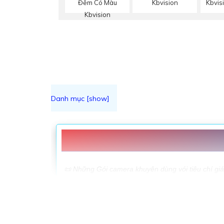
Đêm Có Màu
Kbvision
Kbvis
Kbvision
♥️ LẮP CAMERA TR
️📜 Những Gói camera khuyên dùng vói tiêu chí giá 
BỘ CAMERA CHẤT LƯỢNG GIÁ RẺ