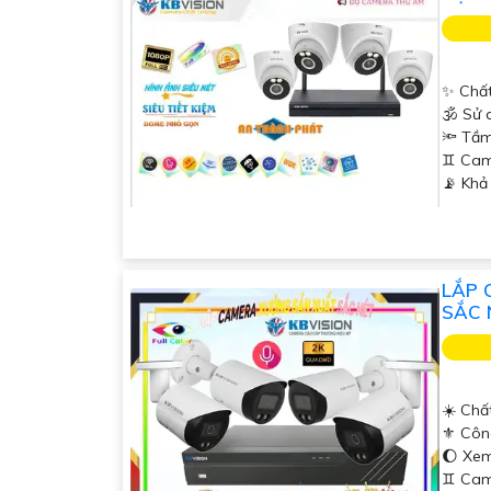
✨ Chất
🕉️ Sử
🔦 Tầm
♊ Cam
️📡 Kh
LẮP 
SẮC 
☀️ Chấ
⚜️ Côn
🌔 Xe
♊ Cam