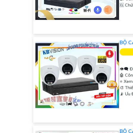
️🆑 Ch
BỘ C
'
👁️‍🗨 
🤖️ Cô
⭐ Xem
🎨 Thi
️📡 Ưu
BỘ C