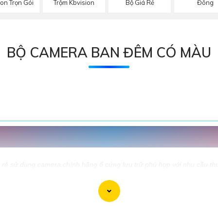
Trộm Kbvision
ion Trọn Gói
Bộ Giá Rẻ
Đông
BỘ CAMERA BAN ĐÊM CÓ MÀU
ỌN GÓI NÊN DÙNG 💎
rẻ sử dụng camera chính hãng ổ cứng lưu trữ phú hợp với nhu cầu thực t
GIÁ THÔNG SỐ