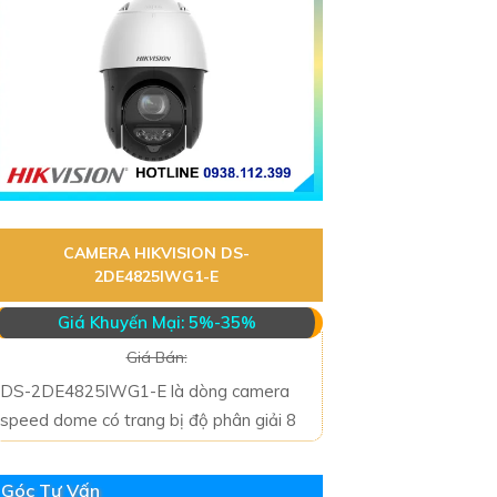
CAMERA HIKVISION DS-
2DE4825IWG1-E
Giá Khuyến Mại: 5%-35%
Giá Bán:
DS-2DE4825IWG1-E là dòng camera
speed dome có trang bị độ phân giải 8
Góc Tư Vấn