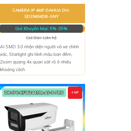
CAMERA IP 4MP DAHUA DH-
SD29404DB-GNY
Giá Khuyến Mại: 5%-35%
Giá Bán: Liên hệ
AI SMD 3.0 nhận diện người và xe chính
xác, Starlight ghi hình màu ban đêm,
Zoom quang 4x quan sát rõ ở nhiều
khoảng cách