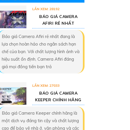
LẦN XEM: 28192
BÁO GIÁ CAMERA
AFIRI RẺ NHẤT
Báo giá Camera Afiri rẻ nhất đang là
lựa chọn hoàn hảo cho ngân sách hạn
chế của bạn. Với chất lượng hình ảnh và
hiệu suất ổn định, Camera Afiri đáng
giá mọi đồng tiền bạn trả
LẦN XEM: 27033
BÁO GIÁ CAMERA
KEEPER CHÍNH HÃNG
Báo giá Camera Keeper chính hãng là
một dịch vụ đáng tin cậy và chất lượng
cao để bảo vệ nhà ở, văn phòng và các