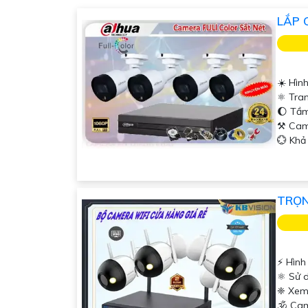
Bộ Camera Có màu Ban Đêm
LẮP 
Bộ 8 Camera Kbvision Giá Rẻ
Trọn bộ camera Công ty
bộ 4 camera Gia Đình Sắt nét
☀️ Hìn
⚛️ Tra
🌔 Tầ
⚒ Cam
️💮 Kh
TRỌN
️⚡ Hình
⚛️ Sử 
❈ Xem
🕉️ C