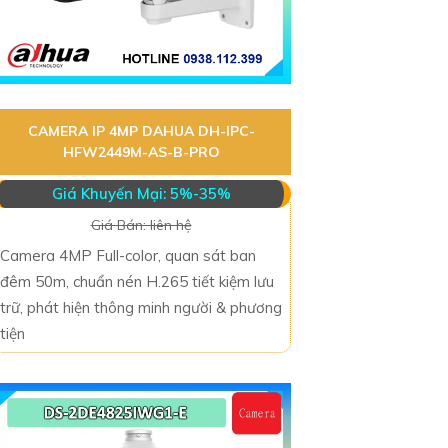
CAMERA IP 4MP DAHUA DH-IPC-
HFW2449M-AS-B-PRO
Giá Khuyến Mại: 5%-35%
Giá Bán: liên hệ
Camera 4MP Full-color, quan sát ban
đêm 50m, chuẩn nén H.265 tiết kiệm lưu
trữ, phát hiện thông minh người & phương
tiện