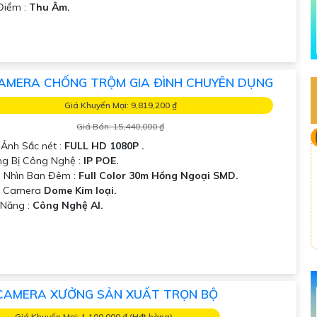
 Điểm :
Thu Âm.
AMERA CHỐNG TRỘM GIA ĐÌNH CHUYÊN DỤNG
Giá Khuyến Mại: 9,819,200 ₫
Giá Bán: 15,440,000 ₫
 Ảnh Sắc nét :
FULL HD 1080P .
ang Bị Công Nghệ :
IP POE.
 Nhìn Ban Đêm :
Full Color 30m Hồng Ngoại SMD.
ại Camera
Dome Kim loại.
ả Năng :
Công Nghệ AI.
CAMERA XƯỞNG SẢN XUẤT TRỌN BỘ
Giá Khuyến Mại: 1,100,000 ₫ (H₫t hàng)