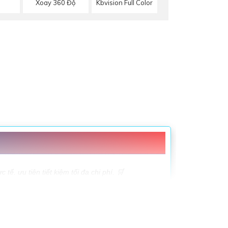
Xoay 360 Độ
Kbvision Full Color
ế. ưu tiên tiết kiệm tối đa chi phí. 🛒