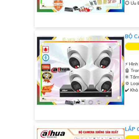
️💮 Ưu
BỘ C
️⚡ Hình
🤖️ Tr
❈ Tầm
💢 Lo
️✔️ Kh
LẮP 