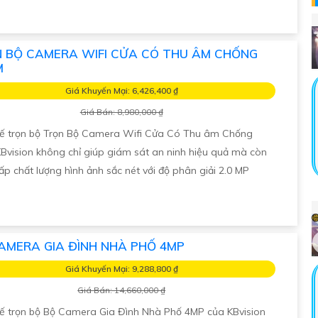
 BỘ CAMERA WIFI CỬA CÓ THU ÂM CHỐNG
M
Giá Khuyến Mại: 6,426,400 ₫
Giá Bán: 8,980,000 ₫
kế trọn bộ Trọn Bộ Camera Wifi Cửa Có Thu âm Chống
Bvision không chỉ giúp giám sát an ninh hiệu quả mà còn
ấp chất lượng hình ảnh sắc nét với độ phân giải 2.0 MP
AMERA GIA ĐÌNH NHÀ PHỐ 4MP
Giá Khuyến Mại: 9,288,800 ₫
Giá Bán: 14,660,000 ₫
kế trọn bộ Bộ Camera Gia Đình Nhà Phố 4MP của KBvision