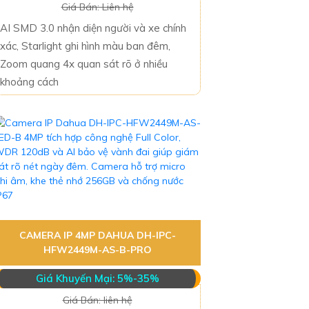
Giá Bán: Liên hệ
AI SMD 3.0 nhận diện người và xe chính
xác, Starlight ghi hình màu ban đêm,
Zoom quang 4x quan sát rõ ở nhiều
khoảng cách
CAMERA IP 4MP DAHUA DH-IPC-
HFW2449M-AS-B-PRO
Giá Khuyến Mại: 5%-35%
Giá Bán: liên hệ