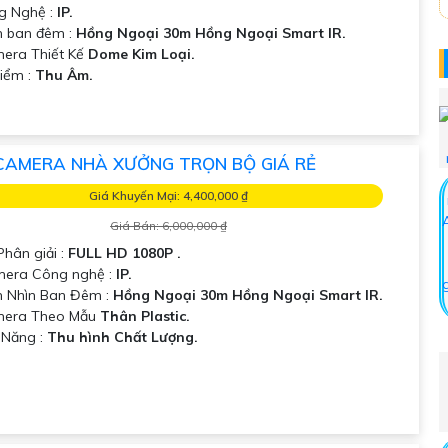
g Nghệ :
IP.
 ban đêm :
Hồng Ngoại 30m Hồng Ngoại Smart IR.
era Thiết Kế
Dome Kim Loại.
Điểm :
Thu Âm.
CAMERA NHÀ XƯỞNG TRỌN BỘ GIÁ RẺ
Giá Khuyến Mại: 4,400,000 ₫
Giá Bán: 6,000,000 ₫
Phân giải :
FULL HD 1080P .
mera Công nghệ :
IP.
 Nhìn Ban Đêm :
Hồng Ngoại 30m Hồng Ngoại Smart IR.
amera Theo Mẫu
Thân Plastic.
ả Năng :
Thu hình Chất Lượng.