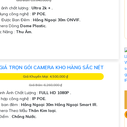
Giá Bán: 13,540,000 ₫
 ảnh chất lượng :
Ultra 2k + .
dụng công nghệ :
IP POE.
 Được Ban Đêm :
Hồng Ngoại 30m ONVIF.
mera Dòng
Dome Plastic.
ức Năng :
Thu Âm.
GIÁ TRỌN GÓI CAMERA KHO HÀNG SẮC NÉT
Giá Khuyến Mại: 4,500,000 ₫
Giá Bán: 6,260,000 ₫
 Hình Ành Chất Lượng :
FULL HD 1080P .
 hợp công nghệ :
IP POE.
 ban đêm :
Hồng Ngoại 30m Hồng Ngoại Smart IR.
mera Theo Mẫu
Thân Kim loại.
 Điểm :
Chống Nước.