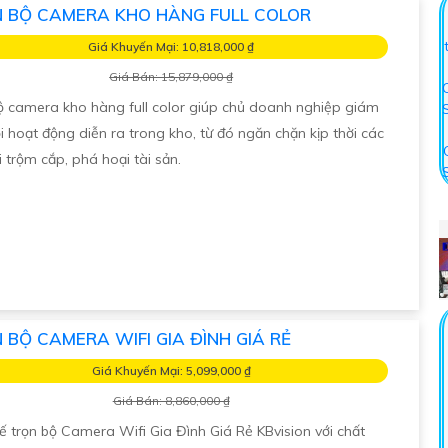
 BỘ CAMERA KHO HÀNG FULL COLOR
Giá Khuyến Mại: 10,818,000 ₫
Giá Bán: 15,879,000 ₫
ộ camera kho hàng full color giúp chủ doanh nghiệp giám
i hoạt động diễn ra trong kho, từ đó ngăn chặn kịp thời các
 trộm cắp, phá hoại tài sản.
 BỘ CAMERA WIFI GIA ĐÌNH GIÁ RẺ
Giá Khuyến Mại: 5,099,000 ₫
Giá Bán: 8,860,000 ₫
kế trọn bộ Camera Wifi Gia Đình Giá Rẻ KBvision với chất