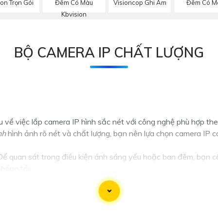
Đêm Có Màu
Visioncop Ghi Âm
Đêm Có M
ion Trọn Gói
Kbvision
BỘ CAMERA IP CHẤT LƯỢNG
ệu về việc lắp camera IP hình sắc nét với công nghệ phù hợp th
nh
hình ảnh rõ nét và chất lượng, bạn nên lựa chọn camera IP có
 quan sát trong điều kiện ánh sáng yếu hoặc ban đêm, bạn cầ
bóng tối.
 Để có thể quan sát được nhiều góc độ khác nhau, nên chọn c
P có giao diện dễ sử dụng, dễ cấu hình và kết nối với hệ thống
ó tính năng chống phá hoại, chống thấm nước để bảo vệ thiết 