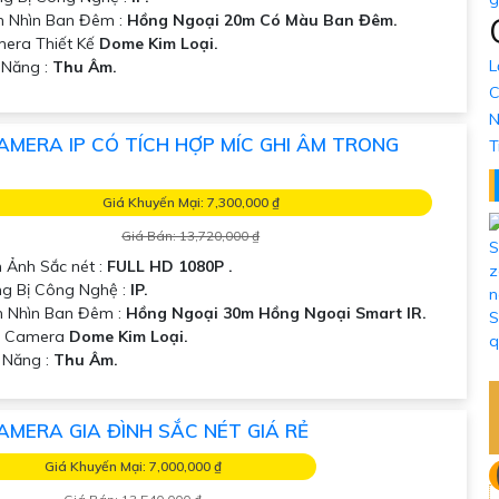
m Nhìn Ban Đêm :
Hồng Ngoại 20m Có Màu Ban Đêm.
mera Thiết Kế
Dome Kim Loại.
L
ả Năng :
Thu Âm.
C
N
AMERA IP CÓ TÍCH HỢP MÍC GHI ÂM TRONG
T
Giá Khuyến Mại: 7,300,000 ₫
Giá Bán: 13,720,000 ₫
h Ảnh Sắc nét :
FULL HD 1080P .
ng Bị Công Nghệ :
IP.
 Nhìn Ban Đêm :
Hồng Ngoại 30m Hồng Ngoại Smart IR.
u Camera
Dome Kim Loại.
ả Năng :
Thu Âm.
AMERA GIA ĐÌNH SẮC NÉT GIÁ RẺ
Giá Khuyến Mại: 7,000,000 ₫