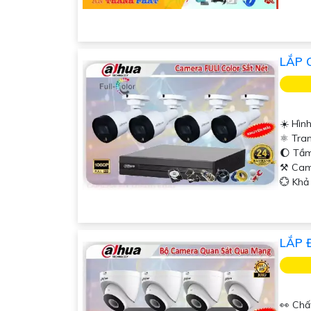
LẮP 
☀️ Hìn
⚛️ Tra
🌔 Tầ
⚒ Cam
️💮 Kh
LẮP 
👀 Chấ