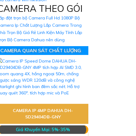
CAMERA THEO GÓI
ắp đặt trọn bộ Camera Full Hd 1080P
Bộ
amera Ip Chất Lượng
Lắp Camera Trong
hà Trọn Bộ Giá Rẻ
Linh Kiện Máy Tính
Lắp
rọn Bộ Camera Dahua nên dùng
CAMERA QUAN SÁT CHẤT LƯỢNG
CAMERA IP 4MP DAHUA DH-
SD29404DB-GNY
Giá Khuyến Mại: 5%-35%