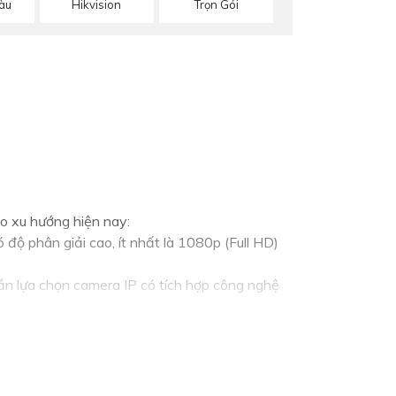
àu
Hikvision
Trọn Gói
eo xu hướng hiện nay:
 độ phân giải cao, ít nhất là 1080p (Full HD)
n lựa chọn camera IP có tích hợp công nghệ
amera có khả năng xoay ngang, dọc từ xa thông
 mạng để việc lắp đặt và sử dụng thuận tiện.
bị trong môi trường khắc nghiệt.