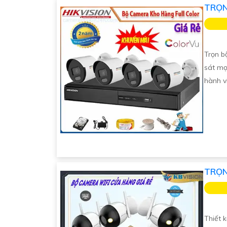
TRỌN
Trọn b
sát mọ
hành vi
TRỌN
Thiết 