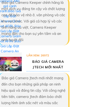
Báo giá Camera Keeper chính hãng là
một dịch vụ đáng tin cậy và chất lượng
cao để bảo vệ nhà ở, văn phòng và các
khu vực khác. Với giá cả hợp lý và các
tính năng ưu việt, Camera Keeper
mang đến cho bạn sự yên tâm và an
ninh tuyệt đối
LẦN XEM: 26972
BÁO GIÁ CAMERA
JTECH MỚI NHẤT
Báo giá Camera Jtech mới nhất mang
đến cho bạn những giải pháp an ninh
hiệu quả và đáng tin cậy. Với công nghệ
tiên tiến, camera Jtech đảm bảo chất
lượng hình ảnh sắc nét và màu sắc