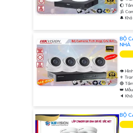
🌔 Tầ
🕉️ Ca
️🔔 Kh
BỘ C
NHÀ
'
👁 Hìn
⚜️ Tra
🔴 Tầm
👑 Mẫ
️🔈 Kh
BỘ C