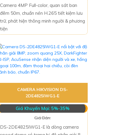
Camera 4MP Full-color, quan sát ban
đêm 50m, chuẩn nén H.265 tiết kiệm lưu
trữ, phát hiện thông minh người & phương
tiện
CAMERA HIKVISION DS-
2DE4825IWG1-E
Giá Khuyến Mại: 5%-35%
Giá Bán:
DS-2DE4825IWG1-E là dòng camera
speed dome có trang bị độ phân giải 8