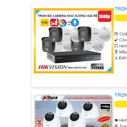
Hy vọng những tư vấn trên sẽ giúp bạn lựa chọn
TRỌN
hoặc có bất kỳ câu hỏi nào khác, vui lòng cho bi
🦉 Chấ
🌠 Côn
💥 Hìn
🗜️ M
️➲ Điể
TRỌN
👁 Hìn
🤖️ Tr