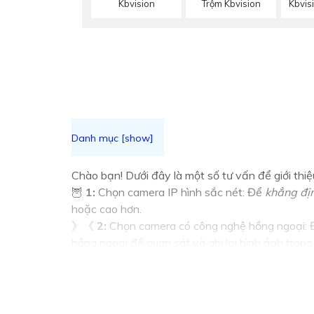
Kbvision
Trộm Kbvision
Kbvis
Chào bạn! Dưới đây là một số tư vấn để giới thi
🦉
1:
Chọn camera IP hình sắc nét: Để
khẳng đị
hoặc cao hơn.
》《
2:
Chọn camera có công nghệ hồng ngoại: Để
hồng ngoại để quan sát và ghi lại hình ảnh trong 
🏷
3:
Chọn camera có khả năng xoay ngang, dọc:
qua ứng dụng điều khiển.
🗨️
4:
Cài đặt và cấu hình dễ dàng: Chọn camera I
》《
5:
Tính năng chống phá hoại: Chọn camera c