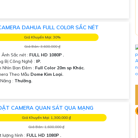
CAMERA DAHUA FULL COLOR SẮC NÉT
Giá Khuyến Mại: 30%
Giá Bán: 3,600,000 ₫
h Ảnh Sắc nét :
FULL HD 1080P .
ng Bị Công Nghệ :
IP.
m Nhìn Ban Đêm :
Full Color 20m sp Khác.
era Theo Mẫu
Dome Kim Loại.
ả Năng :
Thường.
ĐẶT CAMERA QUAN SÁT QUA MẠNG
Giá Khuyến Mại: 1,300,000 ₫
Giá Bán: 1,600,000 ₫
t lượng hình :
FULL HD 1080P .