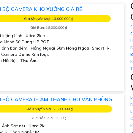
 được camera IP hình sắc nét với công nghệ phù hợp cho nhu c
 BỘ CAMERA KHO XƯỞNG GIÁ RẺ
ết để được tư vấn chi tiết hơn. Chúc bạn thành công!
Giá Khuyến Mại: 13,000,000 ₫
c
Giá Bán: 16,000,000 ₫
c
t lượng hình :
Ultra 2k + .
H
g Nghệ Sử Dụng :
IP POE.
N
h ảnh ban đêm :
Hồng Ngoại 50m Hồng Ngoại Smart IR.
ẫu Camera
Dome Kim loại.
B
m Nỗi Bật :
Thu Âm.
K
T
L
 BỘ CAMERA IP ÂM THANH CHO VĂN PHÒNG
N
Giá Khuyến Mại: 2,600,000 ₫
L
Giá Bán: 3,780,000 ₫
C
K
h Ảnh Sắc nét :
Ultra 2k .
ang Bị Công Nghệ :
IP.
g