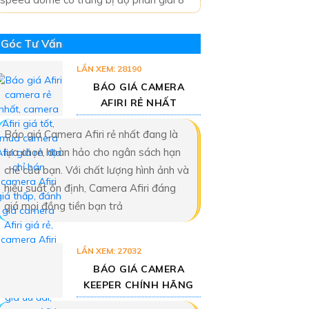
Góc Tư Vấn
LẦN XEM: 28190
BÁO GIÁ CAMERA
AFIRI RẺ NHẤT
Báo giá Camera Afiri rẻ nhất đang là
lựa chọn hoàn hảo cho ngân sách hạn
chế của bạn. Với chất lượng hình ảnh và
hiệu suất ổn định, Camera Afiri đáng
giá mọi đồng tiền bạn trả
LẦN XEM: 27032
BÁO GIÁ CAMERA
KEEPER CHÍNH HÃNG