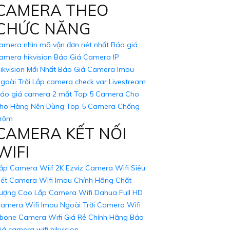
CAMERA THEO
ầu sử dụng của mình. Nếu cần thêm thông tin
CHỨC NĂNG
amera nhìn mã vận đơn nét nhất
Báo giá
amera hikvision
Báo Giá Camera IP
ikvision Mới Nhất
Báo Giá Camera Imou
goài Trời
Lắp camera check var Livestream
áo giá camera 2 mắt
Top 5 Camera Cho
ho Hàng Nên Dùng
Top 5 Camera Chống
rộm
CAMERA KẾT NỐI
WIFI
ắp Camera Wiif 2K Ezviz
Camera Wifi Siêu
ét
Camera Wifi Imou Chính Hãng Chất
ượng Cao
Lắp Camera Wifi Dahua Full HD
amera Wifi Imou Ngoài Trời
Camera Wifi
bone
Camera Wifi Giá Rẻ Chính Hãng
Báo
iá camera wifi hikvision