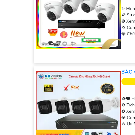
✨ Hình
🌠 Sử 
❂ Xem
💢 Ca
️💎 Ch
BÁO 
👁️‍🗨
⚙ Tích
✪ Xem
💎 Ca
️💠 Ưu