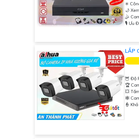
✳️ Côn
🌙 Xem
🤹 Cam
️🎙 Ưu 
LẮP 
🦉 Độ 
🏆 Ca
💥 Tầm
🕸️ C
️👮 Kh