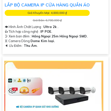
LẮP BỘ CAMERA IP CỬA HÀNG QUẦN ÁO
Giá Khuyến Mại: 4,800,000 ₫
Giá Bán: 6,780,000 ₫
👁 Hình Ành Chất Lượng :
Ultra 2k .
👍 Tích hợp công nghệ :
IP POE.
🌛 Xem ban đêm :
Hồng Ngoại 25m Hồng Ngoại SMD.
♊ Camera Dòng
Dome Kim loại.
️🔈 Ưu Điểm :
Thu Âm.