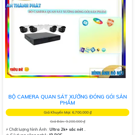
BỘ CAMERA QUAN SÁT XƯỞNG ĐÓNG GÓI SẢN
PHẨM
Giá Khuyến Mại: 6,700,000 ₫
Giá Bán: 9,200,000 ₫
️⚡ Chất lượng hình Ảnh :
Ultra 2k+ sắc nét .