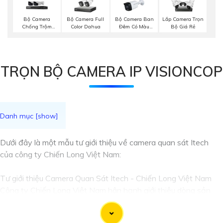
Bộ Camera
Bộ Camera Full
Bộ Camera Ban
Lắp Camera Trọn
Chống Trộm
Color Dahua
Đêm Có Màu
Bộ Giá Rẻ
Visioncop
Kbvision
TRỌN BỘ CAMERA IP VISIONCOP
Dưới đây là một mẫu tư giới thiệu về camera quan sát Itech
của công ty Chiến Long Việt Nam:
Tư giới thiệu Camera Quan Sát Itech - Chiến Long Việt Nam
Công ty Chiến Long Việt Nam hân hạnh giới thiệu dòng sản
phẩm camera quan sát Itech, với hình ảnh chất lượng, sắc nét.
Với các tính năng và công nghệ hiện đại, camera quan sát