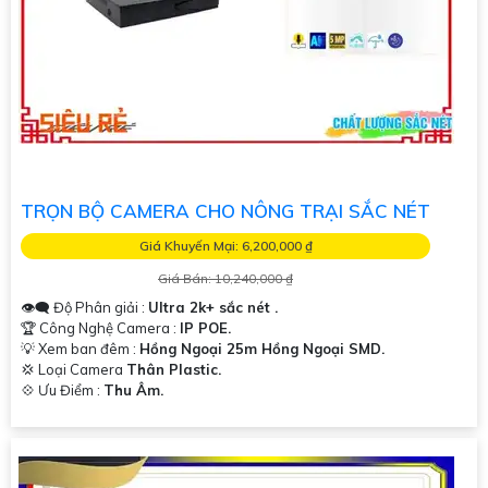
TRỌN BỘ CAMERA CHO NÔNG TRẠI SẮC NÉT
Giá Khuyến Mại: 6,200,000 ₫
Giá Bán: 10,240,000 ₫
👁️‍🗨 Độ Phân giải :
Ultra 2k+ sắc nét .
🏆 Công Nghệ Camera :
IP POE.
💡 Xem ban đêm :
Hồng Ngoại 25m Hồng Ngoại SMD.
💢 Loại Camera
Thân Plastic.
️💠 Ưu Điểm :
Thu Âm.