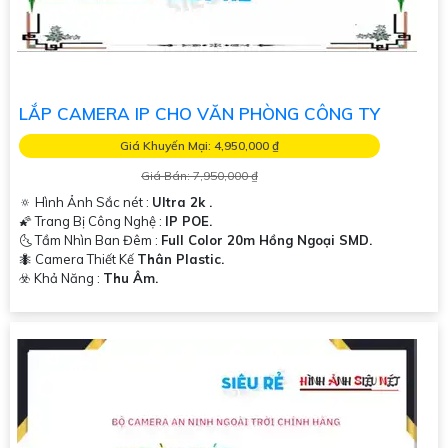
LẮP CAMERA IP CHO VĂN PHÒNG CÔNG TY
Giá Khuyến Mại: 4,950,000 ₫
Giá Bán: 7,950,000 ₫
🔅 Hình Ảnh Sắc nét :
Ultra 2k .
🌠 Trang Bị Công Nghệ :
IP POE.
🌜 Tầm Nhìn Ban Đêm :
Full Color 20m Hồng Ngoại SMD.
🐜 Camera Thiết Kế
Thân Plastic.
️☣️ Khả Năng :
Thu Âm.