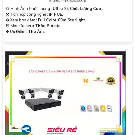
Giá Bán: 13,600,000 ₫
🔆 Hình Ành Chất Lượng :
Ultra 2k Chất Lượng Cao .
⚒ Tích hợp công nghệ :
IP POE.
✪ Xem ban đêm :
Full Color 60m Starlight.
🎼️ Mẫu Camera
Thân Plastic.
️✤ Ưu Điểm :
Thu Âm.