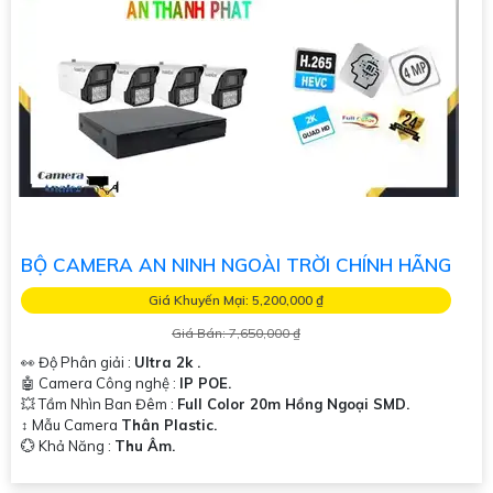
BỘ CAMERA AN NINH NGOÀI TRỜI CHÍNH HÃNG
Giá Khuyến Mại: 5,200,000 ₫
Giá Bán: 7,650,000 ₫
👀 Độ Phân giải :
Ultra 2k .
🤖️ Camera Công nghệ :
IP POE.
💥 Tầm Nhìn Ban Đêm :
Full Color 20m Hồng Ngoại SMD.
↕️ Mẫu Camera
Thân Plastic.
️💮 Khả Năng :
Thu Âm.