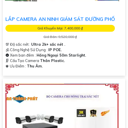
LẮP CAMERA AN NINH GIÁM SÁT ĐƯỜNG PHỐ
Giá Khuyến Mại: 7,400,000 ₫
Giá Bán: 9,520,000 ₫
💯 Độ sắc nét :
Ultra 2k+ sắc nét .
🕉️ Công Nghệ Sử Dụng :
IP POE.
🌚 Xem ban đêm :
Hồng Ngoại 50m Starlight.
🗜️ Cấu Tạo Camera
Thân Plastic.
️♚ Ưu Điểm :
Thu Âm.