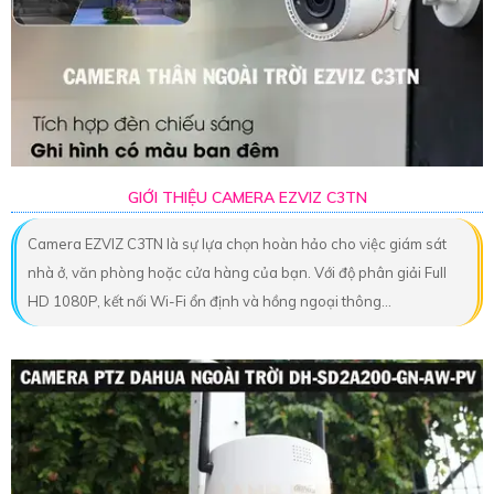
GIỚI THIỆU CAMERA EZVIZ C3TN
Camera EZVIZ C3TN là sự lựa chọn hoàn hảo cho việc giám sát
nhà ở, văn phòng hoặc cửa hàng của bạn. Với độ phân giải Full
HD 1080P, kết nối Wi-Fi ổn định và hồng ngoại thông...