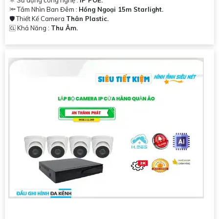
⚛️ Sử dụng công nghệ :
IP POE.
🔦 Tầm Nhìn Ban Đêm :
Hồng Ngoại 15m Starlight.
🛡 Thiết Kế Camera
Thân Plastic.
️🆑 Khả Năng :
Thu Âm.