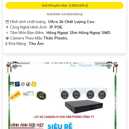
Chúng tôi luôn sẵn lòng hỗ trợ bạn.
Giá Khuyến Mại: 9,900,000 ₫
Giá Bán: 13,500,000 ₫
🦉 Hình ảnh chất lượng :
Ultra 2k Chất Lượng Cao .
⚜️ Công Nghệ Hình Ảnh :
IP POE.
🔅 Tầm Nhìn Ban Đêm :
Hồng Ngoại 15m Hồng Ngoại SMD.
💎 Camera Theo Mẫu
Thân Plastic.
️₤ Khả Năng :
Thu Âm.
'