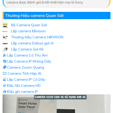
camera được đánh giá là tốt nhất hiện nay là Sony
Thương Hiệu camera Quan Sát
Bộ Camera Quan Sát
Lắp camera KBvision
Thương hiệu Camera HIKVISON
Lắp camera Dahua giá rẻ
Lắp Camera Giá Rẻ
️🎤️
Lắp Camera Có Thu Âm
📶
Lắp Camera IP Không Dây
🕵️
Camera Zoom Quang
🧛‍♀️
Camera Tích Hợp AI
💻
Lắp Camera IP Có Dây
⚙️
Đầu Ghi Camera HD
📥
Đầu ghi camera IP