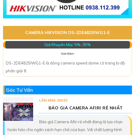
CAMERA HIKVISION DS-2DE4825IWG1-E
Giá Khuyến Mại: 5%-35%
Giá Bán:
DS-2DE4825IWG1-E là dòng camera speed dome có trang bị độ
phân giải 8
Góc Tư Vấn
LẦN XEM: 28192
BÁO GIÁ CAMERA AFIRI RẺ NHẤT
Báo giá Camera Afiri rẻ nhất đang là lựa chọn
hoàn hảo cho ngân sách hạn chế của bạn. Với chất lượng hình