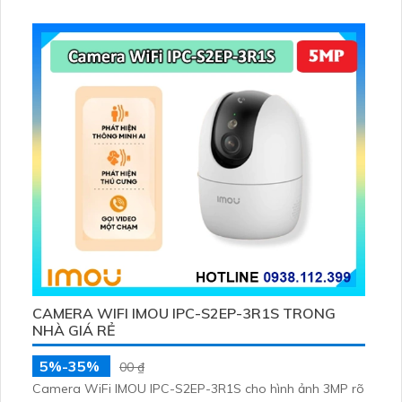
động và con người bằng AI, đồng thời lưu trữ dữ liệu qua
thẻ microSD lên đến 512GB
CAMERA WIFI IMOU IPC-S2EP-3R1S TRONG
NHÀ GIÁ RẺ
5%-35%
00 ₫
Camera WiFi IMOU IPC-S2EP-3R1S cho hình ảnh 3MP rõ