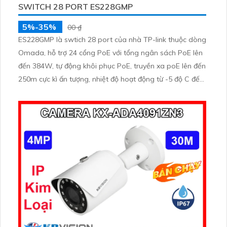
SWITCH 28 PORT ES228GMP
5%-35%
00 ₫
ES228GMP là swtich 28 port của nhà TP-link thuộc dòng
Omada, hỗ trợ 24 cổng PoE với tổng ngân sách PoE lên
đến 384W, tự động khôi phục PoE, truyền xa poE lên đến
250m cực kì ấn tượng, nhiệt độ hoạt động từ -5 độ C đến
45 độ C