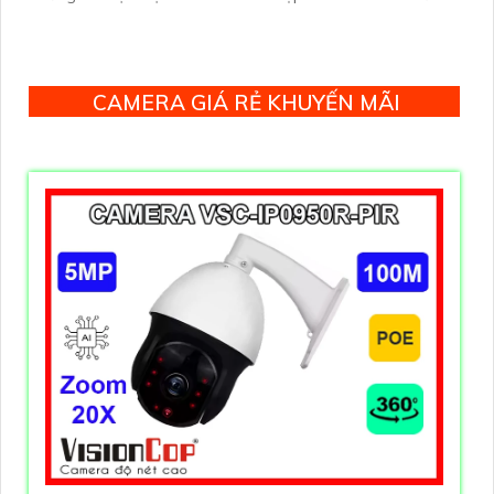
hợp chung với đầu ghi hình, nhìn ban đêm bằng hồng
ngoại 50m
CAMERA GIÁ RẺ KHUYẾN MÃI