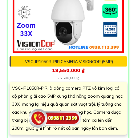
VSC-IP1050R-PIR CAMERA VISIONCOP (5MP)
18,550,000 ₫
26,500,000 ₫
VSC-IP1050R-PIR là dòng camera PTZ vỏ kim loại có
độ phân giải cao 5MP cùng khả năng zoom quang học
33X, mang lại hiệu quả quan sát vượt trội, lý tưởng cho
các khu vực như ngân hàng, trường học. Camera được
trang bị công nghệ hồng ngoại với tầm xa lên đến
200m, giúp ghi hình rõ nét cả ban ngày lẫn ban đêm.