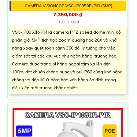
CAMERA VISIONCOP VSC-IP0950R-PIR (5MP)
7,350,000 ₫
10,500,000 ₫
VSC-IP0950R-PIR là camera PTZ speed dome mini độ
phân giải 5MP tích hợp zoom quang học 20X và khả
năng xoay quét toàn cảnh 360 độ, lý tưởng cho việc
giám sát tại các khu vực như ngân hàng, trường học.
Camera được trang bị hồng ngoại tầm xa lên đến
100m, đạt chuẩn chống nước và bụi IP66 cùng khả năng
chống va đập IK10, đảm bảo vận hành ổn định trong
điều kiện môi trường khắc nghiệt