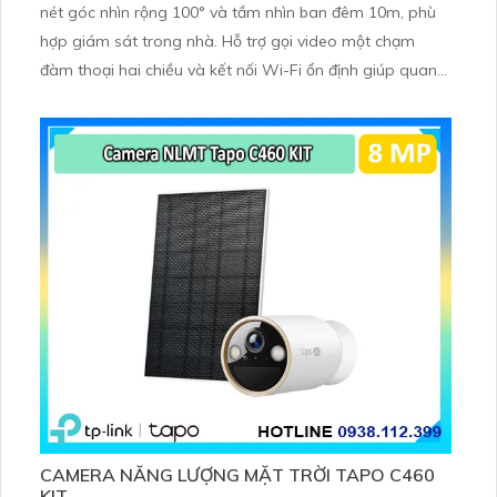
nét góc nhìn rộng 100° và tầm nhìn ban đêm 10m, phù
hợp giám sát trong nhà. Hỗ trợ gọi video một chạm
đàm thoại hai chiều và kết nối Wi-Fi ổn định giúp quan
sát từ xa. Lưu trữ linh hoạt qua thẻ microSD tối đa
256GB hoặc lưu đám mây dễ lắp đặt cho gia đình và văn
phòng nhỏ.
CAMERA NĂNG LƯỢNG MẶT TRỜI TAPO C460
KIT