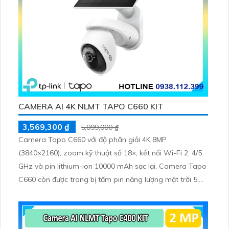
CAMERA AI 4K NLMT TAPO C660 KIT
3,569,300 ₫
5,099,000 ₫
Camera Tapo C660 với độ phân giải 4K 8MP
(3840×2160), zoom kỹ thuật số 18×, kết nối Wi-Fi 2. 4/5
GHz và pin lithium-ion 10000 mAh sạc lại. Camera Tapo
C660 còn được trang bị tấm pin năng lượng mặt trời 5.
2V 2. 5W, tích hợp AI phát hiện người, thú cưng, phương
tiện, lưu trữ thẻ microSD tối đa 512 GB