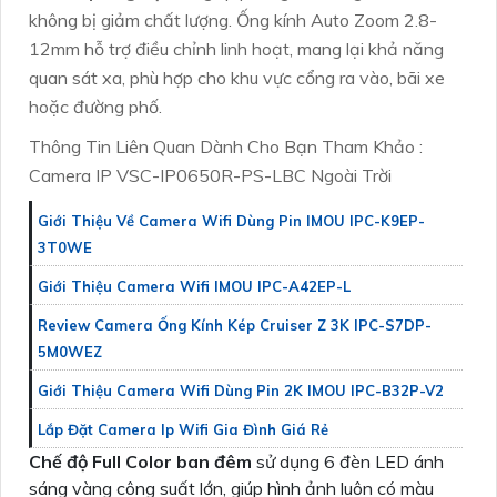
không bị giảm chất lượng. Ống kính Auto Zoom 2.8-
12mm hỗ trợ điều chỉnh linh hoạt, mang lại khả năng
quan sát xa, phù hợp cho khu vực cổng ra vào, bãi xe
hoặc đường phố.
Thông Tin Liên Quan Dành Cho Bạn Tham Khảo :
Camera IP VSC-IP0650R-PS-LBC Ngoài Trời
Giới Thiệu Về Camera Wifi Dùng Pin IMOU IPC-K9EP-
3T0WE
Giới Thiệu Camera Wifi IMOU IPC-A42EP-L
Review Camera Ống Kính Kép Cruiser Z 3K IPC-S7DP-
5M0WEZ
Giới Thiệu Camera Wifi Dùng Pin 2K IMOU IPC-B32P-V2
Lắp Đặt Camera Ip Wifi Gia Đình Giá Rẻ
Chế độ Full Color ban đêm
sử dụng 6 đèn LED ánh
sáng vàng công suất lớn, giúp hình ảnh luôn có màu