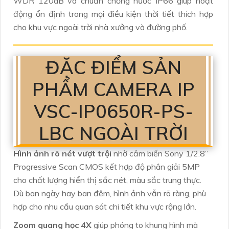
WDR 120dB và chuẩn chống nước IP66 giúp hoạt
động ổn định trong mọi điều kiện thời tiết thích hợp
cho khu vực ngoài trời nhà xưởng và đường phố.
ĐẶC ĐIỂM SẢN
PHẨM CAMERA IP
VSC-IP0650R-PS-
LBC NGOÀI TRỜI
Hình ảnh rõ nét vượt trội
nhờ cảm biến Sony 1/2.8”
Progressive Scan CMOS kết hợp độ phân giải 5MP
cho chất lượng hiển thị sắc nét, màu sắc trung thực.
Dù ban ngày hay ban đêm, hình ảnh vẫn rõ ràng, phù
hợp cho nhu cầu quan sát chi tiết khu vực rộng lớn.
Zoom quang học 4X
giúp phóng to khung hình mà