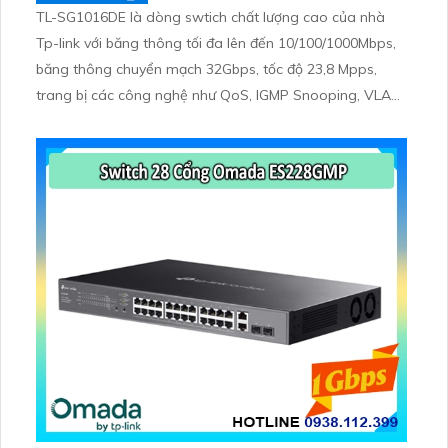
TL-SG1016DE là dòng swtich chất lượng cao của nhà
Tp-link với băng thông tối đa lên đến 10/100/1000Mbps,
băng thông chuyển mạch 32Gbps, tốc độ 23,8 Mpps,
trang bị các công nghệ như QoS, IGMP Snooping, VLAN,
Link Aggregation, Port Mirroring và chuẩn đoán cáp
giúp tối ưu hiệu suất mạng