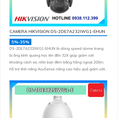
CAMERA HIKVISION DS-2DE7A232IWG1-EHUN
5%-35%
DS-2DE7A232IWG1-EHUN là dòng speed dome trang
bị ống kính quang học lên đến 32X giúp giám sát
khoảng cách xa, nhìn ban đêm bằng hồng ngoại 200m,
hỗ trợ tính năng AcuSense nâng cao hiệu quả giám sát
an ninh, có tốc độ lấy nét cao nhờ công nghệ Self-
learning