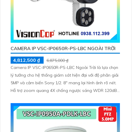
CAMERA IP VSC-IP0650R-PS-LBC NGOÀI TRỜI
4,812,500 ₫
6,875,000 ₫
Camera IP VSC-IP0650R-PS-LBC Ngoài Trời là lựa chọn
lý tưởng cho hệ thống giám sát hiện đại với độ phân giải
5MP và cảm biến Sony 1/2. 8" mang lại hình ảnh rõ nét.
Hỗ trợ zoom quang 4X chống ngược sáng WDR 120dB
và chuẩn chống nước IP66 giúp hoạt động ổn định trong
mọi điều kiện thời tiết thích hợp cho khu vực ngoài trời
nhà xưởng và đường phố.