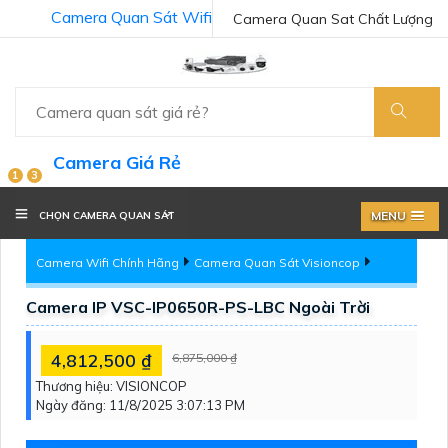
Camera Quan Sát Wifi
Camera Quan Sat Chất Lượng
Camera Giá Rẻ
1
3
MENU
CHỌN CAMERA QUAN SÁT
Camera Wifi Chính Hãng
Camera Quan Sát Visioncop
Camera IP VSC-IP0650R-PS-LBC Ngoài Trời
4,812,500 ₫
6,875,000 ₫
Thương hiệu:
VISIONCOP
Ngày đăng:
11/8/2025 3:07:13 PM