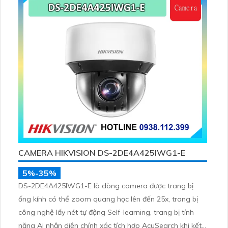
CAMERA HIKVISION DS-2DE4A425IWG1-E
5%-35%
DS-2DE4A425IWG1-E là dòng camera được trang bị
ống kính có thể zoom quang học lên đến 25x, trang bị
công nghệ lấy nét tự động Self-learning, trang bị tính
năng Ai nhận diện chính xác tích hợp AcuSearch khi kết