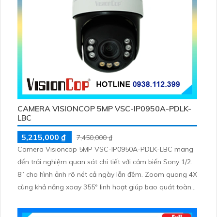
CAMERA VISIONCOP 5MP VSC-IP0950A-PDLK-
LBC
5,215,000 ₫
7,450,000 ₫
Camera Visioncop 5MP VSC-IP0950A-PDLK-LBC mang
đến trải nghiệm quan sát chi tiết với cảm biến Sony 1/2.
8” cho hình ảnh rõ nét cả ngày lẫn đêm. Zoom quang 4X
cùng khả năng xoay 355° linh hoạt giúp bao quát toàn
bộ khu vực. Hỗ trợ thẻ nhớ 512GB tích hợp micro loa và
khả năng chống nước IP66 phù hợp giám sát ngoài trời