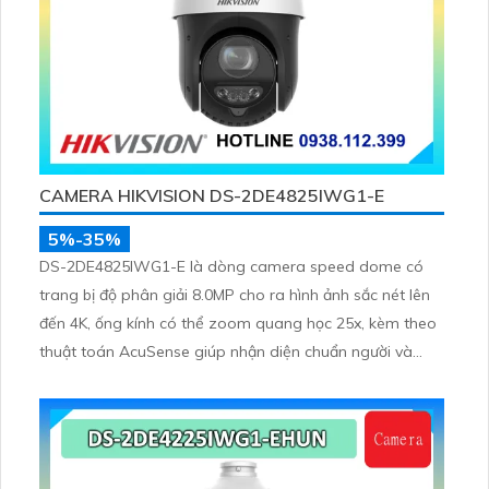
CAMERA HIKVISION DS-2DE4825IWG1-E
5%-35%
DS-2DE4825IWG1-E là dòng camera speed dome có
trang bị độ phân giải 8.0MP cho ra hình ảnh sắc nét lên
đến 4K, ống kính có thể zoom quang học 25x, kèm theo
thuật toán AcuSense giúp nhận diện chuẩn người và
phương tiện, nhìn ban đêm hồng ngoại tầm xa lên đến
100m