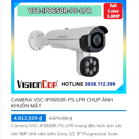
CAMERA VSC-IP0650R-PS-LPR CHỤP ẢNH
KHUÔN MẶT
4,812,500 ₫
6,875,000 ₫
Camera VSC-IP0650R-PS-LPR mang đến hình ảnh sắc
nét 5MP nhờ cảm biến Sony 1/2. 8" Progressive Scan