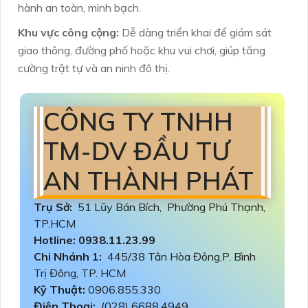
hành an toàn, minh bạch.
Khu vực công cộng:
Dễ dàng triển khai để giám sát
giao thông, đường phố hoặc khu vui chơi, giúp tăng
cường trật tự và an ninh đô thị.
CÔNG TY TNHH
TM-DV ĐẦU TƯ
AN THÀNH PHÁT
Trụ Sở:
51 Lũy Bán Bích, Phường Phú Thạnh,
TP.HCM
Hotline: 0938.11.23.99
Chi Nhánh 1:
445/38 Tân Hòa Đông,P. Bình
Trị Đông, TP. HCM
Kỹ Thuật:
0906.855.330
Điện Thoại:
(028) 6688.4949