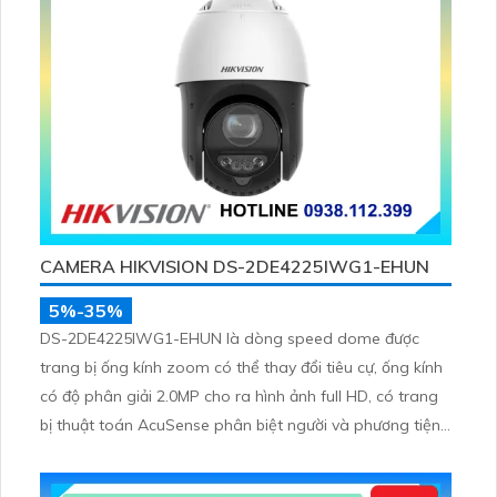
CAMERA HIKVISION DS-2DE4225IWG1-EHUN
5%-35%
DS-2DE4225IWG1-EHUN là dòng speed dome được
trang bị ống kính zoom có thể thay đổi tiêu cự, ống kính
có độ phân giải 2.0MP cho ra hình ảnh full HD, có trang
bị thuật toán AcuSense phân biệt người và phương tiện,
trang bị micro và loa giúp đàm thoại 2 chiều, nhìn ban
đêm bằng hồng ngoại 100m