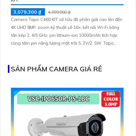
3,079,300 ₫
4,399,000 ₫
Camera Tapo C460 KIT sở hữu độ phân giải cao lên đến
4K UHD 8MP, zoom kỹ thuật số 16×, kết nối Wi-Fi băng
tần kép 2. 4/5 GHz, pin lithium-ion 10000mAh tích hợp
cùng tấm pin năng lượng mặt trời 5. 2V/2. 5W. Tapo
C460 KIT cũng hỗ trợ quan sát ban đêm màu với cảm
biến Starlight, tầm nhìn lên đến 15 m
SẢN PHẨM CAMERA GIÁ RẺ