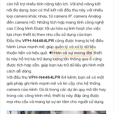
còn hỗ trợ nhiều tính năng tiện ích. Với khả năng kết
nối đa dạng, bạn có thể kết nối đầu thu này với nhiều
loại camera khác nhau, từ camera IP, camera Analog
đến camera HD. Những tích hợp mang tính công nghệ
cao Công trình Được tối ưu hóa sự linh hoạt cho việc
lựa chọn thiết bị theo nhu cầu sử dụng của bạn.
Đầu thu
VPH-N4464LPR
cũng được trang bị hệ điều
hành Linux mạnh mẽ, giúp quản lý và xử lý dữ liệu
thuận tiện và hiệu quả. 🔊
Hơn cả sự mong đợi
thiết
bị này hỗ trợ lưu trữ dung lượng lớn thông qua ổ cứng
được tích hợp sẵn, giúp bạn lưu trữ dữ liệu ghi hình một
cách dễ dàng.
Với đầu thu
VPH-N4464LPR
64 kênh, bạn sẽ có một
giải pháp ghi hình mạnh mẽ và tin cậy cho hệ thống
camera của mình. Dù là trong các dự án quy mô lớn hay
trong các công trình nhỏ, thiết bị này đáp ứng được
mọi nhu cầu và mang lại sự an tâm cho người sử dụng.