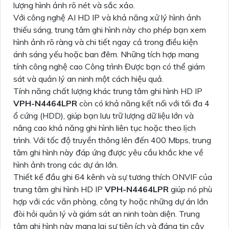
lượng hình ảnh rõ nét và sắc xảo.
Với công nghệ AI HD IP và khả năng xử lý hình ảnh
thiếu sáng, trung tâm ghi hình này cho phép bạn xem
hình ảnh rõ ràng và chi tiết ngay cả trong điều kiện
ánh sáng yếu hoặc ban đêm. Những tích hợp mang
tính công nghệ cao Công trình Được bạn có thể giám
sát và quản lý an ninh một cách hiệu quả.
Tính năng chất lượng khác trung tâm ghi hình HD IP
VPH-N4464LPR
còn có khả năng kết nối với tối đa 4
ổ cứng (HDD), giúp bạn lưu trữ lượng dữ liệu lớn và
nâng cao khả năng ghi hình liên tục hoặc theo lịch
trình. Với tốc độ truyền thông lên đến 400 Mbps, trung
tâm ghi hình này đáp ứng được yêu cầu khắc khe về
hình ảnh trong các dự án lớn.
Thiết kế đầu ghi 64 kênh và sự tương thích ONVIF của
trung tâm ghi hình HD IP
VPH-N4464LPR
giúp nó phù
hợp với các văn phòng, công ty hoặc những dự án lớn
đòi hỏi quản lý và giám sát an ninh toàn diện. Trung
tâm ghi hình này mang lại sự tiện ích và đáng tin cậy