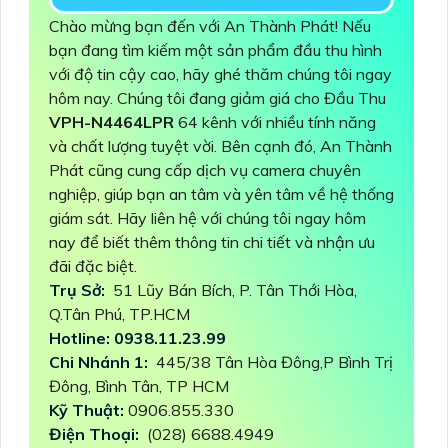
Chào mừng bạn đến với An Thành Phát! Nếu
bạn đang tìm kiếm một sản phẩm đầu thu hình
với độ tin cậy cao, hãy ghé thăm chúng tôi ngay
hôm nay. Chúng tôi đang giảm giá cho Đầu Thu
VPH-N4464LPR
64 kênh với nhiều tính năng
và chất lượng tuyệt vời. Bên cạnh đó, An Thành
Phát cũng cung cấp dịch vụ camera chuyên
nghiệp, giúp bạn an tâm và yên tâm về hệ thống
giám sát. Hãy liên hệ với chúng tôi ngay hôm
nay để biết thêm thông tin chi tiết và nhận ưu
đãi đặc biệt.
Trụ Sở:
51 Lũy Bán Bích, P. Tân Thới Hòa,
Q.Tân Phú, TP.HCM
Hotline: 0938.11.23.99
Chi Nhánh 1:
445/38 Tân Hòa Đông,P Bình Trị
Đông, Bình Tân, TP HCM
Kỹ Thuật:
0906.855.330
Điện Thoại:
(028) 6688.4949