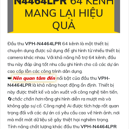
N4464LPR
64 KENH
MANG LẠI HIỆU
QUẢ
Đầu thu
VPH-N4464LPR
64 kênh là một thiết bị
chuyên dụng được sử dụng để ghi hình từ nhiều thiết bị
camera khác nhau. Với khả năng hỗ trợ 64 kênh, đầu
thu này đáp ứng tốt nhu cầu ghi hình cho cả các dự án
cao cấp lẫn các công trình dân dụng.
👑
Nên quan tâm đến
nổi bật của đầu thu
VPH-
N4464LPR
là khả năng hoạt động ổn định. Thiết bị
này được thiết kế và sản xuất với công nghệ tiên tiến,
🔄
chắc chắn hơn
rằng ghi hình diễn ra mượt mà và
không gặp sự cố. Công nghệ Ai được tích hợp rất quan
trọng đối với các dự án có yêu cầu cao về hình ảnh, nơi
mà mất mát dữ liệu sẽ gây thiệt hại nghiêm trọng.
Tính năng chất lượng khác đầu thu
VPH-N4464LPR