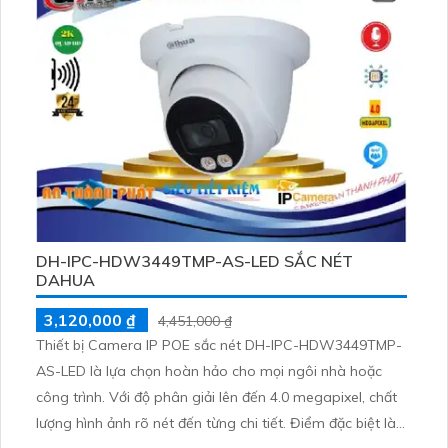
TVI, BCS, camera này cho độ bền cao và chất lượng hình
ảnh màu sắc ban đêm
DH-IPC-HDW3449TMP-AS-LED SẮC NÉT
DAHUA
3,120,000 ₫
4,451,000 ₫
Thiết bị Camera IP POE sắc nét DH-IPC-HDW3449TMP-
AS-LED là lựa chọn hoàn hảo cho mọi ngôi nhà hoặc
công trình. Với độ phân giải lên đến 4.0 megapixel, chất
lượng hình ảnh rõ nét đến từng chi tiết. Điểm đặc biệt là