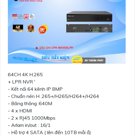
64CH 4K H.265
+ LPR NVR '
- Kết nối 64 kênh IP 8MP
- Chuẩn nén H .265+/H265/H264+/H264
- Băng thông :640M
- 4 x HDMI
- 2 x RJ45 1000Mbps
- Arlam in/out : 16/1
- Hỗ trợ 4 SATA ( lên đến 10TB mỗi ổ)