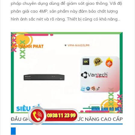
pháp chuyên dụng dùng để giám sát giao thông. Với độ
phân giải cao 4MP, sản phẩm này đảm bảo chất lượng
hình ảnh sắc nét và rõ ràng. Thiết bị cũng có khả năng
nhận dạng biển số xe tự động (ANPR), giúp giám sát và
quản lý giao thông hiệu quả
ĐẦU GHI VPH-N4432LPR CHỨC NĂNG CAO CẤP