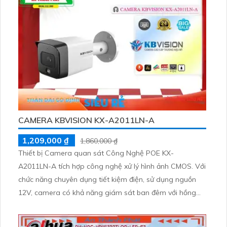
CAMERA KBVISION KX-A2011LN-A
1,209,000 ₫
1,860,000 ₫
Thiết bị Camera quan sát Công Nghệ POE KX-
A2011LN-A tích hợp công nghệ xử lý hình ảnh CMOS. Với
chức năng chuyên dụng tiết kiệm điện, sử dụng nguồn
12V, camera có khả năng giám sát ban đêm với hồng
ngoại 30m. Nổi bật với cấu hình truyền tải hình ảnh
nhanh và dung lượng thấp nhờ công nghệ nén hình