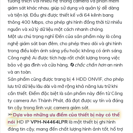
tương thích với nhiều hệ thống camera và phần mềm
giám sát khác nhau, giúp sử dụng và quản lý dễ dàng
và tiện lợi. Đầu ghi được thiết kế với 64 kênh bang
thông 400 Mbps, cho phép ghi hình đồng thời từ nhiều
nguồn và xử lý dữ liệu một cách nhanh chóng.
Một ưu chú trọng nghĩ Đến của sản phẩm này là công
nghệ giám sát ban đêm, cho phép theo dõi và ghi hình
trong điều kiện ánh sáng yếu hoặc không có ánh sáng.
Công nghệ Ai được tích hợp rất chất lượng trong việc
bảo vệ gia đình và cửa hàng, 🔄
chắc chắn hơn
an ninh
và an toàn.
Sản phẩm cũng được trang bị 4 HDD ONVIF, cho phép
lưu trữ dữ liệu lâu dài và mở rộng khả năng lưu trữ khi
cần thiết. Điểm đặc biệt là sản phẩm này đến từ Công
ty camera An Thành Phát, đã đạt được uy tín và đáng
tin cậy trong lĩnh vực camera giám sát.
🔦
Dựa vào những ưu điểm của thiết bị này có thể
nói
HD IP
VPH-N4464LPR
là một thiết bị ghi hình
đáng tin cậy, mang đến chất lượng hình ảnh tốt, hổ trợ