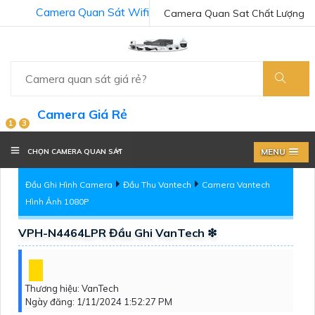
Camera Quan Sát Wifi
Camera Quan Sat Chất Lượng
Camera Giá Rẻ
1
3
MENU
CHỌN CAMERA QUAN SÁT
Đầu Ghi Hình Camera
Đầu Thu Vantech
Camera Vantech
Hình Ảnh 1080P
VPH-N4464LPR Đầu Ghi VanTech ❇
Thương hiệu:
VanTech
Ngày đăng:
1/11/2024 1:52:27 PM