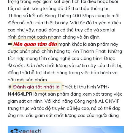
trọng trong việc giám sát diện tích tối điểu hoặc buổi
tối, nơi ánh sáng không đủ để thu thập thông tin.
Thông số kết nối Bang Thông 400 Mbps cũng là một
điểm nổi bật của thiết bị này. Với tốc độ truyền dữ liệu
cao như vậy, người dùng có thể truy cập và xem lại
hình ảnh một cách nhanh chóng và ổn định.
👑
Nên quan tâm đến
mạnh khác là sản phẩm này
được phân phối chính hãng tại An Thành Phát. Những
tích hợp mang tính công nghệ cao Công trình Được
🔄
chắc chắn hơn
chất lượng và sự tin cậy của thiết bị,
đồng thời hỗ trợ khách hàng trong việc bảo hành và
hậu mãi sản phẩm.
💎
Đánh giá tốt nhất là
Thiết bị thu hình
VPH-
N4464LPR
là một sản phẩm đáng xem xét trong việc
giám sát an ninh. Với khả năng Công nghệ AI, ONVIF
trung thực và tốc độ truyền dữ liệu cao, nó có thể đáp
ứng nhu cầu giám sát chất lượng cao của người dùng.