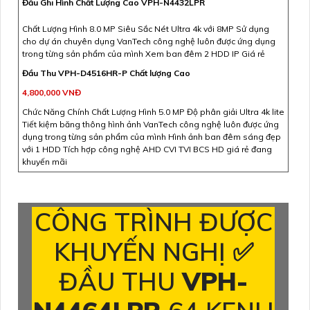
Đầu Ghi Hình Chất Lượng Cao VPH-N4432LPR
Chất Lượng Hình 8.0 MP Siêu Sắc Nét Ultra 4k với 8MP Sử dụng
cho dự án chuyên dụng VanTech công nghệ luôn được ứng dụng
trong từng sản phẩm của mình Xem ban đêm 2 HDD IP Giá rẻ
Đầu Thu VPH-D4516HR-P Chất lượng Cao
4,800,000 VNĐ
Chức Năng Chính Chất Lượng Hình 5.0 MP Độ phân giải Ultra 4k lite
Tiết kiệm băng thông hình ảnh VanTech công nghệ luôn được ứng
dụng trong từng sản phẩm của mình Hình ảnh ban đêm sáng đẹp
với 1 HDD Tích hợp công nghệ AHD CVI TVI BCS HD giá rẻ đang
khuyến mãi
CÔNG TRÌNH ĐƯỢC
KHUYẾN NGHỊ ✅
ĐẦU THU
VPH-