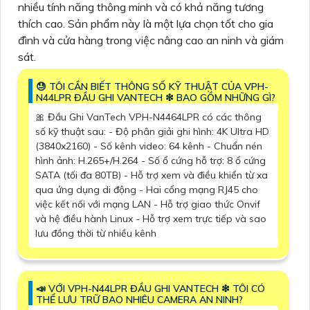
nhiều tính năng thông minh và có khả năng tương
thích cao. Sản phẩm này là một lựa chọn tốt cho gia
đình và cửa hàng trong việc nâng cao an ninh và giám
sát.
😓 TÔI CẦN BIẾT THÔNG SỐ KỸ THUẬT CỦA VPH-
N44LPR ĐẦU GHI VANTECH ❇ BAO GỒM NHỮNG GÌ?
🎀 Đầu Ghi VanTech VPH-N4464LPR có các thông
số kỹ thuật sau: - Độ phân giải ghi hình: 4K Ultra HD
(3840x2160) - Số kênh video: 64 kênh - Chuẩn nén
hình ảnh: H.265+/H.264 - Số ổ cứng hỗ trợ: 8 ổ cứng
SATA (tối đa 80TB) - Hỗ trợ xem và điều khiển từ xa
qua ứng dụng di động - Hai cổng mạng RJ45 cho
việc kết nối với mạng LAN - Hỗ trợ giao thức Onvif
và hệ điều hành Linux - Hỗ trợ xem trực tiếp và sao
lưu đồng thời từ nhiều kênh
📣 VỚI VPH-N44LPR ĐẦU GHI VANTECH ❇ TÔI CÓ
THỂ LƯU TRỮ BAO NHIÊU CAMERA AN NINH?