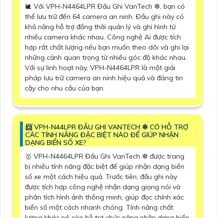
🐌 Với VPH-N4464LPR Đầu Ghi VanTech ❇, bạn có
thể lưu trữ đến 64 camera an ninh. Đầu ghi này có
khả năng hỗ trợ đồng thời quản lý và ghi hình từ
nhiều camera khác nhau. Công nghệ Ai được tích
hợp rất chất lượng nếu bạn muốn theo dõi và ghi lại
những cảnh quan trọng từ nhiều góc độ khác nhau.
Với sự linh hoạt này, VPH-N4464LPR là một giải
pháp lưu trữ camera an ninh hiệu quả và đáng tin
cậy cho nhu cầu của bạn.
📨 VPH-N44LPR ĐẦU GHI VANTECH ❇ CÓ HỖ TRỢ
CÁC TÍNH NĂNG ĐẶC BIỆT NÀO ĐỂ GIÚP NHẬN
DẠNG BIỂN SỐ XE?
🥇 VPH-N4464LPR Đầu Ghi VanTech ❇ được trang
bị nhiều tính năng đặc biệt để giúp nhận dạng biển
số xe một cách hiệu quả. Trước tiên, đầu ghi này
được tích hợp công nghệ nhận dạng giọng nói và
phân tích hình ảnh thông minh, giúp đọc chính xác
biển số một cách nhanh chóng. Tính năng chất
lượng khác nó còn hỗ trợ chức năng nhận dạng biển