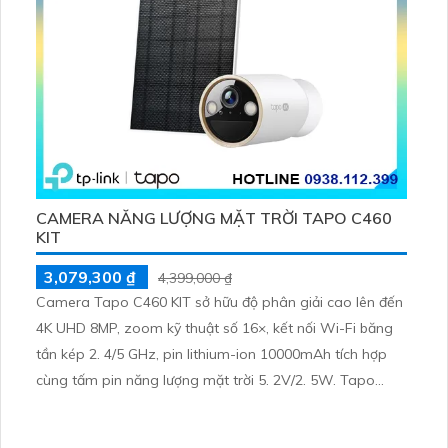
CAMERA NĂNG LƯỢNG MẶT TRỜI TAPO C460
KIT
3,079,300 ₫
4,399,000 ₫
Camera Tapo C460 KIT sở hữu độ phân giải cao lên đến
4K UHD 8MP, zoom kỹ thuật số 16×, kết nối Wi-Fi băng
tần kép 2. 4/5 GHz, pin lithium-ion 10000mAh tích hợp
cùng tấm pin năng lượng mặt trời 5. 2V/2. 5W. Tapo
C460 KIT cũng hỗ trợ quan sát ban đêm màu với cảm
biến Starlight, tầm nhìn lên đến 15 m