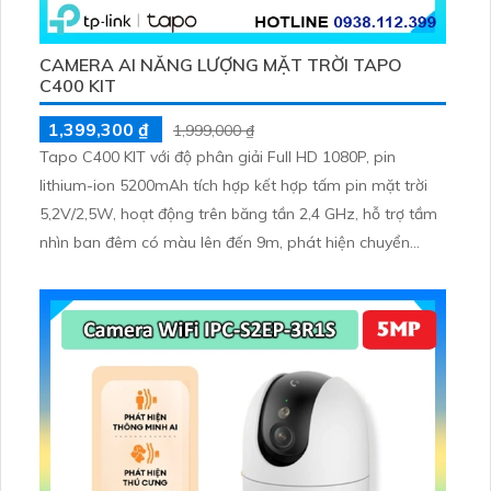
CAMERA AI NĂNG LƯỢNG MẶT TRỜI TAPO
C400 KIT
1,399,300 ₫
1,999,000 ₫
Tapo C400 KIT với độ phân giải Full HD 1080P, pin
lithium-ion 5200mAh tích hợp kết hợp tấm pin mặt trời
5,2V/2,5W, hoạt động trên băng tần 2,4 GHz, hỗ trợ tầm
nhìn ban đêm có màu lên đến 9m, phát hiện chuyển
động và con người bằng AI, đồng thời lưu trữ dữ liệu qua
thẻ microSD lên đến 512GB