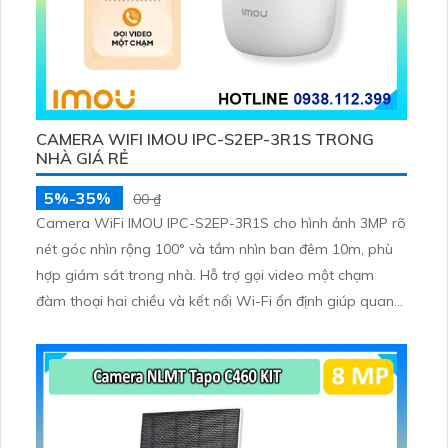
CAMERA WIFI IMOU IPC-S2EP-3R1S TRONG
NHÀ GIÁ RẺ
5%-35%
00 ₫
Camera WiFi IMOU IPC-S2EP-3R1S cho hình ảnh 3MP rõ
nét góc nhìn rộng 100° và tầm nhìn ban đêm 10m, phù
hợp giám sát trong nhà. Hỗ trợ gọi video một chạm
đàm thoại hai chiều và kết nối Wi-Fi ổn định giúp quan
sát từ xa. Lưu trữ linh hoạt qua thẻ microSD tối đa
256GB hoặc lưu đám mây dễ lắp đặt cho gia đình và văn
phòng nhỏ.