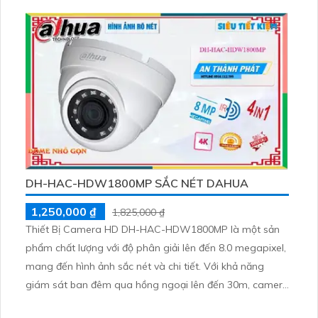
khả năng xem được vào ban đêm với màu sắc trung thực
cùng khoảng cách xa lên đến 30m
DH-HAC-HDW1800MP SẮC NÉT DAHUA
1,250,000 ₫
1,825,000 ₫
Thiết Bị Camera HD DH-HAC-HDW1800MP là một sản
phẩm chất lượng với độ phân giải lên đến 8.0 megapixel,
mang đến hình ảnh sắc nét và chi tiết. Với khả năng
giám sát ban đêm qua hồng ngoại lên đến 30m, camera
này đảm bảo an toàn cho ngôi nhà của bạn. Được trang