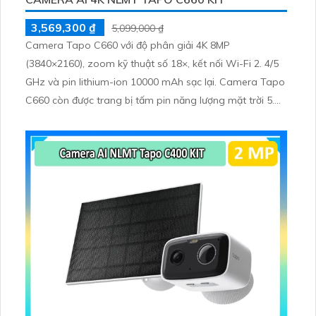
3,569,300 ₫
5,099,000 ₫
Camera Tapo C660 với độ phân giải 4K 8MP
(3840×2160), zoom kỹ thuật số 18×, kết nối Wi-Fi 2. 4/5
GHz và pin lithium-ion 10000 mAh sạc lại. Camera Tapo
C660 còn được trang bị tấm pin năng lượng mặt trời 5.
2V 2. 5W, tích hợp AI phát hiện người, thú cưng, phương
tiện, lưu trữ thẻ microSD tối đa 512 GB