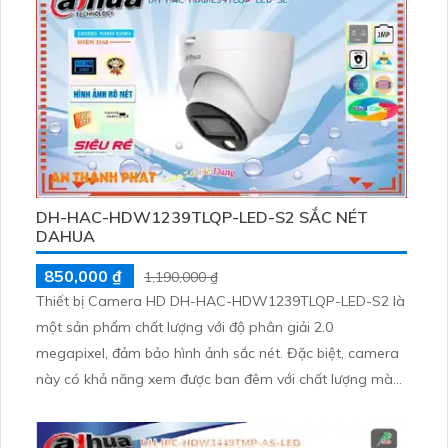
H.265+
DH-HAC-HDW1239TLQP-LED-S2 SẮC NÉT
DAHUA
850,000 ₫
1,190,000 ₫
Thiết bị Camera HD DH-HAC-HDW1239TLQP-LED-S2 là
một sản phẩm chất lượng với độ phân giải 2.0
megapixel, đảm bảo hình ảnh sắc nét. Đặc biệt, camera
này có khả năng xem được ban đêm với chất lượng màu
sắc đầy đủ và khoảng cách nhìn ban đêm lên đến 20m,
giúp tiết kiệm chi phí vận hành. Với công nghệ AHD, CVI,