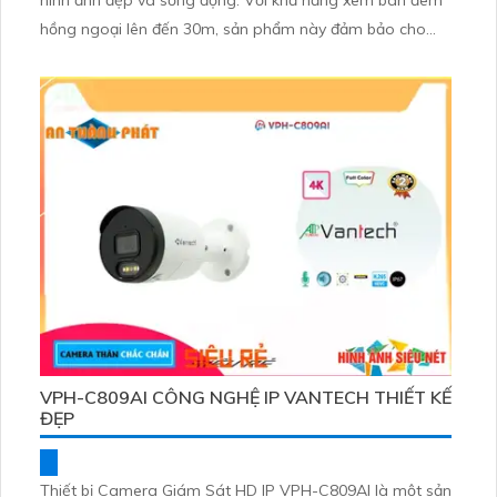
hình ảnh đẹp và sống động. Với khả năng xem ban đêm
hồng ngoại lên đến 30m, sản phẩm này đảm bảo cho
bạn hình ảnh sắc nét ngay cả trong điều kiện ánh sáng
yếu. Đáng chú ý, độ phân giải 8.0MP siêu sắc nét Ultra
4K cho hình ảnh rõ nét và chi tiết
VPH-C809AI CÔNG NGHỆ IP VANTECH THIẾT KẾ
ĐẸP
Thiết bị Camera Giám Sát HD IP VPH-C809AI là một sản