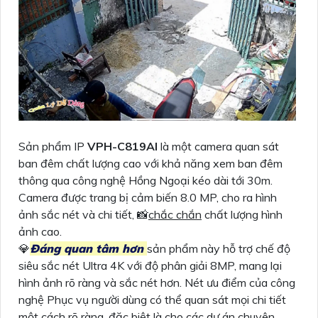
Sản phẩm IP
VPH-C819AI
là một camera quan sát
ban đêm chất lượng cao với khả năng xem ban đêm
thông qua công nghệ Hồng Ngoại kéo dài tới 30m.
Camera được trang bị cảm biến 8.0 MP, cho ra hình
ảnh sắc nét và chi tiết, 📸
chắc chắn
chất lượng hình
ảnh cao.
💎
Đáng quan tâm hơn
sản phẩm này hỗ trợ chế độ
siêu sắc nét Ultra 4K với độ phân giải 8MP, mang lại
hình ảnh rõ ràng và sắc nét hơn. Nét ưu điểm của công
nghệ Phục vụ người dùng có thể quan sát mọi chi tiết
một cách rõ ràng, đặc biệt là cho các dự án chuyên