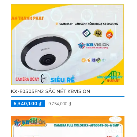
công trình lớn
KX-E0505FN2 SẮC NÉT KBVISION
6,340,100 ₫
9,754,000 ₫