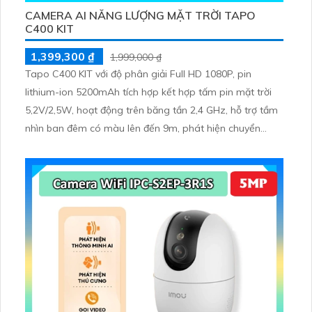
CAMERA AI NĂNG LƯỢNG MẶT TRỜI TAPO
C400 KIT
1,399,300 ₫
1,999,000 ₫
Tapo C400 KIT với độ phân giải Full HD 1080P, pin
lithium-ion 5200mAh tích hợp kết hợp tấm pin mặt trời
5,2V/2,5W, hoạt động trên băng tần 2,4 GHz, hỗ trợ tầm
nhìn ban đêm có màu lên đến 9m, phát hiện chuyển
động và con người bằng AI, đồng thời lưu trữ dữ liệu qua
thẻ microSD lên đến 512GB