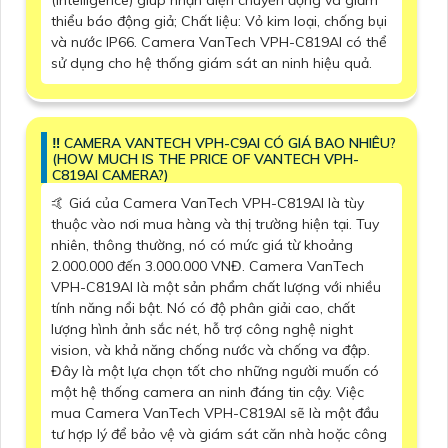
thiểu báo động giả; Chất liệu: Vỏ kim loại, chống bụi
và nước IP66. Camera VanTech VPH-C819AI có thể
sử dụng cho hệ thống giám sát an ninh hiệu quả.
‼️ CAMERA VANTECH VPH-C9AI CÓ GIÁ BAO NHIÊU?
(HOW MUCH IS THE PRICE OF VANTECH VPH-
C819AI CAMERA?)
🤙 Giá của Camera VanTech VPH-C819AI là tùy
thuộc vào nơi mua hàng và thị trường hiện tại. Tuy
nhiên, thông thường, nó có mức giá từ khoảng
2.000.000 đến 3.000.000 VNĐ. Camera VanTech
VPH-C819AI là một sản phẩm chất lượng với nhiều
tính năng nổi bật. Nó có độ phân giải cao, chất
lượng hình ảnh sắc nét, hỗ trợ công nghệ night
vision, và khả năng chống nước và chống va đập.
Đây là một lựa chọn tốt cho những người muốn có
một hệ thống camera an ninh đáng tin cậy. Việc
mua Camera VanTech VPH-C819AI sẽ là một đầu
tư hợp lý để bảo vệ và giám sát căn nhà hoặc công