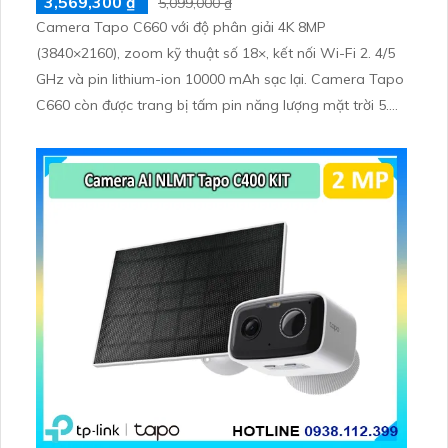
3,569,300 ₫
5,099,000 ₫
Camera Tapo C660 với độ phân giải 4K 8MP
(3840×2160), zoom kỹ thuật số 18×, kết nối Wi-Fi 2. 4/5
GHz và pin lithium-ion 10000 mAh sạc lại. Camera Tapo
C660 còn được trang bị tấm pin năng lượng mặt trời 5.
2V 2. 5W, tích hợp AI phát hiện người, thú cưng, phương
tiện, lưu trữ thẻ microSD tối đa 512 GB