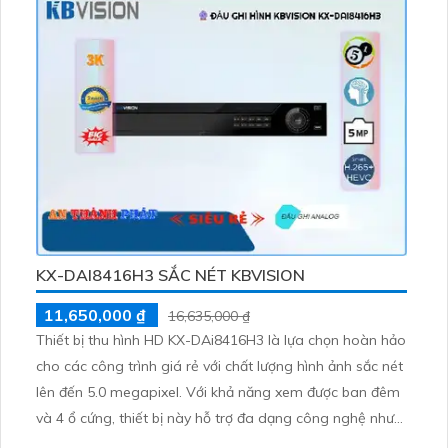
trong mọi điều kiện ánh sáng
KX-DAI8416H3 SẮC NÉT KBVISION
11,650,000 ₫
16,635,000 ₫
Thiết bị thu hình HD KX-DAi8416H3 là lựa chọn hoàn hảo
cho các công trình giá rẻ với chất lượng hình ảnh sắc nét
lên đến 5.0 megapixel. Với khả năng xem được ban đêm
và 4 ổ cứng, thiết bị này hỗ trợ đa dạng công nghệ như
AHD, CVI, TVI, BCS và 8 camera IP, phù hợp cho các