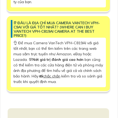
ty của bạn.
⁉️ ĐÂU LÀ ĐỊA CHỈ MUA CAMERA VANTECH VPH-
C9AI VỚI GIÁ TỐT NHẤT? (WHERE CAN I BUY
VANTECH VPH-C819AI CAMERA AT THE BEST
PRICE?)
👌 Để mua Camera VanTech VPH-C819AI với giá
tốt nhất, bạn có thể tìm kiếm trên các trang web
mua sắm trực tuyến như Amazon, eBay hoặc
Lazada. 💯
Nét giá trị đánh giá cao hơn
bạn cũng
có thể kiểm tra các cửa hàng điện tử và phòng máy
ảnh địa phương để tìm hiểu về giá cả và chính sách
bảo hành. Hãy 📸
chắc chắn
kiểm tra và so sánh giá
trước khi quyết định mua.