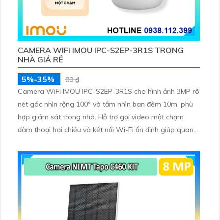
CAMERA WIFI IMOU IPC-S2EP-3R1S TRONG
NHÀ GIÁ RẺ
5%-35%
00 ₫
Camera WiFi IMOU IPC-S2EP-3R1S cho hình ảnh 3MP rõ
nét góc nhìn rộng 100° và tầm nhìn ban đêm 10m, phù
hợp giám sát trong nhà. Hỗ trợ gọi video một chạm
đàm thoại hai chiều và kết nối Wi-Fi ổn định giúp quan
sát từ xa. Lưu trữ linh hoạt qua thẻ microSD tối đa
256GB hoặc lưu đám mây dễ lắp đặt cho gia đình và văn
phòng nhỏ.