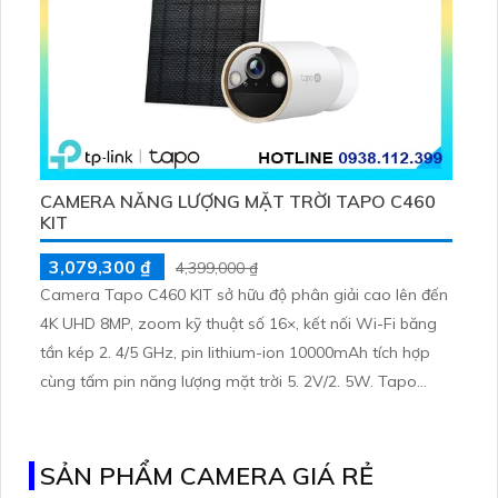
CAMERA NĂNG LƯỢNG MẶT TRỜI TAPO C460
KIT
3,079,300 ₫
4,399,000 ₫
Camera Tapo C460 KIT sở hữu độ phân giải cao lên đến
4K UHD 8MP, zoom kỹ thuật số 16×, kết nối Wi-Fi băng
tần kép 2. 4/5 GHz, pin lithium-ion 10000mAh tích hợp
cùng tấm pin năng lượng mặt trời 5. 2V/2. 5W. Tapo
C460 KIT cũng hỗ trợ quan sát ban đêm màu với cảm
biến Starlight, tầm nhìn lên đến 15 m
SẢN PHẨM CAMERA GIÁ RẺ