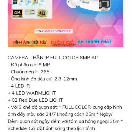
CAMERA THÂN IP FULL COLOR 8MP AI '
- Độ phân giải 8 MP
- Chuẩn nén H .265+
- Ống kính đa tiêu cự : 2.8-12mm
- 4 LED IR
+ 4 LED WARMLIGHT
+ 02 Red Blue LED LIGHT
- Với 3 chế độ quan sát: * FULL COLOR: cung cấp hình
ảnh đầy màu sắc 24/7 khoảng cách 25m * Ngày/
Đêm: quan sát ngày đêm với tầm xa hồng ngoại 35m *
Schedule: Cài đặt ánh sáng theo lịch trình