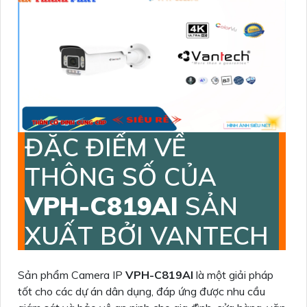
ĐẶC ĐIỂM VỀ
THÔNG SỐ CỦA
VPH-C819AI
SẢN
XUẤT BỞI VANTECH
Sản phẩm Camera IP
VPH-C819AI
là một giải pháp
tốt cho các dự án dân dụng, đáp ứng được nhu cầu