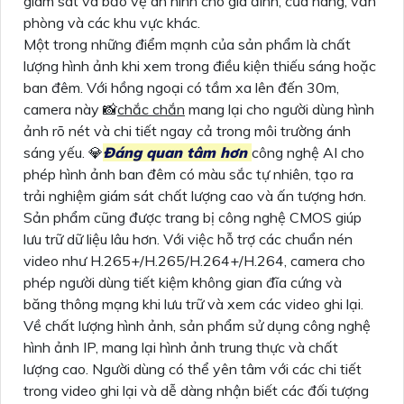
giám sát và bảo vệ an ninh cho gia đình, cửa hàng, văn
phòng và các khu vực khác.
Một trong những điểm mạnh của sản phẩm là chất
lượng hình ảnh khi xem trong điều kiện thiếu sáng hoặc
ban đêm. Với hồng ngoại có tầm xa lên đến 30m,
camera này 📸
chắc chắn
mang lại cho người dùng hình
ảnh rõ nét và chi tiết ngay cả trong môi trường ánh
sáng yếu. 💎
Đáng quan tâm hơn
công nghệ AI cho
phép hình ảnh ban đêm có màu sắc tự nhiên, tạo ra
trải nghiệm giám sát chất lượng cao và ấn tượng hơn.
Sản phẩm cũng được trang bị công nghệ CMOS giúp
lưu trữ dữ liệu lâu hơn. Với việc hỗ trợ các chuẩn nén
video như H.265+/H.265/H.264+/H.264, camera cho
phép người dùng tiết kiệm không gian đĩa cứng và
băng thông mạng khi lưu trữ và xem các video ghi lại.
Về chất lượng hình ảnh, sản phẩm sử dụng công nghệ
hình ảnh IP, mang lại hình ảnh trung thực và chất
lượng cao. Người dùng có thể yên tâm với các chi tiết
trong video ghi lại và dễ dàng nhận biết các đối tượng