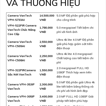
VÀ THƯƠNG HIỆU
Camera VanTech
14,500,000
5.0 MP Độ phân giải phù hợp
VPH-5733AI
VNĐ
cho công trình
VPH-522PIR Camera
1,780,000
5.0 megapixel Tiết kiệm chi
VanTech Chức Năng
VNĐ
phí với hình ảnh
Cao Cấp
Ultra 4k lite 4.0 MP Độ phân
Camera VanTech
2,550,000
giải phù hợp giám sát trên
VPH-C509AI
VNĐ
điện thoại
Ultra 4k lite 4.0 megapixel
Camera VanTech
2,250,000
Chất lượng cao tiết kiệm chi
VPH-C508AI
VNĐ
phí
2.0 megapixel FULL HD
VPH-322PIRCamera
1,550,000
1080P Thích hợp xem trên
Sắc Nét VanTech
VNĐ
điện thoại
5.0 MP Độ phân giải Ultra 4k
Camera VPH-353IP
2,300,000
lite tiết kiệm băng thông và
VanTech
VNĐ
chi phí với hình ảnh đẹp
Camera VPH-305IP
3,400,000
2.0 MP FULL HD 1080P Giải
VanTech
VNĐ
pháp tiết kiệm phù hợp