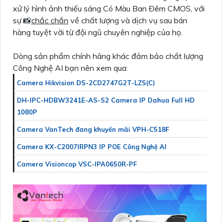
xử lý hình ảnh thiếu sáng Có Màu Ban Ðêm CMOS, với
sự 📸
chắc chắn
về chất lượng và dịch vụ sau bán
hàng tuyệt vời từ đội ngũ chuyên nghiệp của họ.
Dòng sản phẩm chính hãng khác đảm bảo chất lượng
Công Nghệ AI bạn nên xem qua:
Camera Hikvision DS-2CD2747G2T-LZS(C)
DH-IPC-HDBW3241E-AS-S2 Camera IP Dahua Full HD
1080P
Camera VanTech đang khuyến mãi VPH-C518F
Camera KX-C2007IRPN3 IP POE Công Nghệ AI
Camera Visioncop VSC-IPA0650R-PF