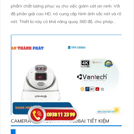
phẩm chất lượng phục vụ cho việc giám sát an ninh. Với
độ phân giải cao HD, nó cung cấp hình ảnh sắc nét và rõ
nét. Thiết bị này có khả năng quay 360 độ, cho phép
giám sát toàn cảnh. Ngoài ra, nó còn có tính năng ghi
hình, cảnh báo và xem từ xa qua internet
CAMERA VANTECH VPH-C808AI TIẾT KIỆM