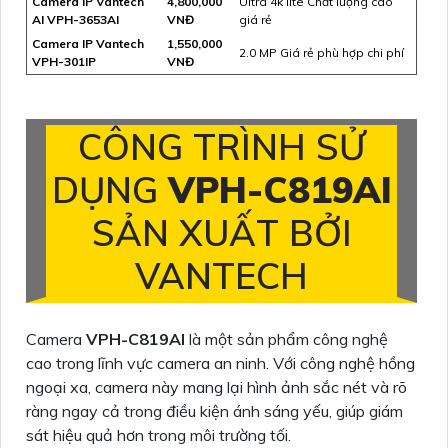
Camera IP Vantech
4,800,000
Ultra 4k lite Chất lượng cao
AI VPH-3653AI
VNĐ
giá rẻ
Camera IP Vantech
1,550,000
2.0 MP Giá rẻ phù hợp chi phí
VPH-301IP
VNĐ
CÔNG TRÌNH SỬ
DỤNG
VPH-C819AI
SẢN XUẤT BỞI
VANTECH
Camera
VPH-C819AI
là một sản phẩm công nghệ
cao trong lĩnh vực camera an ninh. Với công nghệ hồng
ngoại xa, camera này mang lại hình ảnh sắc nét và rõ
ràng ngay cả trong điều kiện ánh sáng yếu, giúp giám
sát hiệu quả hơn trong môi trường tối.