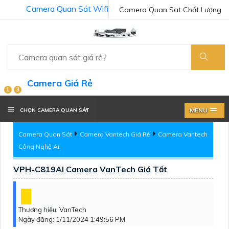
Camera Quan Sát Wifi
Camera Quan Sat Chất Lượng
Camera Giá Rẻ
1
3
MENU
CHỌN CAMERA QUAN SÁT
Camera Quan Sát
Camera Vantech Giá Rẻ
Camera Vantech
Công Nghệ Ai
VPH-C819AI Camera VanTech Giá Tốt
Thương hiệu:
VanTech
Ngày đăng:
1/11/2024 1:49:56 PM