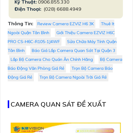
Kỹ Thuật:
0906.855.330
Điện Thoại:
(028) 6688.4949
Thông Tin:
Review Camera EZVIZ H6 3K
Thuê It
Ngoài Quận Tân Bình
Giới Thiệu Camera EZVIZ H6C
PRO CS-H6C-R105-1J4WF
Sửa Chữa Máy Tính Quận
Tân Bình
Báo Giá Lắp Camera Quan Sát Tại Quận 3
Lắp Bộ Camera Cho Quán Ăn Chính Hãng
Bộ Camera
Báo Động Văn Phòng Giá Rẻ
Trọn Bộ Camera Báo
Động Giá Rẻ
Trọn Bộ Camera Ngoài Trời Giá Rẻ
CAMERA QUAN SÁT ĐỀ XUẤT