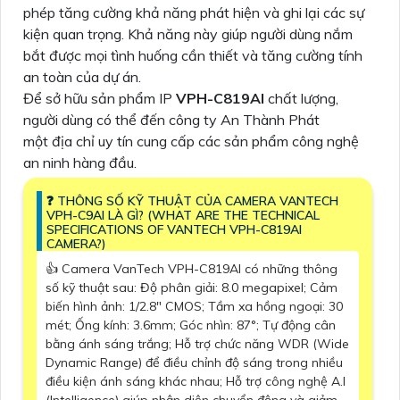
phép tăng cường khả năng phát hiện và ghi lại các sự
kiện quan trọng. Khả năng này giúp người dùng nắm
bắt được mọi tình huống cần thiết và tăng cường tính
an toàn của dự án.
Để sở hữu sản phẩm IP
VPH-C819AI
chất lượng,
người dùng có thể đến công ty An Thành Phát
một địa chỉ uy tín cung cấp các sản phẩm công nghệ
an ninh hàng đầu.
❓ THÔNG SỐ KỸ THUẬT CỦA CAMERA VANTECH
VPH-C9AI LÀ GÌ? (WHAT ARE THE TECHNICAL
SPECIFICATIONS OF VANTECH VPH-C819AI
CAMERA?)
👍 Camera VanTech VPH-C819AI có những thông
số kỹ thuật sau: Độ phân giải: 8.0 megapixel; Cảm
biến hình ảnh: 1/2.8" CMOS; Tầm xa hồng ngoại: 30
mét; Ống kính: 3.6mm; Góc nhìn: 87°; Tự động cân
bằng ánh sáng trắng; Hỗ trợ chức năng WDR (Wide
Dynamic Range) để điều chỉnh độ sáng trong nhiều
điều kiện ánh sáng khác nhau; Hỗ trợ công nghệ A.I
(Intelligence) giúp nhận diện chuyển động và giảm