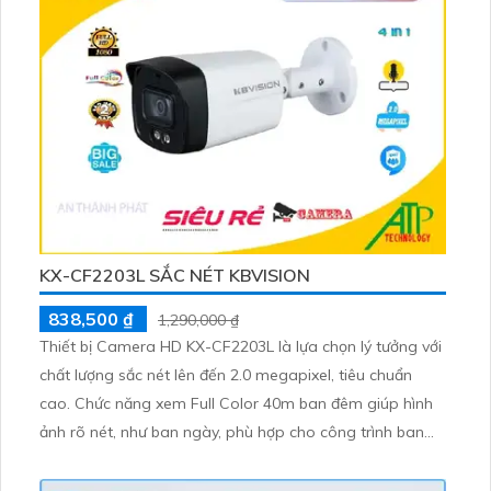
KX-CF2203L SẮC NÉT KBVISION
838,500 ₫
1,290,000 ₫
Thiết bị Camera HD KX-CF2203L là lựa chọn lý tưởng với
chất lượng sắc nét lên đến 2.0 megapixel, tiêu chuẩn
cao. Chức năng xem Full Color 40m ban đêm giúp hình
ảnh rõ nét, như ban ngày, phù hợp cho công trình ban
đêm. Thiết bị hỗ trợ AHD, CVI, TVI, BCS mang lại độ bền
cao, kết hợp với hồng ngoại SMD giúp quan sát hiệu quả