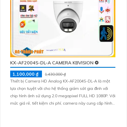
KX-AF2004S-DL-A CAMERA KBVISION ❂
1,100,000 ₫
1,430,000 ₫
Thiết bị Camera HD Analog KX-AF2004S-DL-A là một
lựa chọn tuyệt vời cho hệ thống giám sát gia đình với
chip hình ảnh sử dụng 2.0 megapixel FULL HD 1080P. Với
mức giá rẻ, tiết kiệm chi phí, camera này cung cấp hình
ảnh chất lượng và phù hợp với nhu cầu của bạn. Với khả
năng sử dụng hồng ngoại SMD, camera có thể quan sát
ban đêm với khoảng cách hồng ngoại lên tới 40m