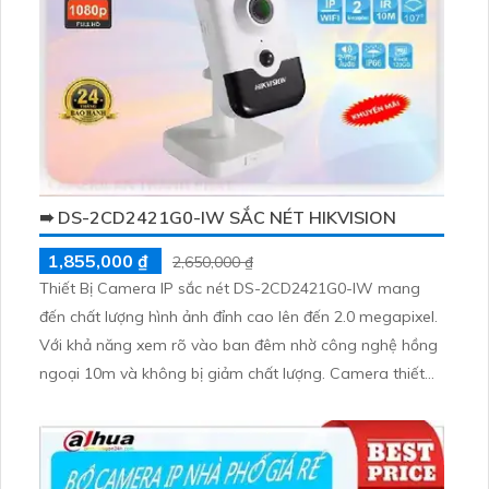
➠ DS-2CD2421G0-IW SẮC NÉT HIKVISION
1,855,000 ₫
2,650,000 ₫
Thiết Bị Camera IP sắc nét DS-2CD2421G0-IW mang
đến chất lượng hình ảnh đỉnh cao lên đến 2.0 megapixel.
Với khả năng xem rõ vào ban đêm nhờ công nghệ hồng
ngoại 10m và không bị giảm chất lượng. Camera thiết
kế nhỏ gọn Cube, với tính năng thu âm và loa rõ ràng,
mang đến trải nghiệm ấn tượng và tiện lợi