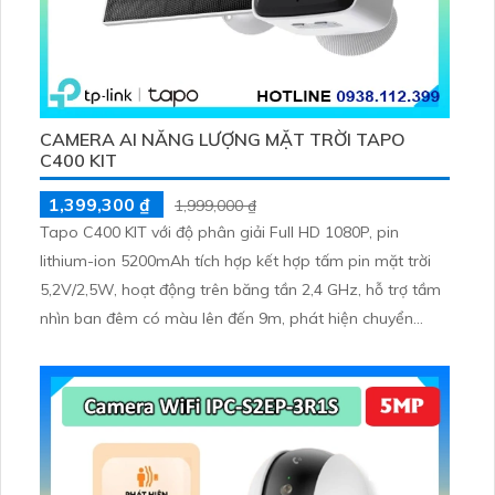
CAMERA AI NĂNG LƯỢNG MẶT TRỜI TAPO
C400 KIT
1,399,300 ₫
1,999,000 ₫
Tapo C400 KIT với độ phân giải Full HD 1080P, pin
lithium-ion 5200mAh tích hợp kết hợp tấm pin mặt trời
5,2V/2,5W, hoạt động trên băng tần 2,4 GHz, hỗ trợ tầm
nhìn ban đêm có màu lên đến 9m, phát hiện chuyển
động và con người bằng AI, đồng thời lưu trữ dữ liệu qua
thẻ microSD lên đến 512GB