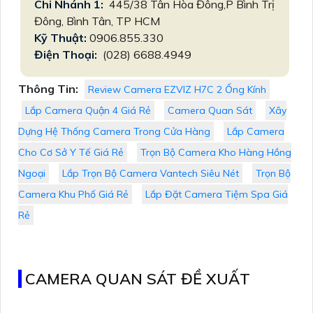
Chi Nhánh 1:
445/38 Tân Hòa Đông,P Bình Trị
Đông, Bình Tân, TP HCM
Kỹ Thuật:
0906.855.330
Điện Thoại:
(028) 6688.4949
Thông Tin:
Review Camera EZVIZ H7C 2 Ống Kính
Lắp Camera Quận 4 Giá Rẻ
Camera Quan Sát
Xây
Dựng Hệ Thống Camera Trong Cửa Hàng
Lắp Camera
Cho Cơ Sở Y Tế Giá Rẻ
Trọn Bộ Camera Kho Hàng Hồng
Ngoại
Lắp Trọn Bộ Camera Vantech Siêu Nét
Trọn Bộ
Camera Khu Phố Giá Rẻ
Lắp Đặt Camera Tiệm Spa Giá
Rẻ
CAMERA QUAN SÁT ĐỀ XUẤT