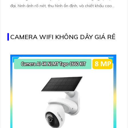
đại, hình ảnh rõ nét, thu hình ổn định, và chiết khấu cao
giúp tiết kiệm chi phí đáng kể. Sản phẩm có chất lượng
đáng tin cậy từ thương hiệu Dahua uy tín, với mẫu mã
phong phú để phù hợp với mọi không gian
CAMERA WIFI KHÔNG DÂY GIÁ RẺ