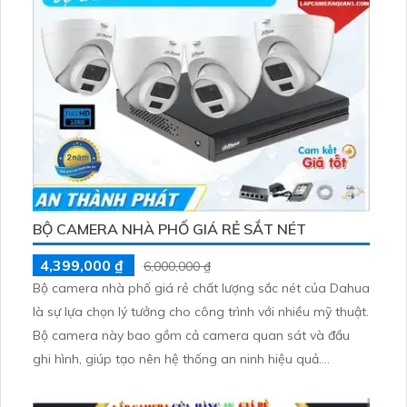
BỘ CAMERA NHÀ PHỐ GIÁ RẺ SẮT NÉT
4,399,000 ₫
6,000,000 ₫
Bộ camera nhà phố giá rẻ chất lượng sắc nét của Dahua
là sự lựa chọn lý tưởng cho công trình với nhiều mỹ thuật.
Bộ camera này bao gồm cả camera quan sát và đầu
ghi hình, giúp tạo nên hệ thống an ninh hiệu quả.
Camera có độ phân giải cao, chất lượng hình ảnh sắc
nét, cho phép thu hình cực kỳ rõ ràng và chi tiết