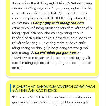
thông số kỹ thuật đáng
nghĩ Đến
. ⁂
Nét đặt trưng
khi nói về dòng này
nó sử dụng công nghệ HD-TVI,
cho hình ảnh sắc nét và chất lượng cao. Camera
còn có độ phân giải Full HD 1080P, giúp nhận diện
chi tiết hơn. ️⚡
Công nghệ chất lượng cao hơn
camera có khả năng quan sát ban đêm với các đèn
hồng ngoại tích hợp, cho độ nhạy sáng cao và
khoảng cách quan sát xa. Camera cũng được thiết
kế với chức năng IP67 chống thấm nước và chức
năng chống va đập, giúp hoạt động tốt trong mọi
môi trường. ⁂
Có thể đánh giá gọn hơn
VP-
133AHDM là một sản phẩm camera chất lượng với
các tính năng đặc biệt để đáp ứng nhu cầu quan sát
an ninh.
️💬 CAMERA VP-3AHDM CỦA VANTECH CÓ ĐỘ PHÂN
GIẢI HÌNH ẢNH CAO KHÔNG?
💖 Camera VP-133AHDM của VanTech có độ phân
giải hình ảnh cao. Với công nghệ HD độ phân giải