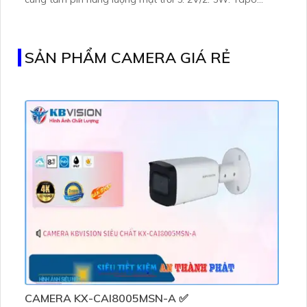
C460 KIT cũng hỗ trợ quan sát ban đêm màu với cảm
biến Starlight, tầm nhìn lên đến 15 m
SẢN PHẨM CAMERA GIÁ RẺ
CAMERA KX-CAI8005MSN-A ✅