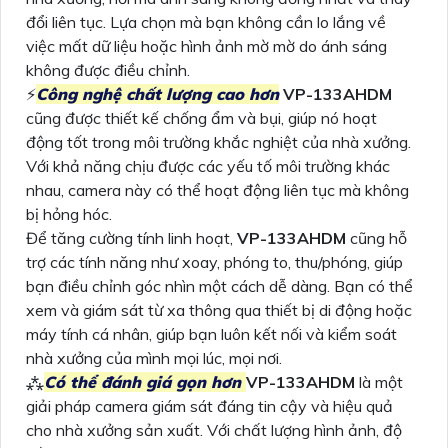
đổi liên tục. Lựa chọn mà bạn không cần lo lắng về
việc mất dữ liệu hoặc hình ảnh mờ mờ do ánh sáng
không được điều chỉnh.
️⚡
Công nghệ chất lượng cao hơn
VP-133AHDM
cũng được thiết kế chống ẩm và bụi, giúp nó hoạt
động tốt trong môi trường khắc nghiệt của nhà xưởng.
Với khả năng chịu được các yếu tố môi trường khác
nhau, camera này có thể hoạt động liên tục mà không
bị hỏng hóc.
Để tăng cường tính linh hoạt,
VP-133AHDM
cũng hỗ
trợ các tính năng như xoay, phóng to, thu/phóng, giúp
bạn điều chỉnh góc nhìn một cách dễ dàng. Bạn có thể
xem và giám sát từ xa thông qua thiết bị di động hoặc
máy tính cá nhân, giúp bạn luôn kết nối và kiểm soát
nhà xưởng của mình mọi lúc, mọi nơi.
⁂
Có thể đánh giá gọn hơn
VP-133AHDM
là một
giải pháp camera giám sát đáng tin cậy và hiệu quả
cho nhà xưởng sản xuất. Với chất lượng hình ảnh, độ