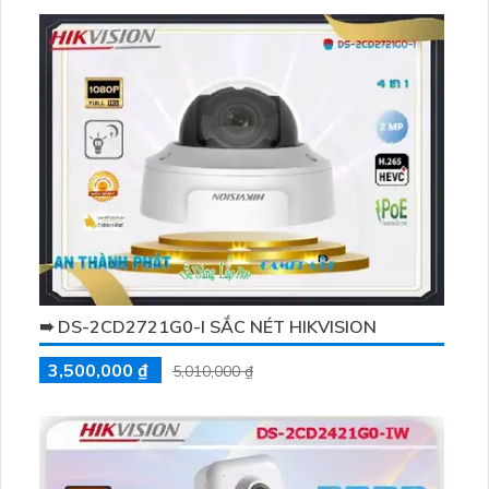
➠ DS-2CD2721G0-I SẮC NÉT HIKVISION
3,500,000 ₫
5,010,000 ₫