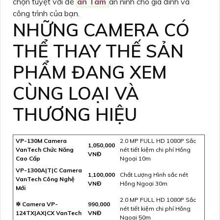
chọn tuyệt vời để
an Tâm
an ninh cho gia đình và
công trình của bạn.
NHỮNG CAMERA CÓ
THỂ THAY THẾ SẢN
PHẨM ĐANG XEM
CÙNG LOẠI VÀ
THƯƠNG HIỆU
VP-130M Camera
2.0 MP FULL HD 1080P Sắc
1,050,000
VanTech Chức Năng
nét tiết kiệm chi phí Hồng
VNĐ
Cao Cấp
Ngoại 10m
VP-1300A|T|C Camera
1,100,000
Chất Lượng Hình sắc nét
VanTech Công Nghệ
VNĐ
Hồng Ngoại 30m
Mới
2.0 MP FULL HD 1080P Sắc
✲ Camera VP-
990,000
nét tiết kiệm chi phí Hồng
124TX|AX|CX VanTech
VNĐ
Ngoại 50m