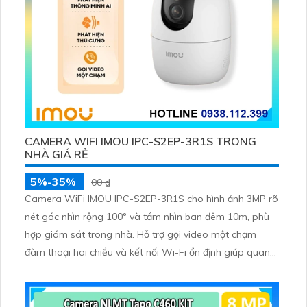
CAMERA WIFI IMOU IPC-S2EP-3R1S TRONG
NHÀ GIÁ RẺ
5%-35%
00 ₫
Camera WiFi IMOU IPC-S2EP-3R1S cho hình ảnh 3MP rõ
nét góc nhìn rộng 100° và tầm nhìn ban đêm 10m, phù
hợp giám sát trong nhà. Hỗ trợ gọi video một chạm
đàm thoại hai chiều và kết nối Wi-Fi ổn định giúp quan
sát từ xa. Lưu trữ linh hoạt qua thẻ microSD tối đa
256GB hoặc lưu đám mây dễ lắp đặt cho gia đình và văn
phòng nhỏ.