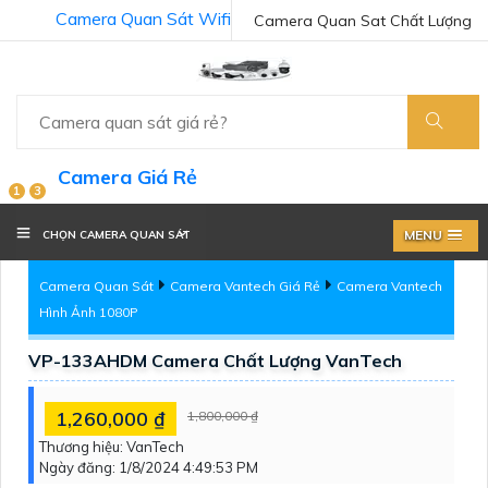
Camera Quan Sát Wifi
Camera Quan Sat Chất Lượng
Camera Giá Rẻ
1
3
MENU
CHỌN CAMERA QUAN SÁT
Camera Quan Sát
Camera Vantech Giá Rẻ
Camera Vantech
Hình Ảnh 1080P
VP-133AHDM Camera Chất Lượng VanTech
1,260,000 ₫
1,800,000 ₫
Thương hiệu:
VanTech
Ngày đăng:
1/8/2024 4:49:53 PM