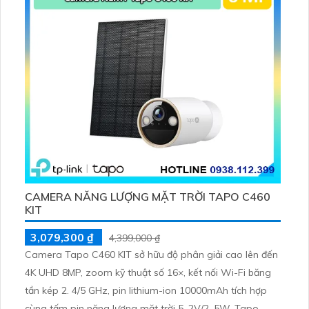
CAMERA NĂNG LƯỢNG MẶT TRỜI TAPO C460
KIT
3,079,300 ₫
4,399,000 ₫
Camera Tapo C460 KIT sở hữu độ phân giải cao lên đến
4K UHD 8MP, zoom kỹ thuật số 16×, kết nối Wi-Fi băng
tần kép 2. 4/5 GHz, pin lithium-ion 10000mAh tích hợp
cùng tấm pin năng lượng mặt trời 5. 2V/2. 5W. Tapo