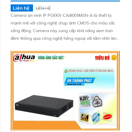
Liên hệ
LIÊN HỆ
Camera an ninh IP POEKX-CAi8005MSN-A là thiết bị
mạnh mẽ với công nghệ chụp ảnh CMOS cho màu sắc
sống động. Camera này cung cấp khả năng xem ban
đêm thông qua công nghệ hồng ngoại với tầm nhìn lên
đến 60m. Hình ảnh được ghi lại bằng công nghệ IP POE,
mang lại chất lượng hình ảnh sắc nét. Đặc biệt, camera
này tích hợp công nghệ hình ảnh sắc nét với độ phân giải
8