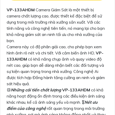
VP-133AHDM
Camera Giám Sát là một thiết bị
camera chất lượng cao, được thiết kế đặc biệt để sử
dụng trong môi trường nhà xưởng sản xuất. Với các
tính năng và công nghệ tiên tiến, nó mang lại cho bạn
khả năng giám sát an ninh tối ưu cho nhà xưởng của
bạn.
Camera này có độ phân giải cao, cho phép bạn xem
hình ảnh rõ nét và chi tiết. Với cảm biến ảnh HD,
VP-
133AHDM
có khả năng chụp ảnh và quay video độ
nét cao, giúp bạn dễ dàng nhận biết các đối tượng và
sự kiện quan trọng trong nhà xưởng. Công nghệ Ai
được tích hợp Đồng hành tăng cường an ninh và giám
sát hiệu quả.
🔳
Những cải tiến chất lượng
VP-133AHDM
có khả
năng hoạt động ổn định trong các điều kiện ánh sáng
khác nhau, kể cả ánh sáng yếu và mạnh. 🎖️
Nét ưu
điểm của công nghệ
rất quan trọng trong môi trường
nhà xưởng, nơi mà ánh sáng không đồng nhất và thay