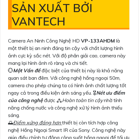
SẢN XUẤT BỞI
VANTECH
Camera An Ninh Công Nghệ HD
VP-133AHDM
là
một thiết bị an ninh đáng tin cậy với chất lượng hình
ảnh cực kỳ sắc nét. Với độ phân giải cao, camera này
mang lại hình ảnh rõ ràng và chi tiết.
💮
Một Vấn đề
đặc biệt của thiết bị này là khả năng
quan sát ban đêm. Với công nghệ hồng ngoại 50m,
camera cho phép chúng ta có hình ảnh chất lượng tốt
ngay cả trong điều kiện ánh sáng yếu. 🎖️
Nét ưu điểm
của công nghệ
được ⁂
Hoàn toàn tin cậy
nhờ tính
năng chống nước và công nghệ xử lý hình ảnh thiếu
sáng.
🌅
Điểm xứng đáng hơn
thiết bị còn tích hợp công
nghệ Hồng Ngoại Smart IR của Sony. Công nghệ này
giúp điều chỉnh tự động công suất hồng ngoại để tối ưu