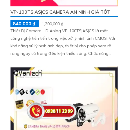
VP-100TS|AS|CS CAMERA AN NINH GIÁ TỐT
840,000 ₫
1,200,000 ₫
Thiết Bị Camera HD Anlog VP-100TS|AS|CS là một
công nghệ tiên tiến trong việc xử lý hình ảnh CMOS. Với
khả năng xử lý hình ảnh đẹp, thiết bị cho phép xem rõ
ràng ngay cả trong điều kiện thiếu sáng. Chức năng
hồng ngoại 40m mang lại hình ảnh mịn đẹp hơn khi xem
trong môi trường tối