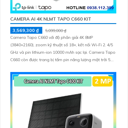
CAMERA AI 4K NLMT TAPO C660 KIT
3,569,300 ₫
5,099,000 ₫
Camera Tapo C660 với độ phân giải 4K 8MP
(3840×2160), zoom kỹ thuật số 18×, kết nối Wi-Fi 2. 4/5
GHz và pin lithium-ion 10000 mAh sạc lại. Camera Tapo
C660 còn được trang bị tấm pin năng lượng mặt trời 5.
2V 2. 5W, tích hợp AI phát hiện người, thú cưng, phương
tiện, lưu trữ thẻ microSD tối đa 512 GB