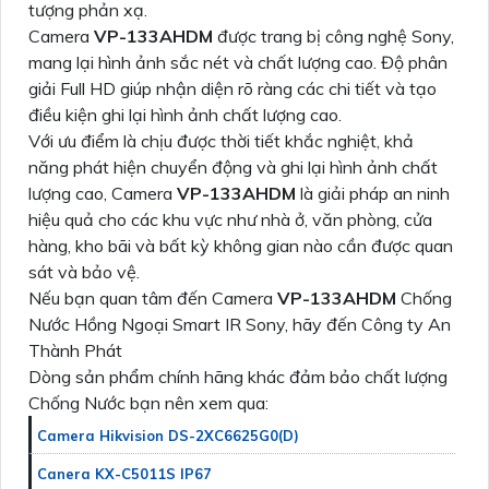
tượng phản xạ.
Camera
VP-133AHDM
được trang bị công nghệ Sony,
mang lại hình ảnh sắc nét và chất lượng cao. Độ phân
giải Full HD giúp nhận diện rõ ràng các chi tiết và tạo
điều kiện ghi lại hình ảnh chất lượng cao.
Với ưu điểm là chịu được thời tiết khắc nghiệt, khả
năng phát hiện chuyển động và ghi lại hình ảnh chất
lượng cao, Camera
VP-133AHDM
là giải pháp an ninh
hiệu quả cho các khu vực như nhà ở, văn phòng, cửa
hàng, kho bãi và bất kỳ không gian nào cần được quan
sát và bảo vệ.
Nếu bạn quan tâm đến Camera
VP-133AHDM
Chống
Nước Hồng Ngoại Smart IR Sony, hãy đến Công ty An
Thành Phát
Dòng sản phẩm chính hãng khác đảm bảo chất lượng
Chống Nước bạn nên xem qua:
Camera Hikvision DS-2XC6625G0(D)
Canera KX-C5011S IP67