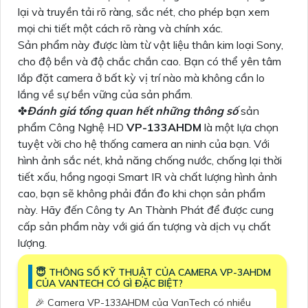
lại và truyền tải rõ ràng, sắc nét, cho phép bạn xem
mọi chi tiết một cách rõ ràng và chính xác.
Sản phẩm này được làm từ vật liệu thân kim loại Sony,
cho độ bền và độ chắc chắn cao. Bạn có thể yên tâm
lắp đặt camera ở bất kỳ vị trí nào mà không cần lo
lắng về sự bền vững của sản phẩm.
✤
Đánh giá tổng quan hết những thông số
sản
phẩm Công Nghệ HD
VP-133AHDM
là một lựa chọn
tuyệt vời cho hệ thống camera an ninh của bạn. Với
hình ảnh sắc nét, khả năng chống nước, chống lại thời
tiết xấu, hồng ngoại Smart IR và chất lượng hình ảnh
cao, bạn sẽ không phải đắn đo khi chọn sản phẩm
này. Hãy đến Công ty An Thành Phát để được cung
cấp sản phẩm này với giá ấn tượng và dịch vụ chất
lượng.
😇 THÔNG SỐ KỸ THUẬT CỦA CAMERA VP-3AHDM
CỦA VANTECH CÓ GÌ ĐẶC BIỆT?
️🎉 Camera VP-133AHDM của VanTech có nhiều