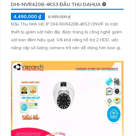
DHI-NVR4208-4KS3 ĐẦU THU DAHUA ❂
4,490,000 ₫
6,385,000 ₫
Đầu Thu hình HD IP DHI-NVR4208-4KS3 ONVIF là một
thiết bị giám sát hiện đại, được trang bị công nghệ giám
sát ban đêm hiệu quả. Với khả năng hỗ trợ 2 HDD, việc
nâng cấp số lượng camera trở nên dễ dàng hơn bao giờ
hết. Đầu Ghi 8 kênh này cho phép truyền hình ảnh chất
lượng tốt qua nền tảng IP, mang lại trải nghiệm giám sát
tốt nhất