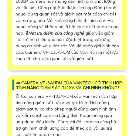
1080P, camera này mang đến hình ảnh chất lượng
và sắc nét. Công nghệ Ai được tích hợp Đồng hành
người dùng quan sát và giám sát một cách chi tiết
và rõ ràng hơn. Với khả năng hiển thị hình ảnh HD,
người dùng sẽ không bỏ lỡ bất kỳ chi tiết quan trọng
nào. 🎖️
Nét ưu điểm của công nghệ
giúp việc giám
sát trở nên hiệu quả hơn, đặc biệt trong các ứng
dụng an ninh và giám sát. Với độ phân giải hình ảnh
cao, Camera VP-133AHDM của VanTech là một lựa
chọn tốt cho việc quan sát và giám sát.
📣 CAMERA VP-3AHDM CỦA VANTECH CÓ TÍCH HỢP
TÍNH NĂNG GIÁM SÁT TỪ XA VÀ GHI HÌNH KHÔNG?
🤴 Có, camera VP-133AHDM của VanTech tích hợp
tính năng giám sát từ xa và ghi hình. Tính năng
giám sát từ xa cho phép người dùng xem hình ảnh
và kiểm soát camera bằng điện thoại thông qua
ứng dụng điều khiển. Cùng với đó, camera cũng hỗ
trợ ghi hình chất lượng cao để theo dõi và lưu trữ
các sự kiện quan trọng.