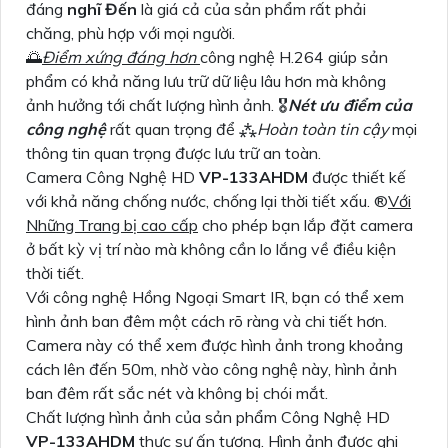
đáng
nghĩ Đến
là giá cả của sản phẩm rất phải
chăng, phù hợp với mọi người.
🌅
Điểm xứng đáng hơn
công nghệ H.264 giúp sản
phẩm có khả năng lưu trữ dữ liệu lâu hơn mà không
ảnh hưởng tới chất lượng hình ảnh. 🎖️
Nét ưu điểm của
công nghệ
rất quan trọng để ⁂
Hoàn toàn tin cậy
mọi
thông tin quan trọng được lưu trữ an toàn.
Camera Công Nghệ HD
VP-133AHDM
được thiết kế
với khả năng chống nước, chống lại thời tiết xấu. ®️
Với
Những Trang bị cao cấp
cho phép bạn lắp đặt camera
ở bất kỳ vị trí nào mà không cần lo lắng về điều kiện
thời tiết.
Với công nghệ Hồng Ngoại Smart IR, bạn có thể xem
hình ảnh ban đêm một cách rõ ràng và chi tiết hơn.
Camera này có thể xem được hình ảnh trong khoảng
cách lên đến 50m, nhờ vào công nghệ này, hình ảnh
ban đêm rất sắc nét và không bị chói mắt.
Chất lượng hình ảnh của sản phẩm Công Nghệ HD
VP-133AHDM
thực sự ấn tượng. Hình ảnh được ghi