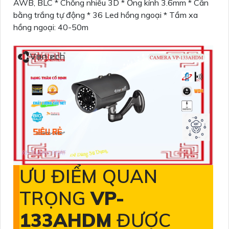
AWB, BLC * Chống nhiễu 3D * Ống kính 3.6mm * Cân
bằng trắng tự động * 36 Led hồng ngoại * Tầm xa
hồng ngoại: 40-50m
ƯU ĐIỂM QUAN
TRỌNG
VP-
133AHDM
ĐƯỢC