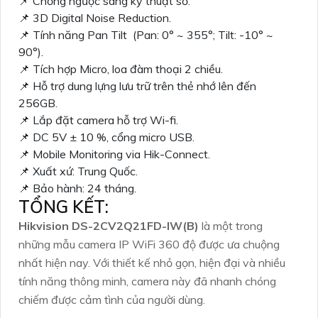
📌 Chống ngược sáng kỹ thuật số.
📌 3D Digital Noise Reduction.
📌 Tính năng Pan Tilt (Pan: 0° ~ 355°; Tilt: -10° ~
90°).
📌 Tích hợp Micro, loa đàm thoại 2 chiều.
📌 Hỗ trợ dung lựng lưu trữ trên thẻ nhớ lên đến
256GB.
📌 Lắp đặt camera hỗ trợ Wi-fi.
📌 DC 5V ± 10 %, cổng micro USB.
📌 Mobile Monitoring via Hik-Connect.
📌 Xuất xứ: Trung Quốc.
📌 Bảo hành: 24 tháng.
TỔNG KẾT:
Hikvision DS-2CV2Q21FD-IW(B)
là một trong
những mẫu camera IP WiFi 360 độ được ưa chuộng
nhất hiện nay. Với thiết kế nhỏ gọn, hiện đại và nhiều
tính năng thông minh, camera này đã nhanh chóng
chiếm được cảm tình của người dùng.