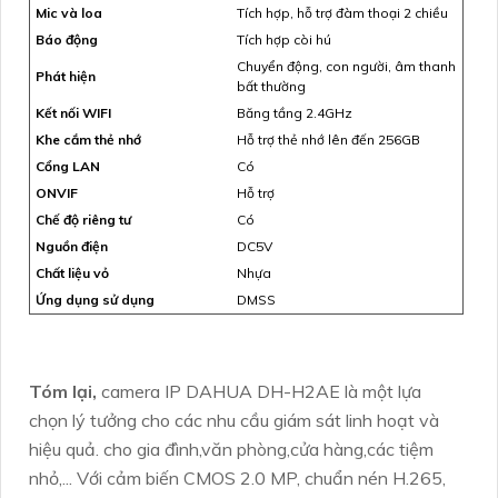
Mic và loa
Tích hợp, hỗ trợ đàm thoại 2 chiều
Báo động
Tích hợp còi hú
Chuyển động, con người, âm thanh
Phát hiện
bất thường
Kết nối WIFI
Băng tầng 2.4GHz
Khe cắm thẻ nhớ
Hỗ trợ thẻ nhớ lên đến 256GB
Cổng LAN
Có
ONVIF
Hỗ trợ
Chế độ riêng tư
Có
Nguồn điện
DC5V
Chất liệu vỏ
Nhựa
Ứng dụng sử dụng
DMSS
Tóm lại,
camera IP DAHUA DH-H2AE là một lựa
chọn lý tưởng cho các nhu cầu giám sát linh hoạt và
hiệu quả. cho gia đình,văn phòng,cửa hàng,các tiệm
nhỏ,... Với cảm biến CMOS 2.0 MP, chuẩn nén H.265,