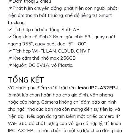
📌Đàm thoại 2 chiều
📌Phát hiện chuyển động, phát hiện con người, phát
hiện âm thanh bất thường, chế độ riêng tư, Smart
tracking.
📌Tích hợp còi báo động, Soft-AP
📌Ống kính cố đinh 3.6mm, góc nhìn 83°, quay quét
ngang 355°, quay quét dọc -5° – 80°.
📌Tích hợp Wi-Fi, LAN, CLOUD, ONVIF
📌Khe cắm thẻ nhớ max 256GB
📌Nguồn: DC 5V1A, vỏ Plastic.
TỔNG KẾT
Với những ưu điểm vượt trội trên,
Imou IPC-A32EP-L
là một lựa chọn hoàn hảo cho gia đình, văn phòng
hoặc cửa hàng. Camera không chỉ đảm bảo an ninh
cho ngôi nhà của bạn mà còn mang đến sự tiện lợi và
hiện đại. Nếu bạn đang tìm kiếm một chiếc camera IP
WiFi 360 độ chất lượng cao với giá cả hợp lý, thì Imou
IPC-A32EP-L chắc chắn là một sự lựa chọn đáng cân