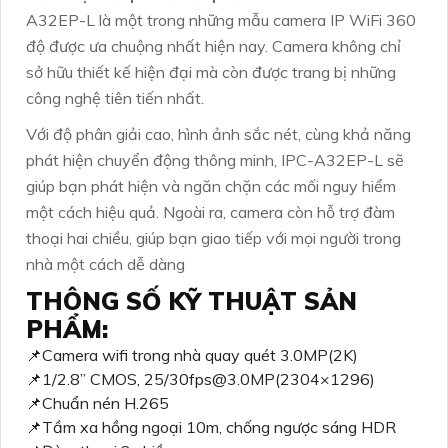
A32EP-L là một trong những mẫu camera IP WiFi 360
độ được ưa chuộng nhất hiện nay. Camera không chỉ
sở hữu thiết kế hiện đại mà còn được trang bị những
công nghệ tiên tiến nhất.
Với độ phân giải cao, hình ảnh sắc nét, cùng khả năng
phát hiện chuyển động thông minh, IPC-A32EP-L sẽ
giúp bạn phát hiện và ngăn chặn các mối nguy hiểm
một cách hiệu quả. Ngoài ra, camera còn hỗ trợ đàm
thoại hai chiều, giúp bạn giao tiếp với mọi người trong
nhà một cách dễ dàng
THÔNG SỐ KỸ THUẬT SẢN
PHẨM:
📌Camera wifi trong nhà quay quét 3.0MP(2K)
📌1/2.8” CMOS, 25/30fps@3.0MP(2304×1296)
📌Chuẩn nén H.265
📌Tầm xa hồng ngoại 10m, chống ngược sáng HDR