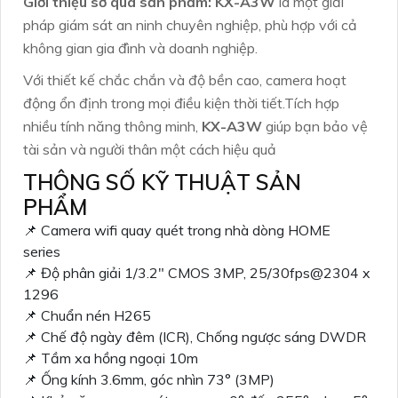
Giới thiệu sơ qua sản phẩm:
KX-A3W
là một giải
pháp giám sát an ninh chuyên nghiệp, phù hợp với cả
không gian gia đình và doanh nghiệp.
Với thiết kế chắc chắn và độ bền cao, camera hoạt
động ổn định trong mọi điều kiện thời tiết.Tích hợp
nhiều tính năng thông minh,
KX-A3W
giúp bạn bảo vệ
tài sản và người thân một cách hiệu quả
THÔNG SỐ KỸ THUẬT SẢN
PHẨM
📌 Camera wifi quay quét trong nhà dòng HOME
series
📌 Độ phân giải 1/3.2″ CMOS 3MP, 25/30fps@2304 x
1296
📌 Chuẩn nén H265
📌 Chế độ ngày đêm (ICR), Chống ngược sáng DWDR
📌 Tầm xa hồng ngoại 10m
📌 Ống kính 3.6mm, góc nhìn 73° (3MP)