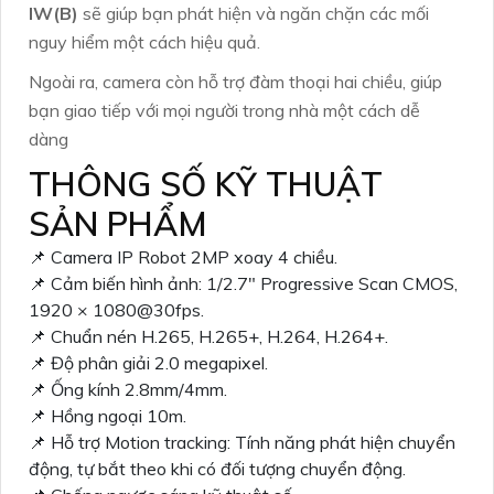
IW(B)
sẽ giúp bạn phát hiện và ngăn chặn các mối
nguy hiểm một cách hiệu quả.
Ngoài ra, camera còn hỗ trợ đàm thoại hai chiều, giúp
bạn giao tiếp với mọi người trong nhà một cách dễ
dàng
THÔNG SỐ KỸ THUẬT
SẢN PHẨM
📌 Camera IP Robot 2MP xoay 4 chiều.
📌 Cảm biến hình ảnh: 1/2.7″ Progressive Scan CMOS,
1920 × 1080@30fps.
📌 Chuẩn nén H.265, H.265+, H.264, H.264+.
📌 Độ phân giải 2.0 megapixel.
📌 Ống kính 2.8mm/4mm.
📌 Hồng ngoại 10m.
📌 Hỗ trợ Motion tracking: Tính năng phát hiện chuyển
động, tự bắt theo khi có đối tượng chuyển động.