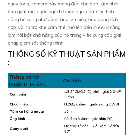
quay rộng, camera này mang đến cho bạn tầm nhìn
bao quát mọi ngóc ngách trong ngôi nhà. Các tính
năng bổ sung như đàm thoại 2 chiều, báo động tích
hợp, và hỗ trợ khe cắm thẻ nhớ lên đến 256GB càng
làm nổi bật khả năng của nó trong việc cung cấp giải
pháp giám sát thông minh
THÔNG SỐ KỸ THUẬT SẢN PHẨM
:
Thông số kỹ
Chi tiết
thuật
DH-H2AE
1/3.2″ CMOS, độ phân giải 2.0 MP,
Cảm biến
25fps
Chuẩn nén
H.265, chống ngược sáng DWDR
Tầm xa hồng ngoại
10m
Ống kính
Cố định 3.6mm, góc nhìn 79°
Ngang: 0° đến 355°, Dọc: -5° đến
Quay quét
80°