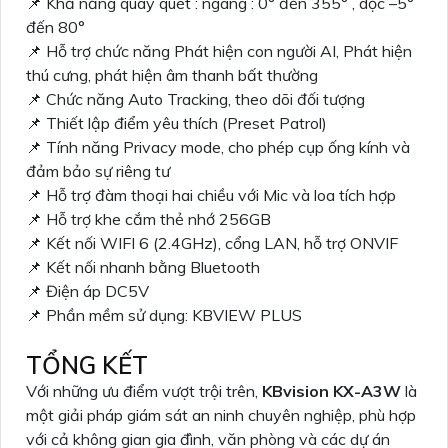
📌 Khả năng quay quét : ngang : 0° đến 355° , dọc –5°
đến 80°
📌 Hỗ trợ chức năng Phát hiện con người AI, Phát hiện
thú cưng, phát hiện âm thanh bất thường
📌 Chức năng Auto Tracking, theo dõi đối tượng
📌 Thiết lập điểm yêu thích (Preset Patrol)
📌 Tính năng Privacy mode, cho phép cụp ống kính và
đảm bảo sự riêng tư
📌 Hỗ trợ đàm thoại hai chiều với Mic và loa tích hợp
📌 Hỗ trợ khe cắm thẻ nhớ 256GB
📌 Kết nối WIFI 6 (2.4GHz), cổng LAN, hỗ trợ ONVIF
📌 Kết nối nhanh bằng Bluetooth
📌 Điện áp DC5V
📌 Phần mềm sử dụng: KBVIEW PLUS
TỔNG KẾT
Với những ưu điểm vượt trội trên,
KBvision KX-A3W
là
một giải pháp giám sát an ninh chuyên nghiệp, phù hợp
với cả không gian gia đình, văn phòng và các dự án