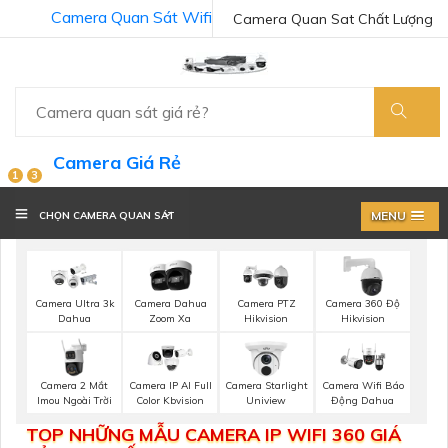
Camera Quan Sát Wifi
Camera Quan Sat Chất Lượng
Camera Giá Rẻ
1
3
MENU
CHỌN CAMERA QUAN SÁT
Camera Ultra 3k
Camera Dahua
Camera PTZ
Camera 360 Độ
Dahua
Zoom Xa
Hikvision
Hikvision
Camera 2 Mắt
Camera IP AI Full
Camera Starlight
Camera Wifi Báo
Imou Ngoài Trời
Color Kbvision
Uniview
Động Dahua
TOP NHỮNG MẪU CAMERA IP WIFI 360 GIÁ