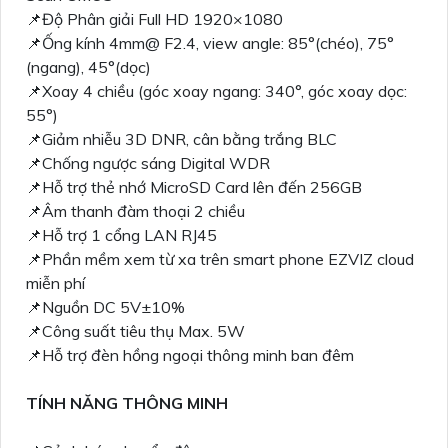
📌Độ Phân giải Full HD 1920×1080
📌Ống kính 4mm@ F2.4, view angle: 85°(chéo), 75°
(ngang), 45°(dọc)
📌Xoay 4 chiều (góc xoay ngang: 340°, góc xoay dọc:
55°)
📌Giảm nhiễu 3D DNR, cân bằng trắng BLC
📌Chống ngược sáng Digital WDR
📌Hỗ trợ thẻ nhớ MicroSD Card lên đến 256GB
📌Âm thanh đàm thoại 2 chiều
📌Hỗ trợ 1 cổng LAN RJ45
📌Phần mềm xem từ xa trên smart phone EZVIZ cloud
miễn phí
📌Nguồn DC 5V±10%
📌Công suất tiêu thụ Max. 5W
📌Hỗ trợ đèn hồng ngoại thông minh ban đêm
TÍNH NĂNG THÔNG MINH