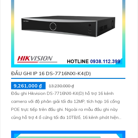
ĐẦU GHI IP 16 DS-7716NXI-K4(D)
9,261,000 ₫
13,230,000 ₫
Đầu ghi Hikvision DS-7716NXI-K4(D) hỗ trợ 16 kênh
camera với độ phân giải tối đa 12MP, tích hợp 16 cổng
POE trực tiếp trên đầu ghi. Ngoài ra mẫu đầu ghi này
cũng hỗ trợ 4 ổ cứng tối đa 10TB/ổ, 16 kênh phát hiện
người/phương tiện cùng nhận diện khuôn mặt thông
minh.