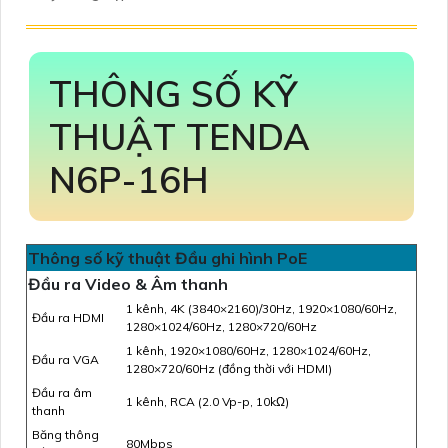
THÔNG SỐ KỸ
THUẬT TENDA
N6P-16H
Thông số kỹ thuật Đầu ghi hình PoE
Đầu ra Video & Âm thanh
1 kênh, 4K (3840×2160)/30Hz, 1920×1080/60Hz,
Đầu ra HDMI
1280×1024/60Hz, 1280×720/60Hz
1 kênh, 1920×1080/60Hz, 1280×1024/60Hz,
Đầu ra VGA
1280×720/60Hz (đồng thời với HDMI)
Đầu ra âm
1 kênh, RCA (2.0 Vp-p, 10kΩ)
thanh
Băng thông
80Mbps