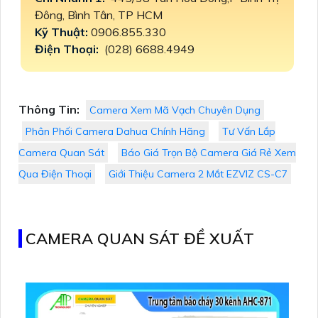
Đông, Bình Tân, TP HCM
Kỹ Thuật:
0906.855.330
Điện Thoại:
(028) 6688.4949
Thông Tin:
Camera Xem Mã Vạch Chuyên Dụng
Phân Phối Camera Dahua Chính Hãng
Tư Vấn Lắp
Camera Quan Sát
Báo Giá Trọn Bộ Camera Giá Rẻ Xem
Qua Điện Thoại
Giới Thiệu Camera 2 Mắt EZVIZ CS-C7
CAMERA QUAN SÁT ĐỀ XUẤT