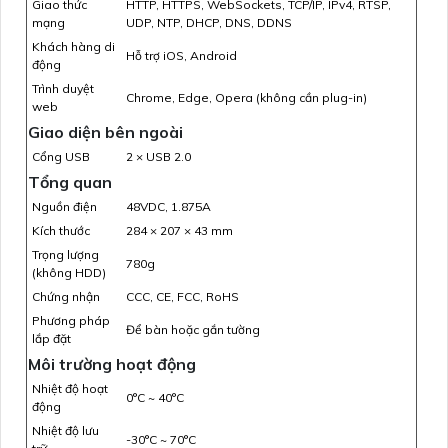
Giao thức
HTTP, HTTPS, WebSockets, TCP/IP, IPv4, RTSP,
mạng
UDP, NTP, DHCP, DNS, DDNS
Khách hàng di
Hỗ trợ iOS, Android
động
Trình duyệt
Chrome, Edge, Opera (không cần plug-in)
web
Giao diện bên ngoài
Cổng USB
2 × USB 2.0
Tổng quan
Nguồn điện
48VDC, 1.875A
Kích thước
284 × 207 × 43 mm
Trọng lượng
780g
(không HDD)
Chứng nhận
CCC, CE, FCC, RoHS
Phương pháp
Để bàn hoặc gắn tường
lắp đặt
Môi trường hoạt động
Nhiệt độ hoạt
0°C ~ 40°C
động
Nhiệt độ lưu
-30°C ~ 70°C