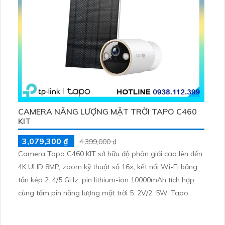
CAMERA NĂNG LƯỢNG MẶT TRỜI TAPO C460
KIT
3,079,300 ₫
4,399,000 ₫
Camera Tapo C460 KIT sở hữu độ phân giải cao lên đến
4K UHD 8MP, zoom kỹ thuật số 16×, kết nối Wi-Fi băng
tần kép 2. 4/5 GHz, pin lithium-ion 10000mAh tích hợp
cùng tấm pin năng lượng mặt trời 5. 2V/2. 5W. Tapo
C460 KIT cũng hỗ trợ quan sát ban đêm màu với cảm
biến Starlight, tầm nhìn lên đến 15 m