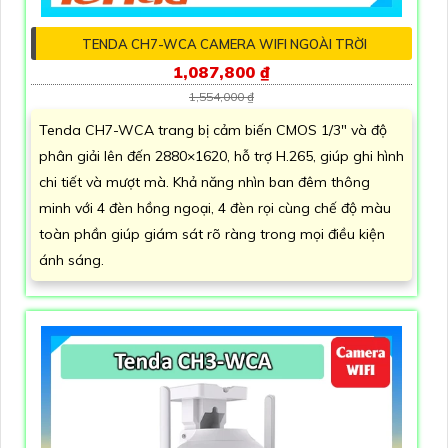
TENDA CH7-WCA CAMERA WIFI NGOÀI TRỜI
1,087,800 ₫
1,554,000 ₫
Tenda CH7-WCA trang bị cảm biến CMOS 1/3" và độ
phân giải lên đến 2880×1620, hỗ trợ H.265, giúp ghi hình
chi tiết và mượt mà. Khả năng nhìn ban đêm thông
minh với 4 đèn hồng ngoại, 4 đèn rọi cùng chế độ màu
toàn phần giúp giám sát rõ ràng trong mọi điều kiện
ánh sáng.