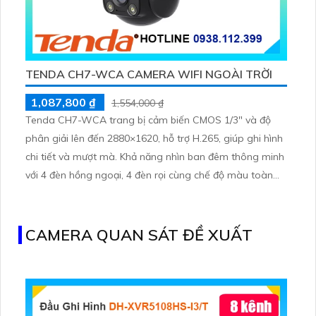
TENDA CH7-WCA CAMERA WIFI NGOÀI TRỜI
1,087,800 ₫
1,554,000 ₫
Tenda CH7-WCA trang bị cảm biến CMOS 1/3" và độ
phân giải lên đến 2880×1620, hỗ trợ H.265, giúp ghi hình
chi tiết và mượt mà. Khả năng nhìn ban đêm thông minh
với 4 đèn hồng ngoại, 4 đèn rọi cùng chế độ màu toàn
phần giúp giám sát rõ ràng trong mọi điều kiện ánh
sáng.
CAMERA QUAN SÁT ĐỀ XUẤT