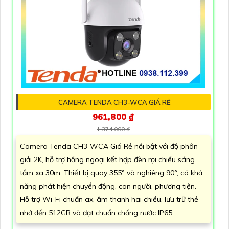
CAMERA TENDA CH3-WCA GIÁ RẺ
961,800 ₫
1,374,000 ₫
Camera Tenda CH3-WCA Giá Rẻ nổi bật với độ phân
giải 2K, hỗ trợ hồng ngoại kết hợp đèn rọi chiếu sáng
tầm xa 30m. Thiết bị quay 355° và nghiêng 90°, có khả
năng phát hiện chuyển động, con người, phương tiện.
Hỗ trợ Wi-Fi chuẩn ax, âm thanh hai chiều, lưu trữ thẻ
nhớ đến 512GB và đạt chuẩn chống nước IP65.