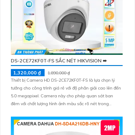
DS-2CE72KF0T-FS SẮC NÉT HIKVISION ➠
1,320,000 ₫
1,890,000 ₫
Thiết bị Camera HD DS-2CE72KF0T-FS là lựa chọn lý
tưởng cho công trình giá rẻ với độ phân giải cao lên đến
5.0 megapixel. Camera này cho phép quan sát ban
đêm với chất lượng hình ảnh màu sắc rõ nét trong
khoảng cách lên đến 40m, giúp hệ thống an ninh hoạt
động hiệu quả 24/7