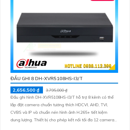
ĐẦU GHI 8 DH-XVR5108HS-I3/T
2,656,500 ₫
3,795,000 ₫
Đầu ghi hình DH-XVR5108HS-I3/T hỗ trợ 8 kênh có thể
lắp đặt camera chuẩn tương thích HDCVI, AHD, TVI,
CVBS và IP và chuẩn nén hình ảnh H.265+ tiết kiệm
dung lượng. Thiết bị cho phép kết nối tối đa 12 camera
IP 6MP, đi kèm các tính năng AI thông minh như nhận