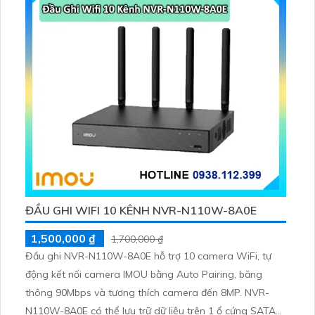
ĐẦU GHI WIFI 10 KÊNH NVR-N110W-8A0E
1,500,000 ₫
1,700,000 ₫
Đầu ghi NVR-N110W-8A0E hỗ trợ 10 camera WiFi, tự
động kết nối camera IMOU bằng Auto Pairing, băng
thông 90Mbps và tương thích camera đến 8MP. NVR-
N110W-8A0E có thể lưu trữ dữ liệu trên 1 ổ cứng SATA