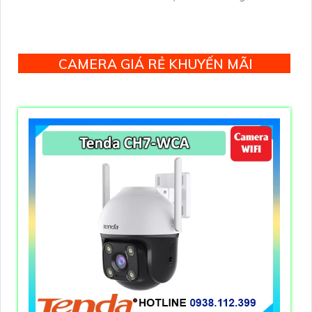
tối đa 16TB, 2 cổng USB và dùng phần mềm Imou Life
CAMERA GIÁ RẺ KHUYẾN MÃI