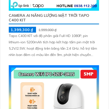
CAMERA AI NĂNG LƯỢNG MẶT TRỜI TAPO
C400 KIT
1,399,300 ₫
1,999,000 ₫
Tapo C400 KIT với độ phân giải Full HD 1080P, pin
lithium-ion 5200mAh tích hợp kết hợp tấm pin mặt trời
5,2V/2,5W, hoạt động trên băng tần 2,4 GHz, hỗ trợ tầm
nhìn ban đêm có màu lên đến 9m, phát hiện chuyển
động và con người bằng AI, đồng thời lưu trữ dữ liệu qua
thẻ microSD lên đến 512GB