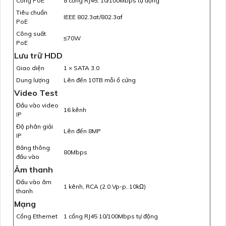
Cổng PoE
8 cổng RJ45, 10/100Mbps tự động
Tiêu chuẩn
IEEE 802.3at/802.3af
PoE
Công suất
≤70W
PoE
Lưu trữ HDD
Giao diện
1 × SATA 3.0
Dung lượng
Lên đến 10TB mỗi ổ cứng
Video Test
Đầu vào video
16 kênh
IP
Độ phân giải
Lên đến 8MP
IP
Băng thông
80Mbps
đầu vào
Âm thanh
Đầu vào âm
1 kênh, RCA (2.0 Vp-p, 10kΩ)
thanh
Mạng
Cổng Ethernet
1 cổng RJ45 10/100Mbps tự động