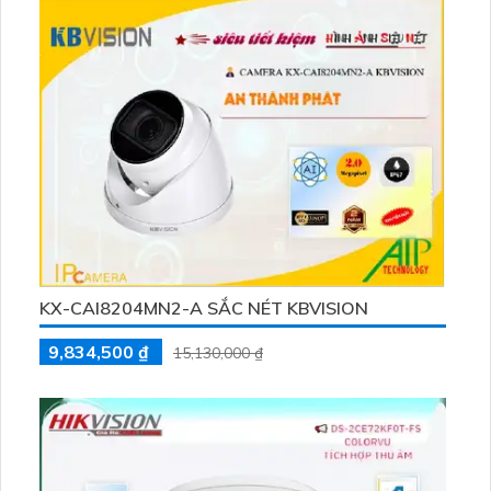
bảo vệ tài sản tính mạng con người và môi trường xung
quanh.
KX-CAI8204MN2-A SẮC NÉT KBVISION
9,834,500 ₫
15,130,000 ₫