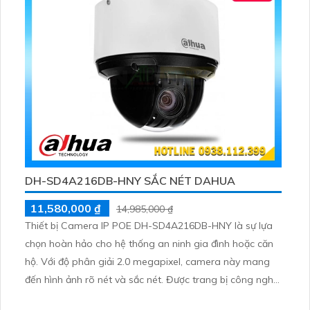
DH-SD4A216DB-HNY SẮC NÉT DAHUA
11,580,000 ₫
14,985,000 ₫
Thiết bị Camera IP POE DH-SD4A216DB-HNY là sự lựa
chọn hoàn hảo cho hệ thống an ninh gia đình hoặc căn
hộ. Với độ phân giải 2.0 megapixel, camera này mang
đến hình ảnh rõ nét và sắc nét. Được trang bị công nghệ
IP POE hiện đại, không giảm chất lượng hồng ngoại