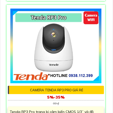
CAMERA TENDA RP3 PRO GIÁ RẺ
5%-35%
00 ₫
Tenda RP3 Pro trang bị cảm biến CMOS 1/3” và độ