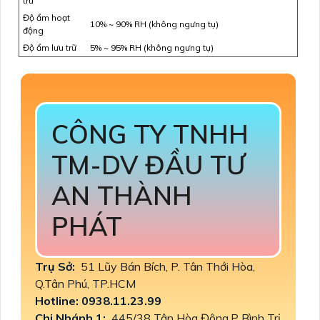
trữ
Độ ẩm hoạt
10% ~ 90% RH (không ngưng tụ)
động
Độ ẩm lưu trữ
5% ~ 95% RH (không ngưng tụ)
CÔNG TY TNHH
TM-DV ĐẦU TƯ
AN THÀNH
PHÁT
Trụ Sở:
51 Lũy Bán Bích, P. Tân Thới Hòa,
Q.Tân Phú, TP.HCM
Hotline: 0938.11.23.99
Chi Nhánh 1:
445/38 Tân Hòa Đông,P Bình Trị