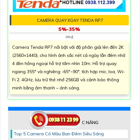
CAMERA QUAY XOAY TENDA RP7
5%-35%
00 ₫
Camera Tenda RP7 nổi bật với độ phân giải lên đến 2K
(2560×1440), cho hình ảnh sắc nét cả ngày lẫn đêm nhờ
4 đèn hồng ngoại hỗ trợ tầm nhìn 10m. Hỗ trợ quay
ngang 355° và nghiêng -65°~90°, tích hợp mic, loa, Wi-
Fi 2. 4GHz, lưu trữ thẻ nhớ 256GB và cảnh báo thông
minh bằng âm thanh – ánh sáng.
CAMERA THEO CHỨC NĂNG
Top 5 Camera Có Màu Ban Đêm Siêu Sáng