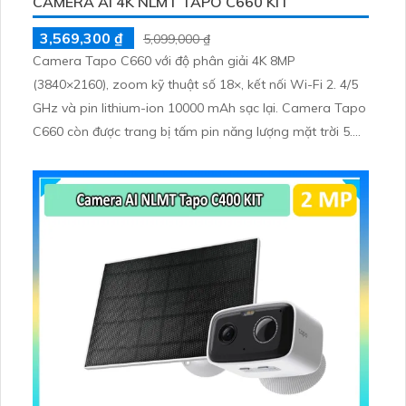
CAMERA AI 4K NLMT TAPO C660 KIT
3,569,300 ₫
5,099,000 ₫
Camera Tapo C660 với độ phân giải 4K 8MP
(3840×2160), zoom kỹ thuật số 18×, kết nối Wi-Fi 2. 4/5
GHz và pin lithium-ion 10000 mAh sạc lại. Camera Tapo
C660 còn được trang bị tấm pin năng lượng mặt trời 5.
2V 2. 5W, tích hợp AI phát hiện người, thú cưng, phương
tiện, lưu trữ thẻ microSD tối đa 512 GB