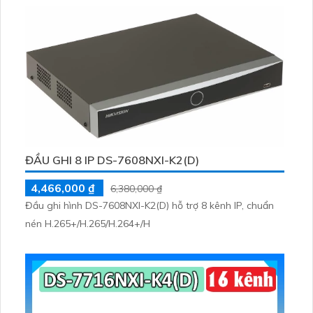
dạng khuôn mặt, phát hiện người và phương tiện, SMD
Plus, AcuPick.
ĐẦU GHI 8 IP DS-7608NXI-K2(D)
4,466,000 ₫
6,380,000 ₫
Đầu ghi hình DS-7608NXI-K2(D) hỗ trợ 8 kênh IP, chuẩn
nén H.265+/H.265/H.264+/H