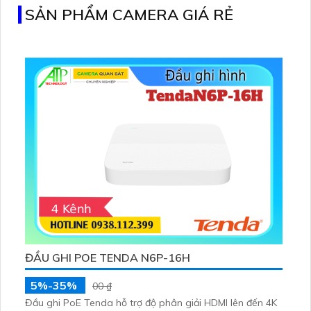
SẢN PHẨM CAMERA GIÁ RẺ
ĐẦU GHI POE TENDA N6P-16H
5%-35%
00 ₫
Đầu ghi PoE Tenda hỗ trợ độ phân giải HDMI lên đến 4K