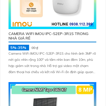
CAMERA WIFI IMOU IPC-S2EP-3R1S TRONG
NHÀ GIÁ RẺ
5%-35%
00 ₫
Camera WiFi IMOU IPC-S2EP-3R1S cho hình ảnh 3MP rõ
nét góc nhìn rộng 100° và tầm nhìn ban đêm 10m, phù
hợp giám sát trong nhà. Hỗ trợ gọi video một chạm
đàm thoại hai chiều và kết nối Wi-Fi ổn định giúp quan
sát từ xa. Lưu trữ linh hoạt qua thẻ microSD tối đa
256GB hoặc lưu đám mây dễ lắp đặt cho gia đình và văn
phòng nhỏ.