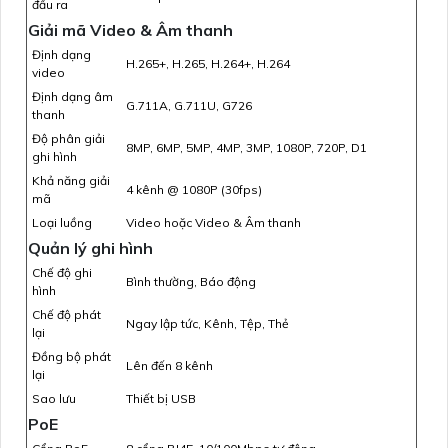
đầu ra
Giải mã Video & Âm thanh
Định dạng
H.265+, H.265, H.264+, H.264
video
Định dạng âm
G.711A, G.711U, G726
thanh
Độ phân giải
8MP, 6MP, 5MP, 4MP, 3MP, 1080P, 720P, D1
ghi hình
Khả năng giải
4 kênh @ 1080P (30fps)
mã
Loại luồng
Video hoặc Video & Âm thanh
Quản lý ghi hình
Chế độ ghi
Bình thường, Báo động
hình
Chế độ phát
Ngay lập tức, Kênh, Tệp, Thẻ
lại
Đồng bộ phát
Lên đến 8 kênh
lại
Sao lưu
Thiết bị USB
PoE