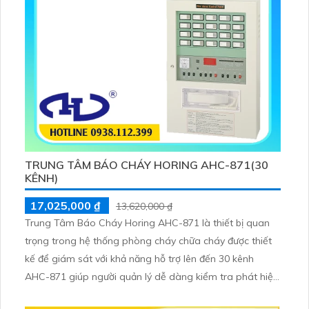
TRUNG TÂM BÁO CHÁY HORING AHC-871(30
KÊNH)
17,025,000 ₫
13,620,000 ₫
Trung Tâm Báo Cháy Horing AHC-871 là thiết bị quan
trọng trong hệ thống phòng cháy chữa cháy được thiết
kế để giám sát với khả năng hỗ trợ lên đến 30 kênh
AHC-871 giúp người quản lý dễ dàng kiểm tra phát hiện
và xử lý các tình huống khẩn cấp liên quan đến cháy nổ