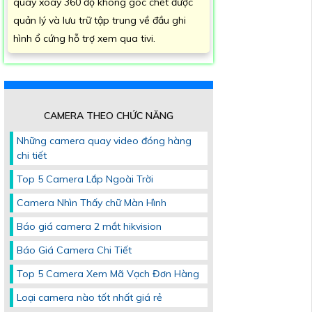
quay xoay 360 độ không góc chết được
quản lý và lưu trữ tập trung về đầu ghi
hình ổ cứng hỗ trợ xem qua tivi.
CAMERA THEO CHỨC NĂNG
Những camera quay video đóng hàng
chi tiết
Top 5 Camera Lắp Ngoài Trời
Camera Nhìn Thấy chữ Màn Hình
Báo giá camera 2 mắt hikvision
Báo Giá Camera Chi Tiết
Top 5 Camera Xem Mã Vạch Đơn Hàng
Loại camera nào tốt nhất giá rẻ