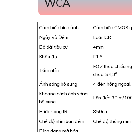
WCA
Cảm biến hình ảnh
Cảm biến CMOS qué
Ngày và Đêm
Loại ICR
Độ dài tiêu cự
4mm
Khẩu độ
F1.6
FOV theo chiều ng
Tầm nhìn
chéo: 94,9°
Ánh sáng bổ sung
4 đèn hồng ngoại, 
Khoảng cách ánh sáng
Lên đến 30 m/100 
bổ sung
Bước sóng IR
850nm
Chế độ nhìn ban đêm
Chế độ thông minh
Định dạng mã hóa