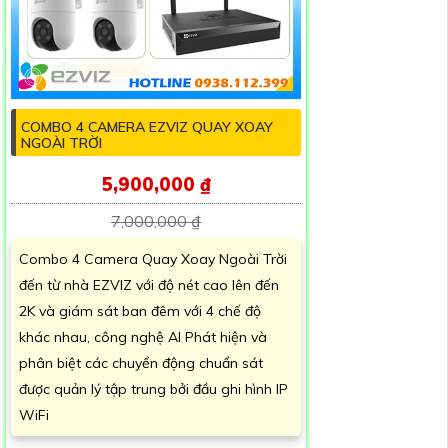
COMBO 4 CAMERA EZVIZ QUAY XOAY
NGOÀI TRỜI
5,900,000 ₫
7,000,000 ₫
Combo 4 Camera Quay Xoay Ngoài Trời
đến từ nhà EZVIZ với độ nét cao lên đến
2K và giám sát ban đêm với 4 chế độ
khác nhau, công nghệ AI Phát hiện và
phân biệt các chuyển động chuẩn sát
được quản lý tập trung bởi đầu ghi hình IP
WiFi