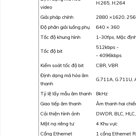
H.265, H.264
video
Giải pháp chính
2880 ×1620, 256
Độ phân giải luồng phụ
640 × 360
Tốc độ khung hình
1-30fps, Mặc địn
512kbps -
Tốc độ bit
- 4096kbps
Kiểm soát tốc độ bit
CBR, VBR
Định dạng mã hóa âm
G.711A, G.711U,
thanh
Tỷ lệ lấy mẫu âm thanh
8kHz
Giao tiếp âm thanh
Âm thanh hai chiề
Cải thiện hình ảnh
DWDR, BLC, HLC
Mặt nạ riêng tư
4 Khu vực
Cổng Ethernet
1 cổng Ethernet 