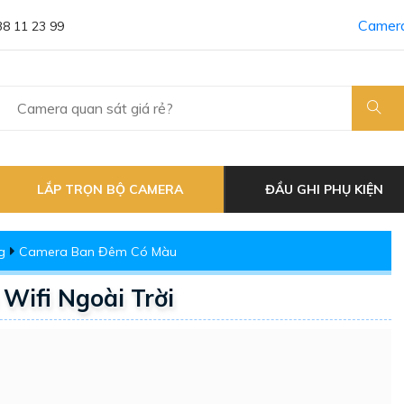
Camera
38 11 23 99
LẮP TRỌN BỘ CAMERA
ĐẦU GHI PHỤ KIỆN
g
Camera Ban Đêm Có Màu
ifi Ngoài Trời