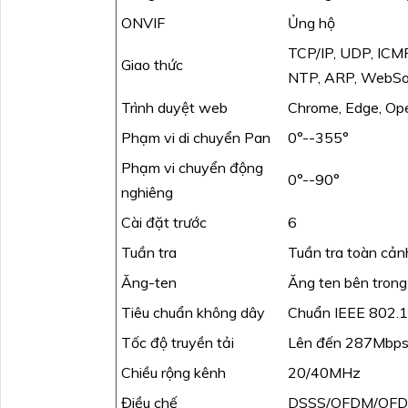
ONVIF
Ủng hộ
TCP/IP, UDP, ICM
Giao thức
NTP, ARP, WebSo
Trình duyệt web
Chrome, Edge, Op
Phạm vi di chuyển Pan
0°--355°
Phạm vi chuyển động
0°--90°
nghiêng
Cài đặt trước
6
Tuần tra
Tuần tra toàn cảnh
Ăng-ten
Ăng ten bên trong
Tiêu chuẩn không dây
Chuẩn IEEE 802.1
Tốc độ truyền tải
Lên đến 287Mbp
Chiều rộng kênh
20/40MHz
Điều chế
DSSS/OFDM/OF