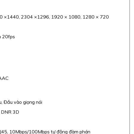
0 ×1440, 2304 ×1296, 1920 × 1080, 1280 × 720
h 20fps
 AAC
u, Đầu vào giọng nói
, DNR 3D
RJ45, 10Mbps/100Mbps tự động đàm phán