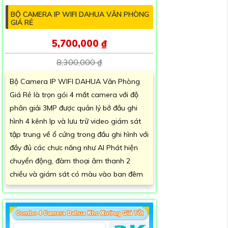
BỘ CAMERA IP WIFI DAHUA VĂN PHÒNG
GIÁ RẺ
5,700,000 ₫
8,300,000 ₫
Bộ Camera IP WIFI DAHUA Văn Phòng
Giá Rẻ là trọn gói 4 mắt camera với độ
phân giải 3MP được quản lý bở đầu ghi
hình 4 kênh Ip và lưu trữ video giám sát
tập trung về ổ cứng trong đầu ghi hình với
đầy đủ các chưc năng như AI Phát hiện
chuyển động, đàm thoại âm thanh 2
chiều và giám sát có màu vào ban đêm