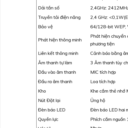
Dải tần số
2,4GHz: 2412M
Truyền tải điện năng
2,4 GHz: <0,1W(E
Bảo vệ
64/128-bit WE
Phát hiện chuyển đ
Phát hiện thông minh
phương tiện
Liên kết thông minh
Cảnh báo bằng âm 
Âm thanh tự làm
3 Âm thanh tùy ch
Đầu vào âm thanh
MIC tích hợp
Đầu ra âm thanh
Loa tích hợp
Kho
Khe cắm thẻ nhớ M
Nút Đặt lại
Ủng hộ
Đèn báo LED
Đèn báo LED hai 
Quyền lực
Phích cắm nguồn
Nhựa