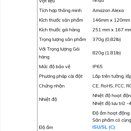
Vật liệu
Tích hợp thông minh
Amazon Alexa
Kích thước sản phẩm
146mm x 120mm x 
Kích thước gói hàng
251 mm x 167 mm 
Trọng lượng sản phẩm
370g (0,82lb)
Với Trọng lượng Gói
820g (1,81lb)
hàng
Mức độ bảo vệ
IP65
Phương pháp cài đặt
Lắp trên tường, lắp
Chứng nhận
CE, RoHS, FCC, 
Nhiệt độ hoạt độn
Nhiệt độ
Nhiệt độ lưu trữ:
Độ ẩm hoạt động:
Sản phẩm có cùn
ISU/SL (C)
Độ ẩm