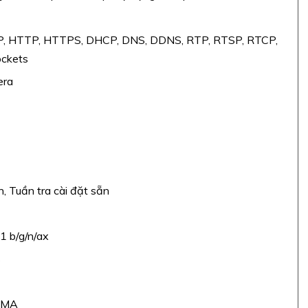
P, HTTP, HTTPS, DHCP, DNS, DDNS, RTP, RTSP, RTCP,
ckets
era
, Tuần tra cài đặt sẵn
1 b/g/n/ax
s
DMA