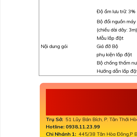
Độ ẩm lưu trữ: 3%
Bộ đổi nguồn máy
(chiều dài dây: 3m
Mẫu lắp đặt
Giá đỡ Bộ
Nội dung gói
phụ kiện lắp đặt
Bộ chống thấm n
Hướng dẫn lắp đặ
CÔNG TY TNHH 
THÀNH PHÁT
Trụ Sở:
51 Lũy Bán Bích, P. Tân Thới H
Hotline: 0938.11.23.99
Chi Nhánh 1:
445/38 Tân Hòa Đông,P Bì