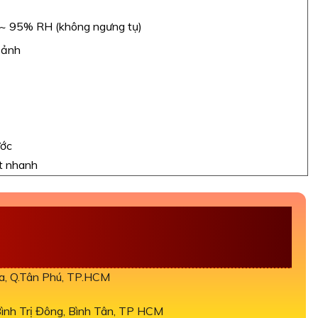
 ~ 95% RH (không ngưng tụ)
 ảnh
)
ước
t nhanh
TM-DV ĐẦU TƯ AN
òa, Q.Tân Phú, TP.HCM
nh Trị Đông, Bình Tân, TP HCM