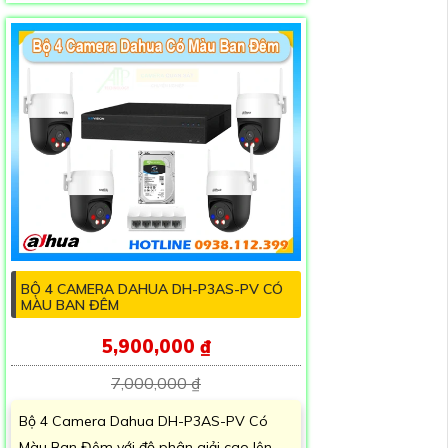
BỘ 4 CAMERA DAHUA DH-P3AS-PV CÓ
MÀU BAN ĐÊM
5,900,000 ₫
7,000,000 ₫
Bộ 4 Camera Dahua DH-P3AS-PV Có
Màu Ban Đêm với độ phân giải cao lên