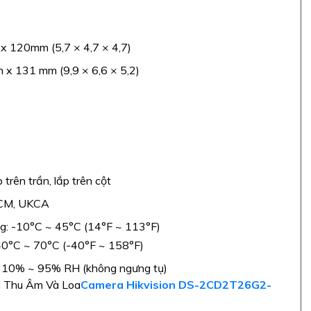
120mm (5,7 × 4,7 × 4,7)
x 131 mm (9,9 × 6,6 × 5,2)
 trên trần, lắp trên cột
RCM, UKCA
g: -10°C ~ 45°C (14°F ~ 113°F)
 -40°C ~ 70°C (-40°F ~ 158°F)
 10% ~ 95% RH (không ngưng tụ)
g Thu Âm Và Loa
Camera Hikvision DS-2CD2T26G2-