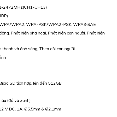
Hz-2472MHz(CH1-CH13)
IRP)
P, WPA/WPA2, WPA-PSK/WPA2-PSK, WPA3‐SAE
ộng, Phát hiện phá hoại, Phát hiện con người, Phát hiện
thanh và ánh sáng, Theo dõi con người
ỉnh
icro SD tích hợp, lên đến 512GB
màu (đỏ và xanh)
 12 V DC, 1A, Ø5.5mm & Ø2.1mm