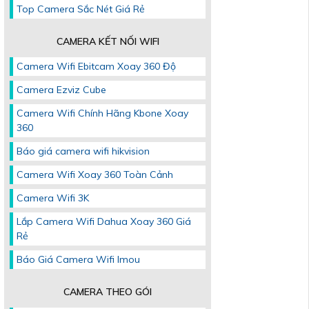
Top Camera Sắc Nét Giá Rẻ
CAMERA KẾT NỐI WIFI
Camera Wifi Ebitcam Xoay 360 Độ
Camera Ezviz Cube
Camera Wifi Chính Hãng Kbone Xoay
360
Báo giá camera wifi hikvision
Camera Wifi Xoay 360 Toàn Cảnh
Camera Wifi 3K
Lắp Camera Wifi Dahua Xoay 360 Giá
Rẻ
Báo Giá Camera Wifi Imou
CAMERA THEO GÓI