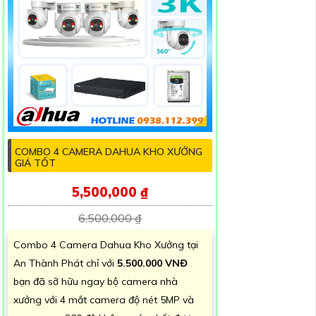
COMBO 4 CAMERA DAHUA KHO XƯỞNG
GIÁ TỐT
5,500,000 ₫
6,500,000 ₫
Combo 4 Camera Dahua Kho Xưởng tại
An Thành Phát chỉ với
5.500.000 VNĐ
bạn đã sỡ hữu ngay bộ camera nhà
xưởng với 4 mắt camera độ nét 5MP và