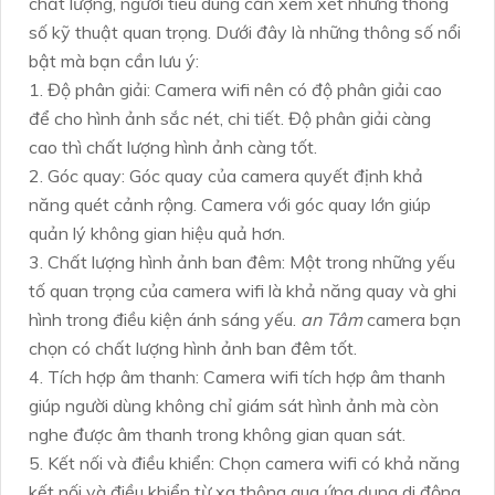
chất lượng, người tiêu dùng cần xem xét những thông
số kỹ thuật quan trọng. Dưới đây là những thông số nổi
bật mà bạn cần lưu ý:
1. Độ phân giải: Camera wifi nên có độ phân giải cao
để cho hình ảnh sắc nét, chi tiết. Độ phân giải càng
cao thì chất lượng hình ảnh càng tốt.
2. Góc quay: Góc quay của camera quyết định khả
năng quét cảnh rộng. Camera với góc quay lớn giúp
quản lý không gian hiệu quả hơn.
3. Chất lượng hình ảnh ban đêm: Một trong những yếu
tố quan trọng của camera wifi là khả năng quay và ghi
hình trong điều kiện ánh sáng yếu.
an Tâm
camera bạn
chọn có chất lượng hình ảnh ban đêm tốt.
4. Tích hợp âm thanh: Camera wifi tích hợp âm thanh
giúp người dùng không chỉ giám sát hình ảnh mà còn
nghe được âm thanh trong không gian quan sát.
5. Kết nối và điều khiển: Chọn camera wifi có khả năng
kết nối và điều khiển từ xa thông qua ứng dụng di động