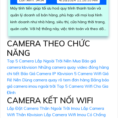
Lần xem: 9454
4/18/2024 11:18:55 AM
Máy tính tiền giúp tối ưu hoá quy trình thanh toán và
quản lý doanh số bán hàng, phù hợp với mọi loại hình
kinh doanh như nhà hàng, siêu thị, cửa hàng thời trang,
quán cafe. Với hệ thống này, việc tính toán và theo dõi
doanh thu trở nên đơn giản hơn
CAMERA THEO CHỨC
NĂNG
Top 5 Camera Lắp Ngoài Trời Nên Mua
Báo giá
camera kbvision
Những camera quay video đóng hàng
chi tiết
Báo Giá Camera IP Kbvision
5 Camera Wifi Giá
Rẻ Nên Dùng
camera quay rõ tem đơn hàng
Bảng báo
giá camera imou ngoài trời
Top 5 Camera Wifi Cho Gia
Đình
CAMERA KẾT NỐI WIFI
Lắp Đặt Camera Thân Ngoài Trời Imou
Lắp Camera
Wifi Thân Kbvision
Lắp Camera Wifi Imou Có Chống