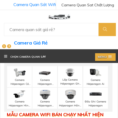
Camera Quan Sát Wifi
Camera Quan Sat Chất Lượng
Camera Giá Rẻ
1
3
MENU
CHỌN CAMERA QUAN SÁT
Lắp Camera
Camera
Camera
Camera
Hdparagon Ghi
Hdparagon Có
Hdparagon
Hdparagon Ai
Âm
Màu Ban Đêm
Starlight
Camera
Camera
Camera
Đầu Ghi Camera
Hdparagon Hình
Hdparagon
Hdparagon Hồng
Hdparagon
Ảnh 4K
Starlight
Ngoại
MẪU CAMERA WIFI BÁN CHẠY NHẤT HIỆN