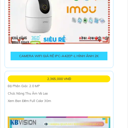
CAMERA WIFI GIÁ RẺ IPC-A42EP-L HÌNH ẢNH 2K
2,365,000 VNĐ
Độ Phân Giải: 2.0 MP
Chức Năng:Thu Âm Và Loa
Xem Ban Đêm:Full Color 30m