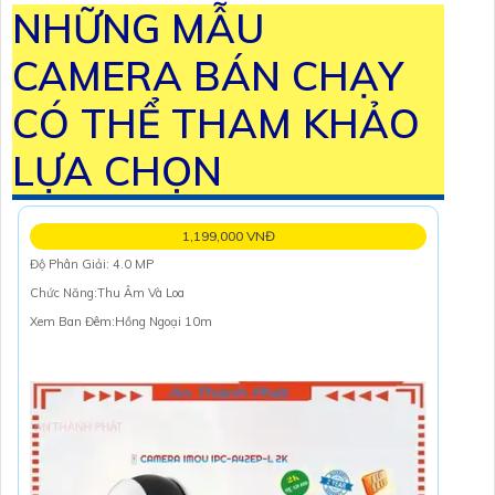
NHỮNG MẪU
CAMERA BÁN CHẠY
CÓ THỂ THAM KHẢO
LỰA CHỌN
1,199,000 VNĐ
Độ Phân Giải: 4.0 MP
Chức Năng:Thu Âm Và Loa
Xem Ban Đêm:Hồng Ngoại 10m