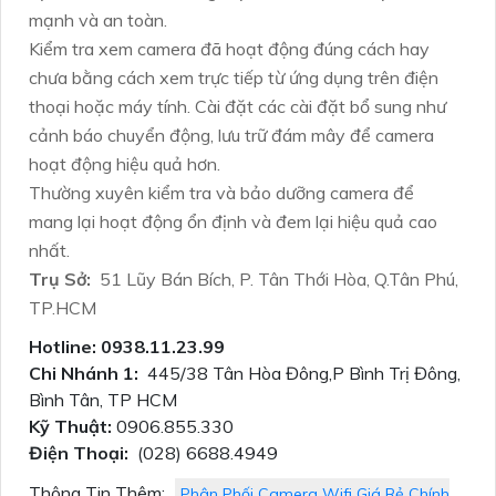
mạnh và an toàn.
Kiểm tra xem camera đã hoạt động đúng cách hay
chưa bằng cách xem trực tiếp từ ứng dụng trên điện
thoại hoặc máy tính. Cài đặt các cài đặt bổ sung như
cảnh báo chuyển động, lưu trữ đám mây để camera
hoạt động hiệu quả hơn.
Thường xuyên kiểm tra và bảo dưỡng camera để
mang lại hoạt động ổn định và đem lại hiệu quả cao
nhất.
Trụ Sở:
51 Lũy Bán Bích, P. Tân Thới Hòa, Q.Tân Phú,
TP.HCM
Hotline: 0938.11.23.99
Chi Nhánh 1:
445/38 Tân Hòa Đông,P Bình Trị Đông,
Bình Tân, TP HCM
Kỹ Thuật:
0906.855.330
Điện Thoại:
(028) 6688.4949
Thông Tin Thêm:
Phân Phối Camera Wifi Giá Rẻ Chính