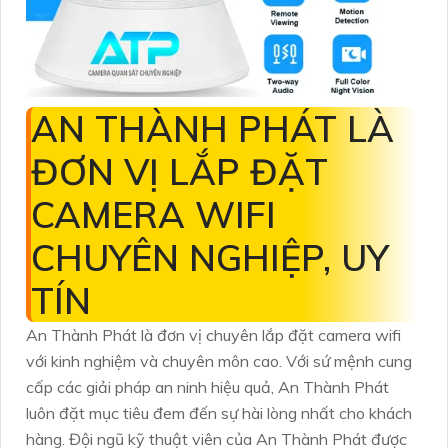
AN THÀNH PHÁT LÀ
ĐƠN VỊ LẮP ĐẶT
CAMERA WIFI
CHUYÊN NGHIỆP, UY
TÍN
An Thành Phát là đơn vị chuyên lắp đặt camera wifi
với kinh nghiệm và chuyên môn cao. Với sứ mệnh cung
cấp các giải pháp an ninh hiệu quả, An Thành Phát
luôn đặt mục tiêu đem đến sự hài lòng nhất cho khách
hàng. Đội ngũ kỹ thuật viên của An Thành Phát được