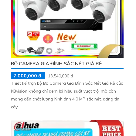
BỘ CAMERA GIA ĐÌNH SẮC NÉT GIÁ RẺ
7,000,000 ₫
13,540,000 ₫
Thiết kế trọn bộ Bộ Camera Gia Đình Sắc Nét Giá Rẻ của
KBvision không chỉ đem lại hiệu suất vượt trội mà còn
mang đến chất lượng hình ảnh 4.0 MP sắc nét, đáng tin
cậy