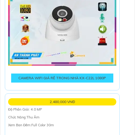
CAMERA WIFI GIÁ RẺ TRONG NHÀ KX-C22L 1080P
2,480,000 VNĐ
Độ Phân Giải: 4.0 MP
Chức Năng:Thu Âm
Xem Ban Đêm:Full Color 30m