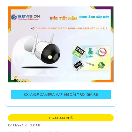
KX-A41F CAMERA WIFI NGOÀI TRỜI GIÁ RẺ
1,600,000 VNĐ
Độ Phân Giải: 3.0 MP