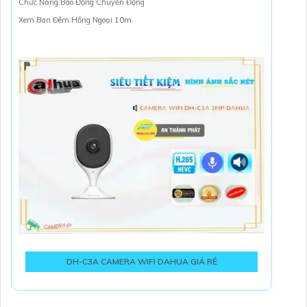
Chức Năng:Báo Động Chuyển Động
Xem Ban Đêm:Hồng Ngoại 10m
DH-C3A CAMERA WIFI DAHUA GIÁ RẺ