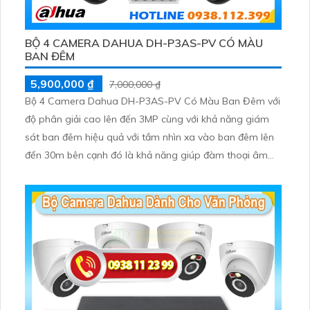
BỘ 4 CAMERA DAHUA DH-P3AS-PV CÓ MÀU
BAN ĐÊM
5,900,000 ₫
7,000,000 ₫
Bộ 4 Camera Dahua DH-P3AS-PV Có Màu Ban Đêm với
độ phân giải cao lên đến 3MP cùng với khả năng giám
sát ban đêm hiệu quả với tầm nhìn xa vào ban đêm lên
đến 30m bên cạnh đó là khả năng giúp đàm thoại âm
thanh 2 chiều và báo động răng de chủ động khi phát
hiện xâm nhập