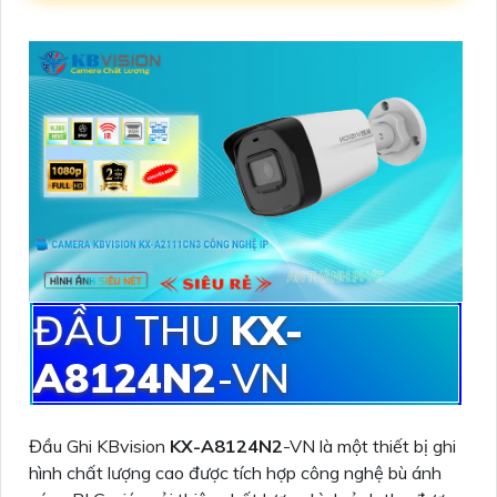
ĐẦU THU
KX-
A8124N2
-VN
Đầu Ghi KBvision
KX-A8124N2
-VN là một thiết bị ghi
hình chất lượng cao được tích hợp công nghệ bù ánh