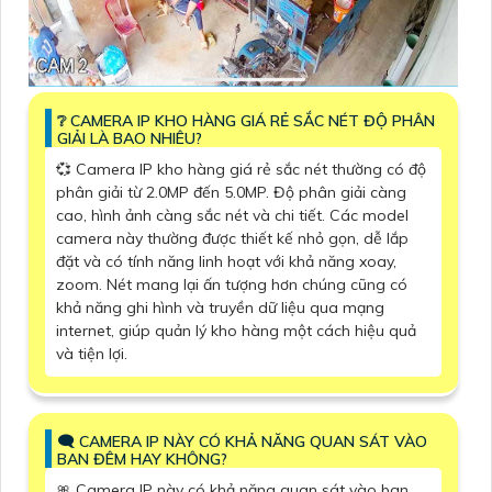
❔ CAMERA IP KHO HÀNG GIÁ RẺ SẮC NÉT ĐỘ PHÂN
GIẢI LÀ BAO NHIÊU?
💞 Camera IP kho hàng giá rẻ sắc nét thường có độ
phân giải từ 2.0MP đến 5.0MP. Độ phân giải càng
cao, hình ảnh càng sắc nét và chi tiết. Các model
camera này thường được thiết kế nhỏ gọn, dễ lắp
đặt và có tính năng linh hoạt với khả năng xoay,
zoom. Nét mang lại ấn tượng hơn chúng cũng có
khả năng ghi hình và truyền dữ liệu qua mạng
internet, giúp quản lý kho hàng một cách hiệu quả
và tiện lợi.
🗨️ CAMERA IP NÀY CÓ KHẢ NĂNG QUAN SÁT VÀO
BAN ĐÊM HAY KHÔNG?
🎀 Camera IP này có khả năng quan sát vào ban