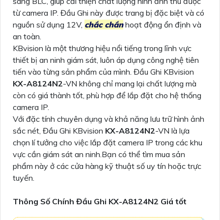
sáng BLC, giúp cải thiện chất lượng hình ảnh thu được
từ camera IP. Đầu Ghi này được trang bị đặc biệt và có
nguồn sử dụng 12V,
chắc chắn
hoạt động ổn định và
an toàn.
KBvision là một thương hiệu nổi tiếng trong lĩnh vực
thiết bị an ninh giám sát, luôn áp dụng công nghệ tiên
tiến vào từng sản phẩm của mình. Đầu Ghi KBvision
KX-A8124N2
-VN không chỉ mang lại chất lượng mà
còn có giá thành tốt, phù hợp để lắp đặt cho hệ thống
camera IP.
Với đặc tính chuyên dụng và khả năng lưu trữ hình ảnh
sắc nét, Đầu Ghi KBvision
KX-A8124N2
-VN là lựa
chọn lí tưởng cho việc lắp đặt camera IP trong các khu
vực cần giám sát an ninh.Bạn có thể tìm mua sản
phẩm này ở các cửa hàng kỹ thuật số uy tín hoặc trực
tuyến.
Thông Số Chính Đầu Ghi KX-A8124N2 Giá tốt