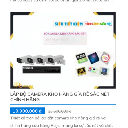
xuất từ chất liệu chất lượng, sản phẩm dễ dàng cài đặt
và sử dụng, cho phép người dùng xem hình trực tiếp trên
điện thoại di động
LẮP BỘ CAMERA KHO HÀNG GÍA RẺ SẮC NÉT
CHÍNH HÃNG
10,900,000 ₫
13,600,000 ₫
Thiết kế trọn bộ lắp đặt camera kho hàng giá rẻ và
chính hãng của hãng Ruijie mang lại sự sắc nét và chất