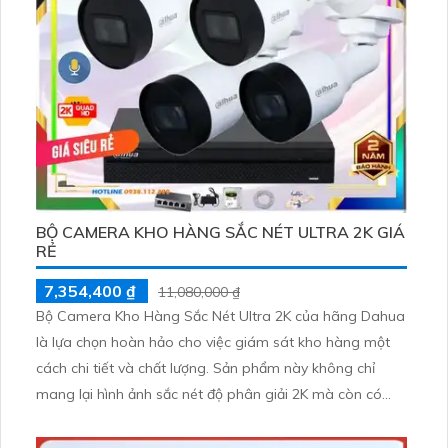
BỘ CAMERA KHO HÀNG SẮC NÉT ULTRA 2K GIÁ
RẺ
7,354,400 ₫
11,080,000 ₫
Bộ Camera Kho Hàng Sắc Nét Ultra 2K của hãng Dahua
là lựa chọn hoàn hảo cho việc giám sát kho hàng một
cách chi tiết và chất lượng. Sản phẩm này không chỉ
mang lại hình ảnh sắc nét độ phân giải 2K mà còn có
khả năng thu âm tốt. Đặc điểm nổi bật của bộ camera
này là thiết kế mỹ thuật, tích hợp nhiều công nghệ hiện