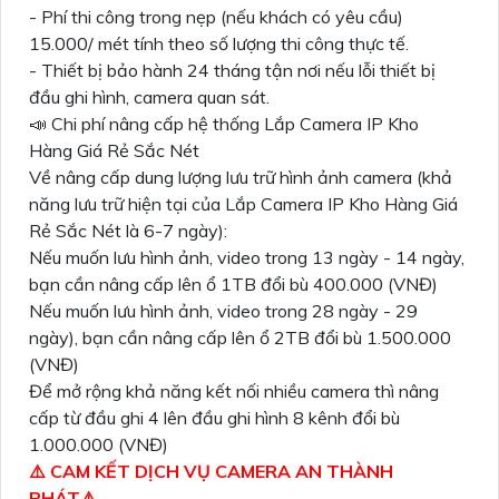
- Phí thi công trong nẹp (nếu khách có yêu cầu)
15.000/ mét tính theo số lượng thi công thực tế.
- Thiết bị bảo hành 24 tháng tận nơi nếu lỗi thiết bị
đầu ghi hình, camera quan sát.
📣 Chi phí nâng cấp hệ thống Lắp Camera IP Kho
Hàng Giá Rẻ Sắc Nét
Về nâng cấp dung lượng lưu trữ hình ảnh camera (khả
năng lưu trữ hiện tại của Lắp Camera IP Kho Hàng Giá
Rẻ Sắc Nét là 6-7 ngày):
Nếu muốn lưu hình ảnh, video trong 13 ngày - 14 ngày,
bạn cần nâng cấp lên ổ 1TB đổi bù 400.000 (VNĐ)
Nếu muốn lưu hình ảnh, video trong 28 ngày - 29
ngày), bạn cần nâng cấp lên ổ 2TB đổi bù 1.500.000
(VNĐ)
Để mở rộng khả năng kết nối nhiều camera thì nâng
cấp từ đầu ghi 4 lên đầu ghi hình 8 kênh đổi bù
1.000.000 (VNĐ)
⚠️ CAM KẾT DỊCH VỤ CAMERA AN THÀNH
PHÁT⚠️