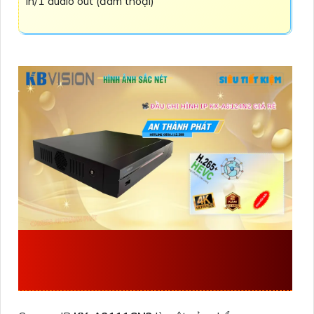
in/1 audio out (đàm thoại)
CAMERA
KX-
A2111CN3
IP POE