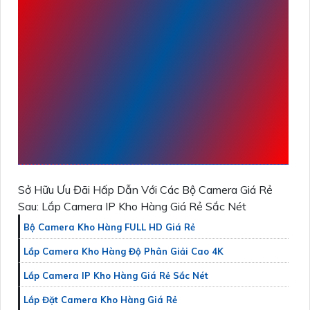
TÌM HIỂU VỀ
LẮP
CAMERA IP KHO
HÀNG GIÁ RẺ SẮC
NÉT
CHẤT LƯỢNG
GIÁ RẺ CHẤT LƯỢNG
CAO
Sở Hữu Ưu Đãi Hấp Dẫn Với Các Bộ Camera Giá Rẻ
Sau: Lắp Camera IP Kho Hàng Giá Rẻ Sắc Nét
Bộ Camera Kho Hàng FULL HD Giá Rẻ
Lắp Camera Kho Hàng Độ Phân Giải Cao 4K
Lắp Camera IP Kho Hàng Giá Rẻ Sắc Nét
Lắp Đặt Camera Kho Hàng Giá Rẻ