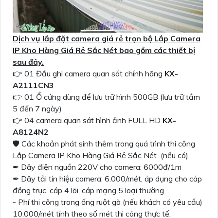
Dịch vụ lắp đặt camera giá rẻ trọn bộ Lắp Camera
IP Kho Hàng Giá Rẻ Sắc Nét bao gồm các thiết bị
sau đây.
👉 01 Đầu ghi camera quan sát chính hãng
KX-
A2111CN3
👉 01 Ổ cứng dùng để lưu trữ hình 500GB (lưu trữ tầm
5 đến 7 ngày)
👉 04 camera quan sát hình ảnh FULL HD
KX-
A8124N2
🛡 Các khoản phát sinh thêm trong quá trình thi công
Lắp Camera IP Kho Hàng Giá Rẻ Sắc Nét (nếu có)
✒ Dây điện nguồn 220V cho camera: 6000đ/1m
✒ Dây tải tín hiệu camera: 6.000/mét, áp dụng cho cáp
đồng trục, cáp 4 lõi, cáp mạng 5 loại thường
- Phí thi công trong ống ruột gà (nếu khách có yêu cầu)
10.000/mét tính theo số mét thi công thực tế.