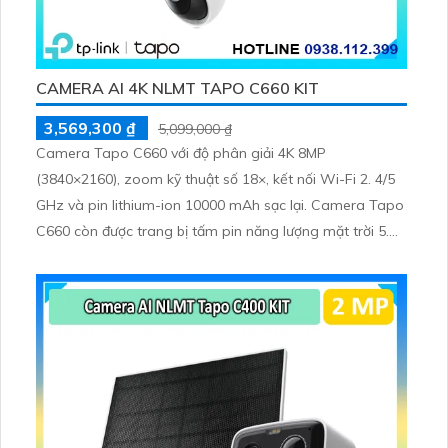
CAMERA AI 4K NLMT TAPO C660 KIT
3,569,300 ₫
5,099,000 ₫
Camera Tapo C660 với độ phân giải 4K 8MP
(3840×2160), zoom kỹ thuật số 18×, kết nối Wi-Fi 2. 4/5
GHz và pin lithium-ion 10000 mAh sạc lại. Camera Tapo
C660 còn được trang bị tấm pin năng lượng mặt trời 5.
2V 2. 5W, tích hợp AI phát hiện người, thú cưng, phương
tiện, lưu trữ thẻ microSD tối đa 512 GB