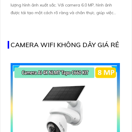
lượng hình ảnh xuất sắc. Với camera 6.0 MP, hình ảnh
được tái tạo một cách rõ ràng và chân thực, giúp việc
giám sát kho hàng trở nên hiệu quả hơn. Hệ thống giám
sát từ xa giúp người dùng dễ dàng kiểm soát và quản lý
kho hàng mọi lúc mọi nơi
CAMERA WIFI KHÔNG DÂY GIÁ RẺ