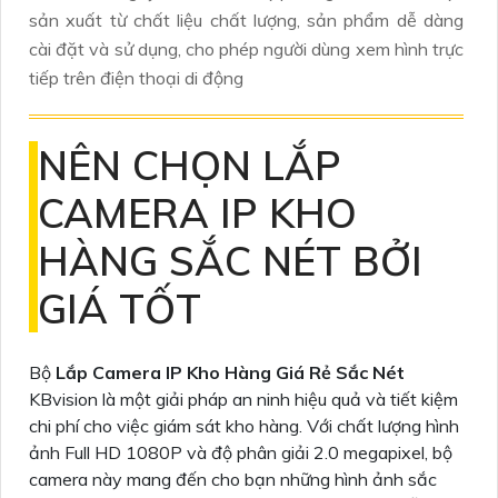
sản xuất từ chất liệu chất lượng, sản phẩm dễ dàng
cài đặt và sử dụng, cho phép người dùng xem hình trực
tiếp trên điện thoại di động
NÊN CHỌN LẮP
CAMERA IP KHO
HÀNG SẮC NÉT BỞI
GIÁ TỐT
Bộ
Lắp Camera IP Kho Hàng Giá Rẻ Sắc Nét
KBvision là một giải pháp an ninh hiệu quả và tiết kiệm
chi phí cho việc giám sát kho hàng. Với chất lượng hình
ảnh Full HD 1080P và độ phân giải 2.0 megapixel, bộ
camera này mang đến cho bạn những hình ảnh sắc