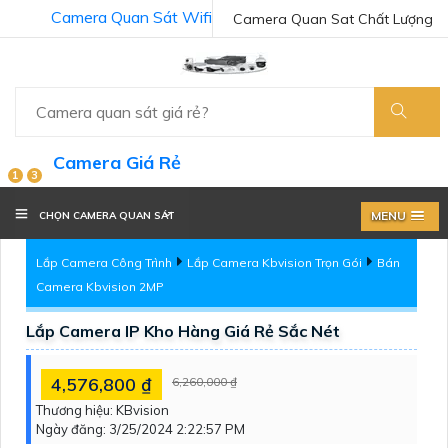
Camera Quan Sát Wifi
Camera Quan Sat Chất Lượng
Camera Giá Rẻ
1
3
MENU
CHỌN CAMERA QUAN SÁT
Lắp Camera Công Trình
Lắp Camera Kbvision Trọn Gói
Bán
Camera Kbvision 2MP
Lắp Camera IP Kho Hàng Giá Rẻ Sắc Nét
4,576,800 ₫
6,260,000 ₫
Thương hiệu:
KBvision
Ngày đăng:
3/25/2024 2:22:57 PM