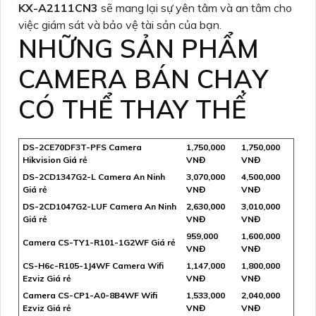
KX-A2111CN3
sẽ mang lại sự yên tâm và an tâm cho
việc giám sát và bảo vệ tài sản của bạn.
NHỮNG SẢN PHẨM
CAMERA BÁN CHẠY
CÓ THỂ THAY THẾ
DS-2CE70DF3T-PFS Camera
1,750,000
1,750,000
Hikvision Giá rẻ
VNĐ
VNĐ
DS-2CD1347G2-L Camera An Ninh
3,070,000
4,500,000
Giá rẻ
VNĐ
VNĐ
DS-2CD1047G2-LUF Camera An Ninh
2,630,000
3,010,000
Giá rẻ
VNĐ
VNĐ
959,000
1,600,000
Camera CS-TY1-R101-1G2WF Giá rẻ
VNĐ
VNĐ
CS-H6c-R105-1J4WF Camera Wifi
1,147,000
1,800,000
Ezviz Giá rẻ
VNĐ
VNĐ
Camera CS-CP1-A0-8B4WF Wifi
1,533,000
2,040,000
Ezviz Giá rẻ
VNĐ
VNĐ