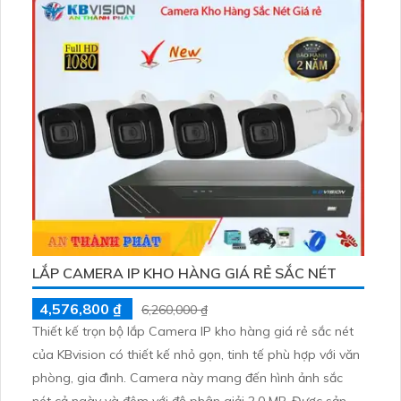
đại
LẮP CAMERA IP KHO HÀNG GIÁ RẺ SẮC NÉT
4,576,800 ₫
6,260,000 ₫
Thiết kế trọn bộ lắp Camera IP kho hàng giá rẻ sắc nét
của KBvision có thiết kế nhỏ gọn, tinh tế phù hợp với văn
phòng, gia đình. Camera này mang đến hình ảnh sắc
nét cả ngày và đêm với độ phân giải 2.0 MP. Được sản