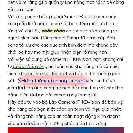
nét và rõ ràng giúp quản lý kho hàng một cách dễ dàng
và chính xác.
Với công nghệ hồng ngoại Smart IR, bộ camera này
cung cấp khả năng quan sát ban đêm một cách rõ
ràng và chi tiết,
chắc chắn
an toàn cho kho hàng và
người giám sát. Hồng ngoại Smart IR cung cấp ánh
sáng tối ưu cho các bức ảnh ban đêm mà không gây
chói lóa hay mờ mịt, giúp nhận diện rõ ràng hơn.
Với việc sử dụng bộ camera IP KBvision, bạn không chỉ
📸
Chắc chắn rằng
an toàn cho kho hàng mà còn tiết
kiệm chi phí cho việc lắp đặt và bảo trì hệ thống giám
sát. 🥉
Hơn những gì chúng ta nghĩ
việc lưu trữ và
xem lại hình ảnh cũng trở nên dễ dàng hơn với các tính
năng hiện đại mà bộ camera này mang lại.
Hãy đầu tư vào bộ Lắp Camera IP KBvision để bảo vệ
kho hàng của bạn một cách an toàn và hiệu quả nhất,
và đồng thời nâng cao an toàn hoạt động kinh doanh
của bạn đi vào một hướng phát triển bền vững.