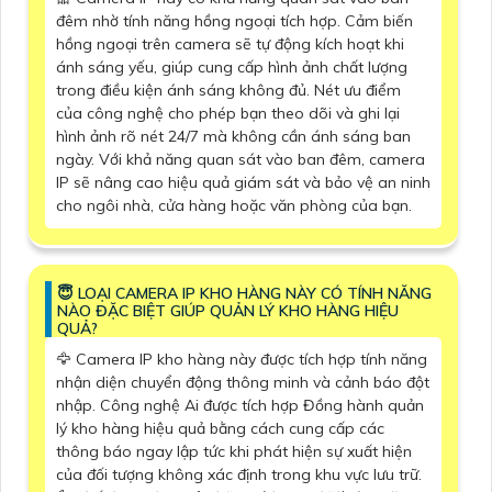
đêm nhờ tính năng hồng ngoại tích hợp. Cảm biến
hồng ngoại trên camera sẽ tự động kích hoạt khi
ánh sáng yếu, giúp cung cấp hình ảnh chất lượng
trong điều kiện ánh sáng không đủ. Nét ưu điểm
của công nghệ cho phép bạn theo dõi và ghi lại
hình ảnh rõ nét 24/7 mà không cần ánh sáng ban
ngày. Với khả năng quan sát vào ban đêm, camera
IP sẽ nâng cao hiệu quả giám sát và bảo vệ an ninh
cho ngôi nhà, cửa hàng hoặc văn phòng của bạn.
😇 LOẠI CAMERA IP KHO HÀNG NÀY CÓ TÍNH NĂNG
NÀO ĐẶC BIỆT GIÚP QUẢN LÝ KHO HÀNG HIỆU
QUẢ?
🦅 Camera IP kho hàng này được tích hợp tính năng
nhận diện chuyển động thông minh và cảnh báo đột
nhập. Công nghệ Ai được tích hợp Đồng hành quản
lý kho hàng hiệu quả bằng cách cung cấp các
thông báo ngay lập tức khi phát hiện sự xuất hiện
của đối tượng không xác định trong khu vực lưu trữ.