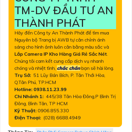
TM-DV ĐẦU TƯ AN
THÀNH PHÁT
Hãy đến Công ty An Thành Phát để tìm mua
Nguyên bộ Trang bị AWB tự cân chỉnh ánh
sáng cho hình ảnh luôn cân bằng màu sắc và
Lắp Camera IP Kho Hàng Giá Rẻ Sắc Nét
.
Chúng tôi cam kết cung cấp dịch vụ nhanh
chóng và nhiệt tình,
chắc chắn
bạn sẽ hài lòng.
Trụ Sở:
51 Lũy Bán Bích, P. Tân Thới Hòa,
Q.Tân Phú, TP.HCM
Hotline: 0938.11.23.99
Chi Nhánh 1:
445/38 Tân Hòa Đông,P Bình Trị
Đông, Bình Tân, TP HCM
Kỹ Thuật:
0906.855.330
Điện Thoại:
(028) 6688.4949