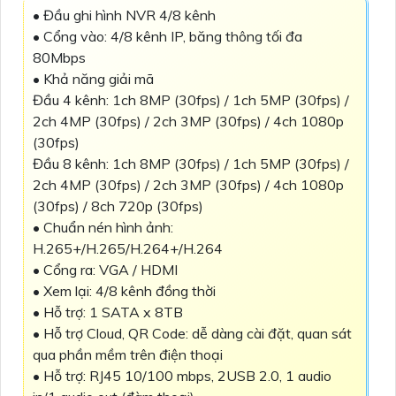
• Đầu ghi hình NVR 4/8 kênh
• Cổng vào: 4/8 kênh IP, băng thông tối đa
80Mbps
• Khả năng giải mã
Đầu 4 kênh: 1ch 8MP (30fps) / 1ch 5MP (30fps) /
2ch 4MP (30fps) / 2ch 3MP (30fps) / 4ch 1080p
(30fps)
Đầu 8 kênh: 1ch 8MP (30fps) / 1ch 5MP (30fps) /
2ch 4MP (30fps) / 2ch 3MP (30fps) / 4ch 1080p
(30fps) / 8ch 720p (30fps)
• Chuẩn nén hình ảnh:
H.265+/H.265/H.264+/H.264
• Cổng ra: VGA / HDMI
• Xem lại: 4/8 kênh đồng thời
• Hỗ trợ: 1 SATA x 8TB
• Hỗ trợ Cloud, QR Code: dễ dàng cài đặt, quan sát
qua phần mềm trên điện thoại
• Hỗ trợ: RJ45 10/100 mbps, 2USB 2.0, 1 audio