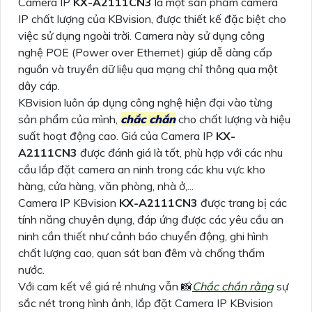
Camera IP
KX-A2111CN3
là một sản phẩm camera
IP chất lượng của KBvision, được thiết kế đặc biệt cho
việc sử dụng ngoài trời. Camera này sử dụng công
nghệ POE (Power over Ethernet) giúp dễ dàng cấp
nguồn và truyền dữ liệu qua mạng chỉ thông qua một
dây cáp.
KBvision luôn áp dụng công nghệ hiện đại vào từng
sản phẩm của mình,
chắc chắn
cho chất lượng và hiệu
suất hoạt động cao. Giá của Camera IP
KX-
A2111CN3
được đánh giá là tốt, phù hợp với các nhu
cầu lắp đặt camera an ninh trong các khu vực kho
hàng, cửa hàng, văn phòng, nhà ở,...
Camera IP KBvision
KX-A2111CN3
được trang bị các
tính năng chuyên dụng, đáp ứng được các yêu cầu an
ninh cần thiết như cảnh báo chuyển động, ghi hình
chất lượng cao, quan sát ban đêm và chống thấm
nước.
Với cam kết về giá rẻ nhưng vẫn 📸
Chắc chắn rằng
sự
sắc nét trong hình ảnh, lắp đặt Camera IP KBvision