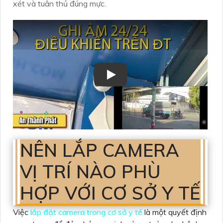
xét và tuân thủ đúng mực.
NÊN LẮP CAMERA
VỊ TRÍ NÀO PHÙ
HỢP VỚI CƠ SỞ Y TẾ
Việc
lắp đặt camera trong cơ sở y tế
là một quyết định