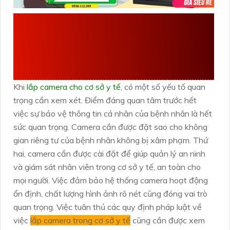
CÁC YẾU TỐ CẦN XEM
XÉT KHI LẮP CAMERA
CHO CƠ SỞ Y TẾ
Khi
lắp camera cho cơ sở y tế
, có một số yếu tố quan
trọng cần xem xét. Điểm đáng quan tâm trước hết
việc sự bảo vệ thông tin cá nhân của bệnh nhân là hết
sức quan trọng. Camera cần được đặt sao cho không
gian riêng tư của bệnh nhân không bị xâm phạm. Thứ
hai, camera cần được cài đặt để giúp quản lý an ninh
và giám sát nhân viên trong cơ sở y tế, an toàn cho
mọi người. Việc đảm bảo hệ thống camera hoạt động
ổn định, chất lượng hình ảnh rõ nét cũng đóng vai trò
quan trọng. Việc tuân thủ các quy định pháp luật về
việc
lắp camera trong cơ sở y tế
cũng cần được xem