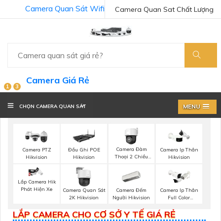
Camera Quan Sát Wifi
Camera Quan Sat Chất Lượng
Camera Giá Rẻ
1
3
MENU
CHỌN CAMERA QUAN SÁT
Camera Đàm
Camera PTZ
Đầu Ghi POE
Camera Ip Thân
Thoại 2 Chiều
Hikvision
Hikvision
Hikvision
Hikvision
Lắp Camera Hik
Phát Hiện Xe
Camera Đếm
Camera Quan Sát
Camera Ip Thân
Người Hikvision
2K Hikvision
Full Color
Hikvision
LẮP CAMERA CHO CƠ SỞ Y TẾ GIÁ RẺ