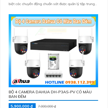
biệt các chuyển động chuẩn sát được quản lý tập trung
bởi đầu ghi hình IP WiFi
BỘ 4 CAMERA DAHUA DH-P3AS-PV CÓ MÀU
BAN ĐÊM
5,900,000 ₫
7,000,000 ₫