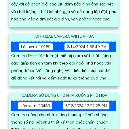
cậy với độ phân giải cao 2K, đảm bảo hình ảnh sắc nét
và chất lượng. Thiết kế nhỏ gọn và dễ dàng lắp đặt, phù
hợp cho việc giám sát gia đình, văn phòng hoặc cửa
hàng
DH-H2AE CAMERA WIFI DAHUA
Lần xem: 10189
6/14/2024 1:56:49 PM
Camera DH,H2AE là một thiết bị giám sát chất lượng
cao, giúp bạn an tâm khi theo dõi ngôi nhà hoặc văn
phòng từ xa. Với công nghệ Wifi tiên tiến, bạn có thể
dễ dàng kết nối và kiểm soát từ xa thông qua ứng
dụng di động chỉ bằng vài thao tác đơn giản
CAMERA SỬ DỤNG CHO NHÀ XƯỞNG PHÙ HỢP
Lần xem: 20480
5/12/2024 12:22:25 PM
Camera dùng cho nhà xưởng thường sở hữu những
thông số nổi bật như thiết kế thân chắc chắn, chuẩn