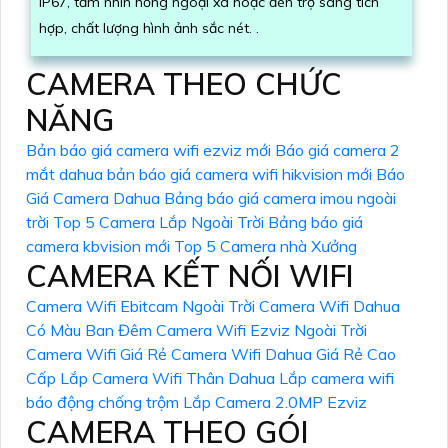
IP67, tầm nhìn hồng ngoại xa hoặc đèn trợ sáng tích
hợp, chất lượng hình ảnh sắc nét. .
CAMERA THEO CHỨC
NĂNG
Bản báo giá camera wifi ezviz mới
Báo giá camera 2
mắt dahua
bản báo giá camera wifi hikvision mới
Báo
Giá Camera Dahua
Bảng báo giá camera imou ngoài
trời
Top 5 Camera Lắp Ngoài Trời
Bảng báo giá
camera kbvision mới
Top 5 Camera nhà Xưởng
CAMERA KẾT NỐI WIFI
Camera Wifi Ebitcam Ngoài Trời
Camera Wifi Dahua
Có Màu Ban Đêm
Camera Wifi Ezviz Ngoài Trời
Camera Wifi Giá Rẻ
Camera Wifi Dahua Giá Rẻ Cao
Cấp
Lắp Camera Wifi Thân Dahua
Lắp camera wifi
báo động chống trộm
Lắp Camera 2.0MP Ezviz
CAMERA THEO GÓI