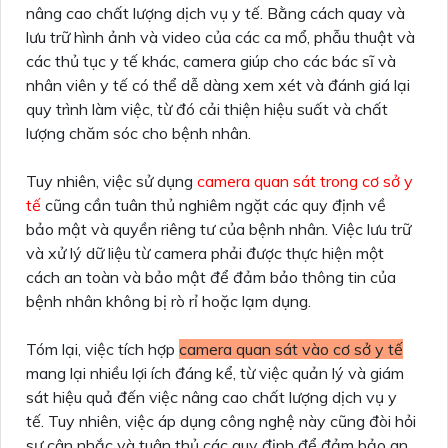
nâng cao chất lượng dịch vụ y tế. Bằng cách quay và
lưu trữ hình ảnh và video của các ca mổ, phẫu thuật và
các thủ tục y tế khác, camera giúp cho các bác sĩ và
nhân viên y tế có thể dễ dàng xem xét và đánh giá lại
quy trình làm việc, từ đó cải thiện hiệu suất và chất
lượng chăm sóc cho bệnh nhân.
Tuy nhiên, việc sử dụng
camera quan sát trong cơ sở y
tế
cũng cần tuân thủ nghiêm ngặt các quy định về
bảo mật và quyền riêng tư của bệnh nhân. Việc lưu trữ
và xử lý dữ liệu từ camera phải được thực hiện một
cách an toàn và bảo mật để đảm bảo thông tin của
bệnh nhân không bị rò rỉ hoặc lạm dụng.
Tóm lại, việc tích hợp
camera quan sát vào cơ sở y tế
mang lại nhiều lợi ích đáng kể, từ việc quản lý và giám
sát hiệu quả đến việc nâng cao chất lượng dịch vụ y
tế. Tuy nhiên, việc áp dụng công nghệ này cũng đòi hỏi
sự cân nhắc và tuân thủ các quy định để đảm bảo an