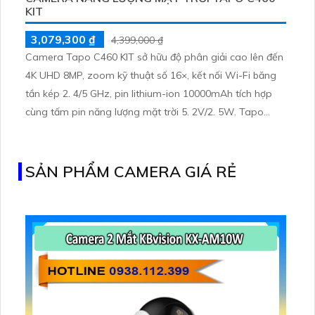
KIT
3,079,300 ₫
4,399,000 ₫
Camera Tapo C460 KIT sở hữu độ phân giải cao lên đến
4K UHD 8MP, zoom kỹ thuật số 16×, kết nối Wi-Fi băng
tần kép 2. 4/5 GHz, pin lithium-ion 10000mAh tích hợp
cùng tấm pin năng lượng mặt trời 5. 2V/2. 5W. Tapo
C460 KIT cũng hỗ trợ quan sát ban đêm màu với cảm
biến Starlight, tầm nhìn lên đến 15 m
SẢN PHẨM CAMERA GIÁ RẺ