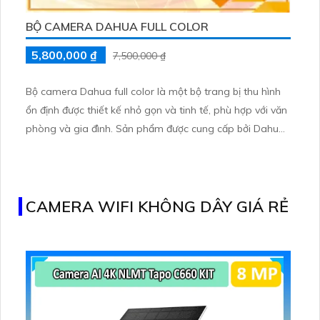
BỘ CAMERA DAHUA FULL COLOR
5,800,000 ₫
7,500,000 ₫
Bộ camera Dahua full color là một bộ trang bị thu hình
ổn định được thiết kế nhỏ gọn và tinh tế, phù hợp với văn
phòng và gia đình. Sản phẩm được cung cấp bởi Dahua,
một thương hiệu hàng đầu trong lĩnh vực camera giám
sát.
Bộ camera Dahua full color bao gồm các thành phần
chính như camera, đầu ghi hình và phần mềm quản lý
CAMERA WIFI KHÔNG DÂY GIÁ RẺ