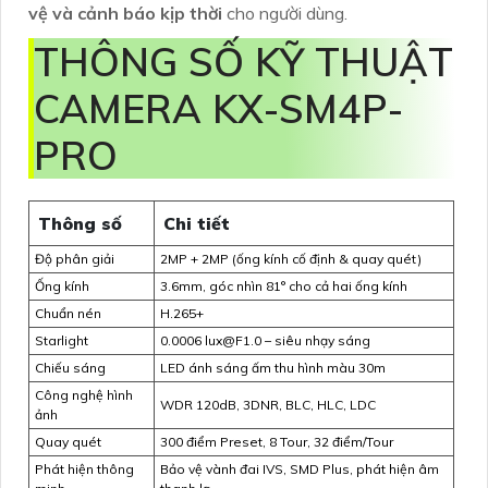
vệ và cảnh báo kịp thời
cho người dùng.
THÔNG SỐ KỸ THUẬT
CAMERA KX-SM4P-
PRO
Thông số
Chi tiết
Độ phân giải
2MP + 2MP (ống kính cố định & quay quét)
Ống kính
3.6mm, góc nhìn 81° cho cả hai ống kính
Chuẩn nén
H.265+
Starlight
0.0006 lux@F1.0 – siêu nhạy sáng
Chiếu sáng
LED ánh sáng ấm thu hình màu 30m
Công nghệ hình
WDR 120dB, 3DNR, BLC, HLC, LDC
ảnh
Quay quét
300 điểm Preset, 8 Tour, 32 điểm/Tour
Phát hiện thông
Bảo vệ vành đai IVS, SMD Plus, phát hiện âm