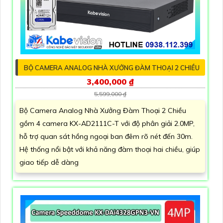
BỘ CAMERA ANALOG NHÀ XƯỞNG ĐÀM THOẠI 2 CHIỀU
3,400,000 ₫
5,599,000 ₫
Bộ Camera Analog Nhà Xưởng Đàm Thoại 2 Chiều
gồm 4 camera KX-AD2111C-T với độ phân giải 2.0MP,
hỗ trợ quan sát hồng ngoại ban đêm rõ nét đến 30m.
Hệ thống nổi bật với khả năng đàm thoại hai chiều, giúp
giao tiếp dễ dàng