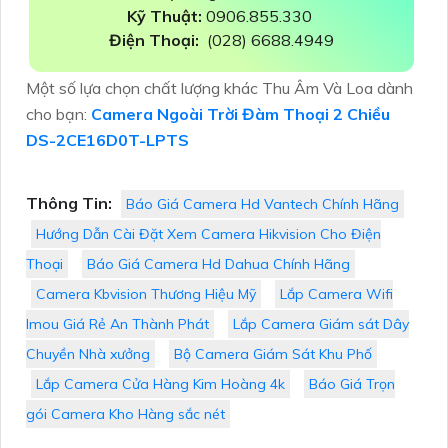
Kỹ Thuật:
0906.855.330
Điện Thoại:
(028) 6688.4949
Một số lựa chọn chất lượng khác Thu Âm Và Loa dành
cho bạn:
Camera Ngoài Trời Đàm Thoại 2 Chiều
DS-2CE16D0T-LPTS
Thông Tin:
Báo Giá Camera Hd Vantech Chính Hãng
Hướng Dẫn Cài Đặt Xem Camera Hikvision Cho Điện
Thoại
Báo Giá Camera Hd Dahua Chính Hãng
Camera Kbvision Thương Hiệu Mỹ
Lắp Camera Wifi
Imou Giá Rẻ An Thành Phát
Lắp Camera Giám sát Dây
Chuyền Nhà xưởng
Bộ Camera Giám Sát Khu Phố
Lắp Camera Cửa Hàng Kim Hoàng 4k
Báo Giá Trọn
gói Camera Kho Hàng sắc nét