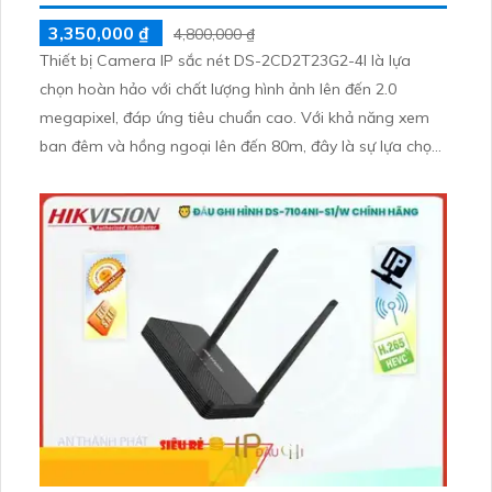
3,350,000 ₫
4,800,000 ₫
Thiết bị Camera IP sắc nét DS-2CD2T23G2-4I là lựa
chọn hoàn hảo với chất lượng hình ảnh lên đến 2.0
megapixel, đáp ứng tiêu chuẩn cao. Với khả năng xem
ban đêm và hồng ngoại lên đến 80m, đây là sự lựa chọn
hiệu quả cho việc giám sát an ninh. Camera được trang
bị công nghệ IP chất lượng cao, hồng ngoại EXIR và cảm
biến chuyển động, đảm bảo giữ kỹ gặp chi tiết mọi lúc
mọi nơi