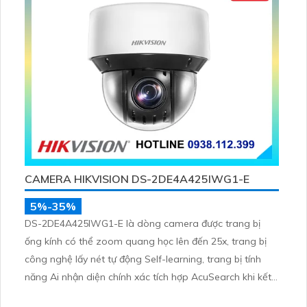
CAMERA HIKVISION DS-2DE4A425IWG1-E
5%-35%
DS-2DE4A425IWG1-E là dòng camera được trang bị
ống kính có thể zoom quang học lên đến 25x, trang bị
công nghệ lấy nét tự động Self-learning, trang bị tính
năng Ai nhận diện chính xác tích hợp AcuSearch khi kết
hợp chung với đầu ghi hình, nhìn ban đêm bằng hồng