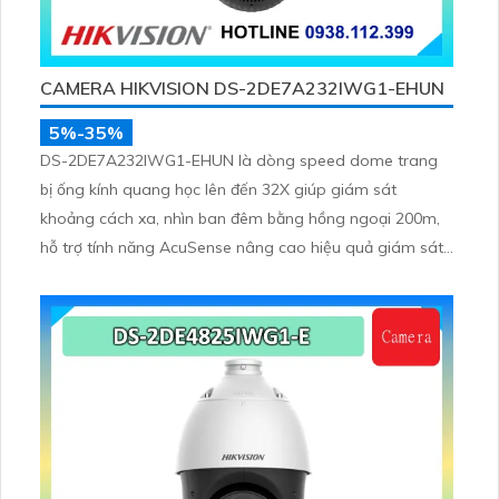
CAMERA HIKVISION DS-2DE7A232IWG1-EHUN
5%-35%
DS-2DE7A232IWG1-EHUN là dòng speed dome trang
bị ống kính quang học lên đến 32X giúp giám sát
khoảng cách xa, nhìn ban đêm bằng hồng ngoại 200m,
hỗ trợ tính năng AcuSense nâng cao hiệu quả giám sát
an ninh, có tốc độ lấy nét cao nhờ công nghệ Self-
learning