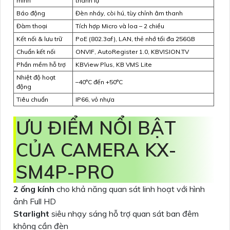
minh
thanh lạ
Báo động
Đèn nháy, còi hú, tùy chỉnh âm thanh
Đàm thoại
Tích hợp Micro và loa – 2 chiều
Kết nối & lưu trữ
PoE (802.3af), LAN, thẻ nhớ tối đa 256GB
Chuẩn kết nối
ONVIF, AutoRegister 1.0, KBVISION.TV
Phần mềm hỗ trợ
KBView Plus, KB VMS Lite
Nhiệt độ hoạt
–40°C đến +50°C
động
Tiêu chuẩn
IP66, vỏ nhựa
ƯU ĐIỂM NỔI BẬT
CỦA CAMERA KX-
SM4P-PRO
2 ống kính
cho khả năng quan sát linh hoạt với hình
ảnh Full HD
Starlight
siêu nhạy sáng hỗ trợ quan sát ban đêm
không cần đèn