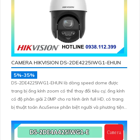
CAMERA HIKVISION DS-2DE4225IWG1-EHUN
5%-35%
DS-2DE4225IWG1-EHUN là dòng speed dome được
trang bị ống kính zoom có thể thay đổi tiêu cự, ống kính
có độ phân giải 2.0MP cho ra hình ảnh full HD, có trang
bị thuật toán AcuSense phân biệt người và phương tiện,
trang bị micro và loa giúp đàm thoại 2 chiều, nhìn ban
đêm bằng hồng ngoại 100m