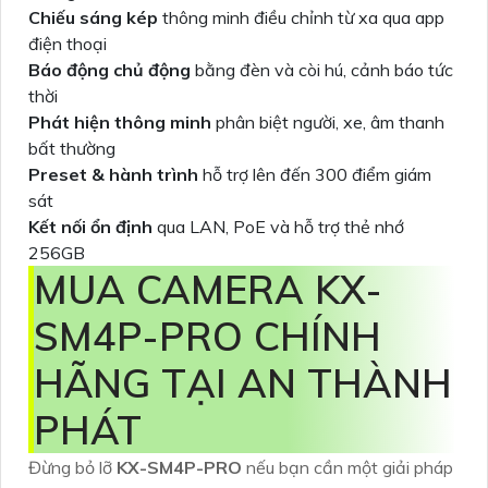
Chiếu sáng kép
thông minh điều chỉnh từ xa qua app
điện thoại
Báo động chủ động
bằng đèn và còi hú, cảnh báo tức
thời
Phát hiện thông minh
phân biệt người, xe, âm thanh
bất thường
Preset & hành trình
hỗ trợ lên đến 300 điểm giám
sát
Kết nối ổn định
qua LAN, PoE và hỗ trợ thẻ nhớ
256GB
MUA CAMERA KX-
SM4P-PRO CHÍNH
HÃNG TẠI AN THÀNH
PHÁT
Đừng bỏ lỡ
KX-SM4P-PRO
nếu bạn cần một giải pháp