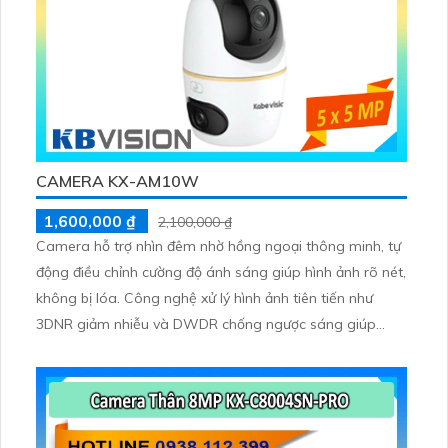
CAMERA KX-AM10W
1,600,000 ₫
2,100,000 ₫
Camera hỗ trợ nhìn đêm nhờ hồng ngoại thông minh, tự
động điều chỉnh cường độ ánh sáng giúp hình ảnh rõ nét,
không bị lóa. Công nghệ xử lý hình ảnh tiên tiến như
3DNR giảm nhiễu và DWDR chống ngược sáng giúp
khung hình luôn sáng rõ, màu sắc tự nhiên trong mọi
điều kiện ánh sáng.