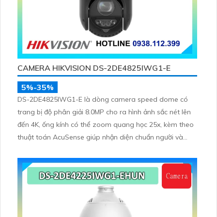
CAMERA HIKVISION DS-2DE4825IWG1-E
5%-35%
DS-2DE4825IWG1-E là dòng camera speed dome có
trang bị độ phân giải 8.0MP cho ra hình ảnh sắc nét lên
đến 4K, ống kính có thể zoom quang học 25x, kèm theo
thuật toán AcuSense giúp nhận diện chuẩn người và
phương tiện, nhìn ban đêm hồng ngoại tầm xa lên đến
100m