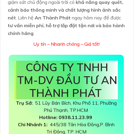
giám sát chủ động ngoài trời có
khả năng quay quét,
cảnh báo thông minh và chất lượng hình ảnh sắc
nét
. Liên hệ
An Thành Phát
ngay hôm nay để được
tư vấn miễn phí, hỗ trợ lắp đặt tận nơi và bảo hành
chính hãng
.
Uy tín – Nhanh chóng – Giá tốt!
CÔNG TY TNHH
TM-DV ĐẦU TƯ AN
THÀNH PHÁT
Trụ Sở:
51 Lũy Bán Bích, Khu Phố 11, Phường
Phú Thạnh, TP.HCM
Hotline: 0938.11.23.99
Chi Nhánh 1:
445/38 Tân Hòa Đông,P. Bình
Trị Đông, TP. HCM