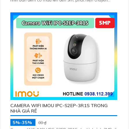
nhìn ban đêm có màu lên đến 9m, phát hiện chuyển
động và con người bằng AI, đồng thời lưu trữ dữ liệu qua
thẻ microSD lên đến 512GB
CAMERA WIFI IMOU IPC-S2EP-3R1S TRONG
NHÀ GIÁ RẺ
5%-35%
00 ₫