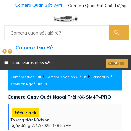
Camera Quan Sát Wifi
Camera Quan Sat Chất Lượng
Camera Giá Rẻ
1
3
MENU
CHỌN CAMERA QUAN SÁT
Camera Quan Sát
Camera Kbvision Giá Rẻ
Camera Wifi
Kbvision Ngoài Trời 360
Camera Quay Quét Ngoài Trời KX-SM4P-PRO
5%-35%
Thương hiệu:
KBvision
Ngày đăng:
7/17/2025 3:46:55 PM