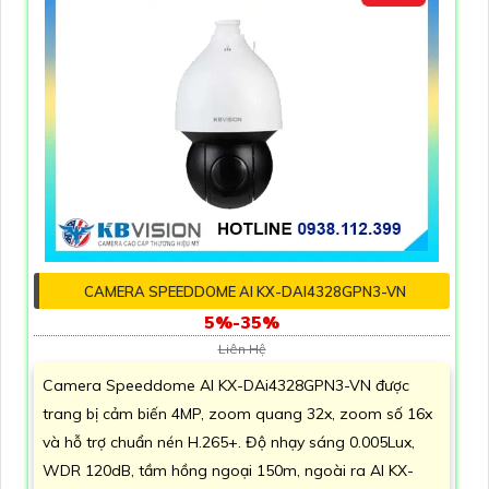
CAMERA SPEEDDOME AI KX-DAI4328GPN3-VN
5%-35%
Liên Hệ
Camera Speeddome AI KX-DAi4328GPN3-VN được
trang bị cảm biến 4MP, zoom quang 32x, zoom số 16x
và hỗ trợ chuẩn nén H.265+. Độ nhạy sáng 0.005Lux,
WDR 120dB, tầm hồng ngoại 150m, ngoài ra AI KX-