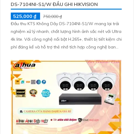
DS-7104NI-S1/W ĐẦU GHI HIKVISION
525,000 ₫
750,000 ₫
Đầu thu KTS Không Dây DS-7104NI-S1/W mang lại trải
nghiệm xử lý nhanh, chất lượng hình ảnh sắc nét với Ultra
4k lite. Với công nghệ nổi bật H.265+, thiết bị tiết kiệm chi
phí đáng kể và hỗ trợ thẻ nhớ tích hợp công nghệ ban
đêm. Điểm đặc biệt là tích hợp công nghệ Wifi tiện lợi
cho marketing