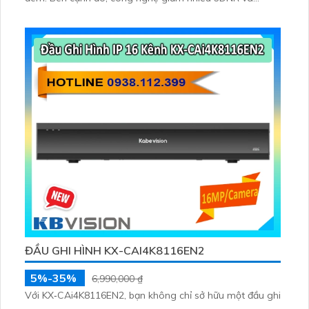
chống ngược sáng DWDR giúp camera tái tạo màu sắc
chính xác và rõ ràng trong mọi điều kiện ánh sáng phức
tạp như ngược sáng mạnh hay thiếu sáng
ĐẦU GHI HÌNH KX-CAI4K8116EN2
5%-35%
6,990,000 ₫
Với KX‑CAi4K8116EN2, bạn không chỉ sở hữu một đầu ghi