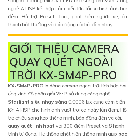
sáng kép thông minh và LED ánh sáng ấm 30m. Công
nghệ AI-ISP kết hợp cảm biến lớn tối ưu hình ảnh ban
đêm. Hỗ trợ Preset, Tour, phát hiện người, xe, âm
thanh bất thường và báo động còi hú, đèn nháy.
GIỚI THIỆU CAMERA
QUAY QUÉT NGOÀI
TRỜI KX-SM4P-PRO
KX-SM4P-PRO
là dòng camera ngoài trời tích hợp hai
ống kính độ phân giải 2MP, sử dụng công nghệ
Starlight siêu nhạy sáng
0.0006 lux cùng cảm biến
lớn AI-ISP cho hình ảnh vượt trội cả ngày lẫn đêm. Hỗ
trợ chiếu sáng kép thông minh, báo động đèn và còi,
quay quét linh hoạt
với 300 điểm Preset và 8 hành
trình tự động. Hệ thống phát hiện thông minh giúp
bảo