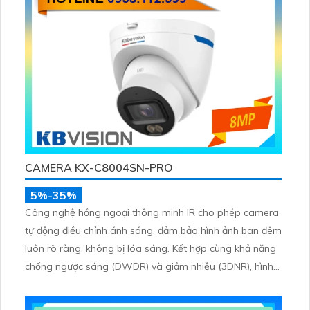
CAMERA KX-C8004SN-PRO
5%-35%
Công nghệ hồng ngoại thông minh IR cho phép camera
tự động điều chỉnh ánh sáng, đảm bảo hình ảnh ban đêm
luôn rõ ràng, không bị lóa sáng. Kết hợp cùng khả năng
chống ngược sáng (DWDR) và giảm nhiễu (3DNR), hình
ảnh thu được luôn mượt mà, màu sắc chân thực và chi
tiết rõ nét, ngay cả trong môi trường ánh sáng yếu hoặc