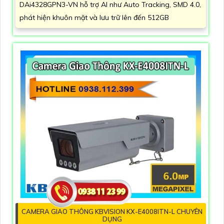
DAi4328GPN3-VN hỗ trợ AI như Auto Tracking, SMD 4.0,
phát hiện khuôn mặt và lưu trữ lên đến 512GB
CAMERA GIAO THÔNG KBVISION KX-E4008ITN-L CHUYÊN
DỤNG