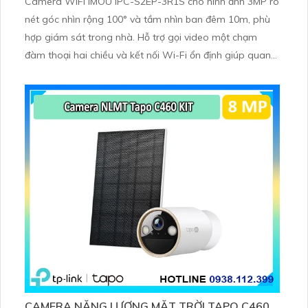
Camera WiFi IMOU IPC-S2EP-3R1S cho hình ảnh 3MP rõ
nét góc nhìn rộng 100° và tầm nhìn ban đêm 10m, phù
hợp giám sát trong nhà. Hỗ trợ gọi video một chạm
đàm thoại hai chiều và kết nối Wi-Fi ổn định giúp quan
sát từ xa. Lưu trữ linh hoạt qua thẻ microSD tối đa
256GB hoặc lưu đám mây dễ lắp đặt cho gia đình và văn
phòng nhỏ.
CAMERA NĂNG LƯỢNG MẶT TRỜI TAPO C460