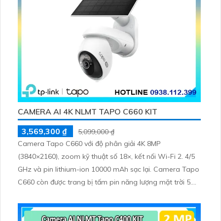
CAMERA AI 4K NLMT TAPO C660 KIT
3,569,300 ₫
5,099,000 ₫
Camera Tapo C660 với độ phân giải 4K 8MP
(3840×2160), zoom kỹ thuật số 18×, kết nối Wi-Fi 2. 4/5
GHz và pin lithium-ion 10000 mAh sạc lại. Camera Tapo
C660 còn được trang bị tấm pin năng lượng mặt trời 5.
2V 2. 5W, tích hợp AI phát hiện người, thú cưng, phương
tiện, lưu trữ thẻ microSD tối đa 512 GB