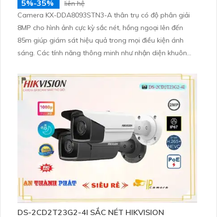
5%-35%
liên hệ
Camera KX-DDA8093STN3-A thân trụ có độ phân giải
8MP cho hình ảnh cực kỳ sắc nét, hồng ngoại lên đến
85m giúp giám sát hiệu quả trong mọi điều kiện ánh
sáng. Các tính năng thông minh như nhận diện khuôn
mặt, đếm người và nhận diện đối tượng cùng khe cắm
thẻ Micro SD 512GB mang lại sự tiện lợi tối đa được bảo
vệ với chuẩn IP67, IK10 và hỗ trợ PoE, camera đảm bảo
hoạt động ổn định
DS-2CD2T23G2-4I SẮC NÉT HIKVISION