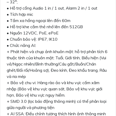
– 32°;
• Hỗ trợ cổng Audio 1 in / 1 out, Alarm 2 in / 1 out
• Tích hợp mic
• Tầm xa hồng ngoại lên đến 60m
• Hỗ trợ khe cắm thẻ nhớ lên đến 512GB
• Nguồn 12VDC, PoE, ePoE
• Chuẩn bảo vệ: IP67, IK10
• Chức năng AI:
+ Phát hiện và chụp ảnh khuôn mặt: hỗ trợ phân tích 6
thuộc tính của khuôn mặt: Tuổi, Giới tính, Biểu hiện (Vui
vẻ/Ngạc nhiên/Bình thường/Cáu gắt/Buồn/Chán
ghét/Bối rối/Hoảng sợ), Đeo kính, Đeo khẩu trang, Râu
và ria mép
+ Bảo vệ chu vi: Hàng rào ảo và khu vực cấm xâm
nhập (Bảo vệ khu vực quan sát, Bảo vệ khu vực giới
hạn, Bảo vệ khu vực nguy hiểm.
+ SMD 3.0 (lọc báo động thông minh) có thể phân loại
giữa người và phương tiện
+ AI SSA: Điều chỉnh tương thích hình ảnh thông minh