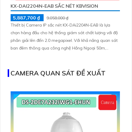
KX-DAI2204N-EAB SẮC NÉT KBVISION
5,887,700 ₫
9,058,000 ₫
Thiết bị Camera IP sắc nét KX-DAi2204N-EAB là lựa
chọn hàng đầu cho hệ thống giám sát chất lượng với độ
phân giải lên đến 2.0 megapixel. Với khả năng quan sát
ban đêm thông qua công nghệ Hồng Ngoại 50m,
camera này đảm bảo cho bạn không gian an toàn suốt
cả ngày đêm. Được trang bị công nghệ IP giúp truy cập
dễ dàng từ xa mà không ảnh hưởng đến chất lượng hình
CAMERA QUAN SÁT ĐỀ XUẤT
ảnh