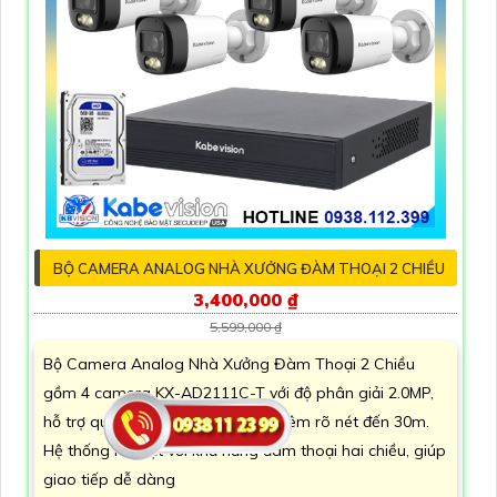
BỘ CAMERA ANALOG NHÀ XƯỞNG ĐÀM THOẠI 2 CHIỀU
3,400,000 ₫
5,599,000 ₫
Bộ Camera Analog Nhà Xưởng Đàm Thoại 2 Chiều
gồm 4 camera KX-AD2111C-T với độ phân giải 2.0MP,
hỗ trợ quan sát hồng ngoại ban đêm rõ nét đến 30m.
Hệ thống nổi bật với khả năng đàm thoại hai chiều, giúp
giao tiếp dễ dàng