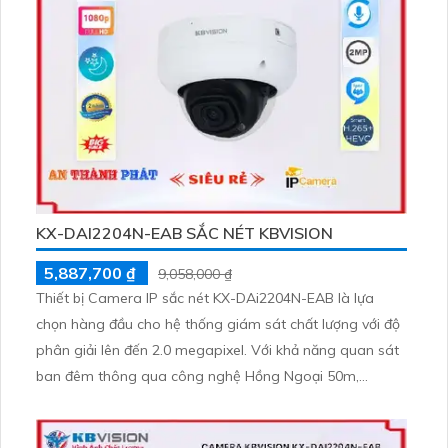
KX-DAI2204N-EAB SẮC NÉT KBVISION
5,887,700 ₫
9,058,000 ₫
Thiết bị Camera IP sắc nét KX-DAi2204N-EAB là lựa
chọn hàng đầu cho hệ thống giám sát chất lượng với độ
phân giải lên đến 2.0 megapixel. Với khả năng quan sát
ban đêm thông qua công nghệ Hồng Ngoại 50m,
camera này đảm bảo cho bạn không gian an toàn suốt
cả ngày đêm. Được trang bị công nghệ IP giúp truy cập