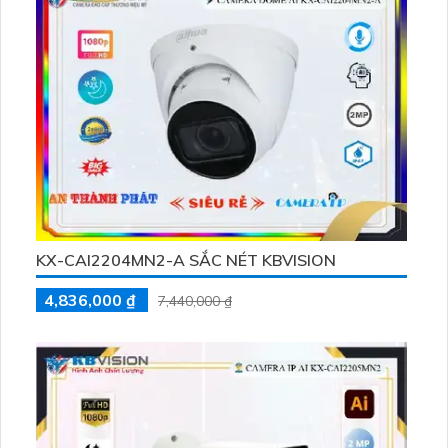
KX-CAI2204MN2-A SẮC NÉT KBVISION
4,836,000 ₫
7,440,000 ₫