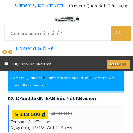
Camera Quan Sát Wifi
Camera Quan Sat Chất Lượng
Camera Giá Rẻ
1
3
MENU
CHỌN CAMERA QUAN SÁT
Camera Quan Sát
Camera Kbvision Giá Rẻ
Camera Wifi
Trong Nhà Kbvision
KX-DAi5005MN-EAB Sắc Nét KBvision
8,118,500 ₫
12,490,000 ₫
Thương hiệu:
KBvision
Ngày đăng:
7/24/2023 1:11:45 PM