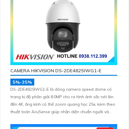
CAMERA HIKVISION DS-2DE4825IWG1-E
5%-35%
DS-2DE4825IWG1-E là dòng camera speed dome có
trang bị độ phân giải 8.0MP cho ra hình ảnh sắc nét lên
đến 4K, ống kính có thể zoom quang học 25x, kèm theo
thuật toán AcuSense giúp nhận diện chuẩn người và
phương tiện, nhìn ban đêm hồng ngoại tầm xa lên đến
100m