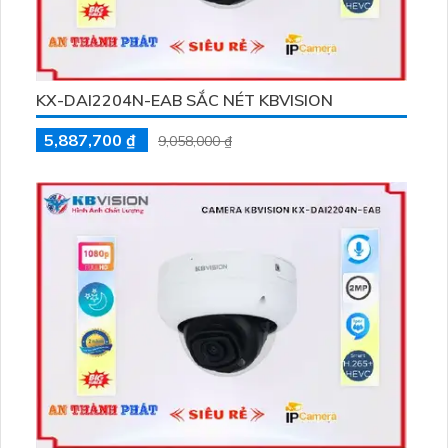
KX-DAI2204N-EAB SẮC NÉT KBVISION
5,887,700 ₫
9,058,000 ₫