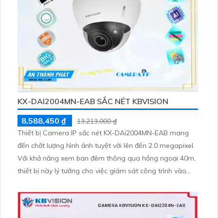
KX-DAI2004MN-EAB SẮC NÉT KBVISION
8,588,450 ₫
13,213,000 ₫
Thiết bị Camera IP sắc nét KX-DAi2004MN-EAB mang
đến chất lượng hình ảnh tuyệt vời lên đến 2.0 megapixel.
Với khả năng xem ban đêm thông qua hồng ngoại 40m,
thiết bị này lý tưởng cho việc giám sát công trình vào
ban đêm. Được tích hợp công nghệ IP tiên tiến, Hồng
Ngoại SMD không bị giảm chất lượng, mang lại hình ảnh
rõ nét