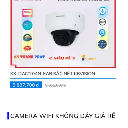
dễ dàng từ xa mà không ảnh hưởng đến chất lượng hình
ảnh
KX-DAI2204N-EAB SẮC NÉT KBVISION
5,887,700 ₫
9,058,000 ₫
CAMERA WIFI KHÔNG DÂY GIÁ RẺ