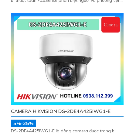
bị thuật toán AcuSense phân biệt người và phương tiện,
trang bị micro và loa giúp đàm thoại 2 chiều, nhìn ban
đêm bằng hồng ngoại 100m
CAMERA HIKVISION DS-2DE4A425IWG1-E
5%-35%
DS-2DE4A425IWG1-E là dòng camera được trang bị