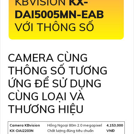
KBVISION
KX-
DAI5005MN-EAB
VỚI THÔNG SỐ
CAMERA CÙNG
THÔNG SỐ TƯƠNG
ỨNG ĐỂ SỬ DỤNG
CÙNG LOẠI VÀ
THƯƠNG HIỆU
Camera KBvision
Hồng Ngoại 80m 2.0 megapixel
4,153,000
KX-DAi2203N
Chất lượng đúng tiêu chuẩn
VNĐ