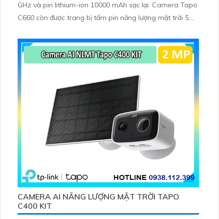
GHz và pin lithium-ion 10000 mAh sạc lại. Camera Tapo
C660 còn được trang bị tấm pin năng lượng mặt trời 5.
2V 2. 5W, tích hợp AI phát hiện người, thú cưng, phương
tiện, lưu trữ thẻ microSD tối đa 512 GB
CAMERA AI NĂNG LƯỢNG MẶT TRỜI TAPO
C400 KIT