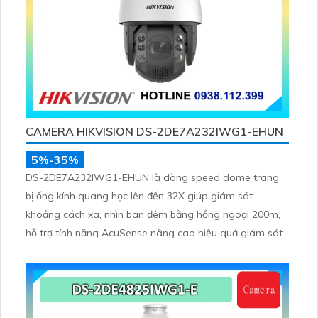
CAMERA HIKVISION DS-2DE7A232IWG1-EHUN
5%-35%
DS-2DE7A232IWG1-EHUN là dòng speed dome trang
bị ống kính quang học lên đến 32X giúp giám sát
khoảng cách xa, nhìn ban đêm bằng hồng ngoại 200m,
hỗ trợ tính năng AcuSense nâng cao hiệu quả giám sát
an ninh, có tốc độ lấy nét cao nhờ công nghệ Self-
learning