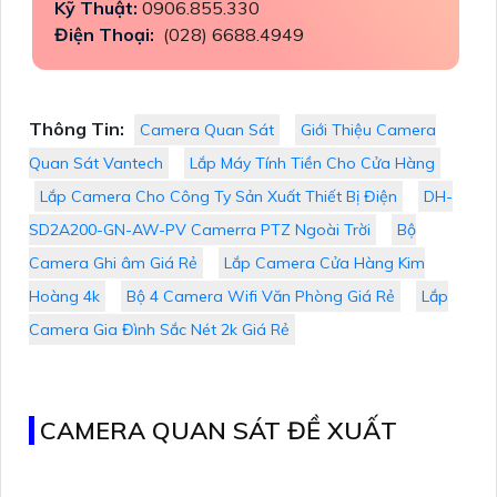
Kỹ Thuật:
0906.855.330
Điện Thoại:
(028) 6688.4949
Thông Tin:
Camera Quan Sát
Giới Thiệu Camera
Quan Sát Vantech
Lắp Máy Tính Tiền Cho Cửa Hàng
Lắp Camera Cho Công Ty Sản Xuất Thiết Bị Điện
DH-
SD2A200-GN-AW-PV Camerra PTZ Ngoài Trời
Bộ
Camera Ghi âm Giá Rẻ
Lắp Camera Cửa Hàng Kim
Hoàng 4k
Bộ 4 Camera Wifi Văn Phòng Giá Rẻ
Lắp
Camera Gia Đình Sắc Nét 2k Giá Rẻ
CAMERA QUAN SÁT ĐỀ XUẤT