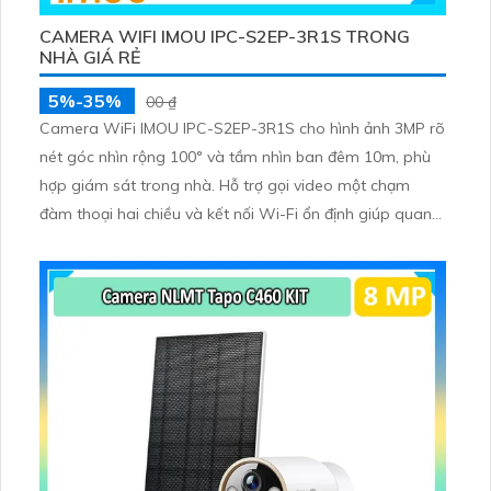
CAMERA WIFI IMOU IPC-S2EP-3R1S TRONG
NHÀ GIÁ RẺ
5%-35%
00 ₫
Camera WiFi IMOU IPC-S2EP-3R1S cho hình ảnh 3MP rõ
nét góc nhìn rộng 100° và tầm nhìn ban đêm 10m, phù
hợp giám sát trong nhà. Hỗ trợ gọi video một chạm
đàm thoại hai chiều và kết nối Wi-Fi ổn định giúp quan
sát từ xa. Lưu trữ linh hoạt qua thẻ microSD tối đa
256GB hoặc lưu đám mây dễ lắp đặt cho gia đình và văn
phòng nhỏ.