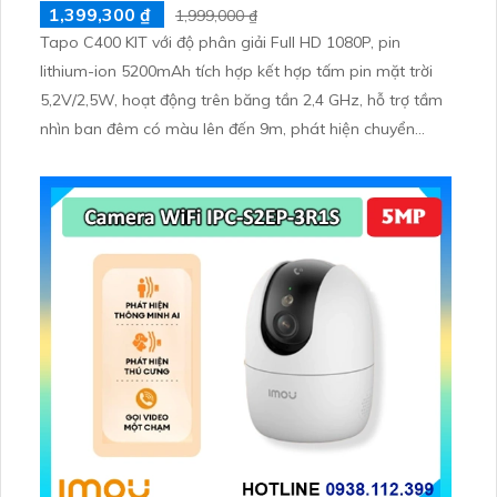
1,399,300 ₫
1,999,000 ₫
Tapo C400 KIT với độ phân giải Full HD 1080P, pin
lithium-ion 5200mAh tích hợp kết hợp tấm pin mặt trời
5,2V/2,5W, hoạt động trên băng tần 2,4 GHz, hỗ trợ tầm
nhìn ban đêm có màu lên đến 9m, phát hiện chuyển
động và con người bằng AI, đồng thời lưu trữ dữ liệu qua
thẻ microSD lên đến 512GB