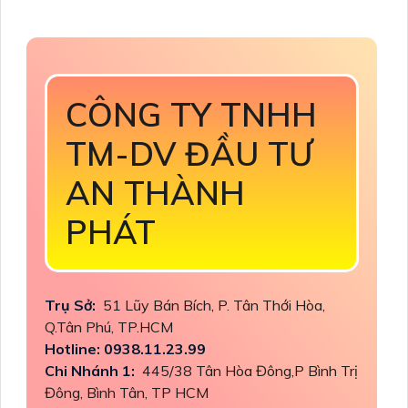
CÔNG TY TNHH
TM-DV ĐẦU TƯ
AN THÀNH
PHÁT
Trụ Sở:
51 Lũy Bán Bích, P. Tân Thới Hòa,
Q.Tân Phú, TP.HCM
Hotline: 0938.11.23.99
Chi Nhánh 1:
445/38 Tân Hòa Đông,P Bình Trị
Đông, Bình Tân, TP HCM