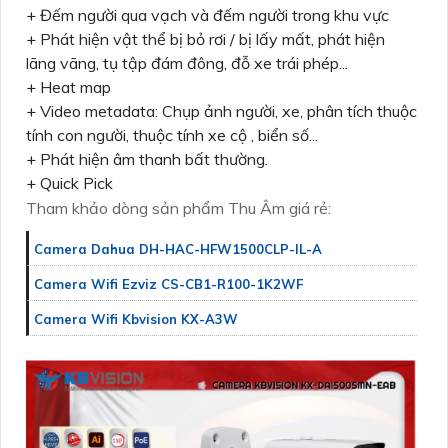
+ Đếm người qua vạch và đếm người trong khu vực
+ Phát hiện vật thể bị bỏ rơi / bị lấy mất, phát hiện
lãng vãng, tụ tập đám đông, đỗ xe trái phép...
+ Heat map
+ Video metadata: Chụp ảnh người, xe, phân tích thuộc
tính con người, thuộc tính xe cộ , biển số...
+ Phát hiện âm thanh bất thường.
+ Quick Pick
Tham khảo dòng sản phẩm Thu Âm giá rẻ:
Camera Dahua DH-HAC-HFW1500CLP-IL-A
Camera Wifi Ezviz CS-CB1-R100-1K2WF
Camera Wifi Kbvision KX-A3W