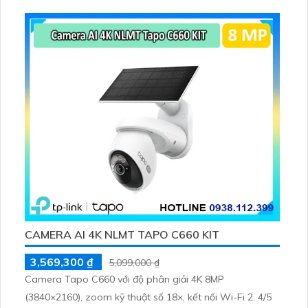
CAMERA AI 4K NLMT TAPO C660 KIT
3,569,300 ₫
5,099,000 ₫
Camera Tapo C660 với độ phân giải 4K 8MP
(3840×2160), zoom kỹ thuật số 18×, kết nối Wi-Fi 2. 4/5