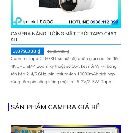
CAMERA NĂNG LƯỢNG MẶT TRỜI TAPO C460
KIT
3,079,300 ₫
4,399,000 ₫
Camera Tapo C460 KIT sở hữu độ phân giải cao lên đến
4K UHD 8MP, zoom kỹ thuật số 16×, kết nối Wi-Fi băng
tần kép 2. 4/5 GHz, pin lithium-ion 10000mAh tích hợp
cùng tấm pin năng lượng mặt trời 5. 2V/2. 5W. Tapo
C460 KIT cũng hỗ trợ quan sát ban đêm màu với cảm
biến Starlight, tầm nhìn lên đến 15 m
SẢN PHẨM CAMERA GIÁ RẺ