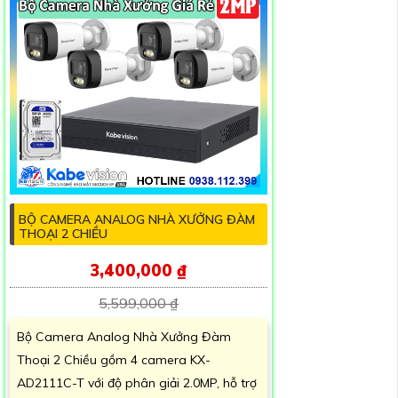
BỘ CAMERA ANALOG NHÀ XƯỞNG ĐÀM
THOẠI 2 CHIỀU
3,400,000 ₫
5,599,000 ₫
Bộ Camera Analog Nhà Xưởng Đàm
Thoại 2 Chiều gồm 4 camera KX-
AD2111C-T với độ phân giải 2.0MP, hỗ trợ