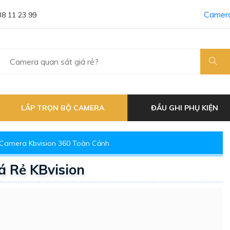
Camera
38 11 23 99
LẮP TRỌN BỘ CAMERA
ĐẦU GHI PHỤ KIỆN
Camera Kbvision 360 Toàn Cảnh
 Rẻ KBvision