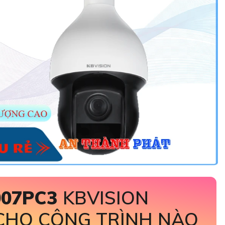
007PC3
KBVISION
CHO CÔNG TRÌNH NÀO