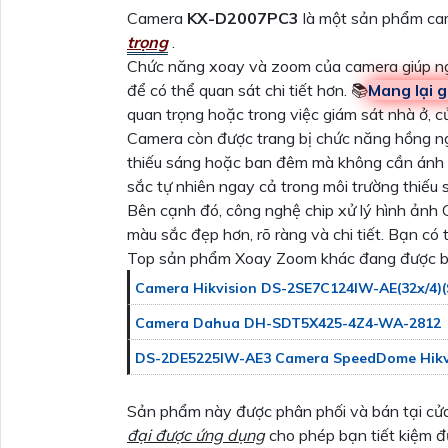
Camera
KX-D2007PC3
là một sản phẩm cam
trọng
.
Chức năng xoay và zoom của camera giúp ngư
để có thể quan sát chi tiết hơn. 📚
Mang lại gi
quan trọng hoặc trong việc giám sát nhà ở, cử
Camera còn được trang bị chức năng hồng ng
thiếu sáng hoặc ban đêm mà không cần ánh s
sắc tự nhiên ngay cả trong môi trường thiếu 
Bên cạnh đó, công nghệ chip xử lý hình ản
màu sắc đẹp hơn, rõ ràng và chi tiết. Bạn c
Top sản phẩm Xoay Zoom khác đang được b
Camera Hikvision DS-2SE7C124IW-AE(32x/4)(
Camera Dahua DH-SDT5X425-4Z4-WA-2812
DS-2DE5225IW-AE3 Camera SpeedDome Hikvi
Sản phẩm này được phân phối và bán tại cử
đại được ứng dụng
cho phép bạn tiết kiệm đ