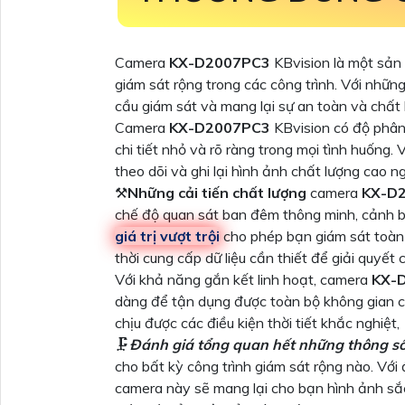
Camera
KX-D2007PC3
KBvision là một sản
giám sát rộng trong các công trình. Với nhữn
cầu giám sát và mang lại sự an toàn và chất 
Camera
KX-D2007PC3
KBvision có độ phân
chi tiết nhỏ và rõ ràng trong mọi tình huống
theo dõi và ghi lại hình ảnh chất lượng cao n
⚒
Những cải tiến chất lượng
camera
KX-D
chế độ quan sát ban đêm thông minh, cảnh bá
giá trị vượt trội
cho phép bạn giám sát toàn b
thời cung cấp dữ liệu cần thiết để giải quyết
Với khả năng gắn kết linh hoạt, camera
KX-
dàng để tận dụng được toàn bộ không gian cô
chịu được các điều kiện thời tiết khắc nghiệt,
🗜️
Đánh giá tổng quan hết những thông s
cho bất kỳ công trình giám sát rộng nào. Với
camera này sẽ mang lại cho bạn hình ảnh sắc