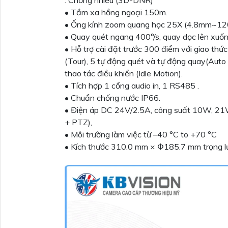
• Tầm xa hồng ngoại 150m.
• Ống kính zoom quang học 25X (4.8mm~12
• Quay quét ngang 400°/s, quay dọc lên xuống 
• Hỗ trợ cài đặt trước 300 điểm với giao thứ
(Tour), 5 tự động quét và tự động quay(Auto S
thao tác điều khiển (Idle Motion).
• Tích hợp 1 cổng audio in, 1 RS485 .
• Chuẩn chống nước IP66.
• Điện áp DC 24V/2.5A, công suất 10W, 21
+ PTZ),
• Môi trường làm việc từ –40 °C to +70 °C
• Kích thước 310.0 mm × Φ185.7 mm trọng lư