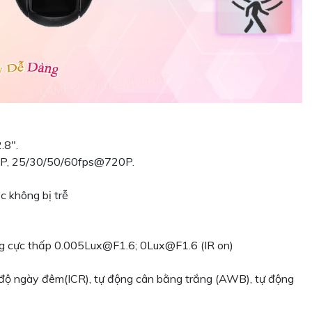
.8".
0P, 25/30/50/60fps@720P.
ục không bị trễ
áng cực thấp 0.005Lux@F1.6; 0Lux@F1.6 (IR on)
ộ ngày đêm(ICR), tự động cân bằng trắng (AWB), tự động