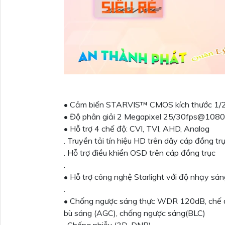
• Cảm biến STARVIS™ CMOS kích thước 1/2
• Độ phân giải 2 Megapixel 25/30fps@108
• Hỗ trợ 4 chế độ: CVI, TVI, AHD, Analog
. Truyền tải tín hiệu HD trên dây cáp đồng tr
. Hỗ trợ điều khiển OSD trên cáp đồng trục
.
• Hỗ trợ công nghệ Starlight với độ nhạy s
.
• Chống ngược sáng thực WDR 120dB, chế đ
bù sáng (AGC), chống ngược sáng(BLC)
. Chống nhiễu (3D-DNR)