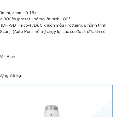
0mm), zoom số 16x.
300°/s (preset), hỗ trợ lật hình 180°.
c (DH-SD, Pelco-P/D), 5 khuôn mẫu (Pattern), 8 hành trình
can), (Auto Pan), hỗ trợ chạy lại các cài đặt trước khi có
W (IR on
ợng 3.9 kg,