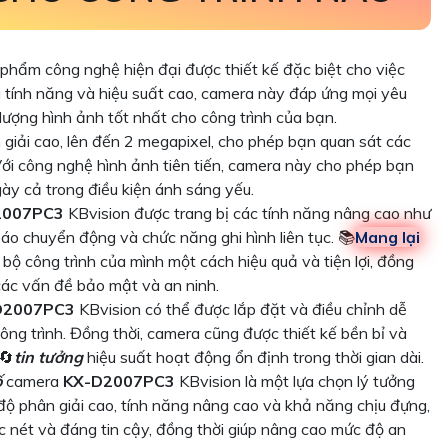
 phẩm công nghệ hiện đại được thiết kế đặc biệt cho việc
g tính năng và hiệu suất cao, camera này đáp ứng mọi yêu
lượng hình ảnh tốt nhất cho công trình của bạn.
 giải cao, lên đến 2 megapixel, cho phép bạn quan sát các
. Với công nghệ hình ảnh tiên tiến, camera này cho phép bạn
gày cả trong điều kiện ánh sáng yếu.
2007PC3
KBvision được trang bị các tính năng nâng cao như
o chuyển động và chức năng ghi hình liên tục. 📚
Mang lại
ộ công trình của mình một cách hiệu quả và tiện lợi, đồng
 các vấn đề bảo mật và an ninh.
D2007PC3
KBvision có thể được lắp đặt và điều chỉnh dễ
ng trình. Đồng thời, camera cũng được thiết kế bền bỉ và
 🔄
tin tưởng
hiệu suất hoạt động ổn định trong thời gian dài.
ố
camera
KX-D2007PC3
KBvision là một lựa chọn lý tưởng
 độ phân giải cao, tính năng nâng cao và khả năng chịu đựng,
 nét và đáng tin cậy, đồng thời giúp nâng cao mức độ an