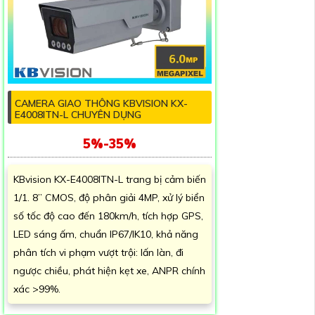
CAMERA GIAO THÔNG KBVISION KX-
E4008ITN-L CHUYÊN DỤNG
5%-35%
KBvision KX-E4008ITN-L trang bị cảm biến
1/1. 8” CMOS, độ phân giải 4MP, xử lý biển
số tốc độ cao đến 180km/h, tích hợp GPS,
LED sáng ấm, chuẩn IP67/IK10, khả năng
phân tích vi phạm vượt trội: lấn làn, đi
ngược chiều, phát hiện kẹt xe, ANPR chính
xác >99%.