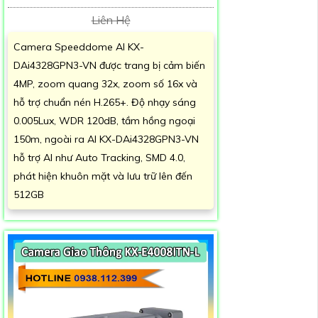
Liên Hệ
Camera Speeddome AI KX-
DAi4328GPN3-VN được trang bị cảm biến
4MP, zoom quang 32x, zoom số 16x và
hỗ trợ chuẩn nén H.265+. Độ nhạy sáng
0.005Lux, WDR 120dB, tầm hồng ngoại
150m, ngoài ra AI KX-DAi4328GPN3-VN
hỗ trợ AI như Auto Tracking, SMD 4.0,
phát hiện khuôn mặt và lưu trữ lên đến
512GB