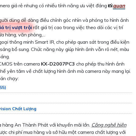
era giá rẻ nhưng có nhiều tính năng ưu việt đáng 📸
quan
ời dùng dễ dàng điều chỉnh góc nhìn và phóng to hình ảnh
á trị vượt trội
rất giá trị cao trong việc theo dõi các vị trí
a hàng, văn phòng,...
oại thông minh Smart IR, cho phép quan sát trong điều kiện
áng bổ sung. Chức năng này giúp hình ảnh vẫn rõ nét, màu
sáng.
h CMOS trên camera
KX-D2007PC3
cho phép thu hình ảnh
ó thể yên tâm về chất lượng hình ảnh mà camera này mang lại.
án chạy:
S5)
sion Chất Lượng
a hàng An Thành Phát với khuyến mãi lớn.
Công nghệ hiện
ược chi phí mua hàng và sở hữu một camera chất lượng với