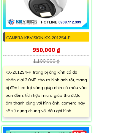
CAMERA KBVISION KX-2012S4-P
950,000 ₫
1,100,000 ₫
KX-2012S4-P trang bị ống kính có độ
phân giải 2.0MP cho ra hình ảnh tốt, trang
bị đèn Led trợ sáng giúp nhìn có màu vào
ban đêm, tích hợp micro giúp thu được
âm thanh cùng với hình ảnh, camera này
sẽ sử dụng chung với đầu ghi hình