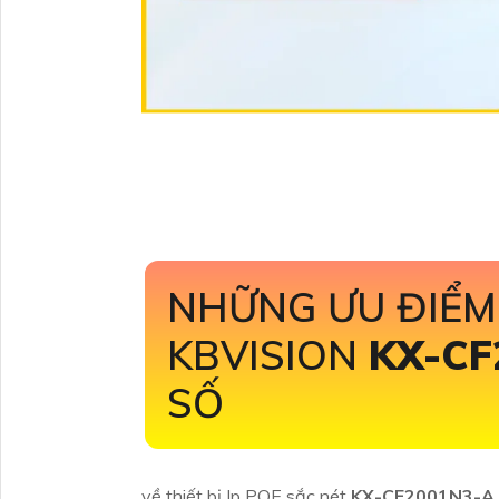
NHỮNG ƯU ĐIỂM
KBVISION
KX-CF
SỐ
về thiết bị Ip POE sắc nét
KX-CF2001N3-A