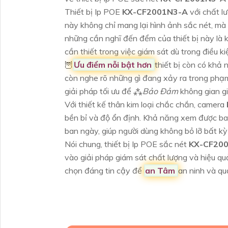
Thiết bị Ip POE
KX-CF2001N3-A
với chất l
này không chỉ mang lại hình ảnh sắc nét, m
những cần nghĩ đến đểm của thiết bị này là 
cần thiết trong việc giám sát dù trong điều k
🦉
Ưu điểm nỗi bật hơn
thiết bị còn có khả
còn nghe rõ những gì đang xảy ra trong phạ
giải pháp tối ưu để ⁂
Bảo Đảm
không gian gi
Với thiết kế thân kim loại chắc chắn, camera
bền bỉ và độ ổn định. Khả năng xem được ban
ban ngày, giúp người dùng không bỏ lỡ bất kỳ 
Nói chung, thiết bị Ip POE sắc nét
KX-CF20
vào giải pháp giám sát chất lượng và hiệu quả
chọn đáng tin cậy để
an Tâm
an ninh và qu