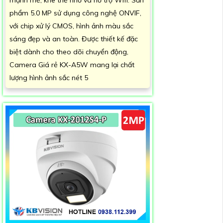
mạnh mẽ, khe thẻ nhớ và hỗ trợ Wifi. Sản
phẩm 5.0 MP sử dụng công nghệ ONVIF,
với chip xử lý CMOS, hình ảnh màu sắc
sáng đẹp và an toàn. Được thiết kế đặc
biệt dành cho theo dõi chuyển động,
Camera Giá rẻ KX-A5W mang lại chất
lượng hình ảnh sắc nét 5