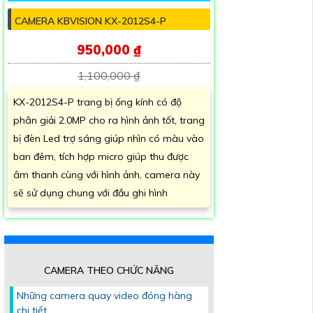
CAMERA KBVISION KX-2012S4-P
950,000 ₫
1,100,000 ₫
KX-2012S4-P trang bị ống kính có độ
phân giải 2.0MP cho ra hình ảnh tốt, trang
bị đèn Led trợ sáng giúp nhìn có màu vào
ban đêm, tích hợp micro giúp thu được
âm thanh cùng với hình ảnh, camera này
sẽ sử dụng chung với đầu ghi hình
CAMERA THEO CHỨC NĂNG
Những camera quay video đóng hàng
chi tiết