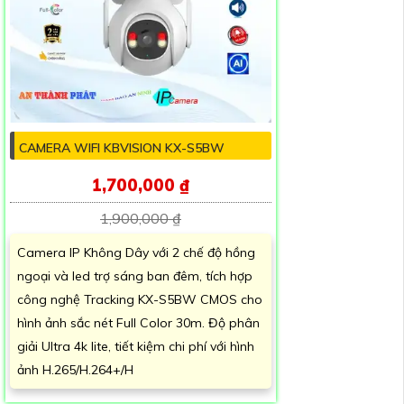
CAMERA WIFI KBVISION KX-S5BW
1,700,000 ₫
1,900,000 ₫
Camera IP Không Dây với 2 chế độ hồng
ngoại và led trợ sáng ban đêm, tích hợp
công nghệ Tracking KX-S5BW CMOS cho
hình ảnh sắc nét Full Color 30m. Độ phân
giải Ultra 4k lite, tiết kiệm chi phí với hình
ảnh H.265/H.264+/H