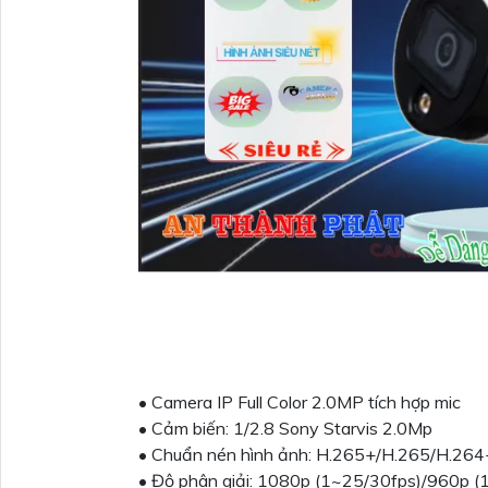
• Camera IP Full Color 2.0MP tích hợp mic
• Cảm biến: 1/2.8 Sony Starvis 2.0Mp
• Chuẩn nén hình ảnh: H.265+/H.265/H.26
• Độ phân giải: 1080p (1~25/30fps)/960p 