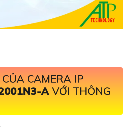
 CỦA CAMERA IP
2001N3-A
VỚI THÔNG
: