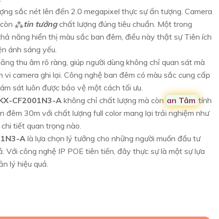
ượng sắc nét lên đến 2.0 megapixel thực sự ấn tượng. Camera
à còn ⁂
tin tưởng
chất lượng đúng tiêu chuẩn. Một trong
khả năng hiển thị màu sắc ban đêm, điều này thật sự Tiên ích
iện ánh sáng yếu.
 năng thu âm rõ ràng, giúp người dùng không chỉ quan sát mà
m vi camera ghi lại. Công nghệ ban đêm có màu sắc cung cấp
ám sát luôn được bảo vệ một cách tối ưu.
KX-CF2001N3-A
không chỉ chất lượng mà còn
an Tâm
tính
 đêm 30m với chất lượng full color mang lại trải nghiệm như
chi tiết quan trọng nào.
01N3-A
là lựa chọn lý tưởng cho những người muốn đầu tư
. Với công nghệ IP POE tiên tiến, đây thực sự là một sự lựa
ản lý hiệu quả.