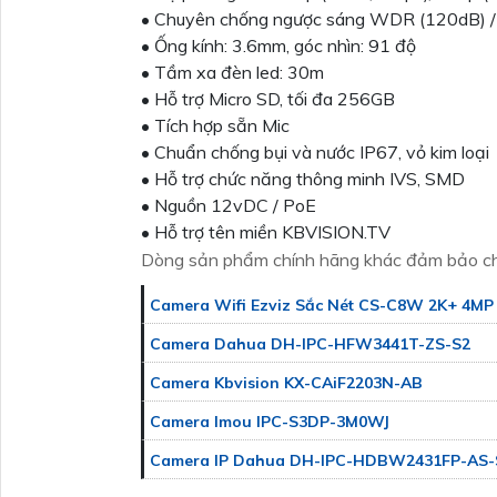
• Chuyên chống ngược sáng WDR (120dB) 
• Ống kính: 3.6mm, góc nhìn: 91 độ
• Tầm xa đèn led: 30m
• Hỗ trợ Micro SD, tối đa 256GB
• Tích hợp sẵn Mic
• Chuẩn chống bụi và nước IP67, vỏ kim loại
• Hỗ trợ chức năng thông minh IVS, SMD
• Nguồn 12vDC / PoE
• Hỗ trợ tên miền KBVISION.TV
Dòng sản phẩm chính hãng khác đảm bảo ch
Camera Wifi Ezviz Sắc Nét CS-C8W 2K+ 4MP
Camera Dahua DH-IPC-HFW3441T-ZS-S2
Camera Kbvision KX-CAiF2203N-AB
Camera Imou IPC-S3DP-3M0WJ
Camera IP Dahua DH-IPC-HDBW2431FP-AS-