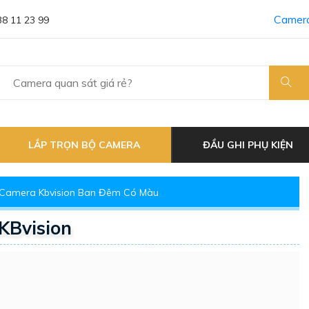
Camera
38 11 23 99
LẮP TRỌN BỘ CAMERA
ĐẦU GHI PHỤ KIỆN
Camera Kbvision Ban Đêm Có Màu
KBvision