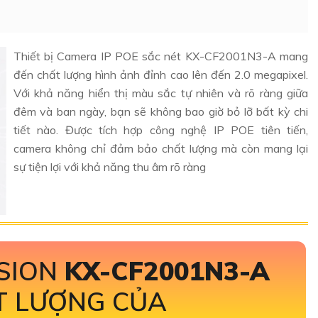
Thiết bị Camera IP POE sắc nét KX-CF2001N3-A mang
đến chất lượng hình ảnh đỉnh cao lên đến 2.0 megapixel.
Với khả năng hiển thị màu sắc tự nhiên và rõ ràng giữa
đêm và ban ngày, bạn sẽ không bao giờ bỏ lỡ bất kỳ chi
tiết nào. Được tích hợp công nghệ IP POE tiên tiến,
camera không chỉ đảm bảo chất lượng mà còn mang lại
sự tiện lợi với khả năng thu âm rõ ràng
ISION
KX-CF2001N3-A
T LƯỢNG CỦA