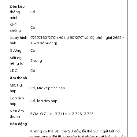
Đèn kép
thông
Có
minh
Khử
Có
sương
Xoay hình
0°/90°/180°/270° (Hỗ trợ 90°/270° với độ phân giải 2688 ×
ảnh
1520 trở xuống)
Gương
Có
Mặt nạ
8 vùng
riêng tư
LDC
Có
Âm thanh
MIC tích
Có, Mic kép tích hợp
hợp
Loa tích
Có, loa tích hợp
hợp
Nén âm
PCM; G.711a; G.711Mu; G.726; G.723
thanh
Báo động
Không có thẻ SD; thẻ SD đầy; lỗi thẻ SD; ngắt kết nối
mạng; xung đột IP; truy cập trái phép; phát hiện chuyển