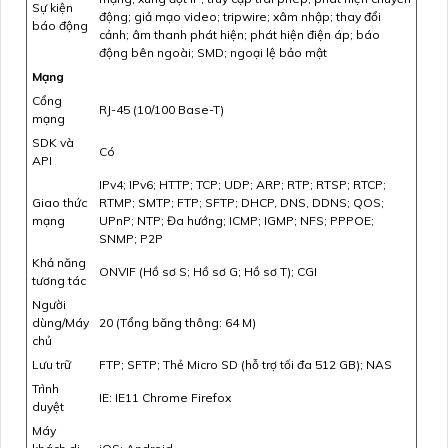
Sự kiện
động; giả mạo video; tripwire; xâm nhập; thay đổi
báo động
cảnh; âm thanh phát hiện; phát hiện điện áp; báo
động bên ngoài; SMD; ngoại lệ bảo mật
Mạng
Cổng
RJ-45 (10/100 Base-T)
mạng
SDK và
Có
API
IPv4; IPv6; HTTP; TCP; UDP; ARP; RTP; RTSP; RTCP;
Giao thức
RTMP; SMTP; FTP; SFTP; DHCP, DNS, DDNS; QOS;
mạng
UPnP; NTP; Đa hướng; ICMP; IGMP; NFS; PPPOE;
SNMP; P2P
Khả năng
ONVIF (Hồ sơ S; Hồ sơ G; Hồ sơ T); CGI
tương tác
Người
dùng/Máy
20 (Tổng băng thông: 64 M)
chủ
Lưu trữ
FTP; SFTP; Thẻ Micro SD (hỗ trợ tối đa 512 GB); NAS
Trình
IE: IE11 Chrome Firefox
duyệt
Máy