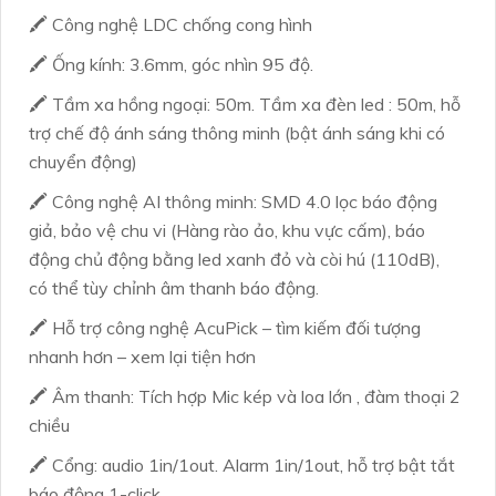
🖍 Công nghệ LDC chống cong hình
🖍 Ống kính: 3.6mm, góc nhìn 95 độ.
🖍 Tầm xa hồng ngoại: 50m. Tầm xa đèn led : 50m, hỗ
trợ chế độ ánh sáng thông minh (bật ánh sáng khi có
chuyển động)
🖍 Công nghệ AI thông minh: SMD 4.0 lọc báo động
giả, bảo vệ chu vi (Hàng rào ảo, khu vực cấm), báo
động chủ động bằng led xanh đỏ và còi hú (110dB),
có thể tùy chỉnh âm thanh báo động.
🖍 Hỗ trợ công nghệ AcuPick – tìm kiếm đối tượng
nhanh hơn – xem lại tiện hơn
🖍 Âm thanh: Tích hợp Mic kép và loa lớn , đàm thoại 2
chiều
🖍 Cổng: audio 1in/1out. Alarm 1in/1out, hỗ trợ bật tắt
báo động 1-click