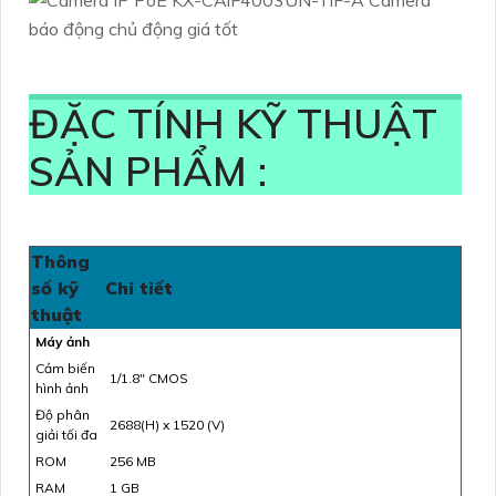
ĐẶC TÍNH KỸ THUẬT
SẢN PHẨM :
Thông
số kỹ
Chi tiết
thuật
Máy ảnh
Cảm biến
1/1.8" CMOS
hình ảnh
Độ phân
2688(H) x 1520 (V)
giải tối đa
ROM
256 MB
RAM
1 GB