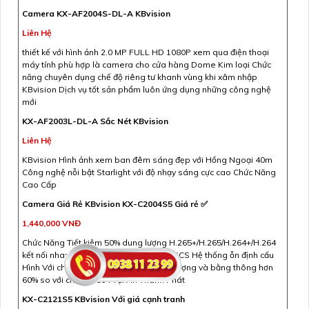
Camera KX-AF2004S-DL-A KBvision
Liên Hệ
thiết kế với hình ảnh 2.0 MP FULL HD 1080P xem qua điện thoại
máy tính phù hợp là camera cho cửa hàng Dome Kim loại Chức
năng chuyên dụng chế độ riêng tư khanh vùng khi xâm nhập
KBvision Dịch vụ tốt sản phẩm luôn ứng dụng những công nghệ
mới
KX-AF2003L-DL-A Sắc Nét KBvision
Liên Hệ
KBvision Hình ảnh xem ban đêm sáng đẹp với Hồng Ngoại 40m
Công nghệ nỗi bật Starlight với độ nhạy sáng cực cao Chức Năng
Cao Cấp
Camera Giá Rẻ KBvision KX-C2004S5 Giá rẻ ✅
1,440,000 VNĐ
Chức Năng Tiết kiệm 50% dung lượng H.265+/H.265/H.264+/H.264
kết nối nhanh với trang bị AHD CVI TVI BCS Hệ thống ỗn định cấu
Hình Với chuẩn nén H.265+ Giảm dung lượng và bằng thông hơn
60% so với chuẩn h264 Tại An Thành Phát
KX-C2121S5 KBvision Với giá cạnh tranh