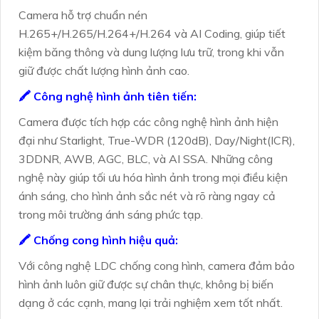
Camera hỗ trợ chuẩn nén
H.265+/H.265/H.264+/H.264 và AI Coding, giúp tiết
kiệm băng thông và dung lượng lưu trữ, trong khi vẫn
giữ được chất lượng hình ảnh cao.
🖍 Công nghệ hình ảnh tiên tiến:
Camera được tích hợp các công nghệ hình ảnh hiện
đại như Starlight, True-WDR (120dB), Day/Night(ICR),
3DDNR, AWB, AGC, BLC, và AI SSA. Những công
nghệ này giúp tối ưu hóa hình ảnh trong mọi điều kiện
ánh sáng, cho hình ảnh sắc nét và rõ ràng ngay cả
trong môi trường ánh sáng phức tạp.
🖍 Chống cong hình hiệu quả:
Với công nghệ LDC chống cong hình, camera đảm bảo
hình ảnh luôn giữ được sự chân thực, không bị biến
dạng ở các cạnh, mang lại trải nghiệm xem tốt nhất.