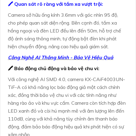
🖍 Quan sát rõ ràng với tầm xa vượt trội:
Camera sở hữu ống kính 3.6mm với góc nhìn 95 độ,
cho phép quan sát diện rộng. Bên cạnh đó, tầm xa
hồng ngoại và đèn LED đều lên đến 50m, hỗ trợ chế
độ ánh sáng thông minh, tự động bật đèn khi phát
hiện chuyển động, nâng cao hiệu quả giám sát.
Công Nghệ AI Thông Minh - Bảo Vệ Hiệu Quả
🖍 Báo động chủ động và bảo vệ chu vi:
Với công nghệ AI SMD 4.0, camera KX-CAiF4003UN-
TiF-A có khả năng lọc báo động giả một cách chính
xác, đồng thời bảo vệ chu vi với các tính năng như
hàng rào ảo và khu vực cấm. Camera còn tích hợp đèn
LED xanh đỏ và còi hú mạnh mẽ với âm lượng lên đến
110dB, cùng với khả năng tùy chỉnh âm thanh báo
động, đảm bảo báo động hiệu quả khi phát hiện có sự
xâm nhập.