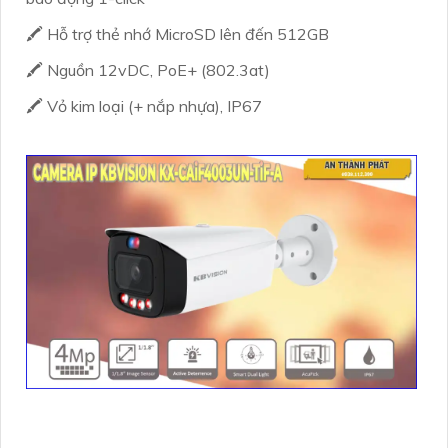
🖍 Hỗ trợ thẻ nhớ MicroSD lên đến 512GB
🖍 Nguồn 12vDC, PoE+ (802.3at)
🖍 Vỏ kim loại (+ nắp nhựa), IP67