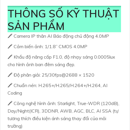
THÔNG SỐ KỸ THUẬT
SẢN PHẨM
🖍 Camera IP thân AI Báo động chủ động 4.0MP
🖍 Cảm biến ảnh: 1/1.8” CMOS 4.0MP
🖍 Khẩu độ nâng cấp F1.0, độ nhạy sáng 0.0005lux
cho hình ảnh ban đêm sáng đẹp.
🖍 Độ phân giải: 25/30fps@2688 × 1520
🖍 Chuẩn nén: H.265+/H.265/H.264+/H.264, AI
Coding
🖍 Công nghệ hình ảnh: Starlight, True-WDR (120dB),
Day/Night(ICR), 3DDNR, AWB, AGC, BLC, AI SSA (tự
tương thích điều kiện ánh sáng thay đổi của môi
trường)