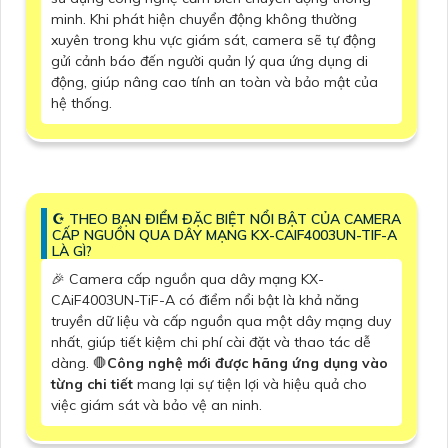
minh. Khi phát hiện chuyển động không thường
xuyên trong khu vực giám sát, camera sẽ tự động
gửi cảnh báo đến người quản lý qua ứng dụng di
động, giúp nâng cao tính an toàn và bảo mật của
hệ thống.
☪ THEO BẠN ĐIỂM ĐẶC BIỆT NỔI BẬT CỦA CAMERA
CẤP NGUỒN QUA DÂY MẠNG KX-CAIF4003UN-TIF-A
LÀ GÌ?
️🎉 Camera cấp nguồn qua dây mạng KX-
CAiF4003UN-TiF-A có điểm nổi bật là khả năng
truyền dữ liệu và cấp nguồn qua một dây mạng duy
nhất, giúp tiết kiệm chi phí cài đặt và thao tác dễ
dàng. 🛑
Công nghệ mới được hãng ứng dụng vào
từng chi tiết
mang lại sự tiện lợi và hiệu quả cho
việc giám sát và bảo vệ an ninh.