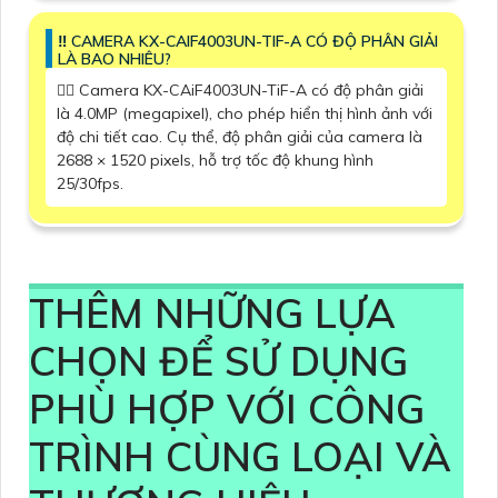
‼️ CAMERA KX-CAIF4003UN-TIF-A CÓ ĐỘ PHÂN GIẢI
LÀ BAO NHIÊU?
❤️‍💋‍ Camera KX-CAiF4003UN-TiF-A có độ phân giải
là 4.0MP (megapixel), cho phép hiển thị hình ảnh với
độ chi tiết cao. Cụ thể, độ phân giải của camera là
2688 × 1520 pixels, hỗ trợ tốc độ khung hình
25/30fps.
THÊM NHỮNG LỰA
CHỌN ĐỂ SỬ DỤNG
PHÙ HỢP VỚI CÔNG
TRÌNH CÙNG LOẠI VÀ