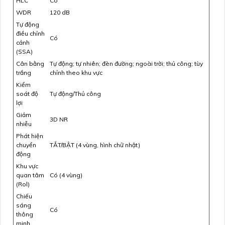
HLC
Có
WDR
120 dB
Tự động
điều chỉnh
Có
cảnh
(SSA)
Cân bằng
Tự động; tự nhiên; đèn đường; ngoài trời; thủ công; tùy
trắng
chỉnh theo khu vực
Kiểm
soát độ
Tự động/Thủ công
lợi
Giảm
3D NR
nhiễu
Phát hiện
chuyển
TẮT/BẬT (4 vùng, hình chữ nhật)
động
Khu vực
quan tâm
Có (4 vùng)
(Rol)
Chiếu
sáng
Có
thông
minh