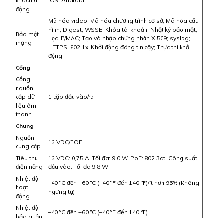
khách di
iOS; Android
động
Mã hóa video; Mã hóa chương trình cơ sở; Mã hóa cấu
hình; Digest; WSSE; Khóa tài khoản; Nhật ký bảo mật;
Bảo mật
Lọc IP/MAC; Tạo và nhập chứng nhận X.509; syslog;
mạng
HTTPS; 802.1x; Khởi động đáng tin cậy; Thực thi khởi
động
Cổng
Cổng
nguồn
cấp dữ
1 cặp đầu vào/ra
liệu âm
thanh
Chung
Nguồn
12 VDC/POE
cung cấp
Tiêu thụ
12 VDC: 0,75 A, Tối đa: 9,0 W, PoE: 802.3at, Công suất
điện năng
đầu vào: Tối đa 9,8 W
Nhiệt độ
–40 °C đến +60 °C (–40 °F đến 140 °F)/ít hơn 95% (Không
hoạt
ngưng tụ)
động
Nhiệt độ
–40 °C đến +60 °C (–40 °F đến 140 °F)
bảo quản