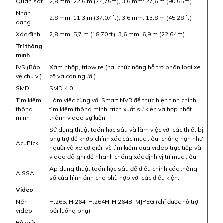
Quan sát
2,8 mm: 22,6 m (74,75 ft), 3,6 mm: 27,6 m (90,55 ft)
Nhận
2,8 mm: 11,3 m (37,07 ft), 3,6 mm: 13,8 m (45,28 ft)
dạng
Xác định
2,8 mm: 5,7 m (18,70 ft), 3,6 mm: 6,9 m (22,64 ft)
Trí thông
minh
IVS (Bảo
Xâm nhập, tripwire (hai chức năng hỗ trợ phân loại xe
vệ chu vi)
cộ và con người)
SMD
SMD 4.0
Tìm kiếm
Làm việc cùng với Smart NVR để thực hiện tinh chỉnh
thông
tìm kiếm thông minh, trích xuất sự kiện và hợp nhất
minh
thành video sự kiện
Sử dụng thuật toán học sâu và làm việc với các thiết bị
phụ trợ để khớp chính xác các mục tiêu, chẳng hạn như
AcuPick
người và xe cơ giới, và tìm kiếm qua video trực tiếp và
video đã ghi để nhanh chóng xác định vị trí mục tiêu.
Áp dụng thuật toán học sâu để điều chỉnh các thông
AISSA
số của hình ảnh cho phù hợp với các điều kiện.
Video
Nén
H.265; H.264; H.264H; H.264B; MJPEG (chỉ được hỗ trợ
video
bởi luồng phụ)
Bộ giải