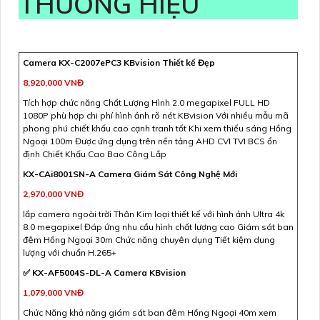
THƯƠNG HIỆU
Camera KX-C2007ePC3 KBvision Thiết kế Đẹp
8,920,000 VNĐ
Tích hợp chức năng Chất Lượng Hình 2.0 megapixel FULL HD
1080P phù hợp chi phí hình ảnh rõ nét KBvision Với nhiều mẫu mã
phong phú chiết khấu cao cạnh tranh tốt Khi xem thiếu sáng Hồng
Ngoại 100m Được ứng dụng trên nền tảng AHD CVI TVI BCS ổn
định Chiết Khấu Cao Bao Công Lắp
KX-CAi8001SN-A Camera Giám Sát Công Nghệ Mới
2,970,000 VNĐ
lắp camera ngoài trời Thân Kim loại thiết kế với hình ảnh Ultra 4k
8.0 megapixel Đáp ứng nhu cầu hình chất lượng cao Giám sát ban
đêm Hồng Ngoại 30m Chức năng chuyên dụng Tiết kiệm dung
lượng với chuẩn H.265+
✅ KX-AF5004S-DL-A Camera KBvision
1,079,000 VNĐ
Chức Năng khả năng giám sát ban đêm Hồng Ngoại 40m xem