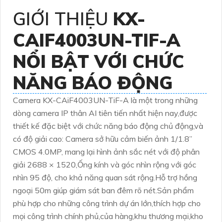
GIỚI THIỆU
KX-
CAIF4003UN-TIF-A
NỔI BẬT VỚI CHỨC
NĂNG BÁO ĐỘNG
Camera KX-CAiF4003UN-TiF-A là một trong những
dòng camera IP thân AI tiên tiến nhất hiện nay,được
thiết kế đặc biệt với chức năng báo động chủ động,và
có độ giải cao: Camera sở hữu cảm biến ảnh 1/1.8”
CMOS 4.0MP, mang lại hình ảnh sắc nét với độ phân
giải 2688 × 1520,Ống kính và góc nhìn rộng với góc
nhìn 95 độ, cho khả năng quan sát rộng.Hỗ trợ hồng
ngoại 50m giúp giám sát ban đêm rõ nét.Sản phẩm
phù hợp cho những công trình dự án lớn,thích hợp cho
mọi công trình chính phủ,của hàng,khu thương mại,kho