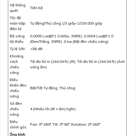
Hệ thống
Tiến bộ
quét
Tốc độ
màn trập
Tự động/Thủ công 1/3 giây-1/100.000 giây
điện tử
Độ sáng
0,0005 Lux@F1.0 (Màu, 30IRE), 0,0004 Lux@F1.0
tối thiểu
(Đen/Trắng, 30IRE), 0 lux (Bật đèn chiếu sáng)
Tỷ lệ S/N
>56 dB
Khoảng
cách
Tối đa 50 m (164,04 ft) (IR), Tối đa 50 m (164,04 ft) (Ánh
chiếu
sáng ấm)
sáng
Điều
khiển đèn
Bật/Tắt Tự động; Thủ công
chiếu
sáng
Số đèn
chiếu
4 (Nhiều lõi (IR + ấm) light)
sáng
Điều
Pan: 0°-360°, Tilt: 0°-90°, Rotation: 0°-360°
chỉnh góc
Ống kính