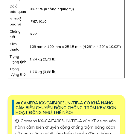
Độ ẩm
0%–95% (Không ngưng tụ)
bảo quản
Mức độ
IP67; IK10
bảo vệ
Chống
6 kV
sét
Kích
109 mm × 109 mm × 254,5 mm (4,29" × 4,29" × 10,02")
thước
Trọng
1,24 kg (2,73 lb)
lượng tịnh
Trọng
1,76 kg (3,88 lb)
lượng thô
📣 CAMERA KX-CAIF4003UN-TIF-A CÓ KHẢ NĂNG
CẢM BIẾN CHUYỂN ĐỘNG CHỐNG TRỘM KBVISION
HOẠT ĐỘNG NHƯ THẾ NÀO?
💞 Camera KX-CAiF4003UN-TiF-A của KBvision vận
hành cảm biến chuyển động chống trộm bằng cách
sử dụng công nghệ cảm biến chuyển động thông