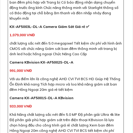
ban đêm phù hợp với Trang bị Có báo động nhận dạng chuyển
động trước ống kính Chức năng thông minh với Starlight thông số
có Báo động tại chỗ bằng âm thanh và đèn nhấp nháy đang
khuyến mãi
KX-AF5003L-DL-A Camera Giám Sát Giá rẻ ✅
1,079,000 VNĐ
chất lượng sắc nét đến 5.0 megapixel Tiết kiệm chi phí với hình ảnh
CMOS với chức năng Giám sát ban đêm thông minh với trang bị
ánh led hoặc hồng ngoại Chức Năng Cao Cấp
Camera KBvision KX-AF5002S-DL-A
991,000 VNĐ
Với ưu điểm lớn là công nghệ AHD CVI TVI BCS HD Giúp Hệ Thống
Ổn Định khả nang Tích hợp micro và loa khả năng giám sát ban
đêm Hồng Ngoại 20m giá rẻ tiết kiệm
Camera KX-AF5001S-DL-A KBvision
933,000 VNĐ
Khả Năng chất lượng sắc nét đến 5.0 MP Độ phân giải Ultra 4k lite
Độ phân giải phù hợp giám sát trên điện thoại KBvision là lựa
chọn hàng đầu cho công trình giá rẻ chất lượng Xem ban đêm
Hồng Ngoại 20m công nghệ AHD CVI TVI BCS tiết kiệm chi phí