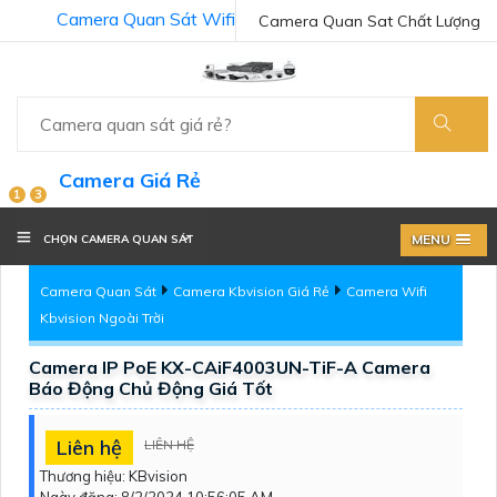
Camera Quan Sát Wifi
Camera Quan Sat Chất Lượng
Camera Giá Rẻ
1
3
MENU
CHỌN CAMERA QUAN SÁT
Camera Quan Sát
Camera Kbvision Giá Rẻ
Camera Wifi
Kbvision Ngoài Trời
Camera IP PoE KX-CAiF4003UN-TiF-A Camera
Báo Động Chủ Động Giá Tốt
Liên hệ
LIÊN HỆ
Thương hiệu:
KBvision