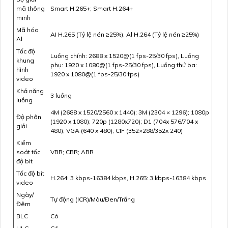
mã thông
Smart H.265+; Smart H.264+
minh
Mã hóa
AI H.265 (Tỷ lệ nén ≥25%), Al H.264 (Tỷ lệ nén ≥25%)
Al
Tốc độ
Luồng chính: 2688 x 1520@(1 fps-25/30 fps), Luồng
khung
phụ: 1920 x 1080@(1 fps-25/30 fps), Luồng thứ ba:
hình
1920 x 1080@(1 fps-25/30 fps)
video
Khả năng
3 luồng
luồng
4M (2688 x 1520/2560 x 1440); 3M (2304 × 1296); 1080p
Độ phân
(1920 x 1080); 720p (1280x720); D1 (704x 576/704 x
giải
480); VGA (640 x 480); CIF (352×288/352x 240)
Kiểm
soát tốc
VBR; CBR; ABR
độ bit
Tốc độ bit
H.264: 3 kbps-16384 kbps, H.265: 3 kbps-16384 kbps
video
Ngày/
Tự động (ICR)/Màu/Đen/Trắng
Đêm
BLC
Có