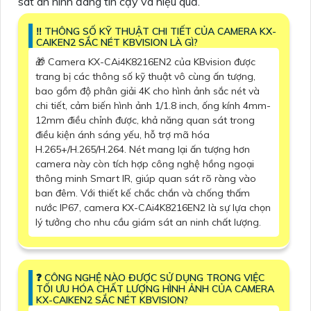
sát an ninh đáng tin cậy và hiệu quả.
‼️ THÔNG SỐ KỸ THUẬT CHI TIẾT CỦA CAMERA KX-
CAIKEN2 SẮC NÉT KBVISION LÀ GÌ?
🎁 Camera KX-CAi4K8216EN2 của KBvision được
trang bị các thông số kỹ thuật vô cùng ấn tượng,
bao gồm độ phân giải 4K cho hình ảnh sắc nét và
chi tiết, cảm biến hình ảnh 1/1.8 inch, ống kính 4mm-
12mm điều chỉnh được, khả năng quan sát trong
điều kiện ánh sáng yếu, hỗ trợ mã hóa
H.265+/H.265/H.264. Nét mang lại ấn tượng hơn
camera này còn tích hợp công nghệ hồng ngoại
thông minh Smart IR, giúp quan sát rõ ràng vào
ban đêm. Với thiết kế chắc chắn và chống thấm
nước IP67, camera KX-CAi4K8216EN2 là sự lựa chọn
lý tưởng cho nhu cầu giám sát an ninh chất lượng.
️❓ CÔNG NGHỆ NÀO ĐƯỢC SỬ DỤNG TRONG VIỆC
TỐI ƯU HÓA CHẤT LƯỢNG HÌNH ẢNH CỦA CAMERA
KX-CAIKEN2 SẮC NÉT KBVISION?