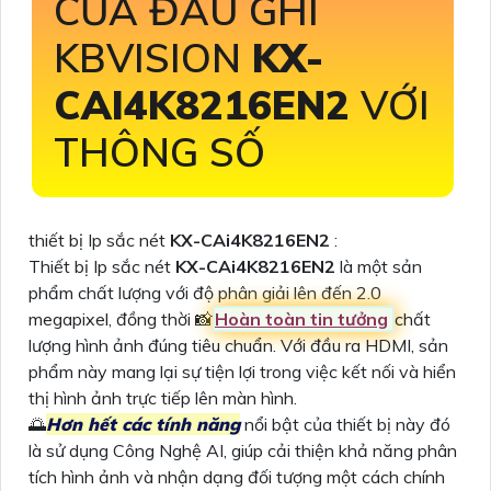
CỦA ĐẦU GHI
KBVISION
KX-
CAI4K8216EN2
VỚI
THÔNG SỐ
thiết bị Ip sắc nét
KX-CAi4K8216EN2
:
Thiết bị Ip sắc nét
KX-CAi4K8216EN2
là một sản
phẩm chất lượng với độ phân giải lên đến 2.0
megapixel, đồng thời 📸
Hoàn toàn tin tưởng
chất
lượng hình ảnh đúng tiêu chuẩn. Với đầu ra HDMI, sản
phẩm này mang lại sự tiện lợi trong việc kết nối và hiển
thị hình ảnh trực tiếp lên màn hình.
🌅
Hơn hết các tính năng
nổi bật của thiết bị này đó
là sử dụng Công Nghệ AI, giúp cải thiện khả năng phân
tích hình ảnh và nhận dạng đối tượng một cách chính