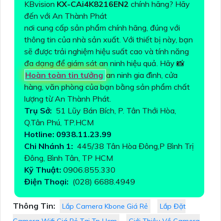
KBvision
KX-CAi4K8216EN2
chính hãng? Hãy
đến với An Thành Phát
nơi cung cấp sản phẩm chính hãng, đúng với
thông tin của nhà sản xuất. Với thiết bị này, bạn
sẽ được trải nghiệm hiệu suất cao và tính năng
đa dạng để giám sát an ninh hiệu quả. Hãy 📸
Hoàn toàn tin tưởng
an ninh gia đình, cửa
hàng, văn phòng của bạn bằng sản phẩm chất
lượng từ An Thành Phát.
Trụ Sở:
51 Lũy Bán Bích, P. Tân Thới Hòa,
Q.Tân Phú, TP.HCM
Hotline: 0938.11.23.99
Chi Nhánh 1:
445/38 Tân Hòa Đông,P Bình Trị
Đông, Bình Tân, TP HCM
Kỹ Thuật:
0906.855.330
Điện Thoại:
(028) 6688.4949
Thông Tin:
Lắp Camera Kbone Giá Rẻ
Lắp Đặt