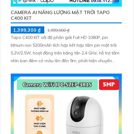
CAMERA AI NĂNG LƯỢNG MẶT TRỜI TAPO
C400 KIT
1,399,300 ₫
1,999,000 ₫
Tapo C400 KIT với độ phân giải Full HD 1080P, pin
lithium-ion 5200mAh tích hợp kết hợp tấm pin mặt trời
5,2V/2,5W, hoạt động trên băng tần 2,4 GHz, hỗ trợ tầm
nhìn ban đêm có màu lên đến 9m, phát hiện chuyển
động và con người bằng AI, đồng thời lưu trữ dữ liệu qua
thẻ microSD lên đến 512GB