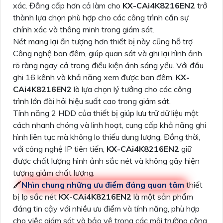
xác. Đẳng cấp hơn cả làm cho
KX-CAi4K8216EN2
trở
thành lựa chọn phù hợp cho các công trình cần sự
chính xác và thông minh trong giám sát.
Nét mang lại ấn tượng hơn thiết bị này cũng hỗ trợ
Công nghệ ban đêm, giúp quan sát và ghi lại hình ảnh
rõ ràng ngay cả trong điều kiện ánh sáng yếu. Với đầu
ghi 16 kênh và khả năng xem được ban đêm,
KX-
CAi4K8216EN2
là lựa chọn lý tưởng cho các công
trình lớn đòi hỏi hiệu suất cao trong giám sát.
Tính năng 2 HDD của thiết bị giúp lưu trữ dữ liệu một
cách nhanh chóng và linh hoạt, cung cấp khả năng ghi
hình liên tục mà không lo thiếu dung lượng. Đồng thời,
với công nghệ IP tiên tiến,
KX-CAi4K8216EN2
giữ
được chất lượng hình ảnh sắc nét và không gây hiện
tượng giảm chất lượng.
🖍
Nhìn chung những ưu điểm đáng quan tâm
thiết
bị Ip sắc nét
KX-CAi4K8216EN2
là một sản phẩm
đáng tin cậy với nhiều ưu điểm và tính năng, phù hợp
cho việc giám sát và bảo vệ trong các môi trường công