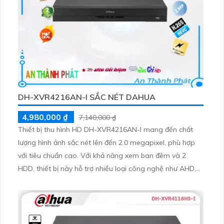
DH-XVR4216AN-I SẮC NÉT DAHUA
4,980,000 ₫
7,140,000 ₫
Thiết bị thu hình HD DH-XVR4216AN-I mang đến chất
lượng hình ảnh sắc nét lên đến 2.0 megapixel, phù hợp
với tiêu chuẩn cao. Với khả năng xem ban đêm và 2
HDD, thiết bị này hỗ trợ nhiều loại công nghệ như AHD,
CVI, TVI và BCS, mang lại độ bền cao. Thêm vào đó, với
2 Camera IP kèm theo, thiết bị này lý tưởng cho các
công trình lớn