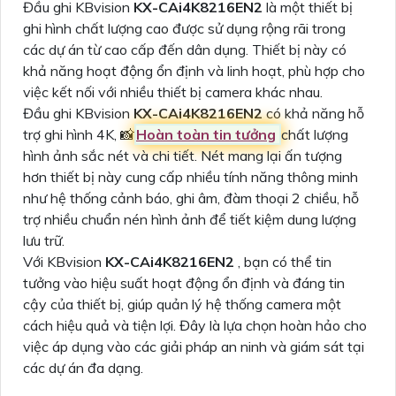
Đầu ghi KBvision
KX-CAi4K8216EN2
là một thiết bị
ghi hình chất lượng cao được sử dụng rộng rãi trong
các dự án từ cao cấp đến dân dụng. Thiết bị này có
khả năng hoạt động ổn định và linh hoạt, phù hợp cho
việc kết nối với nhiều thiết bị camera khác nhau.
Đầu ghi KBvision
KX-CAi4K8216EN2
có khả năng hỗ
trợ ghi hình 4K, 📸
Hoàn toàn tin tưởng
chất lượng
hình ảnh sắc nét và chi tiết. Nét mang lại ấn tượng
hơn thiết bị này cung cấp nhiều tính năng thông minh
như hệ thống cảnh báo, ghi âm, đàm thoại 2 chiều, hỗ
trợ nhiều chuẩn nén hình ảnh để tiết kiệm dung lượng
lưu trữ.
Với KBvision
KX-CAi4K8216EN2
, bạn có thể tin
tưởng vào hiệu suất hoạt động ổn định và đáng tin
cậy của thiết bị, giúp quản lý hệ thống camera một
cách hiệu quả và tiện lợi. Đây là lựa chọn hoàn hảo cho
việc áp dụng vào các giải pháp an ninh và giám sát tại
các dự án đa dạng.