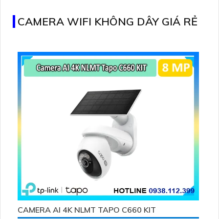
với công nghệ AI, phù hợp cho mọi công trình hiện đại
CAMERA WIFI KHÔNG DÂY GIÁ RẺ
CAMERA AI 4K NLMT TAPO C660 KIT