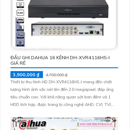
ĐẦU GHI DAHUA 16 KÊNH DH-XVR4116HS-I
GIÁ RẺ
3,900,000 ₫
4,700,000 ₫
Thiết bị thu hình HD DH-XVR4116HS-I mang đến chất
lượng hình ảnh sắc nét lên đến 2.0 megapixel, đáp ứng
tiêu chuẩn cao. Với khả năng quan sát ban đêm và 1
HDD tích hợp, được trang bị công nghệ AHD, CVI, TVI,
BCS cho độ bền và chất lượng hình ảnh cao. Kèm theo 2
Camera IP, phù hợp sử dụng cho các công trình lớn