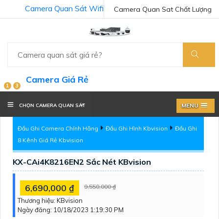
Camera Quan Sát Wifi
Camera Quan Sat Chất Lượng
Camera Giá Rẻ
1
3
MENU
CHỌN CAMERA QUAN SÁT
Đầu Ghi Camera Chính Hãng
Đầu Ghi Hình Kbvision
Đầu Ghi
8 Kênh Giá Rẻ Kbvision
KX-CAi4K8216EN2 Sắc Nét KBvision
6,690,000 ₫
9,550,000 ₫
Thương hiệu:
KBvision
Ngày đăng:
10/18/2023 1:19:30 PM