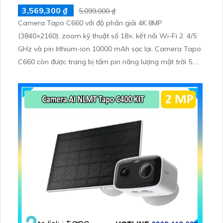
3,569,300 ₫
5,099,000 ₫
Camera Tapo C660 với độ phân giải 4K 8MP
(3840×2160), zoom kỹ thuật số 18×, kết nối Wi-Fi 2. 4/5
GHz và pin lithium-ion 10000 mAh sạc lại. Camera Tapo
C660 còn được trang bị tấm pin năng lượng mặt trời 5.
2V 2. 5W, tích hợp AI phát hiện người, thú cưng, phương
tiện, lưu trữ thẻ microSD tối đa 512 GB