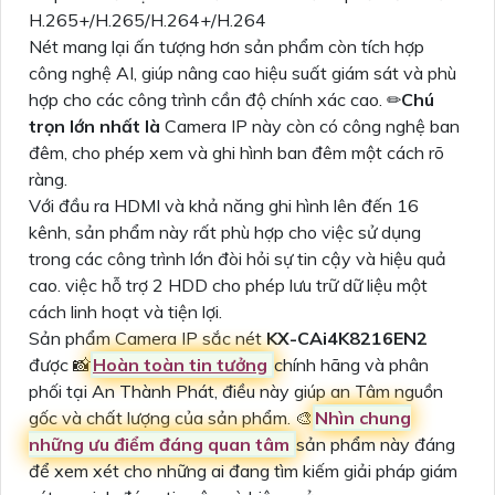
H.265+/H.265/H.264+/H.264
Nét mang lại ấn tượng hơn sản phẩm còn tích hợp
công nghệ AI, giúp nâng cao hiệu suất giám sát và phù
hợp cho các công trình cần độ chính xác cao. ✏
Chú
trọn lớn nhất là
Camera IP này còn có công nghệ ban
đêm, cho phép xem và ghi hình ban đêm một cách rõ
ràng.
Với đầu ra HDMI và khả năng ghi hình lên đến 16
kênh, sản phẩm này rất phù hợp cho việc sử dụng
trong các công trình lớn đòi hỏi sự tin cậy và hiệu quả
cao. việc hỗ trợ 2 HDD cho phép lưu trữ dữ liệu một
cách linh hoạt và tiện lợi.
Sản phẩm Camera IP sắc nét
KX-CAi4K8216EN2
được 📸
Hoàn toàn tin tưởng
chính hãng và phân
phối tại An Thành Phát, điều này giúp an Tâm nguồn
gốc và chất lượng của sản phẩm. 🎨
Nhìn chung
những ưu điểm đáng quan tâm
sản phẩm này đáng
để xem xét cho những ai đang tìm kiếm giải pháp giám