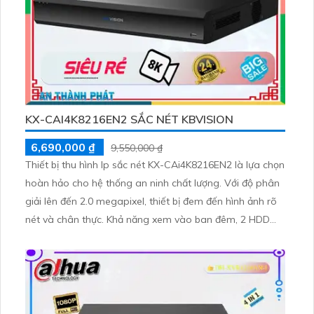
KX-CAI4K8216EN2 SẮC NÉT KBVISION
6,690,000 ₫
9,550,000 ₫
Thiết bị thu hình Ip sắc nét KX-CAi4K8216EN2 là lựa chọn
hoàn hảo cho hệ thống an ninh chất lượng. Với độ phân
giải lên đến 2.0 megapixel, thiết bị đem đến hình ảnh rõ
nét và chân thực. Khả năng xem vào ban đêm, 2 HDD
dung lượng lớn, công nghệ IP tiên tiến giúp không giảm
chất lượng hình ảnh