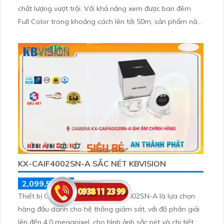
chất lượng vượt trội. Với khả năng xem được ban đêm
Full Color trong khoảng cách lên tới 50m, sản phẩm này
đảm bảo mang đến trải nghiệm giám sát hiệu quả ngày
lẫn đêm. Camera được trang bị công nghệ IP POE giúp
truyền tải dữ liệu một cách ổn định mà không ảnh hưởng
đến chất lượng
KX-CAIF4002SN-A SẮC NÉT KBVISION
2,099,500 ₫
3,230,000 ₫
Thiết bị Camera IP POE KX-CAiF4002SN-A là lựa chọn
hàng đầu dành cho hệ thống giám sát, với độ phân giải
lên đến 4.0 megapixel, cho hình ảnh sắc nét và chi tiết.