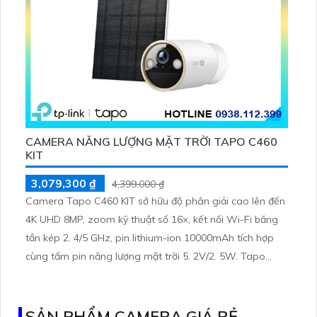
CAMERA NĂNG LƯỢNG MẶT TRỜI TAPO C460
KIT
3,079,300 ₫
4,399,000 ₫
Camera Tapo C460 KIT sở hữu độ phân giải cao lên đến
4K UHD 8MP, zoom kỹ thuật số 16×, kết nối Wi-Fi băng
tần kép 2. 4/5 GHz, pin lithium-ion 10000mAh tích hợp
cùng tấm pin năng lượng mặt trời 5. 2V/2. 5W. Tapo
C460 KIT cũng hỗ trợ quan sát ban đêm màu với cảm
biến Starlight, tầm nhìn lên đến 15 m
SẢN PHẨM CAMERA GIÁ RẺ