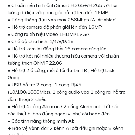
• Chuẩn nén hình ảnh Smart H.265+/H.265 với hai
luồng dữ liệu với phân giải hỗ trợ lên đến 16MP
• Băng thông đầu vào max 256Mbps (AI disabled)
• Hỗ trợ camera độ phân giải lên đến 16MP
• Cổng ra tín hiệu video 1HDMI/1VGA.
• Chế độ chia hình: 1/4/8/9/16
• Hỗ trợ xem lại đồng thời 16 camera cùng lúc
• Hỗ trợ kết nối nhiều thương hiệu camera với chuẩn
tương thích ONVIF 22.06
• Hỗ trợ 2 ổ cứng, mỗi ổ tối đa 16 TB , Hỗ trợ Disk
Group
• USB hỗ trợ 2 cổng , 1 cổng RJ45
(10/100/1000Mbs), 1 cổng audio vào 1 cổng ra, hỗ trợ
đàm thoại 2 chiều.
• Hỗ trợ 4 cổng Alarm in / 2 cổng Alarm out , kết nối
các thiết bị báo động ngoại vi như còi hoặc đèn.
• Các tính năng thông minh AI:
+ Bảo vệ vành đai: 2 kênh AI bởi đầu ghi hoặc 8 kênh