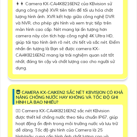
️👩‍👩 Camera KX-CAi4K8216EN2 của KBvision sử
dụng công nghệ XVR tiên tiến để tối ưu hóa chất
lượng hình ảnh. XVR kết hợp giữa công nghệ DVR
và NVR, cho phép ghi hình và xem trực tiếp trên
màn hình cao cấp. Nét mang lại ấn tượng hơn
camera này còn tích hợp công nghệ 4K Ultra HD,
giúp tái tạo hình ảnh rõ nét, chi tiết và sắc nét. Điểm
nhấn ấn tượng là Bạn sẽ được camera KX-
CAi4K8216EN2 mang lại trải nghiệm quan sát tốt
nhất, đáng tin cậy và chất lượng cao cho người sử
dụng.
😇 CAMERA KX-CAIKEN2 SẮC NÉT KBVISION CÓ KHẢ
NĂNG CHỐNG NƯỚC HAY KHÔNG VÀ TỐC ĐỘ GHI
HÌNH LÀ BAO NHIÊU?
❤️‍💋‍ Camera KX-CAi4K8216EN2 sắc nét KBvision
được thiết kế chống nước theo tiêu chuẩn IP67, giúp
hoạt động ổn định trong môi trường nước và lưu trữ
dễ dàng. Tốc độ ghi hình của Camera là 25
hình/giây, cung cấp hình ảnh chất lượng cao và