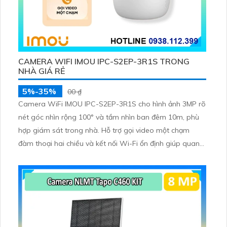
CAMERA WIFI IMOU IPC-S2EP-3R1S TRONG
NHÀ GIÁ RẺ
5%-35%
00 ₫
Camera WiFi IMOU IPC-S2EP-3R1S cho hình ảnh 3MP rõ
nét góc nhìn rộng 100° và tầm nhìn ban đêm 10m, phù
hợp giám sát trong nhà. Hỗ trợ gọi video một chạm
đàm thoại hai chiều và kết nối Wi-Fi ổn định giúp quan
sát từ xa. Lưu trữ linh hoạt qua thẻ microSD tối đa
256GB hoặc lưu đám mây dễ lắp đặt cho gia đình và văn
phòng nhỏ.