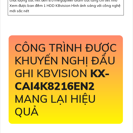
chất lượng sắc nét đến 8.0 megapixel Giám sát từng chi tiết nhỏ
Xem được ban đêm 1 HDD KBvision Hình ảnh sáng với công nghệ
mới sắc nét
CÔNG TRÌNH ĐƯỢC
KHUYẾN NGHỊ ĐẦU
GHI KBVISION
KX-
CAI4K8216EN2
MANG LẠI HIỆU
QUẢ