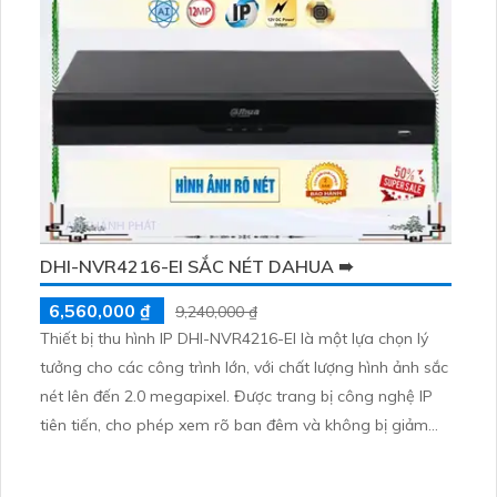
DHI-NVR4216-EI SẮC NÉT DAHUA ➠
6,560,000 ₫
9,240,000 ₫
Thiết bị thu hình IP DHI-NVR4216-EI là một lựa chọn lý
tưởng cho các công trình lớn, với chất lượng hình ảnh sắc
nét lên đến 2.0 megapixel. Được trang bị công nghệ IP
tiên tiến, cho phép xem rõ ban đêm và không bị giảm
chất lượng. Với khả năng lưu trữ trên 2 HDD và cấp
nguồn qua RJ45, thiết bị này cũng hỗ trợ đầu ghi 16 kênh