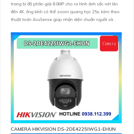
trang bị độ phân giải 8.0MP cho ra hình ảnh sắc nét lên
đến 4K, ống kính có thể zoom quang học 25x, kèm theo
thuật toán AcuSense giúp nhận diện chuẩn người và
phương tiện, nhìn ban đêm hồng ngoại tầm xa lên đến
100m
CAMERA HIKVISION DS-2DE4225IWG1-EHUN