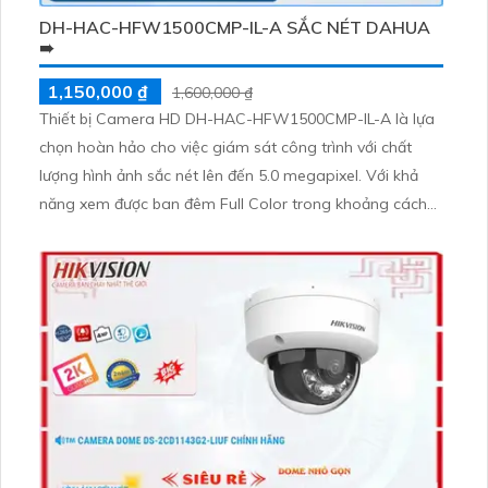
DH-HAC-HFW1500CMP-IL-A SẮC NÉT DAHUA
➠
1,150,000 ₫
1,600,000 ₫
Thiết bị Camera HD DH-HAC-HFW1500CMP-IL-A là lựa
chọn hoàn hảo cho việc giám sát công trình với chất
lượng hình ảnh sắc nét lên đến 5.0 megapixel. Với khả
năng xem được ban đêm Full Color trong khoảng cách
20m, camera này mang đến trải nghiệm xem ban đêm
như ban ngày, tiết kiệm và phù hợp