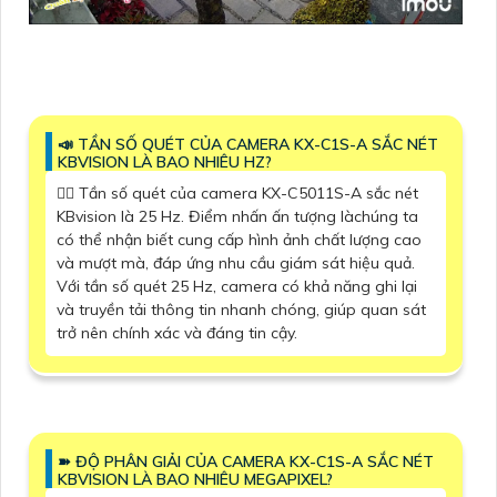
📣 TẦN SỐ QUÉT CỦA CAMERA KX-C1S-A SẮC NÉT
KBVISION LÀ BAO NHIÊU HZ?
🙆‍♀️ Tần số quét của camera KX-C5011S-A sắc nét
KBvision là 25 Hz. Điểm nhấn ấn tượng làchúng ta
có thể nhận biết cung cấp hình ảnh chất lượng cao
và mượt mà, đáp ứng nhu cầu giám sát hiệu quả.
Với tần số quét 25 Hz, camera có khả năng ghi lại
và truyền tải thông tin nhanh chóng, giúp quan sát
trở nên chính xác và đáng tin cậy.
➽ ĐỘ PHÂN GIẢI CỦA CAMERA KX-C1S-A SẮC NÉT
KBVISION LÀ BAO NHIÊU MEGAPIXEL?