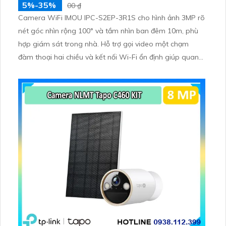
5%-35%
00 ₫
Camera WiFi IMOU IPC-S2EP-3R1S cho hình ảnh 3MP rõ
nét góc nhìn rộng 100° và tầm nhìn ban đêm 10m, phù
hợp giám sát trong nhà. Hỗ trợ gọi video một chạm
đàm thoại hai chiều và kết nối Wi-Fi ổn định giúp quan
sát từ xa. Lưu trữ linh hoạt qua thẻ microSD tối đa
256GB hoặc lưu đám mây dễ lắp đặt cho gia đình và văn
phòng nhỏ.