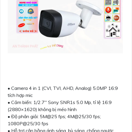
• Camera 4 in 1 (CVI, TVI, AHD, Analog) 5.0MP 16:9
tích hợp mic
• Cảm biến: 1/2.7'' Sony SNR1s 5.0 Mp, tỉ lệ 16:9
(2880×1620) không bị méo hình
• Độ phân giải: 5M@25 fps; 4M@25/30 fps;
1080P@25/30 fps
• Hỗ trợ cân bằng ánh sáng, bù sáng, chống ngược