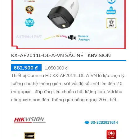
KX-AF2011L-DL-A-VN SẮC NÉT KBVISION
682,500 ₫
1,050,000 ₫
Thiết bị Camera HD KX-AF2011L-DL-A-VN là lựa chọn lý
tưởng cho hệ thống giám sát với độ sắc nét lên đến 2.0
megapixel, đáp ứng tiêu chuẩn chất lượng cao. Với khả
năng xem ban đêm thông qua hồng ngoại 20m, tiết
kiệm năng lượng và phù hợp cho mọi môi trường. Được
tích hợp công nghệ AHD CVI TVI BCS, cho chất lượng
hình ảnh bền vững và độ bền cao