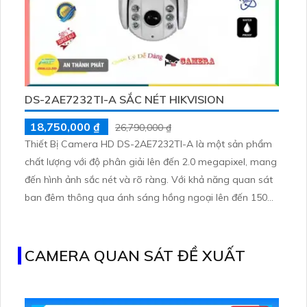
DS-2AE7232TI-A SẮC NÉT HIKVISION
18,750,000 ₫
26,790,000 ₫
Thiết Bị Camera HD DS-2AE7232TI-A là một sản phẩm
chất lượng với độ phân giải lên đến 2.0 megapixel, mang
đến hình ảnh sắc nét và rõ ràng. Với khả năng quan sát
ban đêm thông qua ánh sáng hồng ngoại lên đến 150m,
camera này đáp ứng mọi nhu cầu giám sát
CAMERA QUAN SÁT ĐỀ XUẤT