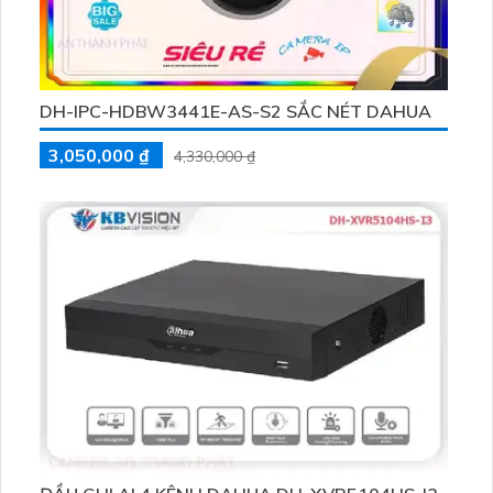
DH-IPC-HDBW3441E-AS-S2 SẮC NÉT DAHUA
3,050,000 ₫
4,330,000 ₫