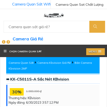
Camera Quan Sát Wifi
Camera Quan Sat Chất Lượng
Camera Giá Rẻ
1
3
MENU
CHỌN CAMERA QUAN SÁT
Camera Quan Sát
Camera Kbvision Giá Rẻ
Bán Camera
Kbvision 2MP
➠ KX-C5011S-A Sắc Nét KBvision
30%
1,980,000 ₫
Thương hiệu:
KBvision
Ngày đăng:
6/30/2023 3:57:12 PM