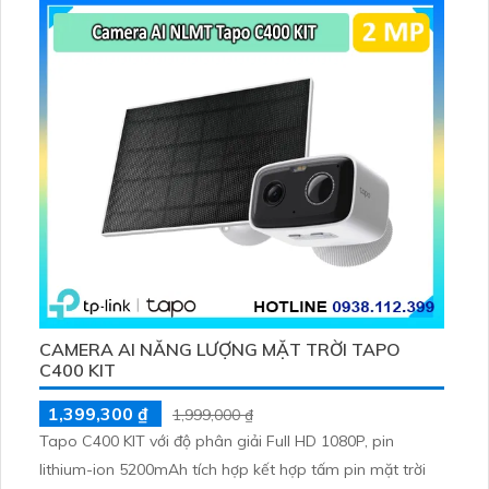
tiện, lưu trữ thẻ microSD tối đa 512 GB
CAMERA AI NĂNG LƯỢNG MẶT TRỜI TAPO
C400 KIT
1,399,300 ₫
1,999,000 ₫
Tapo C400 KIT với độ phân giải Full HD 1080P, pin
lithium-ion 5200mAh tích hợp kết hợp tấm pin mặt trời