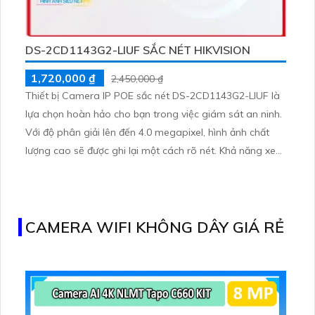
DS-2CD1143G2-LIUF SẮC NÉT HIKVISION
1,720,000 ₫
2,450,000 ₫
Thiết bị Camera IP POE sắc nét DS-2CD1143G2-LIUF là
lựa chọn hoàn hảo cho bạn trong việc giám sát an ninh.
Với độ phân giải lên đến 4.0 megapixel, hình ảnh chất
lượng cao sẽ được ghi lại một cách rõ nét. Khả năng xem
được ban đêm đến 20m với hình ảnh Full Color giúp cho
việc giám sát ban đêm trở nên dễ dàng và tiết kiệm
CAMERA WIFI KHÔNG DÂY GIÁ RẺ