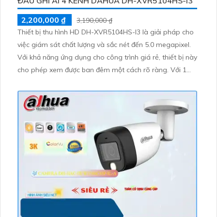
ĐẦU GHI AI 4 KÊNH DAHUA DH-XVR5104HS-I3
2,200,000 ₫
3,190,000 ₫
Thiết bị thu hình HD DH-XVR5104HS-I3 là giải pháp cho
việc giám sát chất lượng và sắc nét đến 5.0 megapixel.
Với khả năng ứng dụng cho công trình giá rẻ, thiết bị này
cho phép xem được ban đêm một cách rõ ràng. Với 1
HDD, nó được trang bị công nghệ AHD, CVI, TVI, BCS độ
bền cao hơn