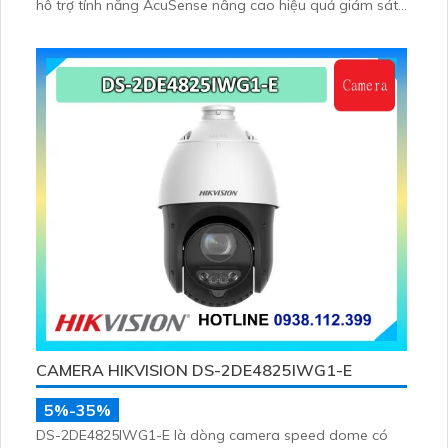
hỗ trợ tính năng AcuSense nâng cao hiệu quả giám sát
an ninh, có tốc độ lấy nét cao nhờ công nghệ Self-
learning
CAMERA HIKVISION DS-2DE4825IWG1-E
5%-35%
DS-2DE4825IWG1-E là dòng camera speed dome có