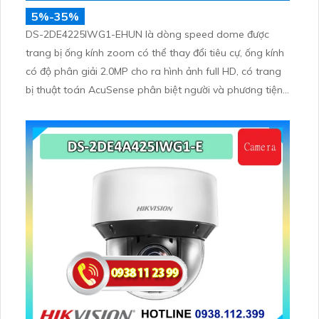
5%-35%
DS-2DE4225IWG1-EHUN là dòng speed dome được
trang bị ống kính zoom có thể thay đổi tiêu cự, ống kính
có độ phân giải 2.0MP cho ra hình ảnh full HD, có trang
bị thuật toán AcuSense phân biệt người và phương tiện,
trang bị micro và loa giúp đàm thoại 2 chiều, nhìn ban
đêm bằng hồng ngoại 100m