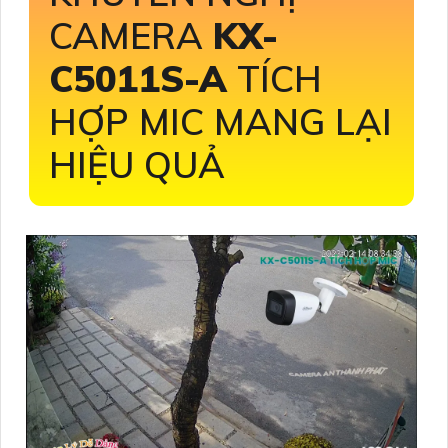
CAMERA
KX-
C5011S-A
TÍCH
HỢP MIC MANG LẠI
HIỆU QUẢ