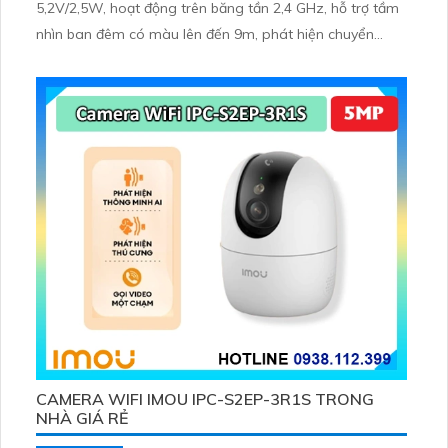
5,2V/2,5W, hoạt động trên băng tần 2,4 GHz, hỗ trợ tầm
nhìn ban đêm có màu lên đến 9m, phát hiện chuyển
động và con người bằng AI, đồng thời lưu trữ dữ liệu qua
thẻ microSD lên đến 512GB
CAMERA WIFI IMOU IPC-S2EP-3R1S TRONG
NHÀ GIÁ RẺ