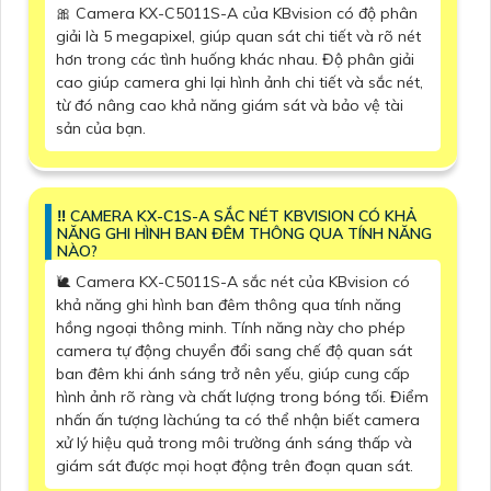
🎀 Camera KX-C5011S-A của KBvision có độ phân
giải là 5 megapixel, giúp quan sát chi tiết và rõ nét
hơn trong các tình huống khác nhau. Độ phân giải
cao giúp camera ghi lại hình ảnh chi tiết và sắc nét,
từ đó nâng cao khả năng giám sát và bảo vệ tài
sản của bạn.
‼️ CAMERA KX-C1S-A SẮC NÉT KBVISION CÓ KHẢ
NĂNG GHI HÌNH BAN ĐÊM THÔNG QUA TÍNH NĂNG
NÀO?
🐌 Camera KX-C5011S-A sắc nét của KBvision có
khả năng ghi hình ban đêm thông qua tính năng
hồng ngoại thông minh. Tính năng này cho phép
camera tự động chuyển đổi sang chế độ quan sát
ban đêm khi ánh sáng trở nên yếu, giúp cung cấp
hình ảnh rõ ràng và chất lượng trong bóng tối. Điểm
nhấn ấn tượng làchúng ta có thể nhận biết camera
xử lý hiệu quả trong môi trường ánh sáng thấp và
giám sát được mọi hoạt động trên đoạn quan sát.