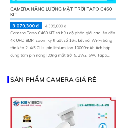
CAMERA NĂNG LƯỢNG MẶT TRỜI TAPO C460
KIT
3,079,300 ₫
4,399,000 ₫
Camera Tapo C460 KIT sở hữu độ phân giải cao lên đến
4K UHD 8MP, zoom kỹ thuật số 16×, kết nối Wi-Fi băng
tần kép 2. 4/5 GHz, pin lithium-ion 10000mAh tích hợp
cùng tấm pin năng lượng mặt trời 5. 2V/2. 5W. Tapo
C460 KIT cũng hỗ trợ quan sát ban đêm màu với cảm
biến Starlight, tầm nhìn lên đến 15 m
SẢN PHẨM CAMERA GIÁ RẺ