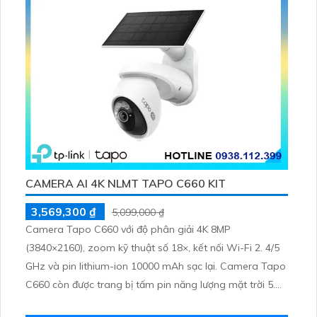
CAMERA AI 4K NLMT TAPO C660 KIT
3,569,300 ₫
5,099,000 ₫
Camera Tapo C660 với độ phân giải 4K 8MP
(3840×2160), zoom kỹ thuật số 18×, kết nối Wi-Fi 2. 4/5
GHz và pin lithium-ion 10000 mAh sạc lại. Camera Tapo
C660 còn được trang bị tấm pin năng lượng mặt trời 5.
2V 2. 5W, tích hợp AI phát hiện người, thú cưng, phương