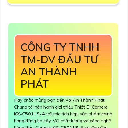
CÔNG TY TNHH
TM-DV ĐẦU TƯ
AN THÀNH
PHÁT
Hãy chào mừng bạn đến với An Thành Phát!
Chúng tôi hân hạnh giới thiệu Thiết Bị Camera
KX-C5011S-A
với mic tích hợp, sản phẩm chính
hãng đáng tin cậy. Với chất lượng và công nghệ
hàng đầu, Camera
KX-C5011S-A
sẽ đáp ứng