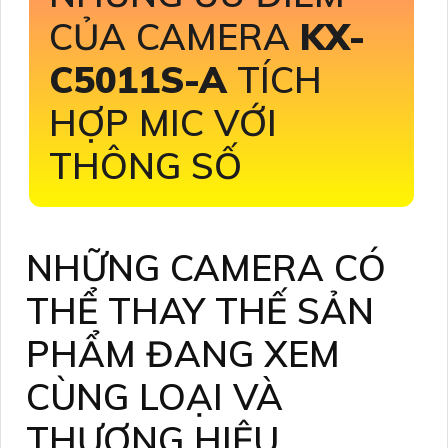
CỦA CAMERA
KX-
C5011S-A
TÍCH
HỢP MIC VỚI
THÔNG SỐ
NHỮNG CAMERA CÓ
THỂ THAY THẾ SẢN
PHẨM ĐANG XEM
CÙNG LOẠI VÀ
THƯƠNG HIỆU