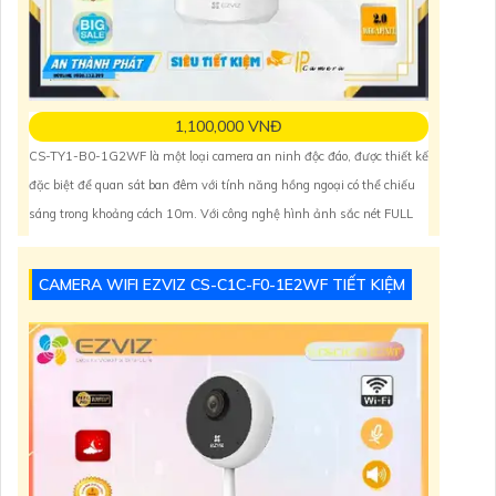
1,100,000 VNĐ
CS-TY1-B0-1G2WF là một loại camera an ninh độc đáo, được thiết kế
đặc biệt để quan sát ban đêm với tính năng hồng ngoại có thể chiếu
sáng trong khoảng cách 10m. Với công nghệ hình ảnh sắc nét FULL
HD 1080P IP Wifi, camera này dễ dàng được lắp đặt trong gia đình và
căn hộ. Ngoài ra, camera cũng có
CAMERA WIFI EZVIZ CS-C1C-F0-1E2WF TIẾT KIỆM