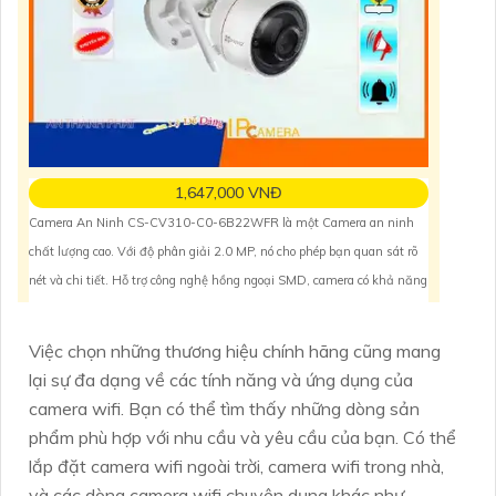
1,647,000 VNĐ
Camera An Ninh CS-CV310-C0-6B22WFR là một Camera an ninh
chất lượng cao. Với độ phân giải 2.0 MP, nó cho phép bạn quan sát rõ
nét và chi tiết. Hỗ trợ công nghệ hồng ngoại SMD, camera có khả năng
quan sát ban đêm với khoảng cách lên tới 30m. Với thiết kế thân kim
loại chắc chắn, nó rất phù hợp cho
Việc chọn những thương hiệu chính hãng cũng mang
lại sự đa dạng về các tính năng và ứng dụng của
camera wifi. Bạn có thể tìm thấy những dòng sản
phẩm phù hợp với nhu cầu và yêu cầu của bạn. Có thể
lắp đặt camera wifi ngoài trời, camera wifi trong nhà,
và các dòng camera wifi chuyên dụng khác như