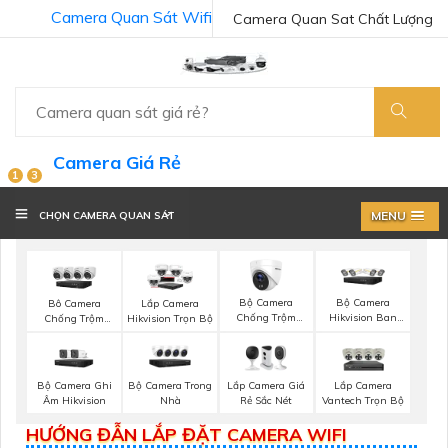
Camera Quan Sát Wifi
Camera Quan Sat Chất Lượng
Camera Giá Rẻ
1
3
MENU
CHỌN CAMERA QUAN SÁT
Bộ Camera
Bộ Camera
Bô Camera
Lắp Camera
Chống Trộm
Hikvision Ban
Chống Trộm
Hikvision Trọn Bộ
Hikvision
Đêm Có Màu
Hikvision
Bộ Camera Ghi
Bộ Camera Trong
Lắp Camera Giá
Lắp Camera
Âm Hikvision
Nhà
Rẻ Sắc Nét
Vantech Trọn Bộ
HƯỚNG ĐẪN LẮP ĐẶT CAMERA WIFI