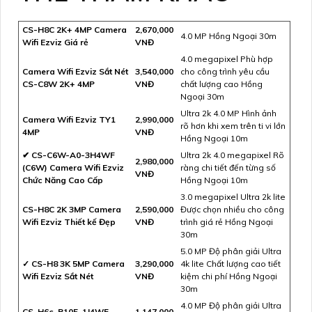
CS-H8C 2K+ 4MP Camera
2,670,000
4.0 MP Hồng Ngoại 30m
Wifi Ezviz Giá rẻ
VNĐ
4.0 megapixel Phù hợp
Camera Wifi Ezviz Sắt Nét
3,540,000
cho công trình yêu cầu
CS-C8W 2K+ 4MP
VNĐ
chất lượng cao Hồng
Ngoại 30m
Ultra 2k 4.0 MP Hình ảnh
Camera Wifi Ezviz TY1
2,990,000
rõ hơn khi xem trên ti vi lớn
4MP
VNĐ
Hồng Ngoại 10m
✔ CS-C6W-A0-3H4WF
Ultra 2k 4.0 megapixel Rõ
2,980,000
(C6W) Camera Wifi Ezviz
ràng chi tiết đến từng số
VNĐ
Chức Năng Cao Cấp
Hồng Ngoại 10m
3.0 megapixel Ultra 2k lite
CS-H8C 2K 3MP Camera
2,590,000
Được chọn nhiều cho công
Wifi Ezviz Thiết kế Đẹp
VNĐ
trình giá rẻ Hồng Ngoại
30m
5.0 MP Độ phân giải Ultra
✓ CS-H8 3K 5MP Camera
3,290,000
4k lite Chất lượng cao tiết
Wifi Ezviz Sắt Nét
VNĐ
kiệm chi phí Hồng Ngoại
30m
4.0 MP Độ phân giải Ultra
CS-H6c-R105-1J4WF
1,147,000