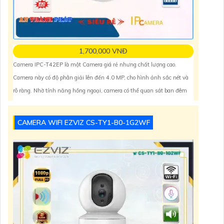
1,700,000 VNĐ
Camera IPC-T42EP là một Camera giá rẻ nhưng chất lượng cao.
Camera này có độ phân giải lên đến 4.0 MP, cho hình ảnh sắc nét và
rõ ràng. Nhờ tính năng hồng ngoại, camera có thể quan sát ban đêm
trong khoảng cách lên đến 30m. Camera cũng được trang bị công nghệ
IP Wifi, giúp kết nối không dây dễ
CAMERA WIFI EZVIZ CS-TY1-B0-1G2WF