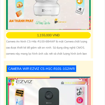
1,155,000 VNĐ
Camera An Ninh CS-H6c-R100-8B4WF là một Camera chất lượng
cao được thiết kế để giám sát an ninh. Sử dụng công nghệ CMOS,
camera này mang lại hình ảnh sắc nét và chất lượng hình ảnh ban
đêm tốt nhờ công nghệ Hồng Ngoại 10m. Camera có tính năng IP Wifi
giúp kết nối dễ dàng và thuận tiện. Độ phân giải
CAMERA WIFI EZVIZ CS-H1C-R101-1G2WR