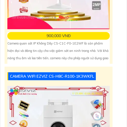
900,000 VNĐ
Camera quan sát IP Không Dây CS-C1C-F0-1E2WF là sản phẩm
hiện đại và đáng tin cậy cho việc giám sát an ninh trong nhà. Với khả
năng thu âm và loa tiên tiến, camera này cho phép người sử dụng giao
tiếp hai chiều một cách dễ dàng. Để đảm bảo chất lượng hình ảnh tốt
nhất, nó được trang bị khả năng
CAMERA WIFI EZVIZ CS-H8C-R100-1K3WKFL