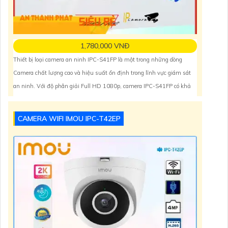
1,780,000 VNĐ
Thiết bị loại camera an ninh IPC-S41FP là một trong những dòng
Camera chất lượng cao và hiệu suất ổn định trong lĩnh vực giám sát
an ninh. Với độ phân giải Full HD 1080p, camera IPC-S41FP có khả
năng quan sát rõ nét và chi tiết. nó còn được trang bị tính năng hồng
ngoại thông minh, cho phép quan
CAMERA WIFI IMOU IPC-T42EP