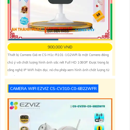
900,000 VNĐ
Thiết bị Camera Giá re CS-H1c-R101-1G2WR là một Camera đáng
chú ý với chất lượng hình ảnh sắc nét Full HD 1080P. Được trang bị
công nghệ IP WiFi hiện đại, nó cho phép xem hình ảnh chất lượng từ
xa. Ấn tượng ơn với những thông số là thiết bị còn được trang bị tính
năng xem ban đêm thông minh với
CAMERA WIFI EZVIZ CS-CV310-C0-6B22WFR