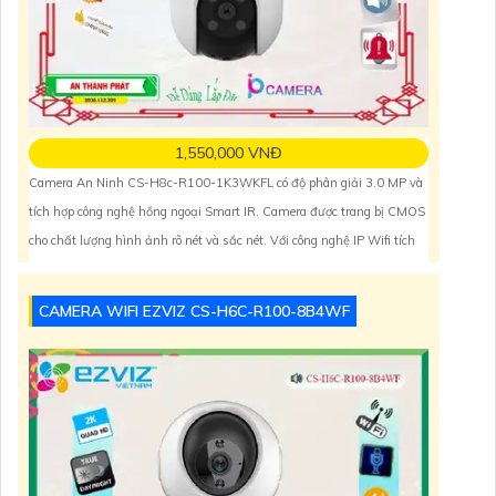
1,550,000 VNĐ
Camera An Ninh CS-H8c-R100-1K3WKFL có độ phân giải 3.0 MP và
tích hợp công nghệ hồng ngoại Smart IR. Camera được trang bị CMOS
cho chất lượng hình ảnh rõ nét và sắc nét. Với công nghệ IP Wifi tích
hợp, việc lắp đặt và sử dụng camera trở nên dễ dàng và tiện lợi hơn
bao giờ hết. Camera này còn có khả
CAMERA WIFI EZVIZ CS-H6C-R100-8B4WF