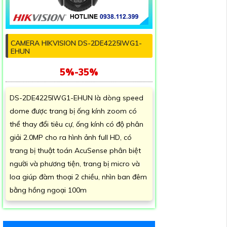
CAMERA HIKVISION DS-2DE4225IWG1-
EHUN
5%-35%
DS-2DE4225IWG1-EHUN là dòng speed
dome được trang bị ống kính zoom có
thể thay đổi tiêu cự, ống kính có độ phân
giải 2.0MP cho ra hình ảnh full HD, có
trang bị thuật toán AcuSense phân biệt
người và phương tiện, trang bị micro và
loa giúp đàm thoại 2 chiều, nhìn ban đêm
bằng hồng ngoại 100m