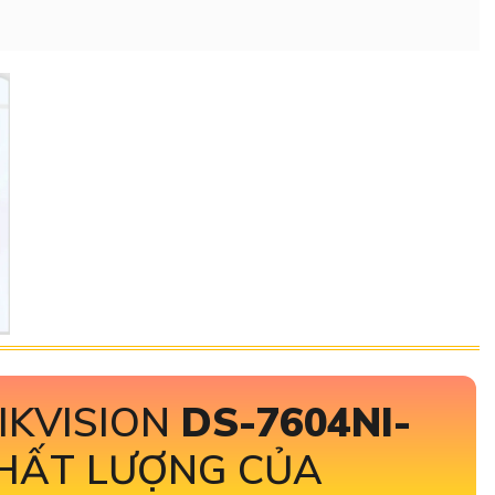
IKVISION
DS-7604NI-
HẤT LƯỢNG CỦA