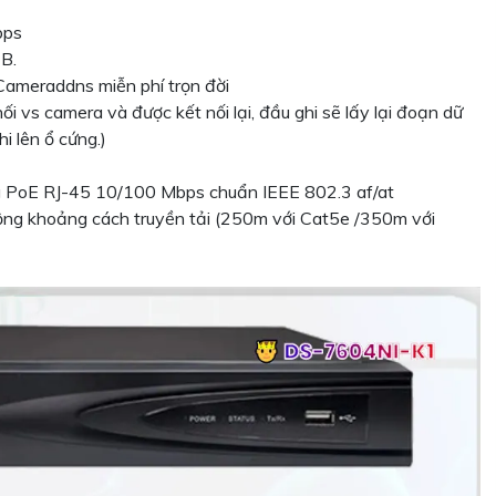
bps
TB.
Cameraddns miễn phí trọn đời
ối vs camera và được kết nối lại, đầu ghi sẽ lấy lại đoạn dữ
hi lên ổ cứng.)
 PoE RJ-45 10/100 Mbps chuẩn IEEE 802.3 af/at
rộng khoảng cách truyền tải (250m với Cat5e /350m với