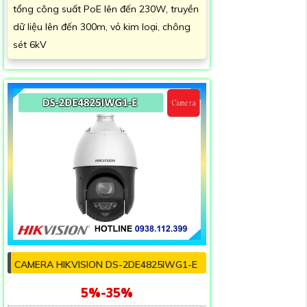
tổng công suất PoE lên đến 230W, truyền
dữ liệu lên đến 300m, vỏ kim loại, chông
sét 6kV
CAMERA HIKVISION DS-2DE4825IWG1-E
5%-35%