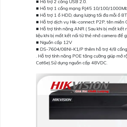
■ Hỗ trợ 2 cổng USB 2.0.
■ Hỗ trợ 1 cổng mạng RJ45 10/100/1000M
■ Hỗ trợ 1 ổ HDD, dung lượng tối đa mỗi ổ 8
■ Hỗ trợ dịch vụ Hik-connect P2P, tên miền 
■ Hỗ trợ tính năng ANR ( Sau khi bị mất kết n
liệu khi bị mất kết nối từ thẻ nhớ camera để g
■ Nguồn cấp 12V
■ DS-7604/08NI-K1/P thêm hỗ trợ 4/8 cổng
. Hỗ trợ tính năng POE tăng cường giúp mở 
Cat6e).Sử dụng nguồn cấp 48VDC.