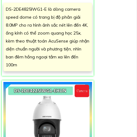
DS-2DE4825IWG1-E là dòng camera
speed dome có trang bị độ phân giải
8.0MP cho ra hình ảnh sắc nét lên đến 4K,
ống kính có thể zoom quang học 25x,
kèm theo thuật toán AcuSense giúp nhận
diện chuẩn người và phương tiện, nhìn
ban đêm hồng ngoại tầm xa lên đến
100m