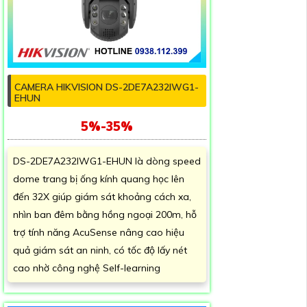
CAMERA HIKVISION DS-2DE7A232IWG1-
EHUN
5%-35%
DS-2DE7A232IWG1-EHUN là dòng speed
dome trang bị ống kính quang học lên
đến 32X giúp giám sát khoảng cách xa,
nhìn ban đêm bằng hồng ngoại 200m, hỗ
trợ tính năng AcuSense nâng cao hiệu
quả giám sát an ninh, có tốc độ lấy nét
cao nhờ công nghệ Self-learning