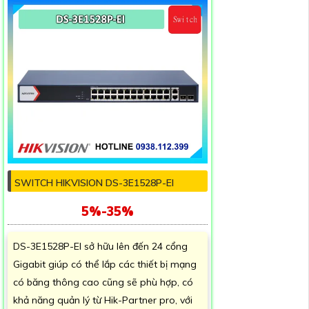
SWITCH HIKVISION DS-3E1528P-EI
5%-35%
DS-3E1528P-EI sở hữu lên đến 24 cổng
Gigabit giúp có thể lắp các thiết bị mạng
có băng thông cao cũng sẽ phù hợp, có
khả năng quản lý từ Hik-Partner pro, với