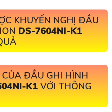
ỢC KHUYẾN NGHỊ ĐẦU
SION
DS-7604NI-K1
 QUẢ
 CỦA ĐẦU GHI HÌNH
604NI-K1
VỚI THÔNG