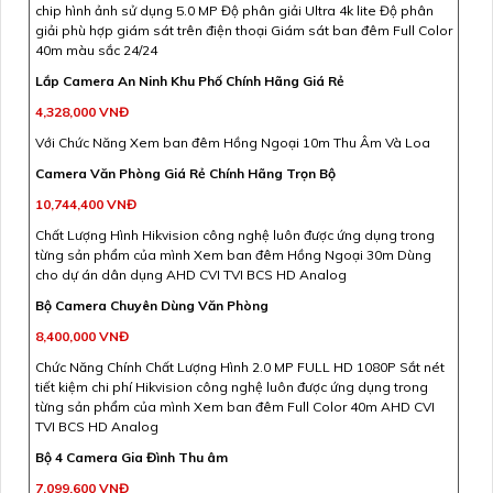
chip hình ảnh sử dụng 5.0 MP Độ phân giải Ultra 4k lite Độ phân
giải phù hợp giám sát trên điện thoại Giám sát ban đêm Full Color
40m màu sắc 24/24
Lắp Camera An Ninh Khu Phố Chính Hãng Giá Rẻ
4,328,000 VNĐ
Với Chức Năng Xem ban đêm Hồng Ngoại 10m Thu Âm Và Loa
Camera Văn Phòng Giá Rẻ Chính Hãng Trọn Bộ
10,744,400 VNĐ
Chất Lượng Hình Hikvision công nghệ luôn được ứng dụng trong
từng sản phẩm của mình Xem ban đêm Hồng Ngoại 30m Dùng
cho dự án dân dụng AHD CVI TVI BCS HD Analog
Bộ Camera Chuyên Dùng Văn Phòng
8,400,000 VNĐ
Chức Năng Chính Chất Lượng Hình 2.0 MP FULL HD 1080P Sắt nét
tiết kiệm chi phí Hikvision công nghệ luôn được ứng dụng trong
từng sản phẩm của mình Xem ban đêm Full Color 40m AHD CVI
TVI BCS HD Analog
Bộ 4 Camera Gia Đình Thu âm
7,099,600 VNĐ