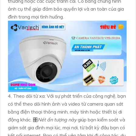
thường hoặc các cuộc tranh cãi. Có bằng chứng hình
ảnh cụ thể giúp đảm bảo quyền lợi và an toàn của gia
đình trong mọi tình huống.
4. Theo dõi từ xa: Với sự phát triển của công nghệ, bạn
có thể theo dõi hình ảnh và video từ camera quan sát
bằng điện thoại thông minh, máy tính hoặc thiết bị di
động khác. 🎛
Nét ấn tượng này
giúp bạn kiểm soát và
giám sát gia đình mọi lúc, mọi nơi, từ bất kỳ đâu bạn có
kết nối internet. Bạn có thể yên tâm khi đi công tác, du