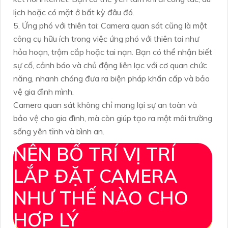
lịch hoặc có mặt ở bất kỳ đâu đó.
5. Ứng phó với thiên tai: Camera quan sát cũng là một
công cụ hữu ích trong việc ứng phó với thiên tai như
hỏa hoạn, trộm cắp hoặc tai nạn. Bạn có thể nhận biết
sự cố, cảnh báo và chủ động liên lạc với cơ quan chức
năng, nhanh chóng đưa ra biện pháp khẩn cấp và bảo
vệ gia đình mình.
Camera quan sát không chỉ mang lại sự an toàn và
bảo vệ cho gia đình, mà còn giúp tạo ra một môi trường
sống yên tĩnh và bình an.
NÊN BỐ TRÍ VỊ TRÍ
LẮP ĐẶT CAMERA
NHƯ THẾ NÀO CHO
HỢP LÝ