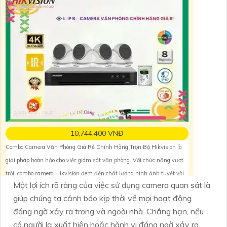
10,744,400 VNĐ
Combo Camera Văn Phòng Giá Rẻ Chính Hãng Trọn Bộ Hikvision là
giải pháp hoàn hảo cho việc giám sát văn phòng. Với chức năng vượt
trội, combo camera Hikvision đem đến chất lượng hình ảnh tuyệt vời.
Một lợi ích rõ ràng của việc sử dụng camera quan sát là
Sản phẩm được trang bị công nghệ mới nhất, cho phép thu hình chất
giúp chúng ta cảnh báo kịp thời về mọi hoạt động
lượng cao và rõ nét. 🥈️ ' '
đáng ngờ xảy ra trong và ngoài nhà. Chẳng hạn, nếu
có người lạ xuất hiện hoặc hành vi đáng ngờ xảy ra,