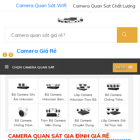
Camera Quan Sát Wifi
Camera Quan Sat Chất Lượng
Camera Giá Rẻ
1
3
MENU
CHỌN CAMERA QUAN SÁT
Bộ Camera Ghi
Bộ Camera
Lắp Camera
Bô Camera
Âm Hikvision
Hikvision Ban
Hikvision Trọn Bộ
Chống Trộm
Đêm Có Màu
Hikvision
Bộ Camera
Trọn Bộ Camera
Bộ Camera
Lắp Camera Giá
Chống Trộm
Nên Dùng
Chuyên Dụng
Rẻ Trọn Gói
Hikvision
CAMERA QUAN SÁT GIA ĐÌNH GIÁ RẺ