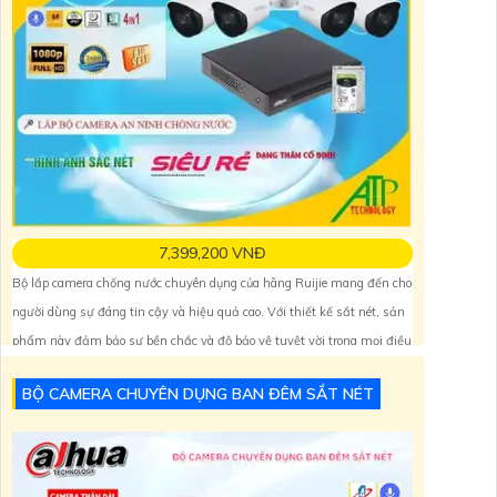
7,399,200 VNĐ
Bộ lắp camera chống nước chuyên dụng của hãng Ruijie mang đến cho
người dùng sự đáng tin cậy và hiệu quả cao. Với thiết kế sắt nét, sản
phẩm này đảm bảo sự bền chắc và độ bảo vệ tuyệt vời trong mọi điều
kiện thời tiết. Đặc biệt, tích hợp khả năng thu âm chất lượng, bộ lắp
BỘ CAMERA CHUYÊN DỤNG BAN ĐÊM SẮT NÉT
camera này cho phép