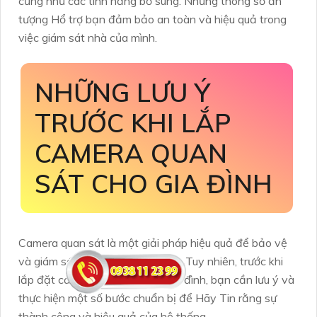
cũng như các tính năng bổ sung. Những thông số ấn
tượng Hổ trợ bạn đảm bảo an toàn và hiệu quả trong
việc giám sát nhà của mình.
NHỮNG LƯU Ý
TRƯỚC KHI LẮP
CAMERA QUAN
SÁT CHO GIA ĐÌNH
Camera quan sát là một giải pháp hiệu quả để bảo vệ
và giám sát an ninh cho gia đình. Tuy nhiên, trước khi
lắp đặt camera quan sát cho gia đình, bạn cần lưu ý và
thực hiện một số bước chuẩn bị để Hãy Tin rằng sự
thành công và hiệu quả của hệ thống.