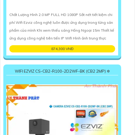
Chất Lượng Hình 2.0 MP FULL HD 1080P Sắt nét tiết kiệm chi
phí Wifi Ezviz công nghệ luôn được ứng dụng trong từng sản
phẩm của mình Khi xem thiếu sáng Hồng Ngoại 15m Thiết kế
ứng dụng công nghệ tiên tiến IP Wifi Hình ảnh trung thực
874,300 VNĐ
WIFI EZVIZ CS-CB2-R100-2D2WF-BK (CB2 2MP) ✲