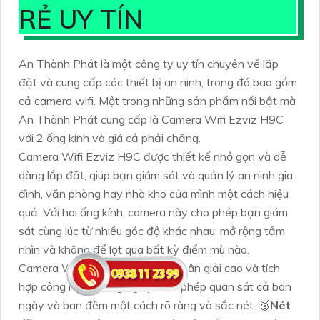
RẺ UY TÍN
An Thành Phát là một công ty uy tín chuyên về lắp
đặt và cung cấp các thiết bị an ninh, trong đó bao gồm
cả camera wifi. Một trong những sản phẩm nổi bật mà
An Thành Phát cung cấp là Camera Wifi Ezviz H9C
với 2 ống kính và giá cả phải chăng.
Camera Wifi Ezviz H9C được thiết kế nhỏ gọn và dễ
dàng lắp đặt, giúp bạn giám sát và quản lý an ninh gia
đình, văn phòng hay nhà kho của mình một cách hiệu
quả. Với hai ống kính, camera này cho phép bạn giám
sát cùng lúc từ nhiều góc độ khác nhau, mở rộng tầm
nhìn và không để lọt qua bất kỳ điểm mù nào.
Camera Wifi Ezviz H9C có độ phân giải cao và tích
hợp công nghệ hồng ngoại, cho phép quan sát cả ban
ngày và ban đêm một cách rõ ràng và sắc nét. ️🥈
Nét