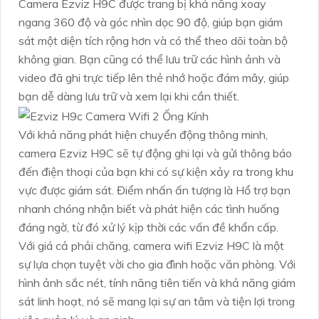
Camera Ezviz H9C được trang bị khả năng xoay
ngang 360 độ và góc nhìn dọc 90 độ, giúp bạn giám
sát một diện tích rộng hơn và có thể theo dõi toàn bộ
không gian. Bạn cũng có thể lưu trữ các hình ảnh và
video đã ghi trực tiếp lên thẻ nhớ hoặc đám mây, giúp
bạn dễ dàng lưu trữ và xem lại khi cần thiết.
Với khả năng phát hiện chuyển động thông minh,
camera Ezviz H9C sẽ tự động ghi lại và gửi thông báo
đến điện thoại của bạn khi có sự kiện xảy ra trong khu
vực được giám sát. Điểm nhấn ấn tượng là Hổ trợ bạn
nhanh chóng nhận biết và phát hiện các tình huống
đáng ngờ, từ đó xử lý kịp thời các vấn đề khẩn cấp.
Với giá cả phải chăng, camera wifi Ezviz H9C là một
sự lựa chọn tuyệt vời cho gia đình hoặc văn phòng. Với
hình ảnh sắc nét, tính năng tiên tiến và khả năng giám
sát linh hoạt, nó sẽ mang lại sự an tâm và tiện lợi trong