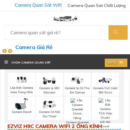
Camera Quan Sát Wifi
Camera Quan Sat Chất Lượng
Camera Giá Rẻ
1
3
MENU
CHỌN CAMERA QUAN SÁT
Lắp Đặt Camera
Camera Ip 360
Camera Ip Có Thu
Camera Full Color
Imou Trong Nhà
Kbvision
Ậm Dahua
360 Ezviz
Camera Escort
Camera Có Nút
Gọi Thoại
Camera Questek
EZVIZ H9C CAMERA WIFI 2 ỐNG KÍNH