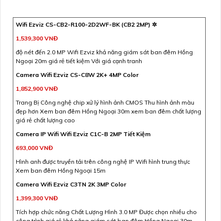
Wifi Ezviz CS-CB2-R100-2D2WF-BK (CB2 2MP) ✲
1,539,300 VNĐ
độ nét đến 2.0 MP Wifi Ezviz khả năng giám sát ban đêm Hồng
Ngoại 20m giá rẻ tiết kiệm Với giá cạnh tranh
Camera Wifi Ezviz CS-C8W 2K+ 4MP Color
1,852,900 VNĐ
Trang Bị Công nghệ chip xử lý hình ảnh CMOS Thu hình ảnh màu
đẹp hơn Xem ban đêm Hồng Ngoại 30m xem ban đêm chất lượng
giá rẻ chất lượng cao
Camera IP Wifi Wifi Ezviz C1C-B 2MP Tiết Kiệm
693,000 VNĐ
Hình anh được truyền tải trên công nghệ IP Wifi hình trung thực
Xem ban đêm Hồng Ngoại 15m
Camera Wifi Ezviz C3TN 2K 3MP Color
1,399,300 VNĐ
Tích hợp chức năng Chất Lượng Hình 3.0 MP Được chọn nhiều cho
công trình giá rẻ khả năng giám sát ban đêm Hồng Ngoại 30m