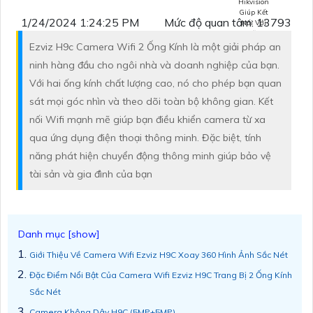
1/24/2024 1:24:25 PM
Mức độ quan tâm: 13793
Ezviz H9c Camera Wifi 2 Ống Kính là một giải pháp an
ninh hàng đầu cho ngôi nhà và doanh nghiệp của bạn.
Với hai ống kính chất lượng cao, nó cho phép bạn quan
Camera Chuẩn
Onvif Hikvision
sát mọi góc nhìn và theo dõi toàn bộ không gian. Kết
nối Wifi mạnh mẽ giúp bạn điều khiển camera từ xa
qua ứng dụng điện thoại thông minh. Đặc biệt, tính
năng phát hiện chuyển động thông minh giúp bảo vệ
tài sản và gia đình của bạn
Giới Thiệu Về Camera Wifi Ezviz H9C Xoay 360 Hình Ảnh Sắc Nét
Đặc Điểm Nổi Bật Của Camera Wifi Ezviz H9C Trang Bị 2 Ống Kính
Sắc Nét
Camera Không Dây H9C (5MP+5MP)