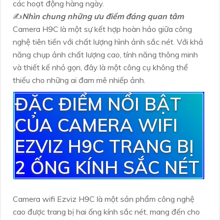
các hoạt động hàng ngày.
✍️
Nhìn chung những ưu điểm đáng quan tâm
Camera H9C là một sự kết hợp hoàn hảo giữa công
nghệ tiên tiến với chất lượng hình ảnh sắc nét. Với khả
năng chụp ảnh chất lượng cao, tính năng thông minh
và thiết kế nhỏ gọn, đây là một công cụ không thể
thiếu cho những ai đam mê nhiếp ảnh.
ĐẶC ĐIỂM NỔI BẬT
CỦA CAMERA WIFI
EZVIZ H9C TRANG BỊ
2 ỐNG KÍNH SẮC NÉT
Camera wifi Ezviz H9C là một sản phẩm công nghệ
cao được trang bị hai ống kính sắc nét, mang đến cho