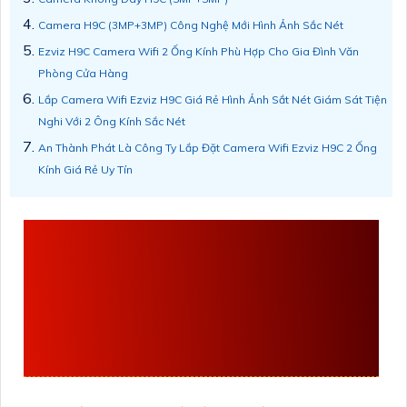
Camera H9C (3MP+3MP) Công Nghệ Mới Hình Ảnh Sắc Nét
Ezviz H9C Camera Wifi 2 Ống Kính Phù Hợp Cho Gia Đình Văn
Phòng Cửa Hàng
Lắp Camera Wifi Ezviz H9C Giá Rẻ Hình Ảnh Sắt Nét Giám Sát Tiện
Nghi Với 2 Ông Kính Sắc Nét
An Thành Phát Là Công Ty Lắp Đặt Camera Wifi Ezviz H9C 2 Ống
Kính Giá Rẻ Uy Tín
GIỚI THIỆU VỀ
CAMERA WIFI EZVIZ
H9C XOAY 360 HÌNH
ẢNH SẮC NÉT