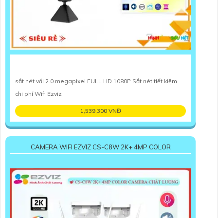
sắt nét với 2.0 megapixel FULL HD 1080P Sắt nét tiết kiệm
chi phí Wifi Ezviz
1,539,300 VNĐ
CAMERA WIFI EZVIZ CS-C8W 2K+ 4MP COLOR