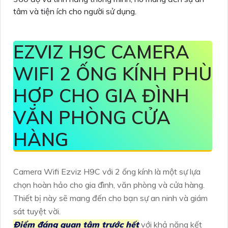
tâm và tiện ích cho người sử dụng.
EZVIZ H9C CAMERA
WIFI 2 ỐNG KÍNH PHÙ
HỢP CHO GIA ĐÌNH
VĂN PHÒNG CỬA
HÀNG
Camera Wifi Ezviz H9C với 2 ống kính là một sự lựa
chọn hoàn hảo cho gia đình, văn phòng và cửa hàng.
Thiết bị này sẽ mang đến cho bạn sự an ninh và giám
sát tuyệt vời.
Điểm đáng quan tâm trước hết
với khả năng kết