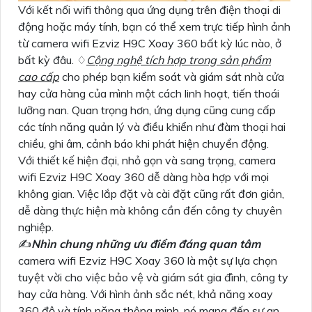
Với kết nối wifi thông qua ứng dụng trên điện thoại di
động hoặc máy tính, bạn có thể xem trực tiếp hình ảnh
từ camera wifi Ezviz H9C Xoay 360 bất kỳ lúc nào, ở
bất kỳ đâu. ♢
Cộng nghệ tích hợp trong sản phẩm
cao cấp
cho phép bạn kiểm soát và giám sát nhà cửa
hay cửa hàng của mình một cách linh hoạt, tiến thoái
lưỡng nan. Quan trọng hơn, ứng dụng cũng cung cấp
các tính năng quản lý và điều khiển như đàm thoại hai
chiều, ghi âm, cảnh báo khi phát hiện chuyển động.
Với thiết kế hiện đại, nhỏ gọn và sang trọng, camera
wifi Ezviz H9C Xoay 360 dễ dàng hòa hợp với mọi
không gian. Việc lắp đặt và cài đặt cũng rất đơn giản,
dễ dàng thực hiện mà không cần đến công ty chuyên
nghiệp.
✍️
Nhìn chung những ưu điểm đáng quan tâm
camera wifi Ezviz H9C Xoay 360 là một sự lựa chọn
tuyệt vời cho việc bảo vệ và giám sát gia đình, công ty
hay cửa hàng. Với hình ảnh sắc nét, khả năng xoay
360 độ và tính năng thông minh, nó mang đến sự an