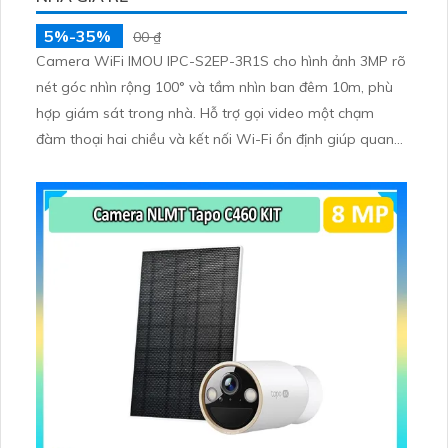
5%-35%
00 ₫
Camera WiFi IMOU IPC-S2EP-3R1S cho hình ảnh 3MP rõ
nét góc nhìn rộng 100° và tầm nhìn ban đêm 10m, phù
hợp giám sát trong nhà. Hỗ trợ gọi video một chạm
đàm thoại hai chiều và kết nối Wi-Fi ổn định giúp quan
sát từ xa. Lưu trữ linh hoạt qua thẻ microSD tối đa
256GB hoặc lưu đám mây dễ lắp đặt cho gia đình và văn
phòng nhỏ.