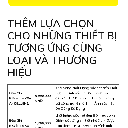
THÊM LỰA CHỌN
CHO NHỮNG THIẾT BỊ
TƯƠNG ỨNG CÙNG
LOẠI VÀ THƯƠNG
HIỆU
Khả Năng chất lượng sắc nét đến Chất
Đầu Ghi
Lượng Hình sắc nét Xem được ban
3,990,000
KBvision KX-
đêm 1 HDD KBvision Hình ảnh sáng
VNĐ
A4K8118N2
với công nghệ mới Hình Ảnh sắc nét
Dễ Dàng Sử Dụng
chất lượng sắc nét đến 8.0 megapixel
Đầu Ghi
Giám sát từng chi tiết nhỏ Xem được
1,700,000
KBvision KX-
ban đêm 1 HDD KBvision Hình ảnh