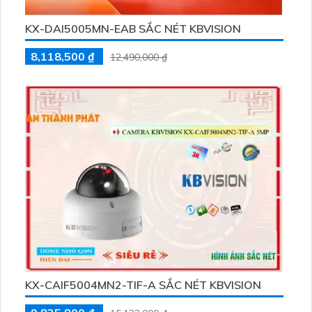
KX-DAI5005MN-EAB SẮC NÉT KBVISION
8,118,500 ₫
12,490,000 ₫
KX-CAIF5004MN2-TIF-A SẮC NÉT KBVISION