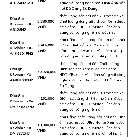
VNĐ
A8124N2-VN
sáng với công nghệ mới Hình Ảnh sắc
nét Dễ Dàng Sử Dụng
chất lượng sắc nét đến 2.0 megapixel
Đầu Ghi
3,380,000
Chất lượng đúng tiêu chuẩn Xem được
Kbvision KX-
VNĐ
ban đêm 1 HDD KBvision Hình ảnh
A8128N2
sáng với công nghệ mới sắc nét
Khả Năng chất lượng sắc nét đến Chất
Đầu Ghi
2,915,000
Lượng Hình sắc nét Xem được ban
KBvision KX-
VNĐ
đêm 1 HDD KBvision Hình ảnh sáng
A4K8104PN2
với công nghệ mới Chi phí phù hợp
chất lượng sắc nét đến Chất Lượng
Đầu ghi
Hình sắc nét Xem được ban đêm 1
40,920,000
KBvision KX-
HDD KBvision Hình ảnh sáng với công
VNĐ
A4K8108PN2
nghệ mới Hình Ảnh sắc nét Dễ Dàng
Sử Dụng
chất lượng sắc nét đến 8.0 megapixel
Đầu Ghi
4,262,000
Giám sát từng chi tiết nhỏ Xem được
KBvision KX-
VNĐ
ban đêm 1 HDD KBvision Hình ảnh
DAi2K8216H3
sáng với công nghệ mới
Khả Năng chất lượng sắc nét đến Hình
Đầu Ghi
ảnh sắc nét với Ultra 4k lite Xem được
18,800,000
Kbvision KX-
ban đêm 2 HDD KBvision Hình ảnh
VNĐ
DAi8232H3
sáng với công nghệ mới Chi phí phù