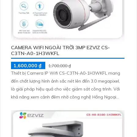
CAMERA WIFI NGOÀI TRỜI 3MP EZVIZ CS-
C3TN-A0-1H3WKFL
1,600,000 ₫
1,700,000 ₫
Thiết bị Camera IP Wifi CS-C3TN-A0-1H3WKFL mang
đến chất lượng hình ảnh sắc nét lên đến 3.0 megapixel,
là giải pháp hiệu quả cho việc giám sát công trình. Với
khả năng xem cảnh đêm nhờ công nghệ Hồng Ngoại
30m, camera này còn được trang bị IP Wifi để không bị
giảm chất lượng