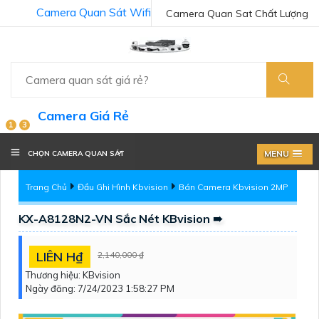
Camera Quan Sát Wifi
Camera Quan Sat Chất Lượng
Camera Giá Rẻ
1
3
MENU
CHỌN CAMERA QUAN SÁT
Trang Chủ
Đầu Ghi Hình Kbvision
Bán Camera Kbvision 2MP
KX-A8128N2-VN Sắc Nét KBvision ➠
LIÊN H₫
2,140,000 ₫
Thương hiệu:
KBvision
Ngày đăng:
7/24/2023 1:58:27 PM