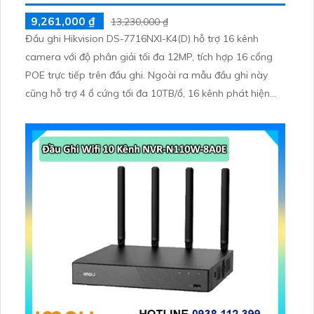
9,261,000 ₫
13,230,000 ₫
Đầu ghi Hikvision DS-7716NXI-K4(D) hỗ trợ 16 kênh
camera với độ phân giải tối đa 12MP, tích hợp 16 cổng
POE trực tiếp trên đầu ghi. Ngoài ra mẫu đầu ghi này
cũng hỗ trợ 4 ổ cứng tối đa 10TB/ổ, 16 kênh phát hiện
người/phương tiện cùng nhận diện khuôn mặt thông
minh.