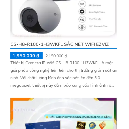
CS-H8-R100-1H3WKFL SẮC NÉT WIFI EZVIZ
1,950,000 ₫
2,150,000 ₫
Thiết bị Camera IP Wifi CS-H8-R100-1H3WKFL là một
giải pháp công nghệ tiên tiến cho thị trường giám sát an
ninh. Với chất lượng hình ảnh sắc nét lên đến 3.0
megapixel, thiết bị này đảm bảo cung cấp hình ảnh rõ
ràng và chi tiết. Chức năng xem ban đêm Hồng Ngoại
30m giúp quan sát hiệu quả trong bóng tối