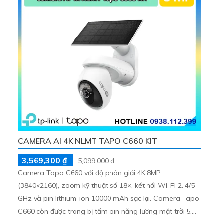
CAMERA AI 4K NLMT TAPO C660 KIT
3,569,300 ₫
5,099,000 ₫
Camera Tapo C660 với độ phân giải 4K 8MP
(3840×2160), zoom kỹ thuật số 18×, kết nối Wi-Fi 2. 4/5
GHz và pin lithium-ion 10000 mAh sạc lại. Camera Tapo
C660 còn được trang bị tấm pin năng lượng mặt trời 5.