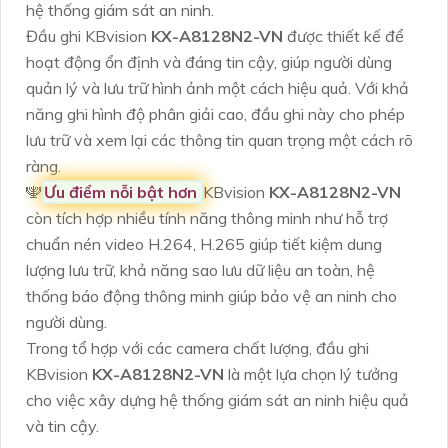
hệ thống giám sát an ninh.
Đầu ghi KBvision
KX-A8128N2-VN
được thiết kế để
hoạt động ổn định và đáng tin cậy, giúp người dùng
quản lý và lưu trữ hình ảnh một cách hiệu quả. Với khả
năng ghi hình độ phân giải cao, đầu ghi này cho phép
lưu trữ và xem lại các thông tin quan trọng một cách rõ
ràng.
🕎
Ưu điểm nỗi bật hơn
KBvision
KX-A8128N2-VN
còn tích hợp nhiều tính năng thông minh như hỗ trợ
chuẩn nén video H.264, H.265 giúp tiết kiệm dung
lượng lưu trữ, khả năng sao lưu dữ liệu an toàn, hệ
thống báo động thông minh giúp bảo vệ an ninh cho
người dùng.
Trong tổ hợp với các camera chất lượng, đầu ghi
KBvision
KX-A8128N2-VN
là một lựa chọn lý tưởng
cho việc xây dựng hệ thống giám sát an ninh hiệu quả
và tin cậy.