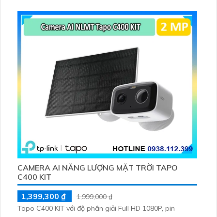
2V 2. 5W, tích hợp AI phát hiện người, thú cưng, phương
tiện, lưu trữ thẻ microSD tối đa 512 GB
CAMERA AI NĂNG LƯỢNG MẶT TRỜI TAPO
C400 KIT
1,399,300 ₫
1,999,000 ₫
Tapo C400 KIT với độ phân giải Full HD 1080P, pin