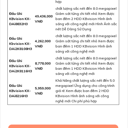
hợp
chất lượng sắc nét đến 8.0 megapixel
Đầu Ghi
Giám sát từng chi tiết nhỏ Xem được
49,436,000
KBvision KX-
ban đêm 2 HDD KBvision Hình ảnh
VNĐ
DAi8832H3
sáng với công nghệ mới Hình Ảnh sắc
nét Dễ Dàng Sử Dụng
chất lượng sắc nét đến 8.0 megapixel
Đầu Ghi
4,262,000
Giám sát từng chi tiết nhỏ Xem được
Kbvision KX-
VNĐ
ban đêm 1 HDD KBvision Hình ảnh
DAi2K8108H3
sáng với công nghệ mới
chất lượng sắc nét đến 8.0 megapixel
Đầu Ghi
8,778,000
Giám sát từng chi tiết nhỏ Xem được
KBvision KX-
VNĐ
ban đêm 1 HDD KBvision Hình ảnh
DAi2K8116H3
sáng với công nghệ mới
Khả Năng chất lượng sắc nét đến 5.0
Đầu Ghi
megapixel Ứng dụng cho công trình
5,959,000
KBvision KX-
giá rẻ Xem được ban đêm 2 HDD
VNĐ
DAi8216H3
KBvision Hình ảnh sáng với công
nghệ mới Chi phí phù hợp