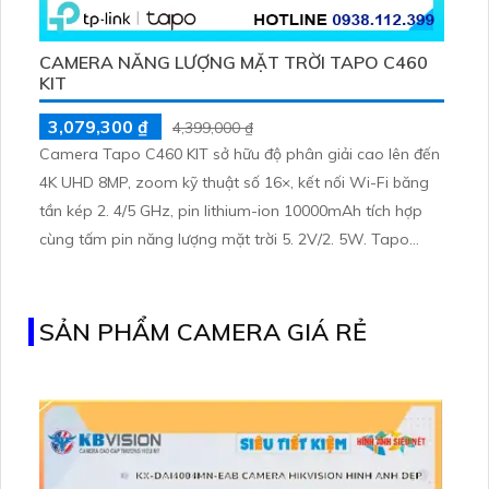
CAMERA NĂNG LƯỢNG MẶT TRỜI TAPO C460
KIT
3,079,300 ₫
4,399,000 ₫
Camera Tapo C460 KIT sở hữu độ phân giải cao lên đến
4K UHD 8MP, zoom kỹ thuật số 16×, kết nối Wi-Fi băng
tần kép 2. 4/5 GHz, pin lithium-ion 10000mAh tích hợp
cùng tấm pin năng lượng mặt trời 5. 2V/2. 5W. Tapo
C460 KIT cũng hỗ trợ quan sát ban đêm màu với cảm
biến Starlight, tầm nhìn lên đến 15 m
SẢN PHẨM CAMERA GIÁ RẺ