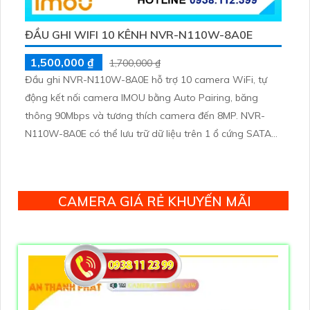
ĐẦU GHI WIFI 10 KÊNH NVR-N110W-8A0E
1,500,000 ₫
1,700,000 ₫
Đầu ghi NVR-N110W-8A0E hỗ trợ 10 camera WiFi, tự
động kết nối camera IMOU bằng Auto Pairing, băng
thông 90Mbps và tương thích camera đến 8MP. NVR-
N110W-8A0E có thể lưu trữ dữ liệu trên 1 ổ cứng SATA
tối đa 16TB, 2 cổng USB và dùng phần mềm Imou Life
CAMERA GIÁ RẺ KHUYẾN MÃI