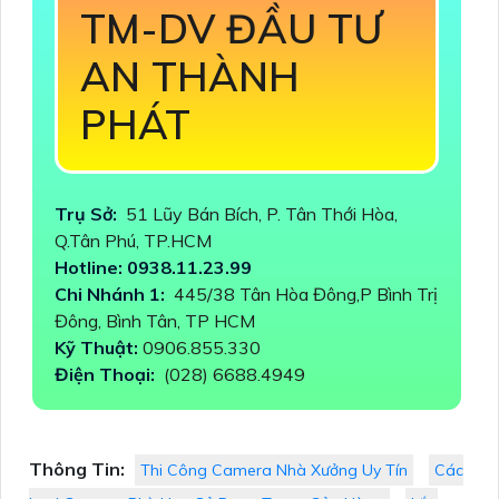
TM-DV ĐẦU TƯ
AN THÀNH
PHÁT
Trụ Sở:
51 Lũy Bán Bích, P. Tân Thới Hòa,
Q.Tân Phú, TP.HCM
Hotline: 0938.11.23.99
Chi Nhánh 1:
445/38 Tân Hòa Đông,P Bình Trị
Đông, Bình Tân, TP HCM
Kỹ Thuật:
0906.855.330
Điện Thoại:
(028) 6688.4949
Thông Tin:
Thi Công Camera Nhà Xưởng Uy Tín
Các