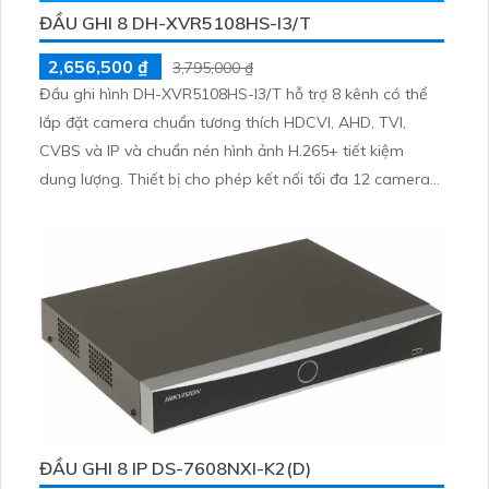
ĐẦU GHI 8 DH-XVR5108HS-I3/T
2,656,500 ₫
3,795,000 ₫
Đầu ghi hình DH-XVR5108HS-I3/T hỗ trợ 8 kênh có thể
lắp đặt camera chuẩn tương thích HDCVI, AHD, TVI,
CVBS và IP và chuẩn nén hình ảnh H.265+ tiết kiệm
dung lượng. Thiết bị cho phép kết nối tối đa 12 camera
IP 6MP, đi kèm các tính năng AI thông minh như nhận
dạng khuôn mặt, phát hiện người và phương tiện, SMD
Plus, AcuPick.
ĐẦU GHI 8 IP DS-7608NXI-K2(D)