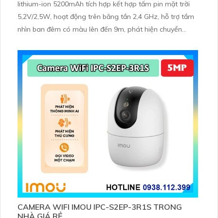
lithium-ion 5200mAh tích hợp kết hợp tấm pin mặt trời
5,2V/2,5W, hoạt động trên băng tần 2,4 GHz, hỗ trợ tầm
nhìn ban đêm có màu lên đến 9m, phát hiện chuyển
động và con người bằng AI, đồng thời lưu trữ dữ liệu qua
thẻ microSD lên đến 512GB
CAMERA WIFI IMOU IPC-S2EP-3R1S TRONG
NHÀ GIÁ RẺ