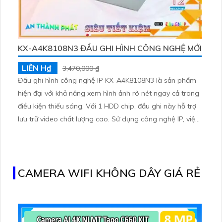
KX-A4K8108N3 ĐẦU GHI HÌNH CÔNG NGHỆ MỚI
LIÊN H₫
3,470,000 ₫
Đầu ghi hình công nghệ IP KX-A4K8108N3 là sản phẩm
hiện đại với khả năng xem hình ảnh rõ nét ngay cả trong
điều kiện thiếu sáng. Với 1 HDD chip, đầu ghi này hỗ trợ
lưu trữ video chất lượng cao. Sử dụng công nghệ IP, việc
cài đặt và nâng cấp số lượng camera trở nên đơn giản.
Với 8 kênh, đầu ghi hỗ trợ chức năng Intrusion trên
camera, ghi hình chất lượng và tiết kiệm băng thông
CAMERA WIFI KHÔNG DÂY GIÁ RẺ