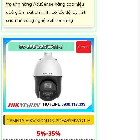
trợ tính năng AcuSense nâng cao hiệu
quả giám sát an ninh, có tốc độ lấy nét
cao nhờ công nghệ Self-learning
CAMERA HIKVISION DS-2DE4825IWG1-E
5%-35%