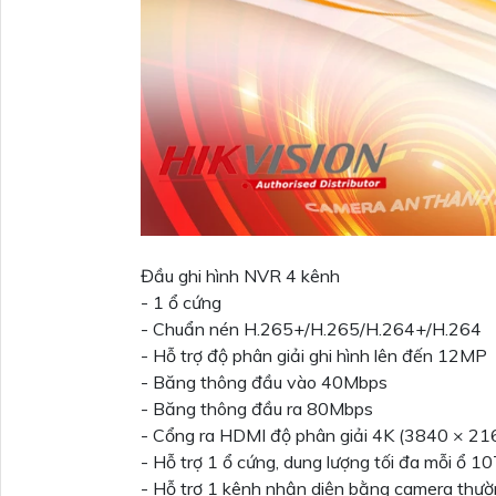
Đầu ghi hình NVR 4 kênh
- 1 ổ cứng
- Chuẩn nén H.265+/H.265/H.264+/H.264
- Hỗ trợ độ phân giải ghi hình lên đến 12MP
- Băng thông đầu vào 40Mbps
- Băng thông đầu ra 80Mbps
- Cổng ra HDMI độ phân giải 4K (3840 × 2
- Hỗ trợ 1 ổ cứng, dung lượng tối đa mỗi ổ 1
- Hỗ trợ 1 kênh nhận diện bằng camera thư