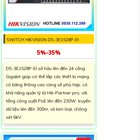
SWITCH HIKVISION DS-3E1528P-EI
5%-35%
DS-3E1528P-EI sở hữu lên đến 24 cổng
Gigabit giúp có thể lắp các thiết bị mạng
có băng thông cao cũng sẽ phù hợp, có
khả năng quản lý từ Hik-Partner pro, với
tổng công suất PoE lên đến 230W, truyền
dữ liệu lên đến 300m, vỏ kim loại, chông
sét 6kV