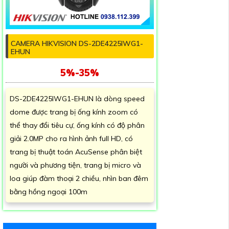
CAMERA HIKVISION DS-2DE4225IWG1-
EHUN
5%-35%
DS-2DE4225IWG1-EHUN là dòng speed
dome được trang bị ống kính zoom có
thể thay đổi tiêu cự, ống kính có độ phân
giải 2.0MP cho ra hình ảnh full HD, có
trang bị thuật toán AcuSense phân biệt
người và phương tiện, trang bị micro và
loa giúp đàm thoại 2 chiều, nhìn ban đêm
bằng hồng ngoại 100m