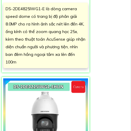
DS-2DE4825IWG1-E là dòng camera
speed dome có trang bị độ phân giải
8.0MP cho ra hình ảnh sắc nét lên đến 4K,
ống kính có thể zoom quang học 25x,
kèm theo thuật toán AcuSense giúp nhận
diện chuẩn người và phương tiện, nhìn
ban đêm hồng ngoại tầm xa lên đến
100m