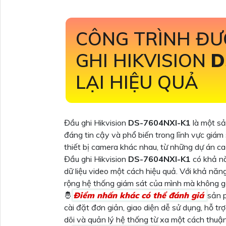
CÔNG TRÌNH ĐƯ
GHI HIKVISION
D
LẠI HIỆU QUẢ
Đầu ghi Hikvision
DS-7604NXI-K1
là một sả
đáng tin cậy và phổ biến trong lĩnh vực giám
thiết bị camera khác nhau, từ những dự án c
Đầu ghi Hikvision
DS-7604NXI-K1
có khả nă
dữ liệu video một cách hiệu quả. Với khả nă
rộng hệ thống giám sát của mình mà không gặ
🤴
Điểm nhấn khác có thể đánh giá
sản 
cài đặt đơn giản, giao diện dễ sử dụng, hỗ t
dõi và quản lý hệ thống từ xa một cách thuận