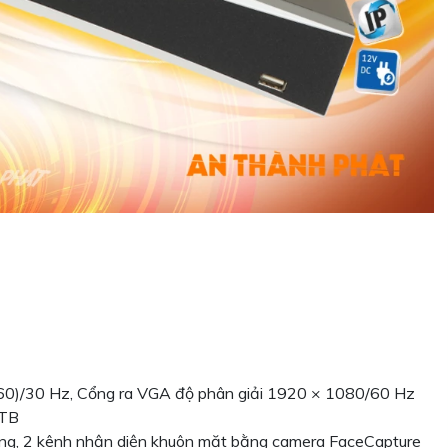
160)/30 Hz, Cổng ra VGA độ phân giải 1920 × 1080/60 Hz
0TB
ờng, 2 kênh nhận diện khuôn mặt bằng camera FaceCapture