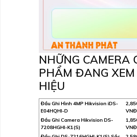
NHỮNG CAMERA C
PHẨM ĐANG XEM 
HIỆU
Đầu Ghi Hình 4MP Hikvision iDS-
2,85
E04HQHI-D
VNĐ
Đầu Ghi Camera Hikvision DS-
1,85
7208HGHI-K1(S)
VNĐ
Đầu Ghi DS-7216HGHI-K1(S) Sắc
2,58