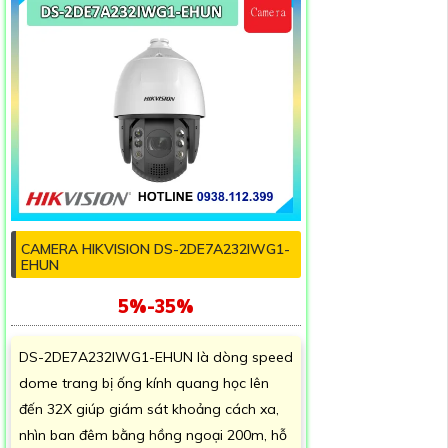
CAMERA HIKVISION DS-2DE7A232IWG1-
EHUN
5%-35%
DS-2DE7A232IWG1-EHUN là dòng speed
dome trang bị ống kính quang học lên
đến 32X giúp giám sát khoảng cách xa,
nhìn ban đêm bằng hồng ngoại 200m, hỗ