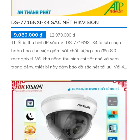
DS-7716NXI-K4 SẮC NÉT HIKVISION
9,080,000 ₫
12,970,000 ₫
Thiết bị thu hình IP sắc nét DS-7716NXI-K4 là lựa chọn
hoàn hảo cho việc giám sát chất lượng cao đến 8.0
megapixel. Với khả năng thu hình chi tiết nhỏ và xem
trong đêm, thiết bị này đảm bảo độ sắc nét tối ưu. Với 4
ổ cứng, công nghệ IP tiên tiến giữ cho chất lượng hình
ảnh không bị giảm