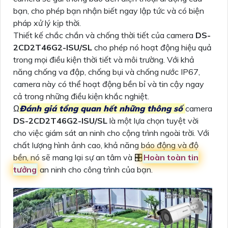
bạn, cho phép bạn nhận biết ngay lập tức và có biện
pháp xử lý kịp thời.
Thiết kế chắc chắn và chống thời tiết của camera
DS-
2CD2T46G2-ISU/SL
cho phép nó hoạt động hiệu quả
trong mọi điều kiện thời tiết và môi trường. Với khả
năng chống va đập, chống bụi và chống nước IP67,
camera này có thể hoạt động bền bỉ và tin cậy ngay
cả trong những điều kiện khắc nghiệt.
Ω
Đánh giá tổng quan hết những thông số
camera
DS-2CD2T46G2-ISU/SL
là một lựa chọn tuyệt vời
cho việc giám sát an ninh cho cộng trình ngoài trời. Với
chất lượng hình ảnh cao, khả năng báo động và độ
bền, nó sẽ mang lại sự an tâm và 🎛
Hoàn toàn tin
tưởng
an ninh cho công trình của bạn.