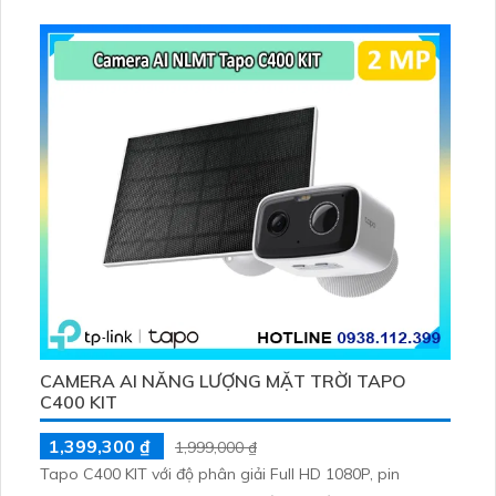
2V 2. 5W, tích hợp AI phát hiện người, thú cưng, phương
tiện, lưu trữ thẻ microSD tối đa 512 GB
CAMERA AI NĂNG LƯỢNG MẶT TRỜI TAPO
C400 KIT
1,399,300 ₫
1,999,000 ₫
Tapo C400 KIT với độ phân giải Full HD 1080P, pin