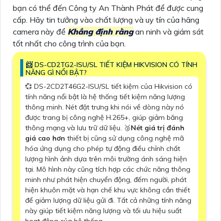
bạn có thể đến Công ty An Thành Phát để được cung
cấp. Hãy tin tưởng vào chất lượng và uy tín của hãng
camera này để
Khẳng định rằng
an ninh và giám sát
tốt nhất cho công trình của bạn.
📨 DS-CD2TG2-ISU/SL TIẾT KIỆM HIKVISION CÓ TÍNH
NĂNG GÌ NỔI BẬT?
💞 DS-2CD2T46G2-ISU/SL tiết kiệm của Hikvision có
tính năng nổi bật là hệ thống tiết kiệm năng lượng
thông minh. Nét đặt trưng khi nói về dòng này nó
được trang bị công nghệ H.265+, giúp giảm băng
thông mạng và lưu trữ dữ liệu. 🥉
Nét giá trị đánh
giá cao hơn
thiết bị cũng sử dụng công nghệ mã
hóa ứng dụng cho phép tự động điều chỉnh chất
lượng hình ảnh dựa trên môi trường ánh sáng hiện
tại. Mô hình này cũng tích hợp các chức năng thông
minh như phát hiện chuyển động, đếm người, phát
hiện khuôn mặt và hạn chế khu vực không cần thiết
để giảm lượng dữ liệu gửi đi. Tất cả những tính năng
này giúp tiết kiệm năng lượng và tối ưu hiệu suất
hoạt động của hệ thống.