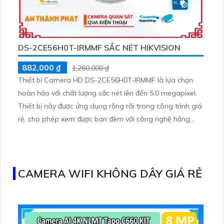
DS-2CE56H0T-IRMMF SẮC NÉT HIKVISION
882,000 ₫
1,260,000 ₫
Thiết bị Camera HD DS-2CE56H0T-IRMMF là lựa chọn
hoàn hảo với chất lượng sắc nét lên đến 5.0 megapixel.
Thiết bị này được ứng dụng rộng rãi trong công trình giá
rẻ, cho phép xem được ban đêm với công nghệ hồng
ngoại 20m tiết kiệm. Camera này hỗ trợ các chuẩn AHD,
CVI, TVI, BCS với độ bền cao, cung cấp hình ảnh sắc nét
và chất lượng
CAMERA WIFI KHÔNG DÂY GIÁ RẺ