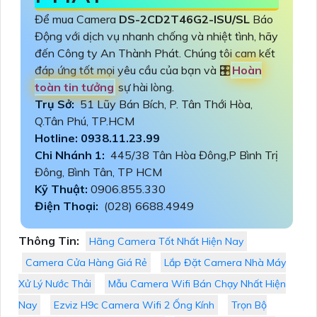
Để mua Camera
DS-2CD2T46G2-ISU/SL
Báo
Động với dịch vụ nhanh chống và nhiệt tình, hãy
đến Công ty An Thành Phát. Chúng tôi cam kết
đáp ứng tốt mọi yêu cầu của bạn và 🎛
Hoàn
toàn tin tưởng
sự hài lòng.
Trụ Sở:
51 Lũy Bán Bích, P. Tân Thới Hòa,
Q.Tân Phú, TP.HCM
Hotline: 0938.11.23.99
Chi Nhánh 1:
445/38 Tân Hòa Đông,P Bình Trị
Đông, Bình Tân, TP HCM
Kỹ Thuật:
0906.855.330
Điện Thoại:
(028) 6688.4949
Thông Tin:
Hãng Camera Tốt Nhất Hiện Nay
Camera Cửa Hàng Giá Rẻ
Lắp Đặt Camera Nhà Máy
Xử Lý Nước Thải
Mẫu Camera Wifi Bán Chạy Nhất Hiện
Nay
Ezviz H9c Camera Wifi 2 Ống Kính
Trọn Bộ