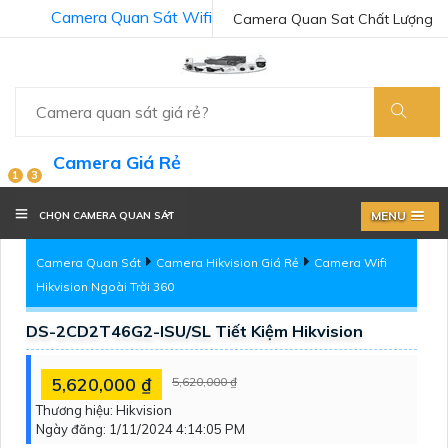
Camera Quan Sát Wifi
Camera Quan Sat Chất Lượng
Camera Giá Rẻ
1
3
MENU
CHỌN CAMERA QUAN SÁT
Camera Quan Sát
Camera Hikvision Giá Rẻ
Camera Wifi
Hikvision Ngoài Trời 360
DS-2CD2T46G2-ISU/SL Tiết Kiệm Hikvision
5,620,000 ₫
5,620,000 ₫
Thương hiệu:
Hikvision
Ngày đăng:
1/11/2024 4:14:05 PM