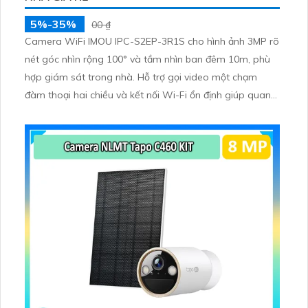
5%-35%
00 ₫
Camera WiFi IMOU IPC-S2EP-3R1S cho hình ảnh 3MP rõ
nét góc nhìn rộng 100° và tầm nhìn ban đêm 10m, phù
hợp giám sát trong nhà. Hỗ trợ gọi video một chạm
đàm thoại hai chiều và kết nối Wi-Fi ổn định giúp quan
sát từ xa. Lưu trữ linh hoạt qua thẻ microSD tối đa
256GB hoặc lưu đám mây dễ lắp đặt cho gia đình và văn
phòng nhỏ.