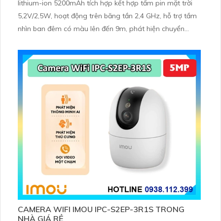
lithium-ion 5200mAh tích hợp kết hợp tấm pin mặt trời
5,2V/2,5W, hoạt động trên băng tần 2,4 GHz, hỗ trợ tầm
nhìn ban đêm có màu lên đến 9m, phát hiện chuyển
động và con người bằng AI, đồng thời lưu trữ dữ liệu qua
thẻ microSD lên đến 512GB
CAMERA WIFI IMOU IPC-S2EP-3R1S TRONG
NHÀ GIÁ RẺ