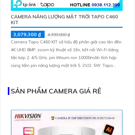
CAMERA NĂNG LƯỢNG MẶT TRỜI TAPO C460
KIT
3,079,300 ₫
4,399,000 ₫
Camera Tapo C460 KIT sở hữu độ phân giải cao lên đến
4K UHD 8MP, zoom kỹ thuật số 16×, kết nối Wi-Fi băng
tần kép 2. 4/5 GHz, pin lithium-ion 10000mAh tích hợp
cùng tấm pin năng lượng mặt trời 5. 2V/2. 5W. Tapo
C460 KIT cũng hỗ trợ quan sát ban đêm màu với cảm
biến Starlight, tầm nhìn lên đến 15 m
SẢN PHẨM CAMERA GIÁ RẺ