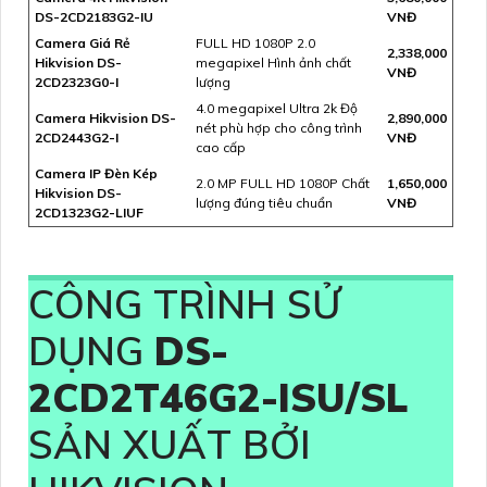
DS-2CD2183G2-IU
VNĐ
Camera Giá Rẻ
FULL HD 1080P 2.0
2,338,000
Hikvision DS-
megapixel Hình ảnh chất
VNĐ
2CD2323G0-I
lượng
4.0 megapixel Ultra 2k Độ
Camera Hikvision DS-
2,890,000
nét phù hợp cho công trình
2CD2443G2-I
VNĐ
cao cấp
Camera IP Đèn Kép
2.0 MP FULL HD 1080P Chất
1,650,000
Hikvision DS-
lượng đúng tiêu chuẩn
VNĐ
2CD1323G2-LIUF
CÔNG TRÌNH SỬ
DỤNG
DS-
2CD2T46G2-ISU/SL
SẢN XUẤT BỞI