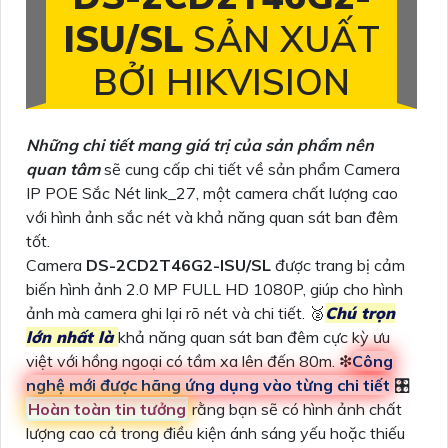
ISU/SL
SẢN XUẤT
BỞI HIKVISION
Những chi tiết mang giá trị của sản phẩm nên
quan tâm
sẽ cung cấp chi tiết về sản phẩm Camera
IP POE Sắc Nét link_27, một camera chất lượng cao
với hình ảnh sắc nét và khả năng quan sát ban đêm
tốt.
Camera
DS-2CD2T46G2-ISU/SL
được trang bị cảm
biến hình ảnh 2.0 MP FULL HD 1080P, giúp cho hình
ảnh mà camera ghi lại rõ nét và chi tiết. ️🥈
Chú trọn
lớn nhất là
khả năng quan sát ban đêm cực kỳ ưu
việt với hồng ngoại có tầm xa lên đến 80m. ❇
Công
nghệ mới được hãng ứng dụng vào từng chi tiết
🎛
Hoàn toàn tin tưởng
rằng bạn sẽ có hình ảnh chất
lượng cao cả trong điều kiện ánh sáng yếu hoặc thiếu