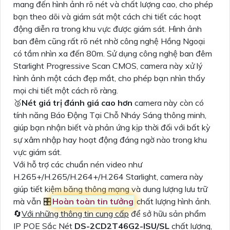
mang đến hình ảnh rõ nét và chất lượng cao, cho phép
bạn theo dõi và giám sát một cách chi tiết các hoạt
động diễn ra trong khu vực được giám sát. Hình ảnh
ban đêm cũng rất rõ nét nhờ công nghệ Hồng Ngoại
có tầm nhìn xa đến 80m. Sử dụng công nghệ ban đêm
Starlight Progressive Scan CMOS, camera này xử lý
hình ảnh một cách đẹp mắt, cho phép bạn nhìn thấy
mọi chi tiết một cách rõ ràng.
🥉
Nét giá trị đánh giá cao hơn
camera này còn có
tính năng Báo Động Tại Chỗ Nháy Sáng thông minh,
giúp bạn nhận biết và phản ứng kịp thời đối với bất kỳ
sự xâm nhập hay hoạt động đáng ngờ nào trong khu
vực giám sát.
Với hỗ trợ các chuẩn nén video như
H.265+/H.265/H.264+/H.264 Starlight, camera này
giúp tiết kiệm băng thông mạng và dung lượng lưu trữ
mà vẫn 🎛
Hoàn toàn tin tưởng
chất lượng hình ảnh.
🔄
Với những thông tin cung cấp
để sở hữu sản phẩm
IP POE Sắc Nét
DS-2CD2T46G2-ISU/SL
chất lượng,