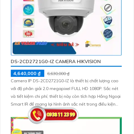
DS-2CD2721G0-IZ CAMERA HIKVISION
4,640,000 ₫
6,630,000 ₫
Camera IP DS-2CD2721G0-IZ là thiết bị chất lượng cao
với độ phân giải 2.0 megapixel FULL HD 1080P. Sắc nét
và tiết kiệm chi phí, thiết bị này còn tích hợp Hồng Ngoại
Smart IR để mang lại hình ảnh sắc nét trong điều kiện
ánh sáng yếu với tầm nhìn xa đến 40m. Với thiết kế
Dome bằng kim loại và công nghệ IP, camera này không
chỉ đảm bảo chất lượng ảnh mà còn tích hợp khả năng