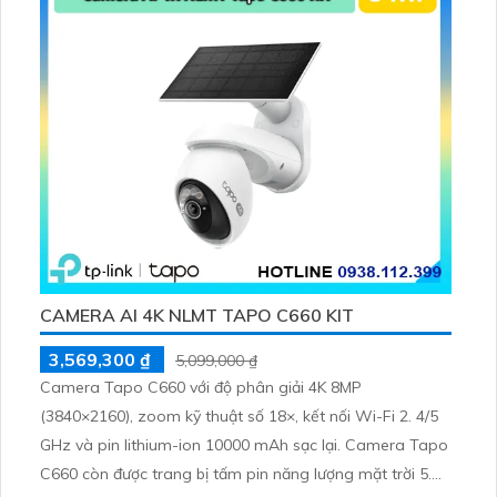
CAMERA AI 4K NLMT TAPO C660 KIT
3,569,300 ₫
5,099,000 ₫
Camera Tapo C660 với độ phân giải 4K 8MP
(3840×2160), zoom kỹ thuật số 18×, kết nối Wi-Fi 2. 4/5
GHz và pin lithium-ion 10000 mAh sạc lại. Camera Tapo
C660 còn được trang bị tấm pin năng lượng mặt trời 5.