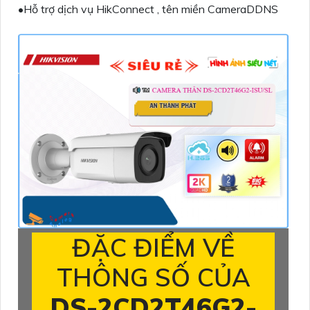
•Hỗ trợ dịch vụ HikConnect , tên miền CameraDDNS
ĐẶC ĐIỂM VỀ
THÔNG SỐ CỦA
DS-2CD2T46G2-