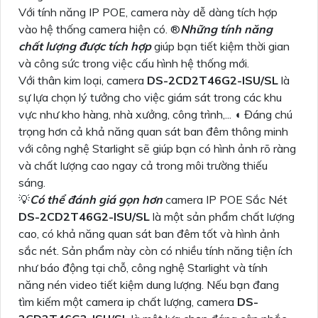
Với tính năng IP POE, camera này dễ dàng tích hợp
vào hệ thống camera hiện có. ®️
Những tính năng
chất lượng được tích hợp
giúp bạn tiết kiệm thời gian
và công sức trong việc cấu hình hệ thống mới.
Với thân kim loại, camera
DS-2CD2T46G2-ISU/SL
là
sự lựa chọn lý tưởng cho việc giám sát trong các khu
vực như kho hàng, nhà xưởng, công trình,... ◖ Đáng chú
trọng hơn cả khả năng quan sát ban đêm thông minh
với công nghệ Starlight sẽ giúp bạn có hình ảnh rõ ràng
và chất lượng cao ngay cả trong môi trường thiếu
sáng.
💡
Có thể đánh giá gọn hơn
camera IP POE Sắc Nét
DS-2CD2T46G2-ISU/SL
là một sản phẩm chất lượng
cao, có khả năng quan sát ban đêm tốt và hình ảnh
sắc nét. Sản phẩm này còn có nhiều tính năng tiện ích
như báo động tại chỗ, công nghệ Starlight và tính
năng nén video tiết kiệm dung lượng. Nếu bạn đang
tìm kiếm một camera ip chất lượng, camera
DS-