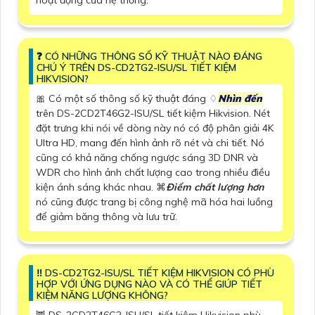
❓ CÓ NHỮNG THÔNG SỐ KỸ THUẬT NÀO ĐÁNG
CHÚ Ý TRÊN DS-CD2TG2-ISU/SL TIẾT KIỆM
HIKVISION?
🎀 Có một số thông số kỹ thuật đáng ♢
Nhìn đến
trên DS-2CD2T46G2-ISU/SL tiết kiệm Hikvision. Nét
đặt trưng khi nói về dòng này nó có độ phân giải 4K
Ultra HD, mang đến hình ảnh rõ nét và chi tiết. Nó
cũng có khả năng chống ngược sáng 3D DNR và
WDR cho hình ảnh chất lượng cao trong nhiều điều
kiện ánh sáng khác nhau. ⌘
Điểm chất lượng hơn
nó cũng được trang bị công nghệ mã hóa hai luồng
để giảm băng thông và lưu trữ.
‼️ DS-CD2TG2-ISU/SL TIẾT KIỆM HIKVISION CÓ PHÙ
HỢP VỚI ỨNG DỤNG NÀO VÀ CÓ THỂ GIÚP TIẾT
KIỆM NĂNG LƯỢNG KHÔNG?
🦉 DS-2CD2T46G2-ISU/SL tiết kiệm Hikvision phù