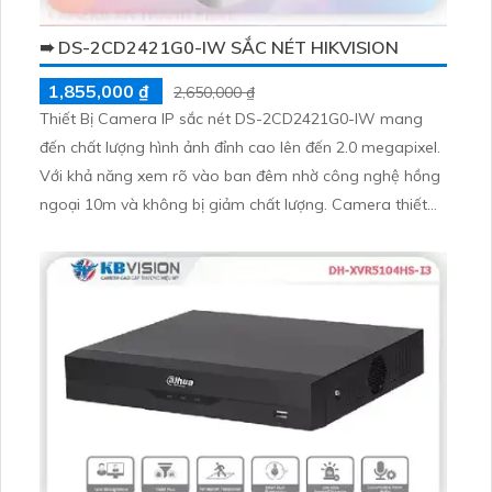
➠ DS-2CD2421G0-IW SẮC NÉT HIKVISION
1,855,000 ₫
2,650,000 ₫
Thiết Bị Camera IP sắc nét DS-2CD2421G0-IW mang
đến chất lượng hình ảnh đỉnh cao lên đến 2.0 megapixel.
Với khả năng xem rõ vào ban đêm nhờ công nghệ hồng
ngoại 10m và không bị giảm chất lượng. Camera thiết
kế nhỏ gọn Cube, với tính năng thu âm và loa rõ ràng,
mang đến trải nghiệm ấn tượng và tiện lợi