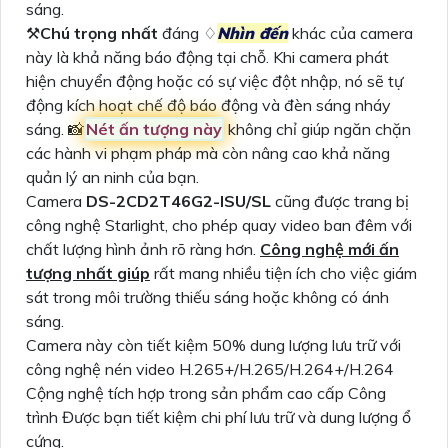
sáng.
⚒
Chú trọng nhất
đáng ♢
Nhìn đến
khác của camera
này là khả năng báo động tại chỗ. Khi camera phát
hiện chuyển động hoặc có sự việc đột nhập, nó sẽ tự
động kích hoạt chế độ báo động và đèn sáng nháy
sáng. 📸
Nét ấn tượng này
không chỉ giúp ngăn chặn
các hành vi phạm pháp mà còn nâng cao khả năng
quản lý an ninh của bạn.
Camera
DS-2CD2T46G2-ISU/SL
cũng được trang bị
công nghệ Starlight, cho phép quay video ban đêm với
chất lượng hình ảnh rõ ràng hơn.
Công nghệ mới ấn
tượng nhất giúp
rất mang nhiều tiện ích cho việc giám
sát trong môi trường thiếu sáng hoặc không có ánh
sáng.
Camera này còn tiết kiệm 50% dung lượng lưu trữ với
công nghệ nén video H.265+/H.265/H.264+/H.264
Cộng nghệ tích hợp trong sản phẩm cao cấp Công
trình Được bạn tiết kiệm chi phí lưu trữ và dung lượng ổ
cứng.