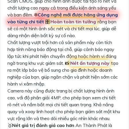
Scan CMOS, giúp cho hình ảnh được tái tạo rõ nét và
chất lượng cao ngay cả trong điều kiện ánh sáng yếu
và ban đêm. ❇
Công nghệ mới được hãng ứng dụng
vào từng chi tiết
🎛
Hoàn toàn tin tưởng
rằng bạn
sẽ có một hình ảnh sắc nét và chi tiết mọi lúc, giúp dễ
dàng nhận diện bất kỳ sự cố nào.
Chất lượng vượt trội hơn cả sản phẩm này còn tích
hợp tính năng báo động tại chỗ, giúp cảnh báo ngay
lập tức khi phát hiện chuyển động hoặc hành vi đáng
ngờ trong khu vực giám sát. 📸
Nét ấn tượng này
tạo
ra một lớp bảo vệ bổ sung cho gia đình hoặc doanh
nghiệp của bạn, giúp ngăn chặn và phát hiện sớm các
hành vi xâm nhập.
Camera này cũng được trang bị chất lượng hình ảnh
cao, với độ phân giải 4MP, cho phép bạn xem chi tiết
rõ nét và nắm bắt mọi chi tiết quan trọng. Khả năng
quay và xoay linh hoạt cho phép bạn giám sát một khu
vực rộng lớn và theo dõi nhiều góc nhìn khác nhau.
🥉
Nét giá trị đánh giá cao hơn
An Thành Phát là