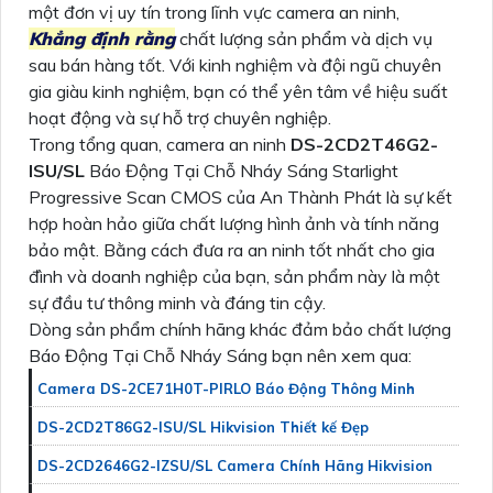
một đơn vị uy tín trong lĩnh vực camera an ninh,
Khẳng định rằng
chất lượng sản phẩm và dịch vụ
sau bán hàng tốt. Với kinh nghiệm và đội ngũ chuyên
gia giàu kinh nghiệm, bạn có thể yên tâm về hiệu suất
hoạt động và sự hỗ trợ chuyên nghiệp.
Trong tổng quan, camera an ninh
DS-2CD2T46G2-
ISU/SL
Báo Động Tại Chỗ Nháy Sáng Starlight
Progressive Scan CMOS của An Thành Phát là sự kết
hợp hoàn hảo giữa chất lượng hình ảnh và tính năng
bảo mật. Bằng cách đưa ra an ninh tốt nhất cho gia
đình và doanh nghiệp của bạn, sản phẩm này là một
sự đầu tư thông minh và đáng tin cậy.
Dòng sản phẩm chính hãng khác đảm bảo chất lượng
Báo Động Tại Chỗ Nháy Sáng bạn nên xem qua:
Camera DS-2CE71H0T-PIRLO Báo Động Thông Minh
DS-2CD2T86G2-ISU/SL Hikvision Thiết kế Đẹp
DS-2CD2646G2-IZSU/SL Camera Chính Hãng Hikvision