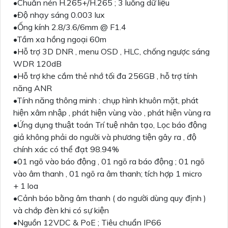
•Chuẩn nén H.265+/H.265 ; 3 luồng dữ liệu
•Độ nhạy sáng 0.003 lux
•Ống kính 2.8/3.6/6mm @ F1.4
•Tầm xa hồng ngoại 60m
•Hỗ trợ 3D DNR , menu OSD , HLC, chống ngược sáng
WDR 120dB
•Hỗ trợ khe cắm thẻ nhớ tối đa 256GB , hỗ trợ tính
năng ANR
•Tính năng thông minh : chụp hình khuôn mặt, phát
hiện xâm nhập , phát hiện vùng vào , phát hiện vùng ra
•Ứng dụng thuật toán Trí tuệ nhân tạo, Lọc báo động
giả không phải do người và phương tiện gây ra , độ
chính xác có thể đạt 98.94%
•01 ngõ vào báo động , 01 ngõ ra báo động ; 01 ngõ
vào âm thanh , 01 ngõ ra âm thanh; tích hợp 1 micro
+ 1 loa
•Cảnh báo bằng âm thanh ( do người dùng quy định )
và chớp đèn khi có sự kiện
•Nguồn 12VDC & PoE ; Tiêu chuẩn IP66