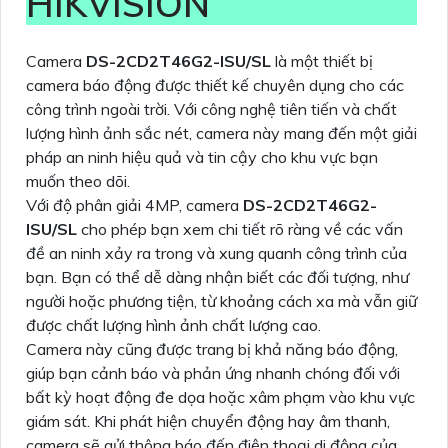
HIKVISION
Camera
DS-2CD2T46G2-ISU/SL
là một thiết bị
camera báo động được thiết kế chuyên dụng cho các
công trình ngoài trời. Với công nghệ tiên tiến và chất
lượng hình ảnh sắc nét, camera này mang đến một giải
pháp an ninh hiệu quả và tin cậy cho khu vực bạn
muốn theo dõi.
Với độ phân giải 4MP, camera
DS-2CD2T46G2-
ISU/SL
cho phép bạn xem chi tiết rõ ràng về các vấn
đề an ninh xảy ra trong và xung quanh công trình của
bạn. Bạn có thể dễ dàng nhận biết các đối tượng, như
người hoặc phương tiện, từ khoảng cách xa mà vẫn giữ
được chất lượng hình ảnh chất lượng cao.
Camera này cũng được trang bị khả năng báo động,
giúp bạn cảnh báo và phản ứng nhanh chóng đối với
bất kỳ hoạt động đe dọa hoặc xâm phạm vào khu vực
giám sát. Khi phát hiện chuyển động hay âm thanh,
camera sẽ gửi thông báo đến điện thoại di động của