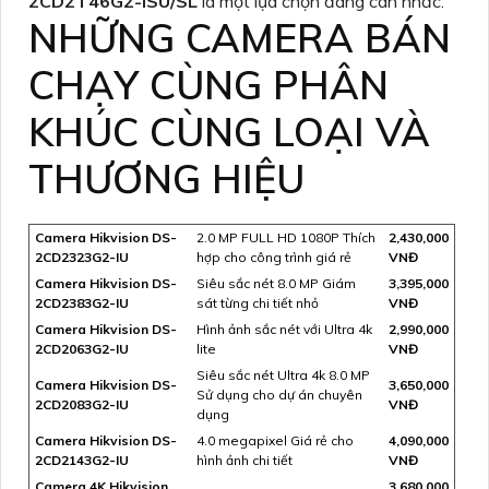
2CD2T46G2-ISU/SL
là một lựa chọn đáng cân nhắc.
NHỮNG CAMERA BÁN
CHẠY CÙNG PHÂN
KHÚC CÙNG LOẠI VÀ
THƯƠNG HIỆU
Camera Hikvision DS-
2.0 MP FULL HD 1080P Thích
2,430,000
2CD2323G2-IU
hợp cho công trình giá rẻ
VNĐ
Camera Hikvision DS-
Siêu sắc nét 8.0 MP Giám
3,395,000
2CD2383G2-IU
sát từng chi tiết nhỏ
VNĐ
Camera Hikvision DS-
Hình ảnh sắc nét với Ultra 4k
2,990,000
2CD2063G2-IU
lite
VNĐ
Siêu sắc nét Ultra 4k 8.0 MP
Camera Hikvision DS-
3,650,000
Sử dụng cho dự án chuyên
2CD2083G2-IU
VNĐ
dụng
Camera Hikvision DS-
4.0 megapixel Giá rẻ cho
4,090,000
2CD2143G2-IU
hình ảnh chi tiết
VNĐ
Camera 4K Hikvision
3,680,000