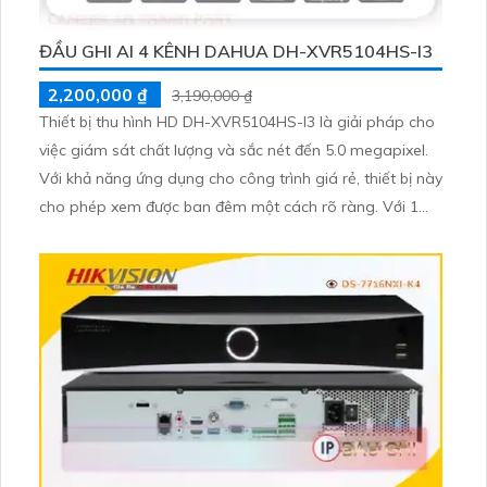
ĐẦU GHI AI 4 KÊNH DAHUA DH-XVR5104HS-I3
2,200,000 ₫
3,190,000 ₫
Thiết bị thu hình HD DH-XVR5104HS-I3 là giải pháp cho
việc giám sát chất lượng và sắc nét đến 5.0 megapixel.
Với khả năng ứng dụng cho công trình giá rẻ, thiết bị này
cho phép xem được ban đêm một cách rõ ràng. Với 1
HDD, nó được trang bị công nghệ AHD, CVI, TVI, BCS độ
bền cao hơn