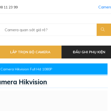
Camera
38 11 23 99
LẮP TRỌN BỘ CAMERA
ĐẦU GHI PHỤ KIỆN
Camera Hikvision Full Hd 1080P
mera Hikvision