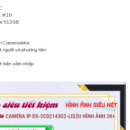
C
: IK10
đa 512GB;
iền Cameraddns
t người và phương tiên
t hiện xâm nhập.