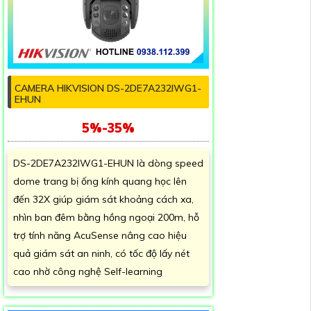
CAMERA HIKVISION DS-2DE7A232IWG1-
EHUN
5%-35%
DS-2DE7A232IWG1-EHUN là dòng speed
dome trang bị ống kính quang học lên
đến 32X giúp giám sát khoảng cách xa,
nhìn ban đêm bằng hồng ngoại 200m, hỗ
trợ tính năng AcuSense nâng cao hiệu
quả giám sát an ninh, có tốc độ lấy nét
cao nhờ công nghệ Self-learning