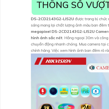
THÔNG SỐ VƯỢT
DS-2CD2143G2-LIS2U
được trang bị chức 
sáng mang lại chất lượng ảnh màu ban đêm tố
megapixel DS-2CD2143G2-LIS2U Camera Hi
hình ảnh sắc nét
. Hồng ngoại 30m và công 
chuyển động nhanh chóng. Mua camera tại c
chính hãng. Việc xem hình ảnh ban đêm rõ rà