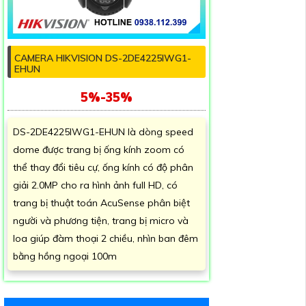
CAMERA HIKVISION DS-2DE4225IWG1-
EHUN
5%-35%
DS-2DE4225IWG1-EHUN là dòng speed
dome được trang bị ống kính zoom có
thể thay đổi tiêu cự, ống kính có độ phân
giải 2.0MP cho ra hình ảnh full HD, có
trang bị thuật toán AcuSense phân biệt
người và phương tiện, trang bị micro và
loa giúp đàm thoại 2 chiều, nhìn ban đêm
bằng hồng ngoại 100m