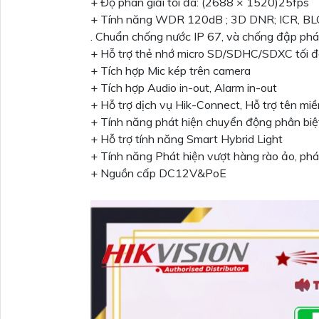
+ Độ phân giải tối đa: (2688 × 1520)25fps
+ Tính năng WDR 120dB ; 3D DNR; ICR, BL
. Chuẩn chống nước IP 67, và chống đập phá
+ Hỗ trợ thẻ nhớ micro SD/SDHC/SDXC tối 
+ Tích hợp Mic kép trên camera
+ Tích hợp Audio in-out, Alarm in-out
+ Hỗ trợ dịch vụ Hik-Connect, Hỗ trợ tên m
+ Tính năng phát hiện chuyển động phân biệ
+ Hỗ trợ tính năng Smart Hybrid Light
+ Tính năng Phát hiện vượt hàng rào ảo, phá
+ Nguồn cấp DC12V&PoE