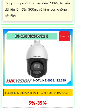
tổng công suất PoE lên đến 230W, truyền
dữ liệu lên đến 300m, vỏ kim loại, chông
sét 6kV
CAMERA HIKVISION DS-2DE4825IWG1-E
5%-35%