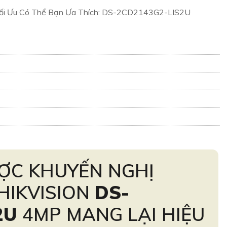
ối Ưu Có Thể Bạn Ưa Thích: DS-2CD2143G2-LIS2U
ỢC KHUYẾN NGHỊ
HIKVISION
DS-
2U
4MP MANG LẠI HIỆU