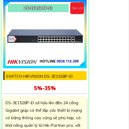
SWITCH HIKVISION DS-3E1528P-EI
5%-35%
DS-3E1528P-EI sở hữu lên đến 24 cổng
Gigabit giúp có thể lắp các thiết bị mạng
có băng thông cao cũng sẽ phù hợp, có
khả năng quản lý từ Hik-Partner pro, với