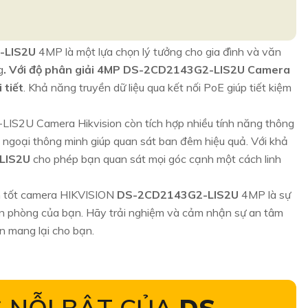
-LIS2U
4MP là một lựa chọn lý tưởng cho gia đình và văn
g
. Với độ phân giải 4MP DS-2CD2143G2-LIS2U Camera
 tiết
. Khả năng truyền dữ liệu qua kết nối PoE giúp tiết kiệm
S2U Camera Hikvision còn tích hợp nhiều tính năng thông
goại thông minh giúp quan sát ban đêm hiệu quả. Với khả
LIS2U
cho phép bạn quan sát mọi góc cạnh một cách linh
nh tốt camera HIKVISION
DS-2CD2143G2-LIS2U
4MP là sự
n phòng của bạn. Hãy trải nghiệm và cảm nhận sự an tâm
mang lại cho bạn.