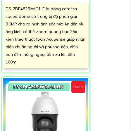
DS-2DE4825IWG1-E là dòng camera
speed dome có trang bị độ phân giải
8.0MP cho ra hình ảnh sắc nét lên đến 4K,
ống kính có thể zoom quang học 25x,
kèm theo thuật toán AcuSense giúp nhận
diện chuẩn người và phương tiện, nhìn
ban đêm hồng ngoại tầm xa lên đến
100m