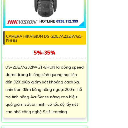
CAMERA HIKVISION DS-2DE7A232IWG1-
EHUN
5%-35%
DS-2DE7A232IWG1-EHUN là dòng speed
dome trang bị ống kính quang học lên
đến 32X giúp giám sát khoảng cách xa,
nhìn ban đêm bằng hồng ngoại 200m, hỗ
trợ tính năng AcuSense nâng cao hiệu
quả giám sát an ninh, có tốc độ lấy nét
cao nhờ công nghệ Self-learning