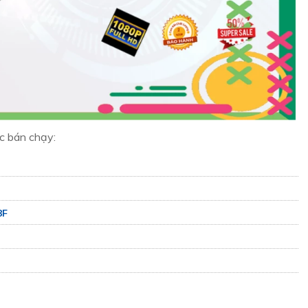
c bán chạy:
8F