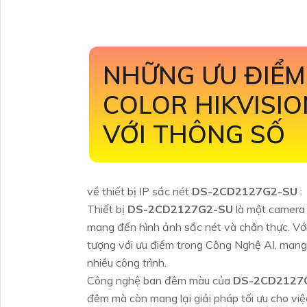
NHỮNG ƯU ĐIỂM
COLOR HIKVISI
VỚI THÔNG SỐ
về thiết bị IP sắc nét
DS-2CD2127G2-SU
:
Thiết bị
DS-2CD2127G2-SU
là một camera 
mang đến hình ảnh sắc nét và chân thực. Vớ
tượng với ưu điểm trong Công Nghệ AI, mang 
nhiều công trình.
Công nghệ ban đêm màu của
DS-2CD2127
đêm mà còn mang lại giải pháp tối ưu cho việc