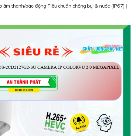
ào âm thanh/báo động Tiêu chuẩn chống bụi & nước (IP67) |