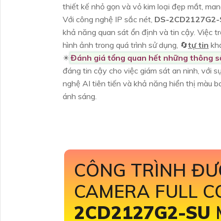
thiết kế nhỏ gọn và vỏ kim loại đẹp mắt, man
Với công nghệ IP sắc nét,
DS-2CD2127G2
khả năng quan sát ổn định và tin cậy. Việc 
hình ảnh trong quá trình sử dụng, 🔄
tự tin
kh
✴️
Đánh giá tổng quan hết những thông 
đáng tin cậy cho việc giám sát an ninh, với 
nghệ AI tiên tiến và khả năng hiển thị màu b
ánh sáng.
CÔNG TRÌNH ĐƯ
CAMERA FULL C
2CD2127G2-SU