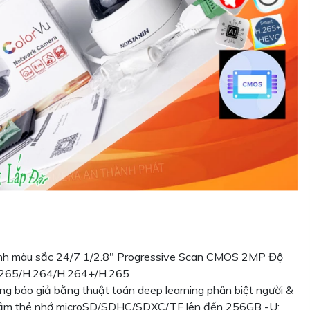
ảnh màu sắc 24/7 1/2.8″ Progressive Scan CMOS 2MP Độ
H.265/H.264/H.264+/H.265
báo giả bằng thuật toán deep learning phân biệt người &
 cắm thẻ nhớ microSD/SDHC/SDXC/TF lên đến 256GB -U: