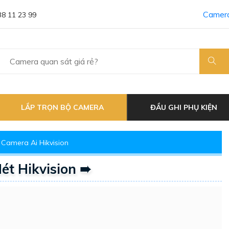
Camera
38 11 23 99
LẮP TRỌN BỘ CAMERA
ĐẦU GHI PHỤ KIỆN
Camera Ai Hikvision
t Hikvision ➠