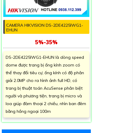
CAMERA HIKVISION DS-2DE4225IWG1-
EHUN
5%-35%
DS-2DE4225IWG1-EHUN là dòng speed
dome được trang bị ống kính zoom có
thể thay đổi tiêu cự, ống kính có độ phân
giải 2.0MP cho ra hình ảnh full HD, có
trang bị thuật toán AcuSense phân biệt
người và phương tiện, trang bị micro và
loa giúp đàm thoại 2 chiều, nhìn ban đêm
bằng hồng ngoại 100m