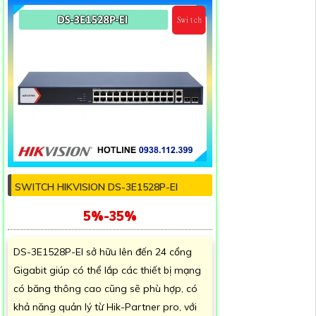
SWITCH HIKVISION DS-3E1528P-EI
5%-35%
DS-3E1528P-EI sở hữu lên đến 24 cổng
Gigabit giúp có thể lắp các thiết bị mạng
có băng thông cao cũng sẽ phù hợp, có
khả năng quản lý từ Hik-Partner pro, với