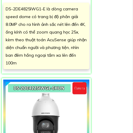
DS-2DE4825IWG1-E là dòng camera
speed dome có trang bị độ phân giải
8.0MP cho ra hình ảnh sắc nét lên đến 4K,
ống kính có thể zoom quang học 25x,
kèm theo thuật toán AcuSense giúp nhận
diện chuẩn người và phương tiện, nhìn
ban đêm hồng ngoại tầm xa lên đến
100m