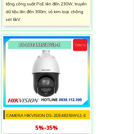
tổng công suất PoE lên đến 230W, truyền
dữ liệu lên đến 300m, vỏ kim loại, chông
sét 6kV
CAMERA HIKVISION DS-2DE4825IWG1-E
5%-35%