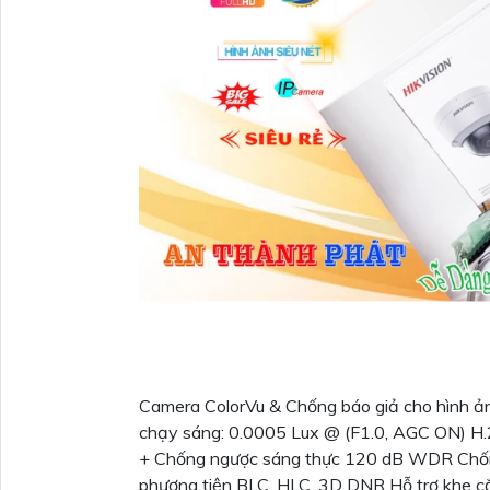
Camera ColorVu & Chống báo giả cho hình 
chạy sáng: 0.0005 Lux @ (F1.0, AGC ON) 
+ Chống ngược sáng thực 120 dB WDR Chống 
phương tiện BLC, HLC, 3D DNR Hỗ trợ khe