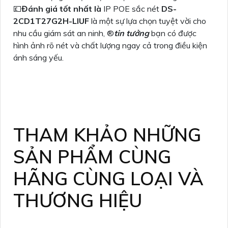
💷
Đánh giá tốt nhất là
IP POE sắc nét
DS-
2CD1T27G2H-LIUF
là một sự lựa chọn tuyệt vời cho
nhu cầu giám sát an ninh, ®️
tin tưởng
bạn có được
hình ảnh rõ nét và chất lượng ngay cả trong điều kiện
ánh sáng yếu.
THAM KHẢO NHỮNG
SẢN PHẨM CÙNG
HÃNG CÙNG LOẠI VÀ
THƯƠNG HIỆU