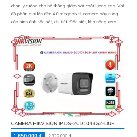
chọn lý tưởng cho hệ thống giám sát chất lượng cao. Với
độ phân giải lên đến 4.0 megapixel, camera này cung
cấp hình ảnh sắc nét, chi tiết. Đặc biệt, khả năng xem
ban đêm full color tới 50m giúp quan sát hiệu quả ngay
cả trong điều kiện thiếu sáng
CAMERA HIKVISION IP DS-2CD1043G2-LIUF
1,650,000 ₫
2,320,000 ₫