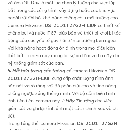
và ẩm ướt. Đây là một lựa chọn lý tưởng cho việc lắp
đặt trong các công trình xây dựng hoặc các khu vực
ngoài trời đòi hỏi khả năng chống chịu môi trường cao.
Camera Hikvision
DS-2CD1T27G2H-LIUF
có thiết kế
chống bụi và nước IP67, giúp bảo vệ thiết bị khỏi bị tác
động của các yếu tố gây hại từ môi trường bên ngoài.
Với khả năng hoạt động ổn định trong mọi điều kiện
thời tiết, camera này mang lại sự an tâm và tin cậy cho
hệ thống giám sát của bạn.
💎
Nỗi hơn trong các thông số
camera Hikvision
DS-
2CD1T27G2H-LIUF
cung cấp chất lượng hình ảnh
sắc nét và rõ ràng, với độ phân giải cao và tính năng
chống ngược sáng thông minh. Với bộ cảm biến hình
ảnh tiên tiến, camera này ♢
Hãy Tin rằng
cho việc
giám sát và ghi lại hình ảnh một cách chính xác và chi
tiết.
Trong tổng thể, camera Hikvision
DS-2CD1T27G2H-