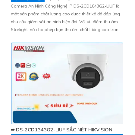
Camera An Ninh Công Nghệ IP DS-2CD1043G2-LIUF là
một sản phẩm chất lượng cao được thiết kế để đáp ứng
nhu cầu giám sát an ninh hiện đại. Với ưu điểm thu âm
Starlight, nó cho phép bạn thu âm chất lượng cao trong
môi trường có ánh sáng yếu. Công nghệ nén hình ảnh
H.265+/H
➠ DS-2CD1343G2-LIUF SẮC NÉT HIKVISION