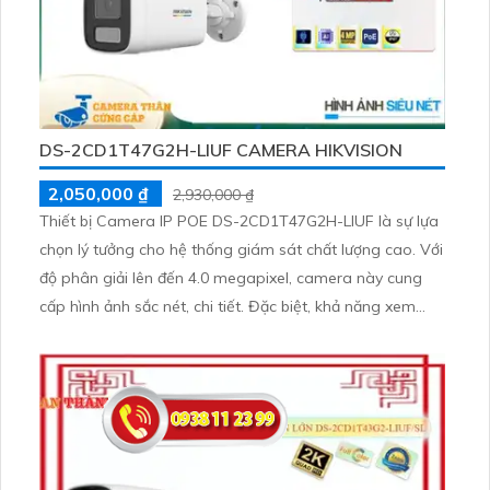
DS-2CD1T47G2H-LIUF CAMERA HIKVISION
2,050,000 ₫
2,930,000 ₫
Thiết bị Camera IP POE DS-2CD1T47G2H-LIUF là sự lựa
chọn lý tưởng cho hệ thống giám sát chất lượng cao. Với
độ phân giải lên đến 4.0 megapixel, camera này cung
cấp hình ảnh sắc nét, chi tiết. Đặc biệt, khả năng xem
ban đêm full color tới 50m giúp quan sát hiệu quả ngay
cả trong điều kiện thiếu sáng