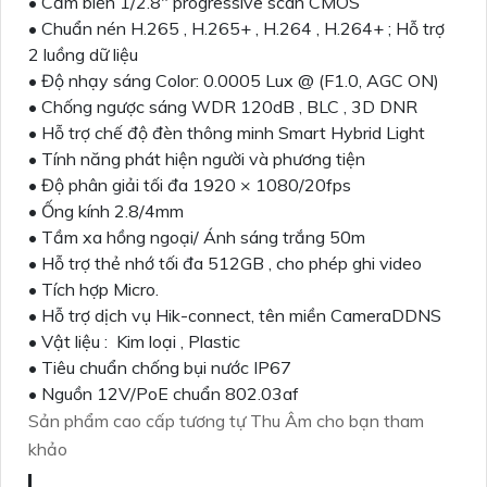
• Cảm biến 1/2.8" progressive scan CMOS
• Chuẩn nén H.265 , H.265+ , H.264 , H.264+ ; Hỗ trợ
2 luồng dữ liệu
• Độ nhạy sáng Color: 0.0005 Lux @ (F1.0, AGC ON)
• Chống ngược sáng WDR 120dB , BLC , 3D DNR
• Hỗ trợ chế độ đèn thông minh Smart Hybrid Light
• Tính năng phát hiện người và phương tiện
• Độ phân giải tối đa 1920 × 1080/20fps
• Ống kính 2.8/4mm
• Tầm xa hồng ngoại/ Ánh sáng trắng 50m
• Hỗ trợ thẻ nhớ tối đa 512GB , cho phép ghi video
• Tích hợp Micro.
• Hỗ trợ dịch vụ Hik-connect, tên miền CameraDDNS
• Vật liệu : Kim loại , Plastic
• Tiêu chuẩn chống bụi nước IP67
• Nguồn 12V/PoE chuẩn 802.03af
Sản phẩm cao cấp tương tự Thu Âm cho bạn tham
khảo