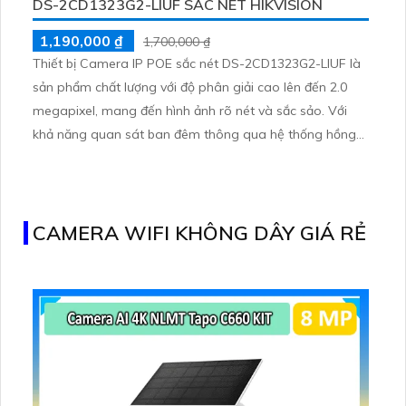
DS-2CD1323G2-LIUF SẮC NÉT HIKVISION
1,190,000 ₫
1,700,000 ₫
Thiết bị Camera IP POE sắc nét DS-2CD1323G2-LIUF là
sản phẩm chất lượng với độ phân giải cao lên đến 2.0
megapixel, mang đến hình ảnh rõ nét và sắc sảo. Với
khả năng quan sát ban đêm thông qua hệ thống hồng
ngoại lên đến 30m, camera này đảm bảo an toàn cho
căn hộ hoặc nhà phố
CAMERA WIFI KHÔNG DÂY GIÁ RẺ