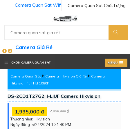
Camera Quan Sát Wifi
Camera Quan Sat Chất Lượng
Camera Giá Rẻ
1
3
MENU
CHỌN CAMERA QUAN SÁT
Camera Quan Sát
Camera Hikvision Giá Rẻ
Camera
Hikvision Full Hd 1080P
DS-2CD1T27G2H-LIUF Camera Hikvision
1,995,000 ₫
2,850,000 ₫
Thương hiệu:
Hikvision
Ngày đăng:
5/24/2024 1:31:40 PM