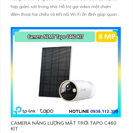
hợp giám sát trong nhà. Hỗ trợ gọi video một chạm
đàm thoại hai chiều và kết nối Wi-Fi ổn định giúp quan
sát từ xa. Lưu trữ linh hoạt qua thẻ microSD tối đa
256GB hoặc lưu đám mây dễ lắp đặt cho gia đình và văn
phòng nhỏ.
CAMERA NĂNG LƯỢNG MẶT TRỜI TAPO C460
KIT