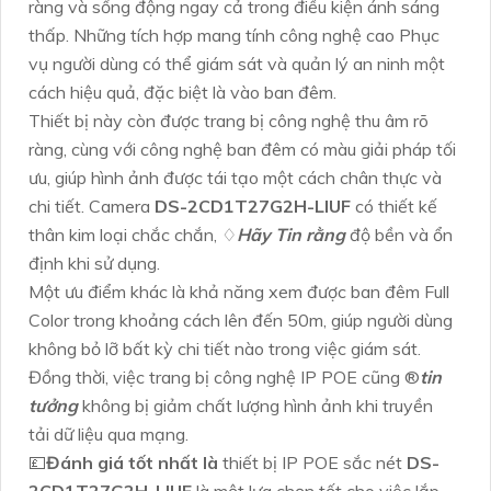
ràng và sống động ngay cả trong điều kiện ánh sáng
thấp. Những tích hợp mang tính công nghệ cao Phục
vụ người dùng có thể giám sát và quản lý an ninh một
cách hiệu quả, đặc biệt là vào ban đêm.
Thiết bị này còn được trang bị công nghệ thu âm rõ
ràng, cùng với công nghệ ban đêm có màu giải pháp tối
ưu, giúp hình ảnh được tái tạo một cách chân thực và
chi tiết. Camera
DS-2CD1T27G2H-LIUF
có thiết kế
thân kim loại chắc chắn, ♢
Hãy Tin rằng
độ bền và ổn
định khi sử dụng.
Một ưu điểm khác là khả năng xem được ban đêm Full
Color trong khoảng cách lên đến 50m, giúp người dùng
không bỏ lỡ bất kỳ chi tiết nào trong việc giám sát.
Đồng thời, việc trang bị công nghệ IP POE cũng ®️
tin
tưởng
không bị giảm chất lượng hình ảnh khi truyền
tải dữ liệu qua mạng.
💷
Đánh giá tốt nhất là
thiết bị IP POE sắc nét
DS-