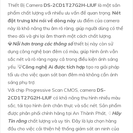
Thiết Bị Camera
DS-2CD1T27G2H-LIUF
là một sản
phẩm chất lượng với nhiều ưu vấn đề quan trọng.
Nét
đặt trưng khi nói về dòng này
ưu điểm của camera
này là khả năng thu âm rõ ràng, giúp người dùng có thể
theo dõi và ghi lại âm thanh một cách chất lượng.
💎
Nỗi hơn trong các thông số
thiết bị này còn sử
dụng công nghệ ban đêm có màu, giúp hình ảnh vẫn
sắc nét và rõ ràng ngay cả trong điều kiện ánh sáng
yếu. 💡
Công nghệ Ai được tích hợp
tạo ra giải pháp
tối ưu cho việc quan sát ban đêm mà không cần ánh
sáng phụ trợ.
Với chip Progressive Scan CMOS, camera
DS-
2CD1T27G2H-LIUF
có khả năng thu hình nhiều màu
sắc, tái tạo hình ảnh chân thực và sắc nét. Sản phẩm
được phân phối chính hãng tại An Thành Phát, ♢
Hãy
Tin rằng
chất lượng và uy tín. Đây là lựa chọn hàng
đầu cho việc cải thiện hệ thống giám sát an ninh của