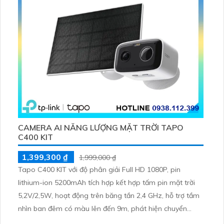
CAMERA AI NĂNG LƯỢNG MẶT TRỜI TAPO
C400 KIT
1,399,300 ₫
1,999,000 ₫
Tapo C400 KIT với độ phân giải Full HD 1080P, pin
lithium-ion 5200mAh tích hợp kết hợp tấm pin mặt trời
5,2V/2,5W, hoạt động trên băng tần 2,4 GHz, hỗ trợ tầm
nhìn ban đêm có màu lên đến 9m, phát hiện chuyển
động và con người bằng AI, đồng thời lưu trữ dữ liệu qua