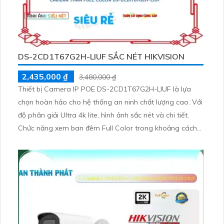
DS-2CD1T67G2H-LIUF SẮC NÉT HIKVISION
2,435,000 ₫
3,480,000 ₫
Thiết bị Camera IP POE DS-2CD1T67G2H-LIUF là lựa
chọn hoàn hảo cho hệ thống an ninh chất lượng cao. Với
độ phân giải Ultra 4k lite, hình ảnh sắc nét và chi tiết.
Chức năng xem ban đêm Full Color trong khoảng cách
lên đến 50m giúp quan sát hiệu quả vào ban đêm.
Camera được trang bị công nghệ IP POE tiên tiến, đảm
bảo không giảm chất lượng dù sử dụng lâu dài