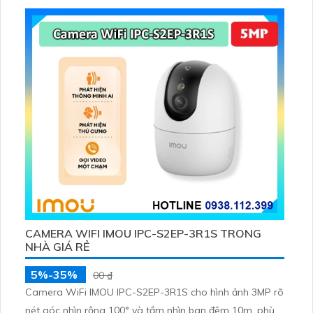
thẻ microSD lên đến 512GB
CAMERA WIFI IMOU IPC-S2EP-3R1S TRONG
NHÀ GIÁ RẺ
5%-35%
00 ₫
Camera WiFi IMOU IPC-S2EP-3R1S cho hình ảnh 3MP rõ
nét góc nhìn rộng 100° và tầm nhìn ban đêm 10m, phù