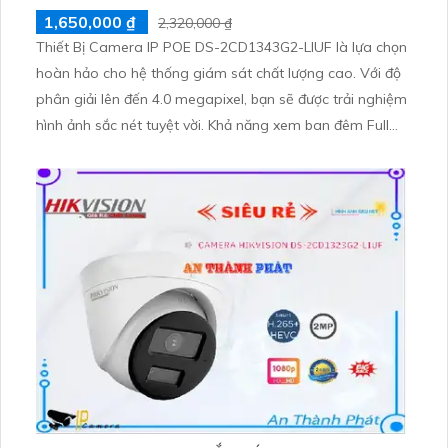
1,650,000 ₫
2,320,000 ₫
Thiết Bị Camera IP POE DS-2CD1343G2-LIUF là lựa chọn
hoàn hảo cho hệ thống giám sát chất lượng cao. Với độ
phân giải lên đến 4.0 megapixel, bạn sẽ được trải nghiệm
hình ảnh sắc nét tuyệt vời. Khả năng xem ban đêm Full
Color trong khoảng cách 20m giúp bạn không bỏ lỡ bất
kỳ chi tiết nào, ngay cả vào ban đêm