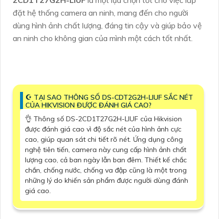
2CD1T27G2H-LIUF
là một lựa chọn tốt cho việc lắp
đặt hệ thống camera an ninh, mang đến cho người
dùng hình ảnh chất lượng, đáng tin cậy và giúp bảo vệ
an ninh cho không gian của mình một cách tốt nhất.
☪ TẠI SAO THÔNG SỐ DS-CDT2G2H-LIUF SẮC NÉT
CỦA HIKVISION ĐƯỢC ĐÁNH GIÁ CAO?
👌 Thông số DS-2CD1T27G2H-LIUF của Hikvision
được đánh giá cao vì độ sắc nét của hình ảnh cực
cao, giúp quan sát chi tiết rõ nét. Ứng dụng công
nghệ tiên tiến, camera này cung cấp hình ảnh chất
lượng cao, cả ban ngày lẫn ban đêm. Thiết kế chắc
chắn, chống nước, chống va đập cũng là một trong
những lý do khiến sản phẩm được người dùng đánh
giá cao.