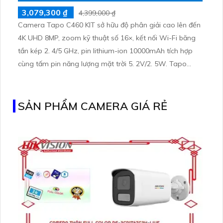
3,079,300 ₫
4,399,000 ₫
Camera Tapo C460 KIT sở hữu độ phân giải cao lên đến
4K UHD 8MP, zoom kỹ thuật số 16×, kết nối Wi-Fi băng
tần kép 2. 4/5 GHz, pin lithium-ion 10000mAh tích hợp
cùng tấm pin năng lượng mặt trời 5. 2V/2. 5W. Tapo
C460 KIT cũng hỗ trợ quan sát ban đêm màu với cảm
biến Starlight, tầm nhìn lên đến 15 m
SẢN PHẨM CAMERA GIÁ RẺ