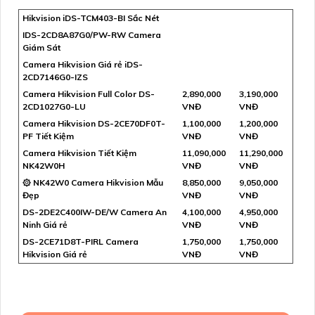
Hikvision iDS-TCM403-BI Sắc Nét
IDS-2CD8A87G0/PW-RW Camera
Giám Sát
Camera Hikvision Giá rẻ iDS-
2CD7146G0-IZS
Camera Hikvision Full Color DS-
2,890,000
3,190,000
2CD1027G0-LU
VNĐ
VNĐ
Camera Hikvision DS-2CE70DF0T-
1,100,000
1,200,000
PF Tiết Kiệm
VNĐ
VNĐ
Camera Hikvision Tiết Kiệm
11,090,000
11,290,000
NK42W0H
VNĐ
VNĐ
۞ NK42W0 Camera Hikvision Mẫu
8,850,000
9,050,000
Đẹp
VNĐ
VNĐ
DS-2DE2C400IW-DE/W Camera An
4,100,000
4,950,000
Ninh Giá rẻ
VNĐ
VNĐ
DS-2CE71D8T-PIRL Camera
1,750,000
1,750,000
Hikvision Giá rẻ
VNĐ
VNĐ