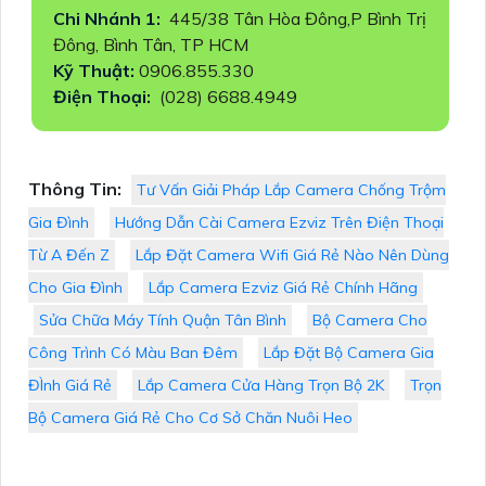
Chi Nhánh 1:
445/38 Tân Hòa Đông,P Bình Trị
Đông, Bình Tân, TP HCM
Kỹ Thuật:
0906.855.330
Điện Thoại:
(028) 6688.4949
Thông Tin:
Tư Vấn Giải Pháp Lắp Camera Chống Trộm
Gia Đình
Hướng Dẫn Cài Camera Ezviz Trên Điện Thoại
Từ A Đến Z
Lắp Đặt Camera Wifi Giá Rẻ Nào Nên Dùng
Cho Gia Đình
Lắp Camera Ezviz Giá Rẻ Chính Hãng
Sửa Chữa Máy Tính Quận Tân Bình
Bộ Camera Cho
Công Trình Có Màu Ban Đêm
Lắp Đặt Bộ Camera Gia
ĐÌnh Giá Rẻ
Lắp Camera Cửa Hàng Trọn Bộ 2K
Trọn
Bộ Camera Giá Rẻ Cho Cơ Sở Chăn Nuôi Heo