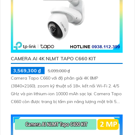
CAMERA AI 4K NLMT TAPO C660 KIT
3,569,300 ₫
5,099,000 ₫
Camera Tapo C660 với độ phân giải 4K 8MP
(3840×2160), zoom kỹ thuật số 18×, kết nối Wi-Fi 2. 4/5
GHz và pin lithium-ion 10000 mAh sạc lại. Camera Tapo
C660 còn được trang bị tấm pin năng lượng mặt trời 5.
2V 2. 5W, tích hợp AI phát hiện người, thú cưng, phương
tiện, lưu trữ thẻ microSD tối đa 512 GB