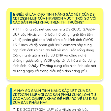
⁉️ ĐIỀU GÌ LÀM CHO TÍNH NĂNG SẮC NÉT CỦA DS-
CDT2G2H-LIUF CỦA HIKVISION VƯỢT TRỘI SO VỚI
CÁC SẢN PHẨM KHÁC TRÊN THỊ TRƯỜNG?
♥️ Tính năng sắc nét của camera DS-2CD1T27G2H-
LIUF của Hikvision nổi bật nhờ công nghệ tiên tiến
và độ phân giải cao. Với cảm biến hình ảnh CMOS
1/2.5 inch và độ phân giải 8MP, camera này cung
cấp hình ảnh rõ nét, chi tiết và màu sắc sống động.
Công nghệ giảm nhiễu 3D DNR và công nghệ
chống ngược sáng WDR giúp tối ưu hóa chất lượng
hình ảnh, ♢
Hãy Tin rằng
cung cấp hình ảnh sắc nét,
rõ ràng ngay cả trong điều kiện ánh sáng yếu.
📌 HÃY SO SÁNH TÍNH NĂNG SẮC NÉT CỦA DS-
CDT2G2H-LIUF VỚI CÁC SẢN PHẨM CÙNG LOẠI TỪ
CÁC HÃNG CAMERA KHÁC ĐỂ HIỂU RÕ VỀ ƯU ĐIỂM
CỦA SẢN PHẨM NÀY.
🤵 DS-2CD1T27G2H-LIUF của Hikvision nổi bật