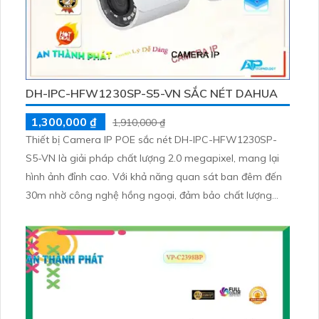
DH-IPC-HFW1230SP-S5-VN SẮC NÉT DAHUA
1,300,000 ₫
1,910,000 ₫
Thiết bị Camera IP POE sắc nét DH-IPC-HFW1230SP-
S5-VN là giải pháp chất lượng 2.0 megapixel, mang lại
hình ảnh đỉnh cao. Với khả năng quan sát ban đêm đến
30m nhờ công nghệ hồng ngoại, đảm bảo chất lượng
hình ảnh không giảm. Camera được trang bị công nghệ
IP POE hiện đại, hỗ trợ ONVIF và được sản xuất từ kim
loại chắc chắn, giúp thu hình chất lượng