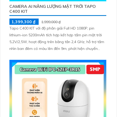
CAMERA AI NĂNG LƯỢNG MẶT TRỜI TAPO
C400 KIT
1,399,300 ₫
1,999,000 ₫
Tapo C400 KIT với độ phân giải Full HD 1080P, pin
lithium-ion 5200mAh tích hợp kết hợp tấm pin mặt trời
5,2V/2,5W, hoạt động trên băng tần 2,4 GHz, hỗ trợ tầm
nhìn ban đêm có màu lên đến 9m, phát hiện chuyển
động và con người bằng AI, đồng thời lưu trữ dữ liệu qua
thẻ microSD lên đến 512GB