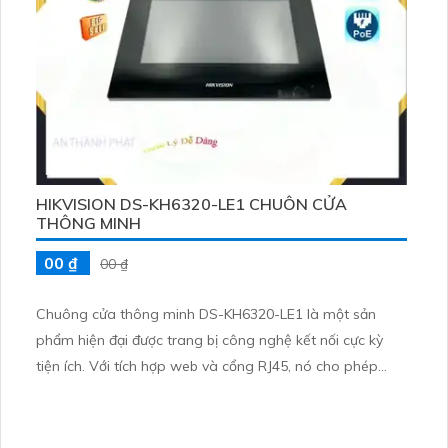
HIKVISION DS-KH6320-LE1 CHUÔN CỬA
THÔNG MINH
00 ₫
00 ₫
Chuông cửa thông minh DS-KH6320-LE1 là một sản
phẩm hiện đại được trang bị công nghệ kết nối cực kỳ
tiện ích. Với tích hợp web và cổng RJ45, nó cho phép
người dùng dễ dàng kết nối và quản lý từ xa. Người
dùng có thể truy cập vào các chức năng của chuông
cửa thông minh thông qua trình duyệt web từ bất kỳ đây