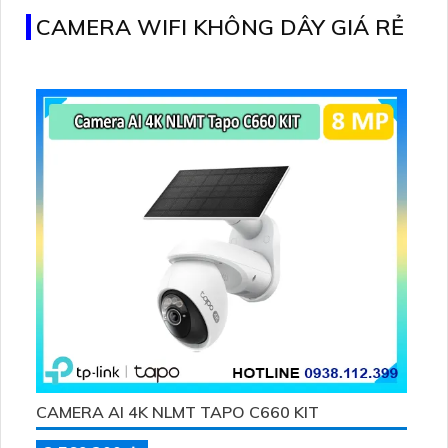
điểm nào trên Internet
CAMERA WIFI KHÔNG DÂY GIÁ RẺ
CAMERA AI 4K NLMT TAPO C660 KIT