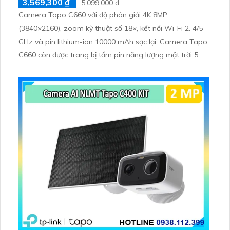
3,569,300 ₫
5,099,000 ₫
Camera Tapo C660 với độ phân giải 4K 8MP
(3840×2160), zoom kỹ thuật số 18×, kết nối Wi-Fi 2. 4/5
GHz và pin lithium-ion 10000 mAh sạc lại. Camera Tapo
C660 còn được trang bị tấm pin năng lượng mặt trời 5.
2V 2. 5W, tích hợp AI phát hiện người, thú cưng, phương
tiện, lưu trữ thẻ microSD tối đa 512 GB