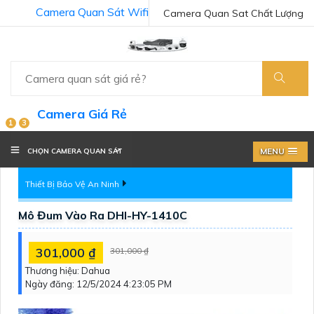
Camera Quan Sát Wifi
Camera Quan Sat Chất Lượng
Camera Giá Rẻ
1
3
MENU
CHỌN CAMERA QUAN SÁT
Thiết Bị Bảo Vệ An Ninh
Mô Đum Vào Ra DHI-HY-1410C
301,000 ₫
301,000 ₫
Thương hiệu:
Dahua
Ngày đăng:
12/5/2024 4:23:05 PM