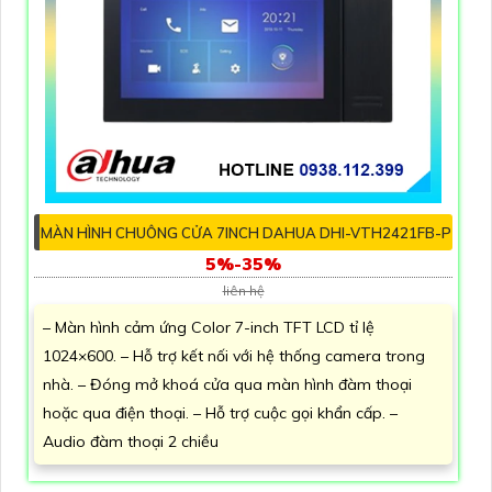
MÀN HÌNH CHUÔNG CỬA 7INCH DAHUA DHI-VTH2421FB-P
5%-35%
liên hệ
– Màn hình cảm ứng Color 7-inch TFT LCD tỉ lệ
1024×600. – Hỗ trợ kết nối với hệ thống camera trong
nhà. – Đóng mở khoá cửa qua màn hình đàm thoại
hoặc qua điện thoại. – Hỗ trợ cuộc gọi khẩn cấp. –
Audio đàm thoại 2 chiều