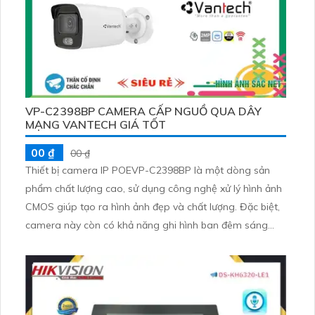
VP-C2398BP CAMERA CẤP NGUỒ QUA DÂY
MẠNG VANTECH GIÁ TỐT
00 ₫
00 ₫
Thiết bị camera IP POEVP-C2398BP là một dòng sản
phẩm chất lượng cao, sử dụng công nghệ xử lý hình ảnh
CMOS giúp tạo ra hình ảnh đẹp và chất lượng. Đặc biệt,
camera này còn có khả năng ghi hình ban đêm sáng
đẹp với hồng ngoại khoảng cách lên đến 30m. Với công
nghệ IP POE, thiết bị này tiết kiệm được chi phí lắp đặt vì
không cần phải sử dụng dây điện riêng. Độ phân giải lên
đến 2