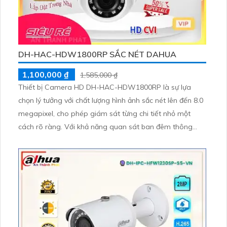
DH-HAC-HDW1800RP SẮC NÉT DAHUA
1,100,000 ₫
1,585,000 ₫
Thiết bị Camera HD DH-HAC-HDW1800RP là sự lựa
chọn lý tưởng với chất lượng hình ảnh sắc nét lên đến 8.0
megapixel, cho phép giám sát từng chi tiết nhỏ một
cách rõ ràng. Với khả năng quan sát ban đêm thông
qua hồng ngoại lên đến 30m, camera này hỗ trợ các
công nghệ AHD, CVI, TVI, BCS mang lại độ bền cao và
chất lượng hình ảnh vượt trội