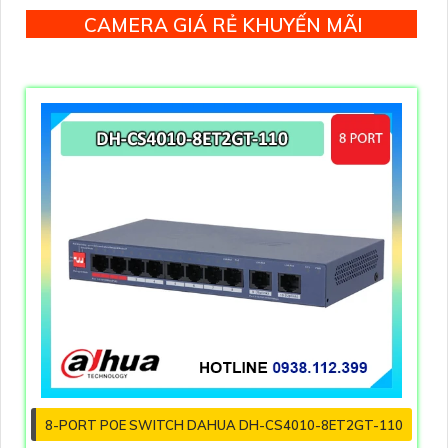
CAMERA GIÁ RẺ KHUYẾN MÃI
8-PORT POE SWITCH DAHUA DH-CS4010-8ET2GT-110