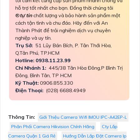
tôi cam kết cung cấp sản phẩm nhanh chóng và
hỗ trợ tốt nhất cho bạn. Đồng thời chúng tôi
®️
tự tin
chất lượng và bảo hành sản phẩm một
cách tận tình và chu đáo. Hãy đến với An
Thành Phát để trải nghiệm dịch vụ chuyên
nghiệp và uy tín.
Trụ Sở:
51 Lũy Bán Bích, P. Tân Thới Hòa,
Q.Tân Phú, TP.HCM
Hotline: 0938.11.23.99
Chi Nhánh 1:
445/38 Tân Hòa Đông,P Bình Trị
Đông, Bình Tân, TP HCM
Kỹ Thuật:
0906.855.330
Điện Thoại:
(028) 6688.4949
Thông Tin:
Giới Thiệu Camera Wifi IMOU IPC-A42EP-L
Phân Phối Camera Hikvision Chính Hãng
Cty Lắp
Camera Quận 1 Giá Rẻ
Hướng Dẫn Lắp Đặt Camera Ip