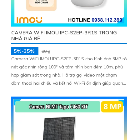
CAMERA WIFI IMOU IPC-S2EP-3R1S TRONG
NHÀ GIÁ RẺ
5%-35%
00 ₫
Camera WiFi IMOU IPC-S2EP-3R1S cho hình ảnh 3MP rõ
nét góc nhìn rộng 100° và tầm nhìn ban đêm 10m, phù
hợp giám sát trong nhà. Hỗ trợ gọi video một chạm
đàm thoại hai chiều và kết nối Wi-Fi ổn định giúp quan
sát từ xa. Lưu trữ linh hoạt qua thẻ microSD tối đa
256GB hoặc lưu đám mây dễ lắp đặt cho gia đình và văn
phòng nhỏ.