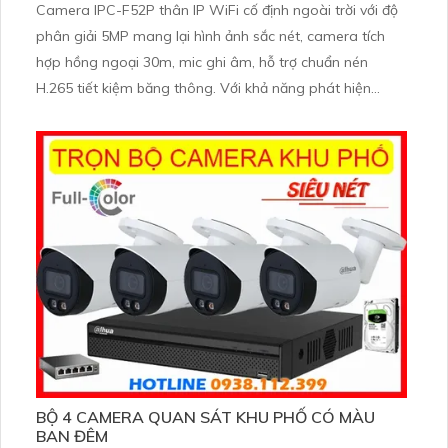
Camera IPC-F52P thân IP WiFi cố định ngoài trời với độ
phân giải 5MP mang lại hình ảnh sắc nét, camera tích
hợp hồng ngoại 30m, mic ghi âm, hỗ trợ chuẩn nén
H.265 tiết kiệm băng thông. Với khả năng phát hiện
thông minh và chuẩn chống nước IP67, IPC-F52P là lựa
chọn hoàn hảo cho giám sát ngoài trời.
BỘ 4 CAMERA QUAN SÁT KHU PHỐ CÓ MÀU
BAN ĐÊM