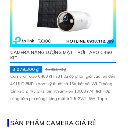
CAMERA NĂNG LƯỢNG MẶT TRỜI TAPO C460
KIT
3,079,300 ₫
4,399,000 ₫
Camera Tapo C460 KIT sở hữu độ phân giải cao lên đến
4K UHD 8MP, zoom kỹ thuật số 16×, kết nối Wi-Fi băng
tần kép 2. 4/5 GHz, pin lithium-ion 10000mAh tích hợp
cùng tấm pin năng lượng mặt trời 5. 2V/2. 5W. Tapo
C460 KIT cũng hỗ trợ quan sát ban đêm màu với cảm
biến Starlight, tầm nhìn lên đến 15 m
SẢN PHẨM CAMERA GIÁ RẺ