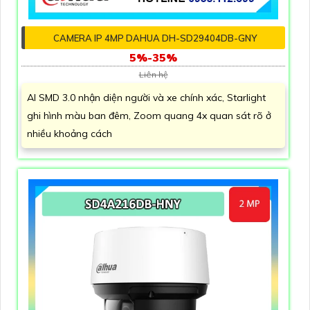
CAMERA IP 4MP DAHUA DH-SD29404DB-GNY
5%-35%
Liên hệ
AI SMD 3.0 nhận diện người và xe chính xác, Starlight
ghi hình màu ban đêm, Zoom quang 4x quan sát rõ ở
nhiều khoảng cách