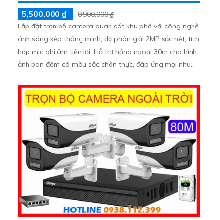
5,500,000 ₫
8,900,000 ₫
Lắp đặt trọn bộ camera quan sát khu phố với công nghệ
ánh sáng kép thông minh, độ phân giải 2MP sắc nét, tích
hợp mic ghi âm tiện lợi. Hỗ trợ hồng ngoại 30m cho hình
ảnh ban đêm có màu sắc chân thực, đáp ứng mọi nhu
cầu an ninh. Chuẩn chống nước IP67 đảm bảo hoạt động
bền bỉ trong mọi điều kiện thời tiết.