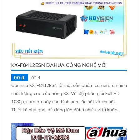
KX-F8412ESN DAHUA CÔNG NGHỆ MỚI
00 ₫
00 ₫
Camera KX-F8412ESN là một sản phẩm camera an ninh
chất lượng cao của hãng KX. Với độ phân giải Full HD
1080p, camera này cho hình ảnh sắc nét và chi tiết.
Thiết kế nhỏ gọn, dễ dàng lắp đặt ở nhiều vị trí khác
nhau. Camera KX-F8412ESN có khả năng quan sát ban
đêm, hỗ trợ giảm nhiễu và tự động cân chỉnh ánh sáng