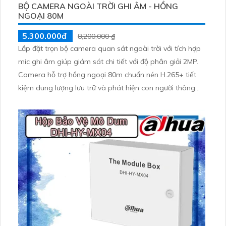
BỘ CAMERA NGOÀI TRỜI GHI ÂM - HỒNG
NGOẠI 80M
5.300.000đ
8,200,000 ₫
Lắp đặt trọn bộ camera quan sát ngoài trời với tích hợp
mic ghi âm giúp giám sát chi tiết với độ phân giải 2MP.
Camera hỗ trợ hồng ngoại 80m chuẩn nén H.265+ tiết
kiệm dung lượng lưu trữ và phát hiện con người thông
minh. Thiết kế đạt chuẩn IP67 chống nước chống bụi hoạt
động bền bỉ trong mọi điều kiện thời tiết