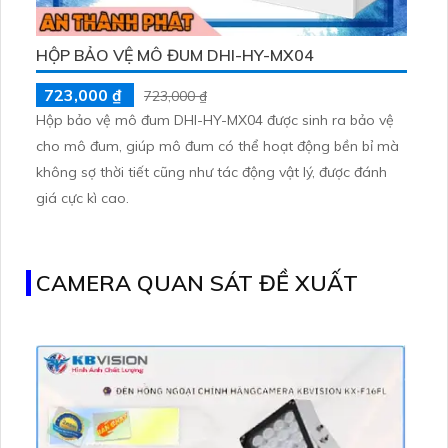
HỘP BẢO VỆ MÔ ĐUM DHI-HY-MX04
723,000 ₫
723,000 ₫
Hộp bảo vệ mô đum DHI-HY-MX04 được sinh ra bảo vệ
cho mô đum, giúp mô đum có thể hoạt động bền bỉ mà
không sợ thời tiết cũng như tác động vật lý, được đánh
giá cực kì cao.
CAMERA QUAN SÁT ĐỀ XUẤT