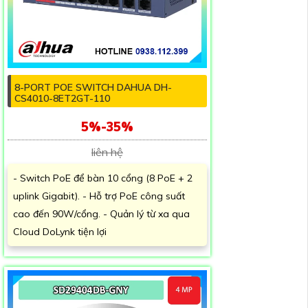
8-PORT POE SWITCH DAHUA DH-
CS4010-8ET2GT-110
5%-35%
liên hệ
- Switch PoE để bàn 10 cổng (8 PoE + 2
uplink Gigabit). - Hỗ trợ PoE công suất
cao đến 90W/cổng. - Quản lý từ xa qua
Cloud DoLynk tiện lợi