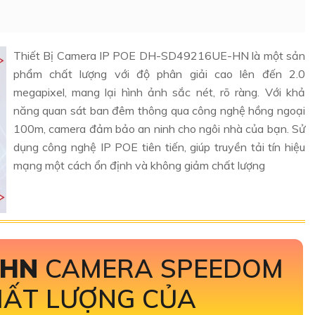
Thiết Bị Camera IP POE DH-SD49216UE-HN là một sản
phẩm chất lượng với độ phân giải cao lên đến 2.0
megapixel, mang lại hình ảnh sắc nét, rõ ràng. Với khả
năng quan sát ban đêm thông qua công nghệ hồng ngoại
100m, camera đảm bảo an ninh cho ngôi nhà của bạn. Sử
dụng công nghệ IP POE tiên tiến, giúp truyền tải tín hiệu
mạng một cách ổn định và không giảm chất lượng
-HN
CAMERA SPEEDOM
HẤT LƯỢNG CỦA