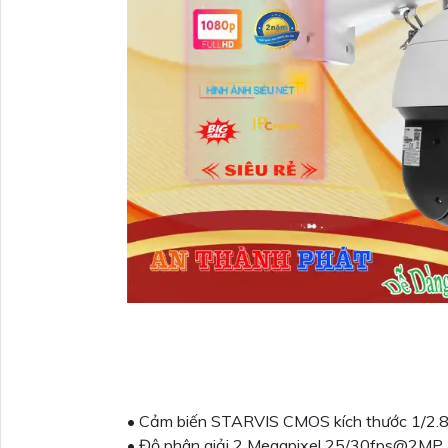
• Cảm biến STARVIS CMOS kích thước 1/2.8
• Độ phân giải 2 Megapixel 25/30fps@2MP.