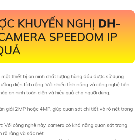
ỢC KHUYẾN NGHỊ
DH-
CAMERA SPEEDOM IP
 QUẢ
một thiết bị an ninh chất lượng hàng đầu được sử dụng
ưởng diện tích rộng. Với nhiều tính năng và công nghệ tiên
háp an ninh toàn diện và hiệu quả cho người dùng.
 giải 2MP hoặc 4MP, giúp quan sát chi tiết và rõ nét trong
t: Với công nghệ này, camera có khả năng quan sát trong
n rõ ràng và sắc nét.