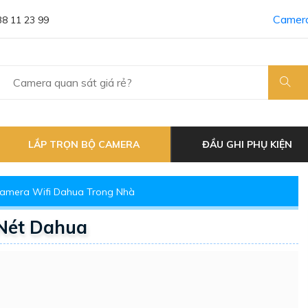
Camera
38 11 23 99
LẮP TRỌN BỘ CAMERA
ĐẦU GHI PHỤ KIỆN
amera Wifi Dahua Trong Nhà
Nét Dahua