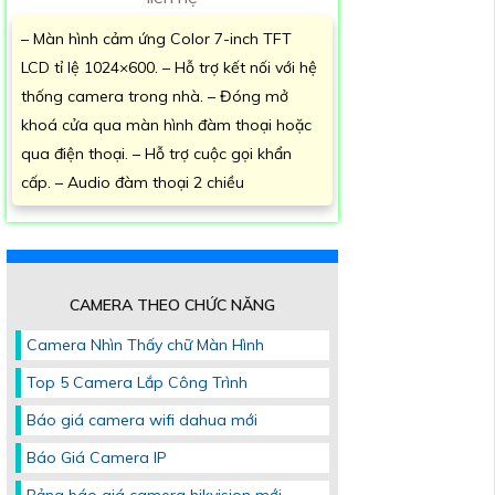
– Màn hình cảm ứng Color 7-inch TFT
LCD tỉ lệ 1024×600. – Hỗ trợ kết nối với hệ
thống camera trong nhà. – Đóng mở
khoá cửa qua màn hình đàm thoại hoặc
qua điện thoại. – Hỗ trợ cuộc gọi khẩn
cấp. – Audio đàm thoại 2 chiều
CAMERA THEO CHỨC NĂNG
Camera Nhìn Thấy chữ Màn Hình
Top 5 Camera Lắp Công Trình
Báo giá camera wifi dahua mới
Báo Giá Camera IP