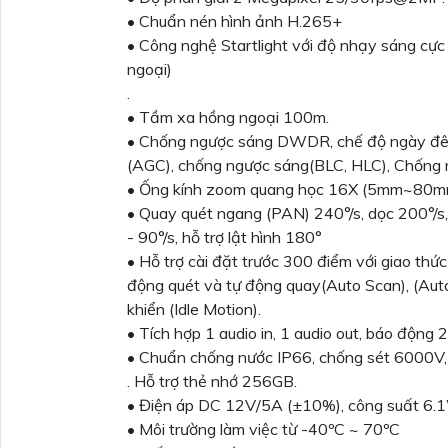
• Chuẩn nén hình ảnh H.265+
• Công nghệ Startlight với độ nhạy sáng cự
ngoại)
.
• Tầm xa hồng ngoại 100m.
• Chống ngược sáng DWDR, chế độ ngày đêm
(AGC), chống ngược sáng(BLC, HLC), Chống n
• Ống kính zoom quang học 16X (5mm~80mm
• Quay quét ngang (PAN) 240°/s, dọc 200°/s
- 90°/s, hỗ trợ lật hình 180°
• Hỗ trợ cài đặt trước 300 điểm với giao thức
động quét và tự động quay(Auto Scan), (Auto P
khiển (Idle Motion).
• Tích hợp 1 audio in, 1 audio out, báo động 
• Chuẩn chống nước IP66, chống sét 6000V, 
. Hỗ trợ thẻ nhớ 256GB.
• Điện áp DC 12V/5A (±10%), công suất 6.
• Môi trường làm việc từ -40ºC ~ 70ºC