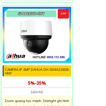
CAMERA IP 2MP DAHUA DH-SD4A216DB-
HNY
5%-35%
Liên hệ
Zoom quang học mạnh, Starlight ghi hình