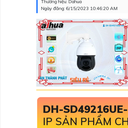
Thương hiệu:
Dahua
Ngày đăng:
6/15/2023 10:46:20 AM
DH-SD49216UE
IP SẢN PHẨM C