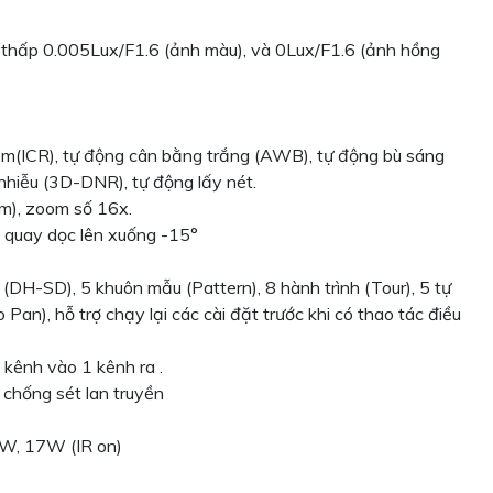
c thấp 0.005Lux/F1.6 (ảnh màu), và 0Lux/F1.6 (ảnh hồng
(ICR), tự động cân bằng trắng (AWB), tự động bù sáng
hiễu (3D-DNR), tự động lấy nét.
), zoom số 16x.
, quay dọc lên xuống -15°
 (DH-SD), 5 khuôn mẫu (Pattern), 8 hành trình (Tour), 5 tự
an), hỗ trợ chạy lại các cài đặt trước khi có thao tác điều
2 kênh vào 1 kênh ra .
chống sét lan truyền
1W, 17W (IR on)