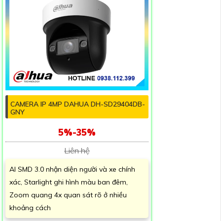
CAMERA IP 4MP DAHUA DH-SD29404DB-
GNY
5%-35%
Liên hệ
AI SMD 3.0 nhận diện người và xe chính
xác, Starlight ghi hình màu ban đêm,
Zoom quang 4x quan sát rõ ở nhiều
khoảng cách