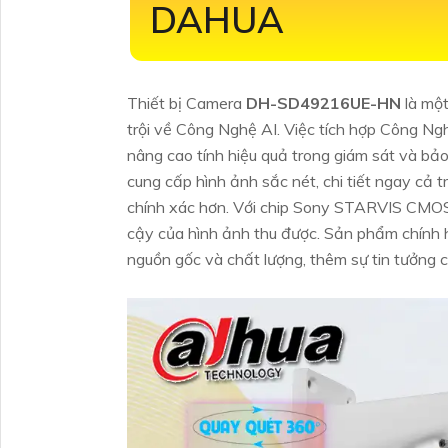
DAHUA
Thiết bị Camera
DH-SD49216UE-HN
là mộ
trội về Công Nghệ AI. Việc tích hợp Công Ngh
nâng cao tính hiệu quả trong giám sát và bả
cung cấp hình ảnh sắc nét, chi tiết ngay cả 
chính xác hơn. Với chip Sony STARVIS CMOS 
cậy của hình ảnh thu được. Sản phẩm chính 
nguồn gốc và chất lượng, thêm sự tin tưởng c