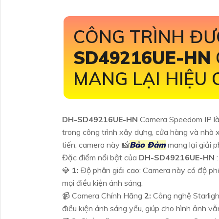
CÔNG TRÌNH ĐƯ
SD49216UE-HN
MANG LẠI HIỆU
DH-SD49216UE-HN
Camera Speedom IP là 
trong công trình xây dựng, cửa hàng và nhà x
tiến, camera này 📸
Bảo Đảm
mang lại giải p
Đặc điểm nổi bật của
DH-SD49216UE-HN
:
💎
1:
Độ phân giải cao: Camera này có độ phân
mọi điều kiện ánh sáng.
📹 Camera Chính Hãng
2:
Công nghệ Starligh
điều kiện ánh sáng yếu, giúp cho hình ảnh vẫ