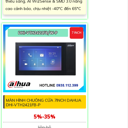
thiếu sáng, AI WizSense & SMD 3.0 nâng
cao cảnh báo, chịu nhiệt -40°C đến 65°C
MÀN HÌNH CHUÔNG CỬA 7INCH DAHUA
DHI-VTH2421FB-P
5%-35%
liên hệ