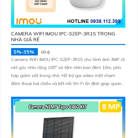
CAMERA WIFI IMOU IPC-S2EP-3R1S TRONG
NHÀ GIÁ RẺ
5%-35%
00 ₫
Camera WiFi IMOU IPC-S2EP-3R1S cho hình ảnh 3MP rõ
nét góc nhìn rộng 100° và tầm nhìn ban đêm 10m, phù
hợp giám sát trong nhà. Hỗ trợ gọi video một chạm
đàm thoại hai chiều và kết nối Wi-Fi ổn định giúp quan
sát từ xa. Lưu trữ linh hoạt qua thẻ microSD tối đa
256GB hoặc lưu đám mây dễ lắp đặt cho gia đình và văn
phòng nhỏ.