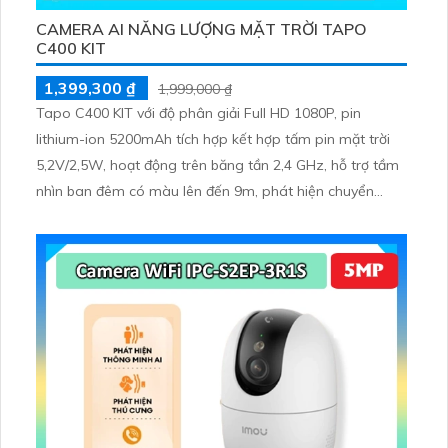
CAMERA AI NĂNG LƯỢNG MẶT TRỜI TAPO
C400 KIT
1,399,300 ₫
1,999,000 ₫
Tapo C400 KIT với độ phân giải Full HD 1080P, pin
lithium-ion 5200mAh tích hợp kết hợp tấm pin mặt trời
5,2V/2,5W, hoạt động trên băng tần 2,4 GHz, hỗ trợ tầm
nhìn ban đêm có màu lên đến 9m, phát hiện chuyển
động và con người bằng AI, đồng thời lưu trữ dữ liệu qua
thẻ microSD lên đến 512GB