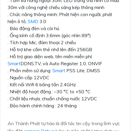
. Tầm xa hồng ngoại 30m, LED trắng thu hình có màu
30m với công nghệ chiếu sáng kép thông minh
. Chức năng thông minh: Phát hiện con người, phát
hiện ô tô,
SMD
3.0
. Báo động đèn và còi hú.
. Ống kính cố định 3.6mm (góc nhìn 89°)
. Tích hợp Mic, đàm thoại 2 chiều
. Hỗ trợ khe cắm thẻ nhớ lên đến 256GB
. Hỗ trợ giao diện web, tên miền miễn phí
Smart
DDNS.TV, và Auto Register 1.0, ONVIF
. Phần mềm sử dụng:
Smart
PSS Lite, DMSS
. Nguồn cấp 12VDC
. Kết nối Wifi 6 băng tần 2.4GHz
. Nhiệt độ hoạt động : –30 °C to +50 °C
. Chất liệu nhựa, chuẩn chống nước 12VDC
. Bảo hành chính hãng : 24 tháng
An Thành Phát tự hào là đối tác tin cậy trong lĩnh vực
lắp đặt
camera Dahua
luôn ưu tiên chất lượng dịch vụ