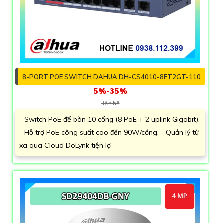
8-PORT POE SWITCH DAHUA DH-CS4010-8ET2GT-110
5%-35%
liên hệ
- Switch PoE để bàn 10 cổng (8 PoE + 2 uplink Gigabit).
- Hỗ trợ PoE công suất cao đến 90W/cổng. - Quản lý từ
xa qua Cloud DoLynk tiện lợi