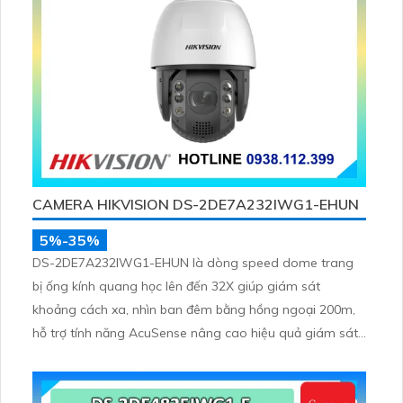
CAMERA HIKVISION DS-2DE7A232IWG1-EHUN
5%-35%
DS-2DE7A232IWG1-EHUN là dòng speed dome trang
bị ống kính quang học lên đến 32X giúp giám sát
khoảng cách xa, nhìn ban đêm bằng hồng ngoại 200m,
hỗ trợ tính năng AcuSense nâng cao hiệu quả giám sát
an ninh, có tốc độ lấy nét cao nhờ công nghệ Self-
learning