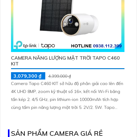
CAMERA NĂNG LƯỢNG MẶT TRỜI TAPO C460
KIT
3,079,300 ₫
4,399,000 ₫
Camera Tapo C460 KIT sở hữu độ phân giải cao lên đến
4K UHD 8MP, zoom kỹ thuật số 16×, kết nối Wi-Fi băng
tần kép 2. 4/5 GHz, pin lithium-ion 10000mAh tích hợp
cùng tấm pin năng lượng mặt trời 5. 2V/2. 5W. Tapo
C460 KIT cũng hỗ trợ quan sát ban đêm màu với cảm
biến Starlight, tầm nhìn lên đến 15 m
SẢN PHẨM CAMERA GIÁ RẺ