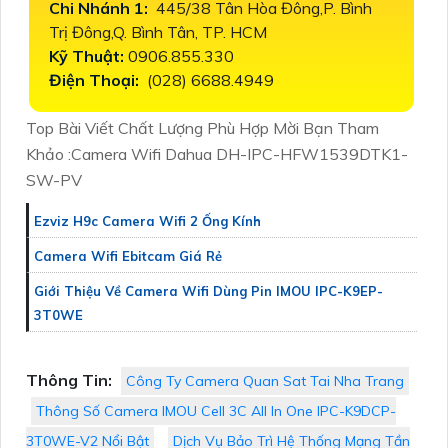
Chi Nhánh 1:
445/38 Tân Hòa Đông,P. Bình
Trị Đông,Q. Bình Tân, TP. HCM
Kỹ Thuật:
0906.855.330
Điện Thoại:
(028) 6688.4949
Top Bài Viết Chất Lượng Phù Hợp Mời Bạn Tham
Khảo :Camera Wifi Dahua DH-IPC-HFW1539DTK1-
SW-PV
Ezviz H9c Camera Wifi 2 Ống Kính
Camera Wifi Ebitcam Giá Rẻ
Giới Thiệu Về Camera Wifi Dùng Pin IMOU IPC-K9EP-
3T0WE
Thông Tin:
Công Ty Camera Quan Sat Tai Nha Trang
Thông Số Camera IMOU Cell 3C All In One IPC-K9DCP-
3T0WE-V2 Nổi Bật
Dịch Vụ Bảo Trì Hệ Thống Mạng Tần