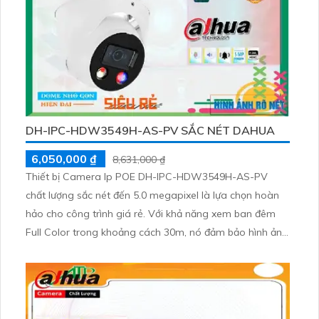
DH-IPC-HDW3549H-AS-PV SẮC NÉT DAHUA
6,050,000 ₫
8,631,000 ₫
Thiết bị Camera Ip POE DH-IPC-HDW3549H-AS-PV
chất lượng sắc nét đến 5.0 megapixel là lựa chọn hoàn
hảo cho công trình giá rẻ. Với khả năng xem ban đêm
Full Color trong khoảng cách 30m, nó đảm bảo hình ảnh
rõ nét suốt đêm. Thiết bị được trang bị công nghệ IP
POE, giúp không giảm chất lượng dù thời gian sử dụng
dài