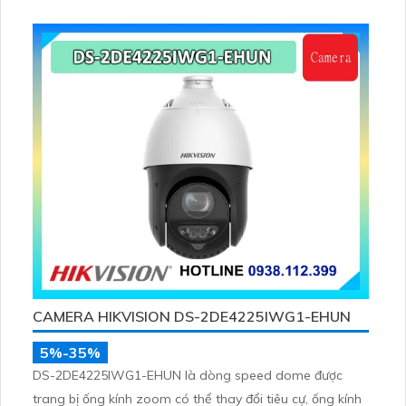
phương tiện, nhìn ban đêm hồng ngoại tầm xa lên đến
100m
CAMERA HIKVISION DS-2DE4225IWG1-EHUN
5%-35%
DS-2DE4225IWG1-EHUN là dòng speed dome được
trang bị ống kính zoom có thể thay đổi tiêu cự, ống kính