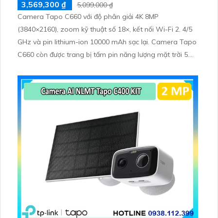
3,569,300 ₫
5,099,000 ₫
Camera Tapo C660 với độ phân giải 4K 8MP
(3840×2160), zoom kỹ thuật số 18×, kết nối Wi-Fi 2. 4/5
GHz và pin lithium-ion 10000 mAh sạc lại. Camera Tapo
C660 còn được trang bị tấm pin năng lượng mặt trời 5.
2V 2. 5W, tích hợp AI phát hiện người, thú cưng, phương
tiện, lưu trữ thẻ microSD tối đa 512 GB