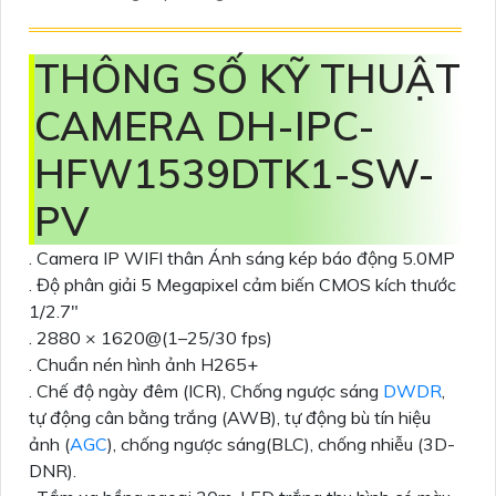
THÔNG SỐ KỸ THUẬT
CAMERA DH-IPC-
HFW1539DTK1-SW-
PV
. Camera IP WIFI thân Ánh sáng kép báo động 5.0MP
. Độ phân giải 5 Megapixel cảm biến CMOS kích thước
1/2.7″
. 2880 × 1620@(1–25/30 fps)
. Chuẩn nén hình ảnh H265+
. Chế độ ngày đêm (ICR), Chống ngược sáng
DWDR
,
tự động cân bằng trắng (AWB), tự động bù tín hiệu
ảnh (
AGC
), chống ngược sáng(BLC), chống nhiễu (3D-
DNR).