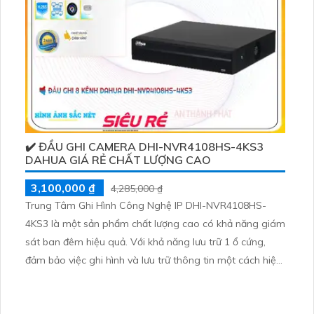
✔️ ĐẦU GHI CAMERA DHI-NVR4108HS-4KS3
DAHUA GIÁ RẺ CHẤT LƯỢNG CAO
3,100,000 ₫
4,285,000 ₫
Trung Tâm Ghi Hình Công Nghệ IP DHI-NVR4108HS-
4KS3 là một sản phẩm chất lượng cao có khả năng giám
sát ban đêm hiệu quả. Với khả năng lưu trữ 1 ổ cứng,
đảm bảo việc ghi hình và lưu trữ thông tin một cách hiệu
quả. Hình ảnh trung thực và sắc nét, cho phép quan sát
chi tiết với công nghệ hình ảnh IP tiên tiến