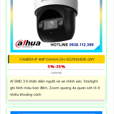
CAMERA IP 4MP DAHUA DH-SD29404DB-GNY
5%-35%
Liên hệ
AI SMD 3.0 nhận diện người và xe chính xác, Starlight
ghi hình màu ban đêm, Zoom quang 4x quan sát rõ ở
nhiều khoảng cách