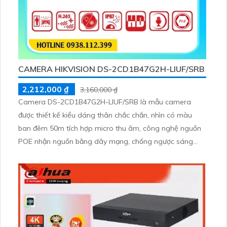
CAMERA HIKVISION DS-2CD1B47G2H-LIUF/SRB
2,212,000 ₫
3,160,000 ₫
Camera DS-2CD1B47G2H-LIUF/SRB là mẫu camera
được thiết kế kiểu dáng thân chắc chắn, nhìn có màu
ban đêm 50m tích hợp micro thu âm, công nghệ nguồn
POE nhận nguồn bằng dây mạng, chống ngược sáng
DWDR, độ phân giải 4.0MP