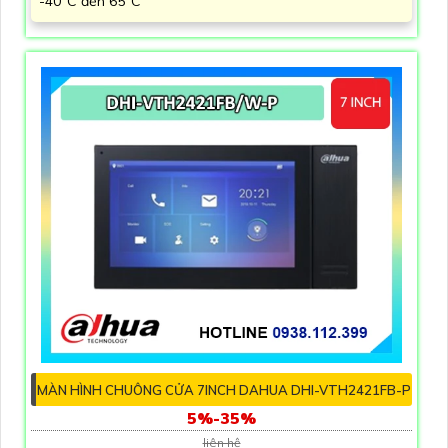
-40°C đến 65°C
MÀN HÌNH CHUÔNG CỬA 7INCH DAHUA DHI-VTH2421FB-P
5%-35%
liên hệ