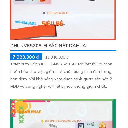
DHI-NVR5208-EI SẮC NÉT DAHUA
7,980,000 ₫
11,340,000 ₫
Thiết bị thu hình IP DHI-NVR5208-EI sắc nét là lựa chọn
hoàn hảo cho việc giám sát chất lượng hình ảnh trong
ban đêm. Với khả năng xem được cảnh quan sắc nét, 2
HDD và công nghệ IP, thiết bị này không giảm chất
lượng sắc nét. Đầu ghi 8 kênh được trang bị công nghệ
AI, phù hợp cho các công trình, kho hàng và nhà xưởng.
Thiết bị hỗ trợ ONVIF, đảm bảo hiệu suất hoạt động ổn
định và tin cậy