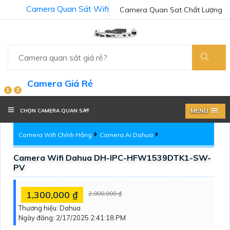
Camera Quan Sát Wifi
Camera Quan Sat Chất Lượng
Camera Giá Rẻ
1
3
MENU
CHỌN CAMERA QUAN SÁT
Camera Wifi Chính Hãng
Camera Ai Dahua
Camera Wifi Dahua DH-IPC-HFW1539DTK1-SW-
PV
1,300,000 ₫
2,000,000 ₫
Thương hiệu:
Dahua
Ngày đăng:
2/17/2025 2:41:18 PM