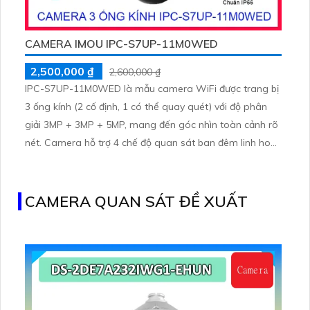
CAMERA IMOU IPC-S7UP-11M0WED
2,500,000 ₫
2,600,000 ₫
IPC-S7UP-11M0WED là mẫu camera WiFi được trang bị
3 ống kính (2 cố định, 1 có thể quay quét) với độ phân
giải 3MP + 3MP + 5MP, mang đến góc nhìn toàn cảnh rõ
nét. Camera hỗ trợ 4 chế độ quan sát ban đêm linh hoạt,
giúp giám sát hiệu quả trong mọi điều kiện ánh sáng.
CAMERA QUAN SÁT ĐỀ XUẤT