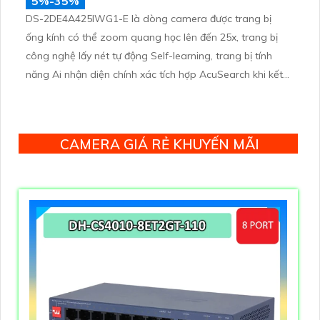
5%-35%
DS-2DE4A425IWG1-E là dòng camera được trang bị
ống kính có thể zoom quang học lên đến 25x, trang bị
công nghệ lấy nét tự động Self-learning, trang bị tính
năng Ai nhận diện chính xác tích hợp AcuSearch khi kết
hợp chung với đầu ghi hình, nhìn ban đêm bằng hồng
ngoại 50m
CAMERA GIÁ RẺ KHUYẾN MÃI