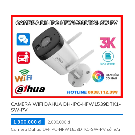
CAMERA WIFI DAHUA DH-IPC-HFW1539DTK1-
SW-PV
1,300,000 ₫
2,000,000 ₫
Camera Dahua DH-IPC-HFW1539DTK1-SW-PV sở hữu