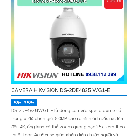
CAMERA HIKVISION DS-2DE4825IWG1-E
5%-35%
DS-2DE4825IWG1-E là dòng camera speed dome có
trang bị độ phân giải 8.0MP cho ra hình ảnh sắc nét lên
đến 4K, ống kính có thể zoom quang học 25x, kèm theo
thuật toán AcuSense giúp nhận diện chuẩn người và