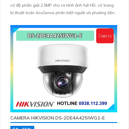
có độ phân giải 2.0MP cho ra hình ảnh full HD, có trang
bị thuật toán AcuSense phân biệt người và phương tiện,
trang bị micro và loa giúp đàm thoại 2 chiều, nhìn ban
đêm bằng hồng ngoại 100m
CAMERA HIKVISION DS-2DE4A425IWG1-E