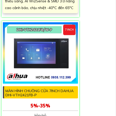
thiếu sáng, AI WizSense & SMD 3.0 nâng
cao cảnh báo, chịu nhiệt -40°C đến 65°C
MÀN HÌNH CHUÔNG CỬA 7INCH DAHUA
DHI-VTH2421FB-P
5%-35%
liên hệ