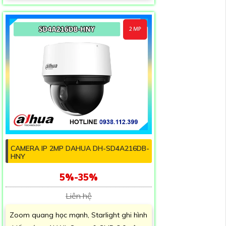
CAMERA IP 2MP DAHUA DH-SD4A216DB-
HNY
5%-35%
Liên hệ
Zoom quang học mạnh, Starlight ghi hình