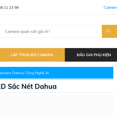
Camera
38 11 23 99
LẮP TRỌN BỘ CAMERA
ĐẦU GHI PHỤ KIỆN
amera Dahua Công Nghệ Ai
D Sắc Nét Dahua