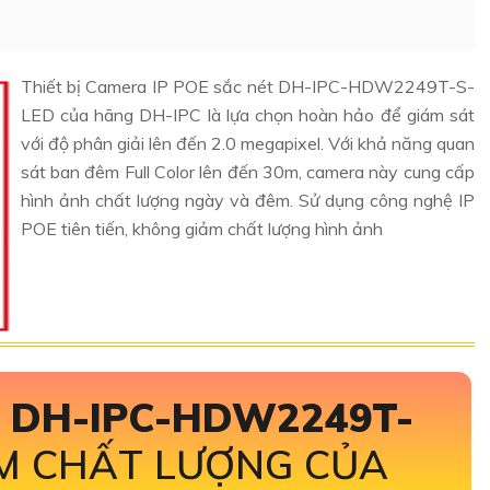
Thiết bị Camera IP POE sắc nét DH-IPC-HDW2249T-S-
LED của hãng DH-IPC là lựa chọn hoàn hảo để giám sát
với độ phân giải lên đến 2.0 megapixel. Với khả năng quan
sát ban đêm Full Color lên đến 30m, camera này cung cấp
hình ảnh chất lượng ngày và đêm. Sử dụng công nghệ IP
POE tiên tiến, không giảm chất lượng hình ảnh
A
DH-IPC-HDW2249T-
M CHẤT LƯỢNG CỦA