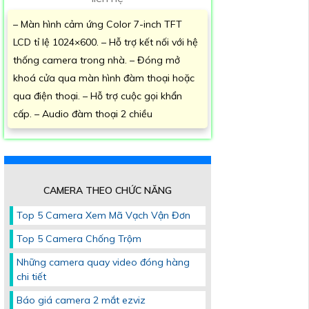
– Màn hình cảm ứng Color 7-inch TFT
LCD tỉ lệ 1024×600. – Hỗ trợ kết nối với hệ
thống camera trong nhà. – Đóng mở
khoá cửa qua màn hình đàm thoại hoặc
qua điện thoại. – Hỗ trợ cuộc gọi khẩn
cấp. – Audio đàm thoại 2 chiều
CAMERA THEO CHỨC NĂNG
Top 5 Camera Xem Mã Vạch Vận Đơn
Top 5 Camera Chống Trộm
Những camera quay video đóng hàng
chi tiết
Báo giá camera 2 mắt ezviz