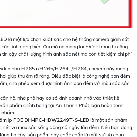
LED
là một lựa chọn xuất sắc cho hệ thống camera giám sát
 các tính năng hiện đại mà nó mang lại. Được trang bị công
in cậy chất lượng hình ảnh sắc nét mà còn tiết kiệm chi phí
n video như H.265+/H.265/H.264+/H.264, camera này mang
hời giúp thu âm rõ ràng. Điều đặc biệt là công nghệ ban đêm
hẩm, cho phép xem được hình ảnh ban đêm với màu sắc sắc
 căn hộ, nhà phố hay cơ sở kinh doanh nhờ vào thiết kế
Sản phẩm chính hãng tại An Thành Phát, bạn hoàn toàn
n phẩm.
tâm
Ip POE
DH-IPC-HDW2249T-S-LED
là một sản phẩm
ắc nét và màu sắc sống động cả ngày lẫn đêm. Nếu bạn đang
 đáng tin cậy, sản phẩm này chắc chắn là một sự lựa chọn