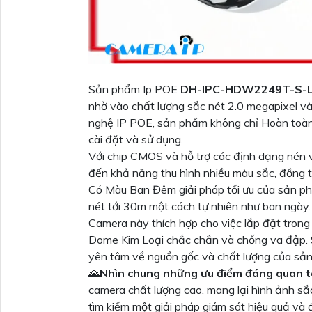
Sản phẩm Ip POE
DH-IPC-HDW2249T-S-
nhờ vào chất lượng sắc nét 2.0 megapixel và
nghệ IP POE, sản phẩm không chỉ Hoàn toàn t
cài đặt và sử dụng.
Với chip CMOS và hỗ trợ các định dạng né
đến khả năng thu hình nhiều màu sắc, đồng t
Có Màu Ban Đêm giải pháp tối ưu của sản p
nét tới 30m một cách tự nhiên như ban ngày.
Camera này thích hợp cho việc lắp đặt trong
Dome Kim Loại chắc chắn và chống va đập. 
yên tâm về nguồn gốc và chất lượng của sả
🌄
Nhìn chung những ưu điểm đáng quan 
camera chất lượng cao, mang lại hình ảnh s
tìm kiếm một giải pháp giám sát hiệu quả và