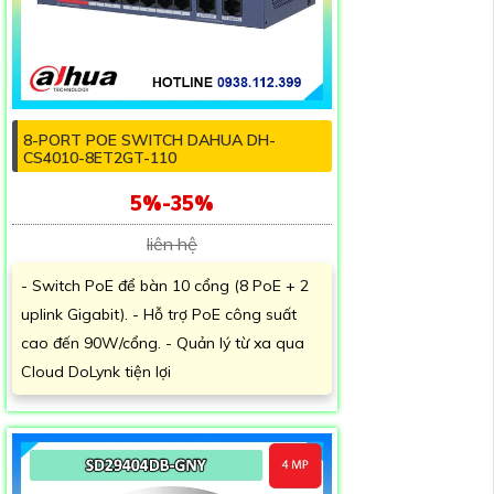
8-PORT POE SWITCH DAHUA DH-
CS4010-8ET2GT-110
5%-35%
liên hệ
- Switch PoE để bàn 10 cổng (8 PoE + 2
uplink Gigabit). - Hỗ trợ PoE công suất
cao đến 90W/cổng. - Quản lý từ xa qua
Cloud DoLynk tiện lợi