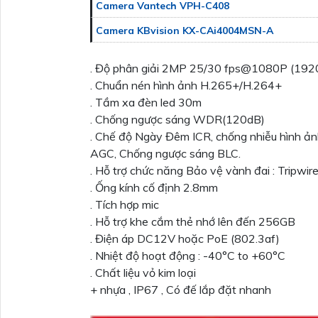
Camera Vantech VPH-C408
Camera KBvision KX-CAi4004MSN-A
. Độ phân giải 2MP 25/30 fps@1080P (192
. Chuẩn nén hình ảnh H.265+/H.264+
. Tầm xa đèn led 30m
. Chống ngược sáng WDR(120dB)
. Chế độ Ngày Đêm ICR, chống nhiễu hình 
AGC, Chống ngược sáng BLC.
. Hỗ trợ chức năng Bảo vệ vành đai : Tripwire
. Ống kính cố định 2.8mm
. Tích hợp mic
. Hỗ trợ khe cắm thẻ nhớ lên đến 256GB
. Điện áp DC12V hoặc PoE (802.3af)
. Nhiệt độ hoạt động : -40°C to +60°C
. Chất liệu vỏ kim loại
+ nhựa , IP67 , Có đế lắp đặt nhanh