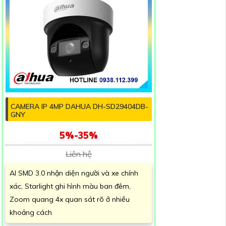
CAMERA IP 4MP DAHUA DH-SD29404DB-
GNY
5%-35%
Liên hệ
AI SMD 3.0 nhận diện người và xe chính
xác, Starlight ghi hình màu ban đêm,
Zoom quang 4x quan sát rõ ở nhiều
khoảng cách