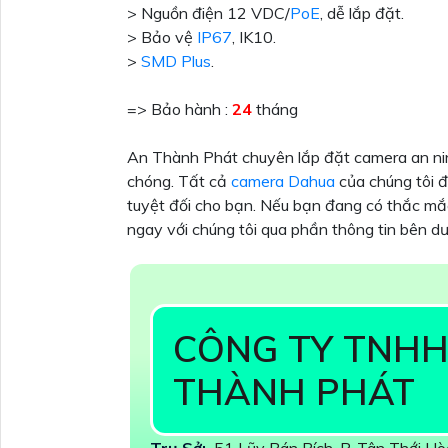
> Nguồn điện 12 VDC/
PoE
, dễ lắp đặt.
> Bảo vệ
IP67
, IK10.
>
SMD Plus
.
=> Bảo hành :
24
tháng
An Thành Phát chuyên lắp đặt camera an ninh
chóng. Tất cả
camera Dahua
của chúng tôi đ
tuyệt đối cho bạn. Nếu bạn đang có thắc mắc
ngay với chúng tôi qua phần thông tin bên dư
CÔNG TY TNHH
THÀNH PHÁT