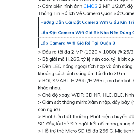
> Cảm biến hình ảnh
CMOS
2 MP 1/2.8", độ 
Thông Tin Bổ Ích Về Camera Quan Sát:C
Hướng Dẫn Cài Đặt Camera Wifi Giấu Kín Tr
Lắp Đặt Camera Wifi Giá Rẻ Nào Nên Dùng 
Lắp Camera Wifi Giá Rẻ Tại Quận 8
> Đầu ra tối đa 2 MP (1920 × 1080) @ 25/3
> Bộ giải mã H.265, tỷ lệ nén cao, tỷ lệ bit cự
> Đèn LED hồng ngoại tích hợp và ánh sáng 
khoảng cách ánh sáng ấm tối đa là 30 m.
> ROI, SMART H.264+/H.265+, mã hóa linh ho
khác nhau.
> Chế độ xoay, WDR, 3D NR, HLC, BLC, hình 
> Giám sát thông minh: Xâm nhập, dây bẫy (h
con người).
> Phát hiện bất thường: Phát hiện chuyển độ
SD đầy, lỗi thẻ SD, ngắt kết nối mạng, xung đ
> Hỗ trợ thẻ Micro SD tối đa 256 G; Mic tích 