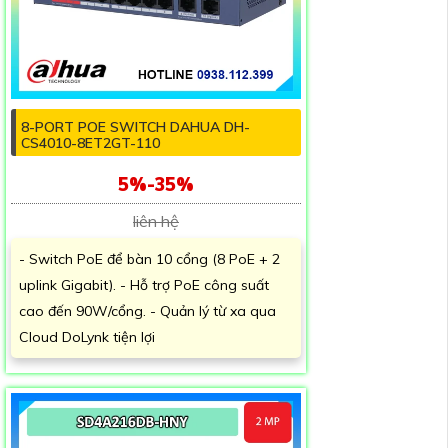
8-PORT POE SWITCH DAHUA DH-
CS4010-8ET2GT-110
5%-35%
liên hệ
- Switch PoE để bàn 10 cổng (8 PoE + 2
uplink Gigabit). - Hỗ trợ PoE công suất
cao đến 90W/cổng. - Quản lý từ xa qua
Cloud DoLynk tiện lợi