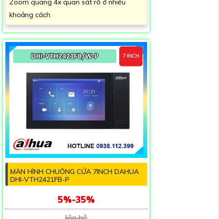
Zoom quang 4x quan sát rõ ở nhiều
khoảng cách
MÀN HÌNH CHUÔNG CỬA 7INCH DAHUA
DHI-VTH2421FB-P
5%-35%
liên hệ