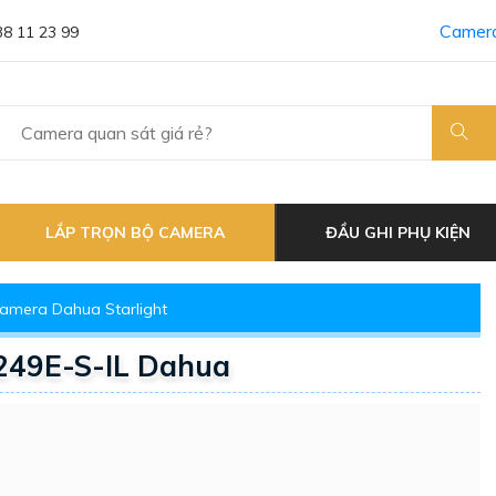
Camera
38 11 23 99
LẮP TRỌN BỘ CAMERA
ĐẦU GHI PHỤ KIỆN
amera Dahua Starlight
49E-S-IL Dahua