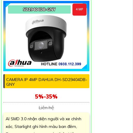
CAMERA IP 4MP DAHUA DH-SD29404DB-
GNY
5%-35%
Liên hệ
AI SMD 3.0 nhận diện người và xe chính
xác, Starlight ghi hình màu ban đêm,