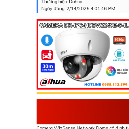
Thương hiệu:
Dahua
Ngày đăng:
2/14/2025 4:01:46 PM
THÔNG SỐ KỸ TH
HDBW2249E-S-IL
Camera WizSense Network Dome cố định ti