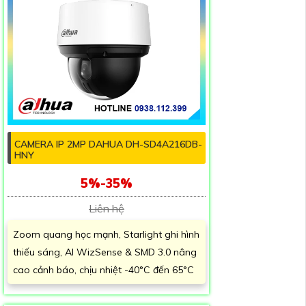
CAMERA IP 2MP DAHUA DH-SD4A216DB-
HNY
5%-35%
Liên hệ
Zoom quang học mạnh, Starlight ghi hình
thiếu sáng, AI WizSense & SMD 3.0 nâng
cao cảnh báo, chịu nhiệt -40°C đến 65°C