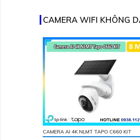
POE, không bị giảm chất lượng và sử dụng côn
nghệ AI tiên tiến
CAMERA WIFI KHÔNG DÂ
CAMERA AI 4K NLMT TAPO C660 KIT