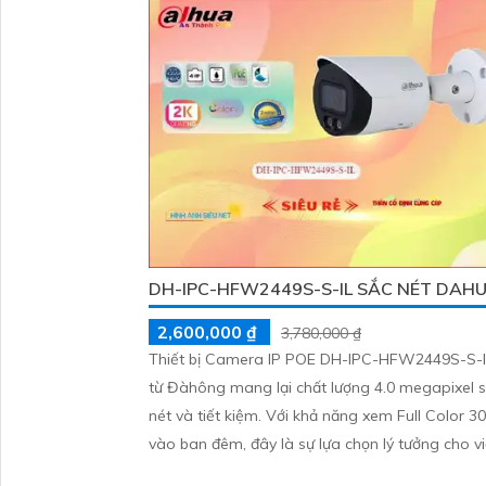
tài sản của mình giá rẻ phù hợp cho mọi gia đìn
DH-IPC-HFW2449S-S-IL SẮC NÉT DAH
2,600,000 ₫
3,780,000 ₫
Thiết bị Camera IP POE DH-IPC-HFW2449S-S-I
từ Đàhông mang lại chất lượng 4.0 megapixel 
nét và tiết kiệm. Với khả năng xem Full Color 30m
vào ban đêm, đây là sự lựa chọn lý tưởng cho v
giám sát 24/7. Camera được trang bị công nghệ IP