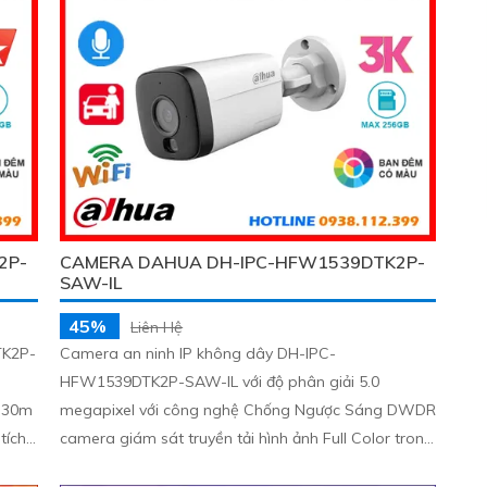
2P-
CAMERA DAHUA DH-IPC-HFW1539DTK2P-
SAW-IL
45%
Liên Hệ
TK2P-
Camera an ninh IP không dây DH-IPC-
HFW1539DTK2P-SAW-IL với độ phân giải 5.0
n 30m
megapixel với công nghệ Chống Ngược Sáng DWDR
tích
camera giám sát truyền tải hình ảnh Full Color trong
ảo vệ
điều kiện thiếu sáng khoảng cách xa lên đến 30m