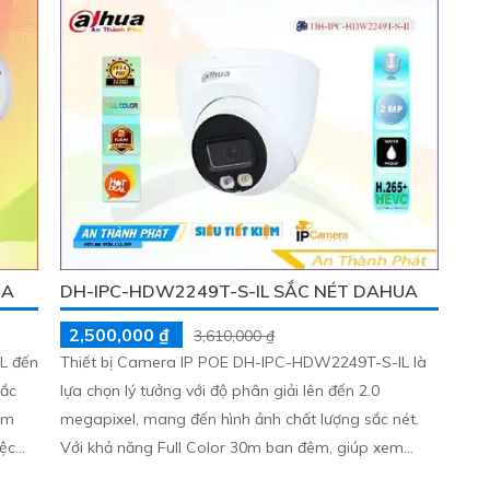
h.
hình ảnh siêu nét. Điểm đặc biệt là khả năng thu âm
và loa to rõ nâng cao khả năng giám sát và giao
tiếp.
UA
DH-IPC-HDW2249T-S-IL SẮC NÉT DAHUA
2,500,000 ₫
3,610,000 ₫
L đến
Thiết bị Camera IP POE DH-IPC-HDW2249T-S-IL là
sắc
lựa chọn lý tưởng với độ phân giải lên đến 2.0
megapixel, mang đến hình ảnh chất lượng sắc nét.
iệc
Với khả năng Full Color 30m ban đêm, giúp xem
được mọi chi tiết như ban ngày. Sử dụng công nghệ