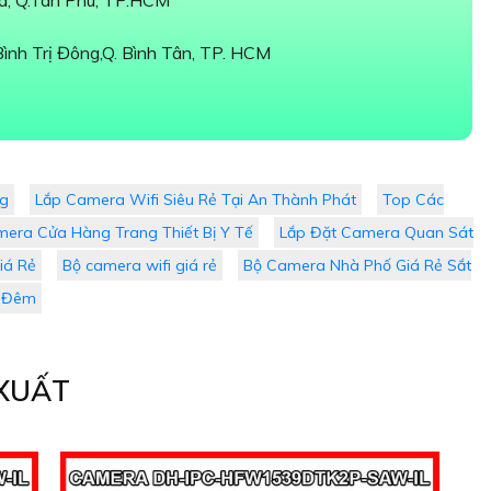
òa, Q.Tân Phú, TP.HCM
nh Trị Đông,Q. Bình Tân, TP. HCM
ng
Lắp Camera Wifi Siêu Rẻ Tại An Thành Phát
Top Các
era Cửa Hàng Trang Thiết Bị Y Tế
Lắp Đặt Camera Quan Sát
iá Rẻ
Bộ camera wifi giá rẻ
Bộ Camera Nhà Phố Giá Rẻ Sắt
n Đêm
XUẤT