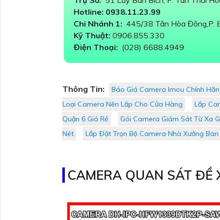
Trụ Sở:
51 Lũy Bán Bích, P. Tân Thới H
Hotline: 0938.11.23.99
Chi Nhánh 1:
445/38 Tân Hòa Đông,P. Bì
Kỹ Thuật:
0906.855.330
Điện Thoại:
(028) 6688.4949
Thông Tin:
Báo Giá Camera Imou Chính Hã
Loại Camera Nên Lắp Cho Cửa Hàng
Lắp Cam
Quận 6 Giá Rẻ
Gói Camera Giám Sát Từ Xa G
Nét
Lắp Đặt Trọn Bộ Camera Nhà Xưởng Ba
CAMERA QUAN SÁT ĐỀ 