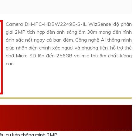
Camera DH-IPC-HDBW2249E-S-IL WizSense độ phân
giải 2MP tích hợp đèn ánh sáng ấm 30m mang đến hình
ảnh sắc nét ngay cả ban đêm. Công nghệ AI thông minh
giúp nhận diện chính xác người và phương tiện, hỗ trợ thẻ
nhớ Micro SD lên đến 256GB và mic thu âm chất lượng
cao.
UẬT CAMERA DH-IPC-
êu cự kép thông minh 2MP