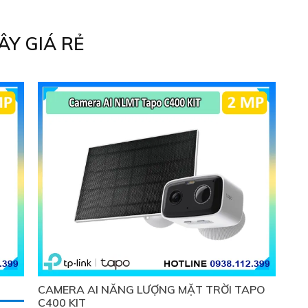
g
IP POE giúp truyền dẫn dữ liệu mà không giảm chất
lượng
Y GIÁ RẺ
CAMERA AI NĂNG LƯỢNG MẶT TRỜI TAPO
C400 KIT