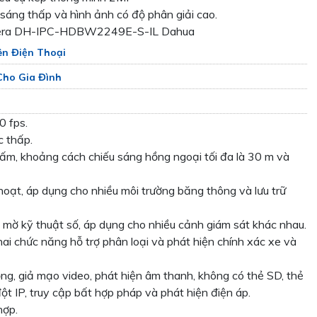
sáng thấp và hình ảnh có độ phân giải cao.
amera DH-IPC-HDBW2249E-S-IL Dahua
ên Điện Thoại
Cho Gia Đình
0 fps.
c thấp.
ấm, khoảng cách chiếu sáng hồng ngoại tối đa là 30 m và
ạt, áp dụng cho nhiều môi trường băng thông và lưu trữ
mờ kỹ thuật số, áp dụng cho nhiều cảnh giám sát khác nhau.
ai chức năng hỗ trợ phân loại và phát hiện chính xác xe và
ng, giả mạo video, phát hiện âm thanh, không có thẻ SD, thẻ
ột IP, truy cập bất hợp pháp và phát hiện điện áp.
hợp.