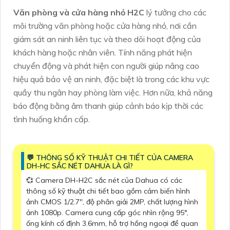
Văn phòng và cửa hàng nhỏ
H2C
lý tưởng cho các
môi trường văn phòng hoặc cửa hàng nhỏ, nơi cần
giám sát an ninh liên tục và theo dõi hoạt động của
khách hàng hoặc nhân viên. Tính năng phát hiện
chuyển động và phát hiện con người giúp nâng cao
hiệu quả bảo vệ an ninh, đặc biệt là trong các khu vực
quầy thu ngân hay phòng làm việc. Hơn nữa, khả năng
báo động bằng âm thanh giúp cảnh báo kịp thời các
tình huống khẩn cấp.
️💬 THÔNG SỐ KỸ THUẬT CHI TIẾT CỦA CAMERA
DH-HC SẮC NÉT DAHUA LÀ GÌ?
💞 Camera DH-H2C sắc nét của Dahua có các
thông số kỹ thuật chi tiết bao gồm cảm biến hình
ảnh CMOS 1/2.7", độ phân giải 2MP, chất lượng hình
ảnh 1080p. Camera cung cấp góc nhìn rộng 95°,
ống kính cố định 3.6mm, hỗ trợ hồng ngoại để quan