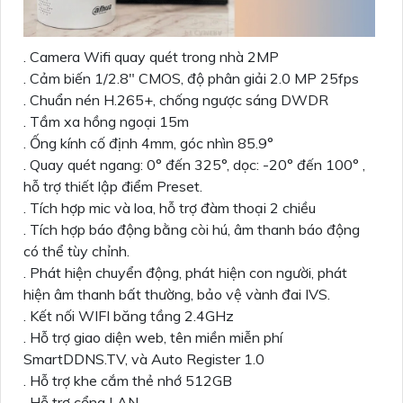
. Camera Wifi quay quét trong nhà 2MP
. Cảm biến 1/2.8" CMOS, độ phân giải 2.0 MP 25fps
. Chuẩn nén H.265+, chống ngược sáng DWDR
. Tầm xa hồng ngoại 15m
. Ống kính cố định 4mm, góc nhìn 85.9°
. Quay quét ngang: 0° đến 325°, dọc: -20° đến 100° ,
hỗ trợ thiết lập điểm Preset.
. Tích hợp mic và loa, hỗ trợ đàm thoại 2 chiều
. Tích hợp báo động bằng còi hú, âm thanh báo động
có thể tùy chỉnh.
. Phát hiện chuyển động, phát hiện con người, phát
hiện âm thanh bất thường, bảo vệ vành đai IVS.
. Kết nối WIFI băng tầng 2.4GHz
. Hỗ trợ giao diện web, tên miền miễn phí
SmartDDNS.TV, và Auto Register 1.0
. Hỗ trợ khe cắm thẻ nhớ 512GB
. Hỗ trợ cổng LAN