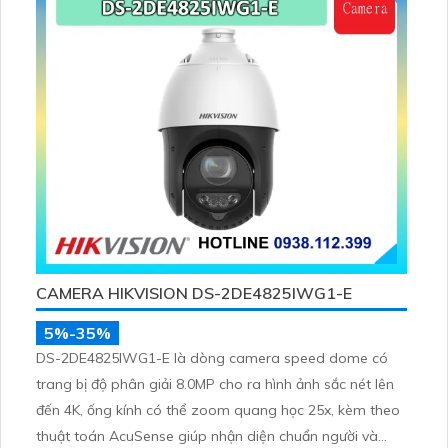
CAMERA HIKVISION DS-2DE4825IWG1-E
5%-35%
DS-2DE4825IWG1-E là dòng camera speed dome có
trang bị độ phân giải 8.0MP cho ra hình ảnh sắc nét lên
đến 4K, ống kính có thể zoom quang học 25x, kèm theo
thuật toán AcuSense giúp nhận diện chuẩn người và