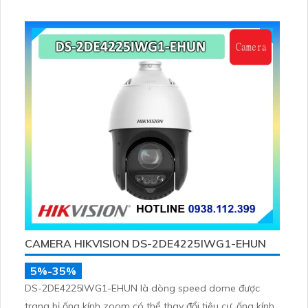
phương tiện, nhìn ban đêm hồng ngoại tầm xa lên đến
100m
CAMERA HIKVISION DS-2DE4225IWG1-EHUN
5%-35%
DS-2DE4225IWG1-EHUN là dòng speed dome được
trang bị ống kính zoom có thể thay đổi tiêu cự, ống kính