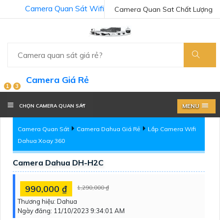
Camera Quan Sát Wifi
Camera Quan Sat Chất Lượng
Camera Giá Rẻ
1
3
MENU
CHỌN CAMERA QUAN SÁT
Camera Quan Sát
Camera Dahua Giá Rẻ
Lắp Camera Wifi
Dahua Xoay 360
Camera Dahua DH-H2C
990,000 ₫
1,290,000 ₫
Thương hiệu:
Dahua
Ngày đăng:
11/10/2023 9:34:01 AM