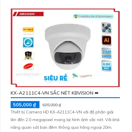
ban đêm với khả năng Hồng Ngoại 30m
KX-A2111C4-VN SẮC NÉT KBVISION ➠
505,000 ₫
605,000 ₫
Thiết bị Camera HD KX-A2111C4-VN với độ phân giải
lên đến 2.0 megapixel mang lại hình ảnh sắc nét. Với khả
năng quan sát ban đêm thông qua hồng ngoại 20m,