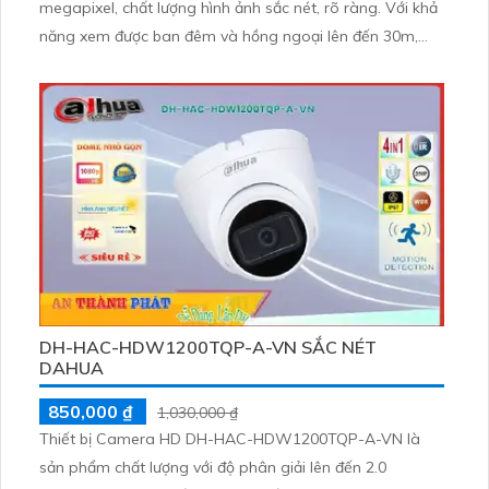
megapixel, chất lượng hình ảnh sắc nét, rõ ràng. Với khả
năng xem được ban đêm và hồng ngoại lên đến 30m,
thiết bị này mang lại trải nghiệm giám sát an toàn và
hiệu quả
DH-HAC-HDW1200TQP-A-VN SẮC NÉT
DAHUA
850,000 ₫
1,030,000 ₫
Thiết bị Camera HD DH-HAC-HDW1200TQP-A-VN là
sản phẩm chất lượng với độ phân giải lên đến 2.0