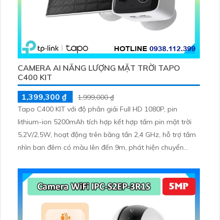
CAMERA AI NĂNG LƯỢNG MẶT TRỜI TAPO
C400 KIT
1,399,300 ₫
1,999,000 ₫
Tapo C400 KIT với độ phân giải Full HD 1080P, pin
lithium-ion 5200mAh tích hợp kết hợp tấm pin mặt trời
5,2V/2,5W, hoạt động trên băng tần 2,4 GHz, hỗ trợ tầm
nhìn ban đêm có màu lên đến 9m, phát hiện chuyển
động và con người bằng AI, đồng thời lưu trữ dữ liệu qua
thẻ microSD lên đến 512GB