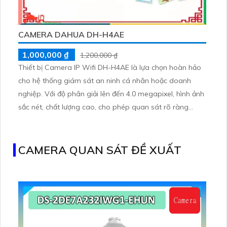
CAMERA DAHUA DH-H4AE
1,000,000 ₫
1,200,000 ₫
Thiết bị Camera IP Wifi DH-H4AE là lựa chọn hoàn hảo
cho hệ thống giám sát an ninh cá nhân hoặc doanh
nghiệp. Với độ phân giải lên đến 4.0 megapixel, hình ảnh
sắc nét, chất lượng cao, cho phép quan sát rõ ràng
ngay cả trong điều kiện ánh sáng yếu. Đèn hồng ngoại
10m giúp quan sát ban đêm mà không gây chướng ngại
về ánh sáng
CAMERA QUAN SÁT ĐỀ XUẤT