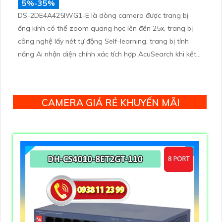
5%-35%
DS-2DE4A425IWG1-E là dòng camera được trang bị
ống kính có thể zoom quang học lên đến 25x, trang bị
công nghệ lấy nét tự động Self-learning, trang bị tính
năng Ai nhận diện chính xác tích hợp AcuSearch khi kết
hợp chung với đầu ghi hình, nhìn ban đêm bằng hồng
ngoại 50m
CAMERA GIÁ RẺ KHUYẾN MÃI