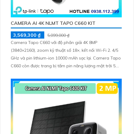
CAMERA AI 4K NLMT TAPO C660 KIT
3,569,300 ₫
5,099,000 ₫
Camera Tapo C660 với độ phân giải 4K 8MP
(3840×2160), zoom kỹ thuật số 18×, kết nối Wi-Fi 2. 4/5
GHz và pin lithium-ion 10000 mAh sạc lại. Camera Tapo
C660 còn được trang bị tấm pin năng lượng mặt trời 5.
2V 2. 5W, tích hợp AI phát hiện người, thú cưng, phương
tiện, lưu trữ thẻ microSD tối đa 512 GB