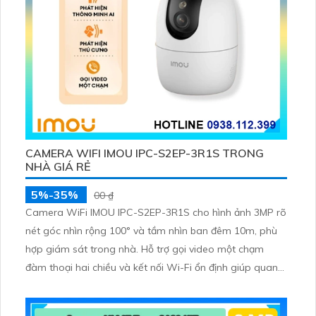
CAMERA WIFI IMOU IPC-S2EP-3R1S TRONG
NHÀ GIÁ RẺ
5%-35%
00 ₫
Camera WiFi IMOU IPC-S2EP-3R1S cho hình ảnh 3MP rõ
nét góc nhìn rộng 100° và tầm nhìn ban đêm 10m, phù
hợp giám sát trong nhà. Hỗ trợ gọi video một chạm
đàm thoại hai chiều và kết nối Wi-Fi ổn định giúp quan
sát từ xa. Lưu trữ linh hoạt qua thẻ microSD tối đa
256GB hoặc lưu đám mây dễ lắp đặt cho gia đình và văn