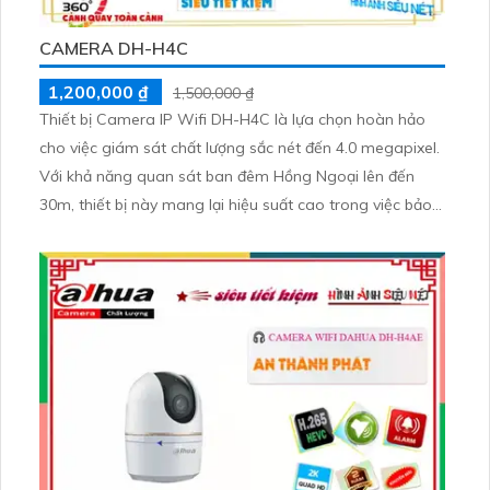
CAMERA DH-H4C
1,200,000 ₫
1,500,000 ₫
Thiết bị Camera IP Wifi DH-H4C là lựa chọn hoàn hảo
cho việc giám sát chất lượng sắc nét đến 4.0 megapixel.
Với khả năng quan sát ban đêm Hồng Ngoại lên đến
30m, thiết bị này mang lại hiệu suất cao trong việc bảo
vệ an ninh. Sử dụng công nghệ IP Wifi, camera không
giảm chất lượng Hồng Ngoại Smart IR và được trang bị
đèn còi báo động giám sát chi tiết