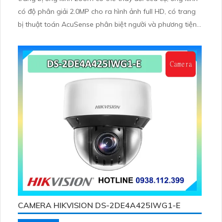
có độ phân giải 2.0MP cho ra hình ảnh full HD, có trang
bị thuật toán AcuSense phân biệt người và phương tiện,
trang bị micro và loa giúp đàm thoại 2 chiều, nhìn ban
đêm bằng hồng ngoại 100m
CAMERA HIKVISION DS-2DE4A425IWG1-E