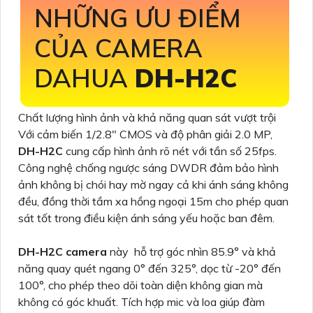
NHỮNG ƯU ĐIỂM
CỦA CAMERA
DAHUA
DH-H2C
Chất lượng hình ảnh và khả năng quan sát vượt trội
Với cảm biến 1/2.8" CMOS và độ phân giải 2.0 MP,
DH-H2C
cung cấp hình ảnh rõ nét với tần số 25fps.
Công nghệ chống ngược sáng DWDR đảm bảo hình
ảnh không bị chói hay mờ ngay cả khi ánh sáng không
đều, đồng thời tầm xa hồng ngoại 15m cho phép quan
sát tốt trong điều kiện ánh sáng yếu hoặc ban đêm.
DH-H2C camera
này hỗ trợ góc nhìn 85.9° và khả
năng quay quét ngang 0° đến 325°, dọc từ -20° đến
100°, cho phép theo dõi toàn diện không gian mà
không có góc khuất. Tích hợp mic và loa giúp đàm