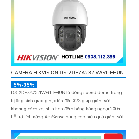
CAMERA HIKVISION DS-2DE7A232IWG1-EHUN
5%-35%
DS-2DE7A232IWG1-EHUN là dòng speed dome trang
bị ống kính quang học lên đến 32X giúp giám sát
khoảng cách xa, nhìn ban đêm bằng hồng ngoại 200m,
hỗ trợ tính năng AcuSense nâng cao hiệu quả giám sát
an ninh, có tốc độ lấy nét cao nhờ công nghệ Self-
learning