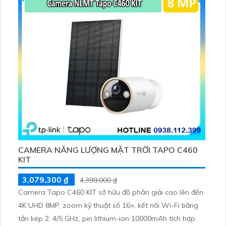
phòng nhỏ.
CAMERA NĂNG LƯỢNG MẶT TRỜI TAPO C460
KIT
3,079,300 ₫
4,399,000 ₫
Camera Tapo C460 KIT sở hữu độ phân giải cao lên đến
4K UHD 8MP, zoom kỹ thuật số 16×, kết nối Wi-Fi băng
tần kép 2. 4/5 GHz, pin lithium-ion 10000mAh tích hợp