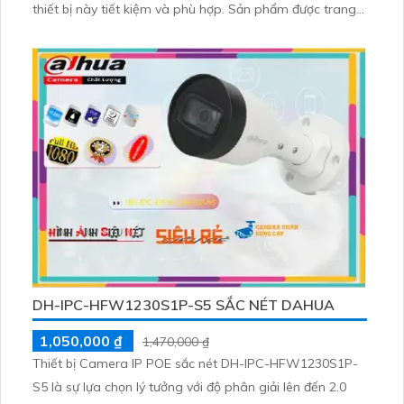
thiết bị này tiết kiệm và phù hợp. Sản phẩm được trang
bị công nghệ AHD, CVI, TVI, BCS cho chất lượng hình
ảnh cao
DH-IPC-HFW1230S1P-S5 SẮC NÉT DAHUA
1,050,000 ₫
1,470,000 ₫
Thiết bị Camera IP POE sắc nét DH-IPC-HFW1230S1P-
S5 là sự lựa chọn lý tưởng với độ phân giải lên đến 2.0