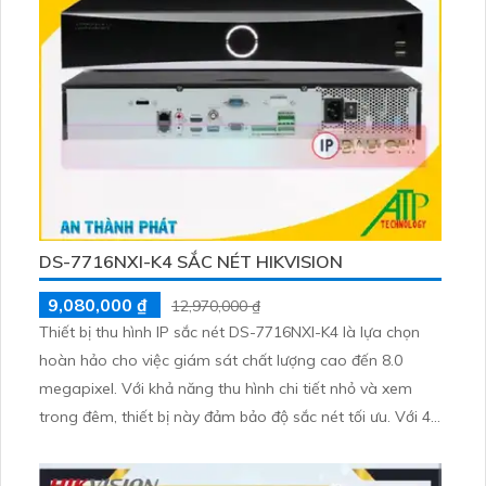
ánh sáng yếu
DS-7716NXI-K4 SẮC NÉT HIKVISION
9,080,000 ₫
12,970,000 ₫
Thiết bị thu hình IP sắc nét DS-7716NXI-K4 là lựa chọn
hoàn hảo cho việc giám sát chất lượng cao đến 8.0
megapixel. Với khả năng thu hình chi tiết nhỏ và xem
trong đêm, thiết bị này đảm bảo độ sắc nét tối ưu. Với 4
ổ cứng, công nghệ IP tiên tiến giữ cho chất lượng hình
ảnh không bị giảm