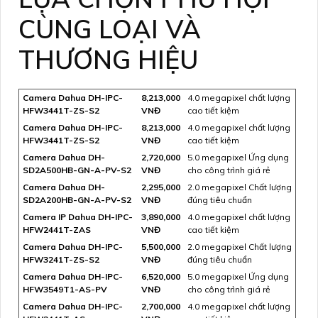
CÙNG LOẠI VÀ
THƯƠNG HIỆU
Camera Dahua DH-IPC-
8,213,000
4.0 megapixel chất lượng
HFW3441T-ZS-S2
VNĐ
cao tiết kiệm
Camera Dahua DH-IPC-
8,213,000
4.0 megapixel chất lượng
HFW3441T-ZS-S2
VNĐ
cao tiết kiệm
Camera Dahua DH-
2,720,000
5.0 megapixel Ứng dụng
SD2A500HB-GN-A-PV-S2
VNĐ
cho công trình giá rẻ
Camera Dahua DH-
2,295,000
2.0 megapixel Chất lượng
SD2A200HB-GN-A-PV-S2
VNĐ
đúng tiêu chuẩn
Camera IP Dahua DH-IPC-
3,890,000
4.0 megapixel chất lượng
HFW2441T-ZAS
VNĐ
cao tiết kiệm
Camera Dahua DH-IPC-
5,500,000
2.0 megapixel Chất lượng
HFW3241T-ZS-S2
VNĐ
đúng tiêu chuẩn
Camera Dahua DH-IPC-
6,520,000
5.0 megapixel Ứng dụng
HFW3549T1-AS-PV
VNĐ
cho công trình giá rẻ
Camera Dahua DH-IPC-
2,700,000
4.0 megapixel chất lượng