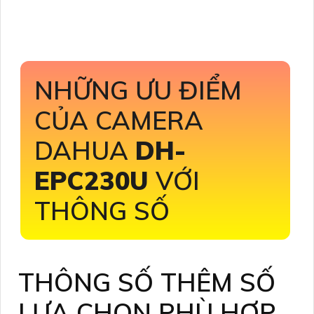
NHỮNG ƯU ĐIỂM
CỦA CAMERA
DAHUA
DH-
EPC230U
VỚI
THÔNG SỐ
THÔNG SỐ THÊM SỐ
LỰA CHỌN PHÙ HỢP