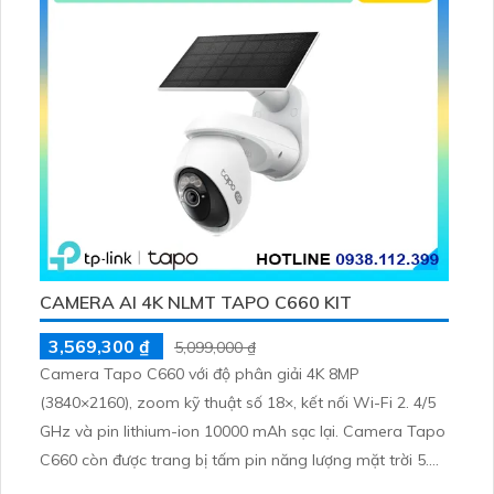
CAMERA AI 4K NLMT TAPO C660 KIT
3,569,300 ₫
5,099,000 ₫
Camera Tapo C660 với độ phân giải 4K 8MP
(3840×2160), zoom kỹ thuật số 18×, kết nối Wi-Fi 2. 4/5
GHz và pin lithium-ion 10000 mAh sạc lại. Camera Tapo
C660 còn được trang bị tấm pin năng lượng mặt trời 5.
2V 2. 5W, tích hợp AI phát hiện người, thú cưng, phương