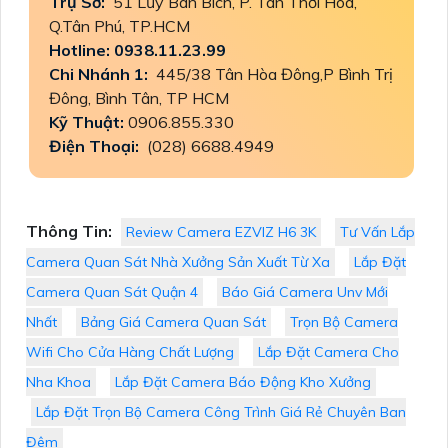
Trụ Sở:
51 Lũy Bán Bích, P. Tân Thới Hòa,
Q.Tân Phú, TP.HCM
Hotline: 0938.11.23.99
Chi Nhánh 1:
445/38 Tân Hòa Đông,P Bình Trị
Đông, Bình Tân, TP HCM
Kỹ Thuật:
0906.855.330
Điện Thoại:
(028) 6688.4949
Thông Tin:
Review Camera EZVIZ H6 3K
Tư Vấn Lắp
Camera Quan Sát Nhà Xưởng Sản Xuất Từ Xa
Lắp Đặt
Camera Quan Sát Quận 4
Báo Giá Camera Unv Mới
Nhất
Bảng Giá Camera Quan Sát
Trọn Bộ Camera
Wifi Cho Cửa Hàng Chất Lượng
Lắp Đặt Camera Cho
Nha Khoa
Lắp Đặt Camera Báo Động Kho Xưởng
Lắp Đặt Trọn Bộ Camera Công Trình Giá Rẻ Chuyên Ban
Đêm