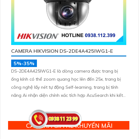
CAMERA HIKVISION DS-2DE4A425IWG1-E
5%-35%
DS-2DE4A425IWG1-E là dòng camera được trang bị
ống kính có thể zoom quang học lên đến 25x, trang bị
công nghệ lấy nét tự động Self-learning, trang bị tính
năng Ai nhận diện chính xác tích hợp AcuSearch khi kết
hợp chung với đầu ghi hình, nhìn ban đêm bằng hồng
ngoại 50m
CAMERA GIÁ RẺ KHUYẾN MÃI