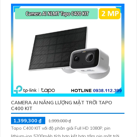
tiện, lưu trữ thẻ microSD tối đa 512 GB
CAMERA AI NĂNG LƯỢNG MẶT TRỜI TAPO
C400 KIT
1,399,300 ₫
1,999,000 ₫
Tapo C400 KIT với độ phân giải Full HD 1080P, pin
lithium-ion 5200mAh tích hợp kết hợp tấm pin mặt trời