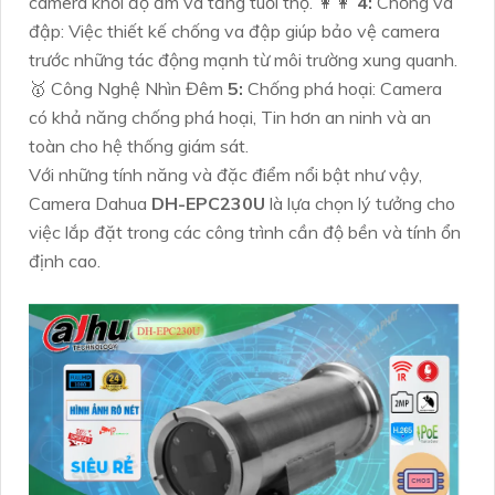
camera khỏi độ ẩm và tăng tuổi thọ. ️👩‍👩
4:
Chống va
đập: Việc thiết kế chống va đập giúp bảo vệ camera
trước những tác động mạnh từ môi trường xung quanh.
🥇️ Công Nghệ Nhìn Đêm
5:
Chống phá hoại: Camera
có khả năng chống phá hoại, Tin hơn an ninh và an
toàn cho hệ thống giám sát.
Với những tính năng và đặc điểm nổi bật như vậy,
Camera Dahua
DH-EPC230U
là lựa chọn lý tưởng cho
việc lắp đặt trong các công trình cần độ bền và tính ổn
định cao.