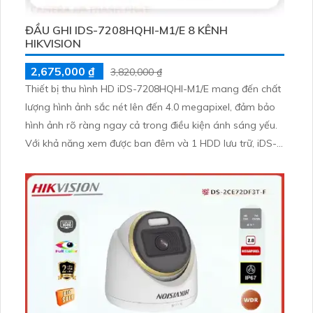
ĐẦU GHI IDS-7208HQHI-M1/E 8 KÊNH
HIKVISION
2,675,000 ₫
3,820,000 ₫
Thiết bị thu hình HD iDS-7208HQHI-M1/E mang đến chất
lượng hình ảnh sắc nét lên đến 4.0 megapixel, đảm bảo
hình ảnh rõ ràng ngay cả trong điều kiện ánh sáng yếu.
Với khả năng xem được ban đêm và 1 HDD lưu trữ, iDS-
7208HQHI-M1/E hỗ trợ công nghệ AHD, CVI, TVI, BCS
cho độ phân giải cao. Ngoài ra, thiết bị này còn kết hợp
thêm 4 camera IP, phù hợp cho việc giám sát trong kho
hàng, nhà xưởng