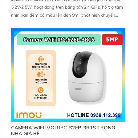
5,2V/2,5W, hoạt động trên băng tần 2,4 GHz, hỗ trợ tầm
nhìn ban đêm có màu lên đến 9m, phát hiện chuyển
động và con người bằng AI, đồng thời lưu trữ dữ liệu qua
thẻ microSD lên đến 512GB
CAMERA WIFI IMOU IPC-S2EP-3R1S TRONG
NHÀ GIÁ RẺ