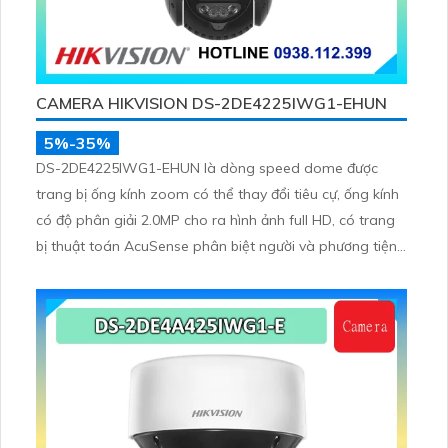
CAMERA HIKVISION DS-2DE4225IWG1-EHUN
5%-35%
DS-2DE4225IWG1-EHUN là dòng speed dome được
trang bị ống kính zoom có thể thay đổi tiêu cự, ống kính
có độ phân giải 2.0MP cho ra hình ảnh full HD, có trang
bị thuật toán AcuSense phân biệt người và phương tiện,
trang bị micro và loa giúp đàm thoại 2 chiều, nhìn ban
đêm bằng hồng ngoại 100m