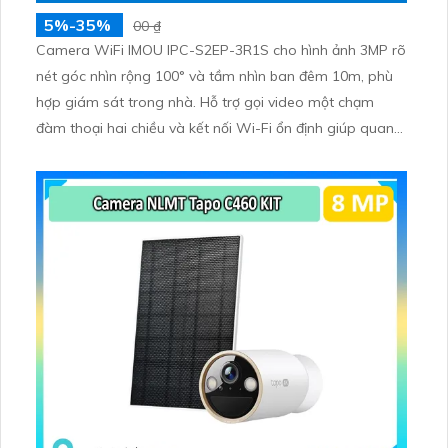
5%-35%
00 ₫
Camera WiFi IMOU IPC-S2EP-3R1S cho hình ảnh 3MP rõ
nét góc nhìn rộng 100° và tầm nhìn ban đêm 10m, phù
hợp giám sát trong nhà. Hỗ trợ gọi video một chạm
đàm thoại hai chiều và kết nối Wi-Fi ổn định giúp quan
sát từ xa. Lưu trữ linh hoạt qua thẻ microSD tối đa
256GB hoặc lưu đám mây dễ lắp đặt cho gia đình và văn
phòng nhỏ.