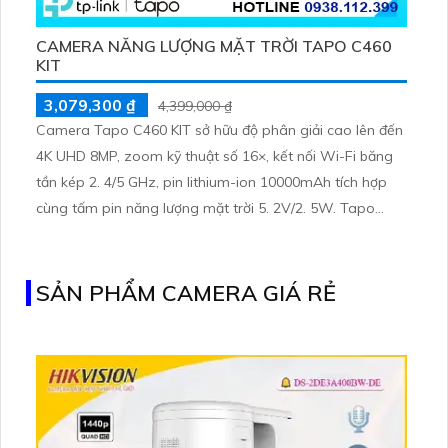
CAMERA NĂNG LƯỢNG MẶT TRỜI TAPO C460
KIT
3,079,300 ₫
4,399,000 ₫
Camera Tapo C460 KIT sở hữu độ phân giải cao lên đến
4K UHD 8MP, zoom kỹ thuật số 16×, kết nối Wi-Fi băng
tần kép 2. 4/5 GHz, pin lithium-ion 10000mAh tích hợp
cùng tấm pin năng lượng mặt trời 5. 2V/2. 5W. Tapo
C460 KIT cũng hỗ trợ quan sát ban đêm màu với cảm
biến Starlight, tầm nhìn lên đến 15 m
SẢN PHẨM CAMERA GIÁ RẺ