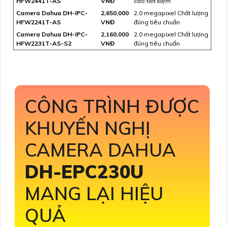
HFW2441T-AS
VNĐ
cao tiết kiệm
Camera Dahua DH-IPC-
2,650,000
2.0 megapixel Chất lượng
HFW2241T-AS
VNĐ
đúng tiêu chuẩn
Camera Dahua DH-IPC-
2,160,000
2.0 megapixel Chất lượng
HFW2231T-AS-S2
VNĐ
đúng tiêu chuẩn
CÔNG TRÌNH ĐƯỢC
KHUYẾN NGHỊ
CAMERA DAHUA
DH-EPC230U
MANG LẠI HIỆU
QUẢ