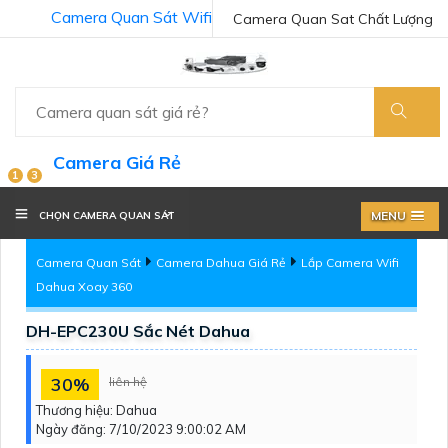
Camera Quan Sát Wifi
Camera Quan Sat Chất Lượng
Camera Giá Rẻ
1
3
MENU
CHỌN CAMERA QUAN SÁT
Camera Quan Sát
Camera Dahua Giá Rẻ
Lắp Camera Wifi
Dahua Xoay 360
DH-EPC230U Sắc Nét Dahua
30%
liên hệ
Thương hiệu:
Dahua
Ngày đăng:
7/10/2023 9:00:02 AM