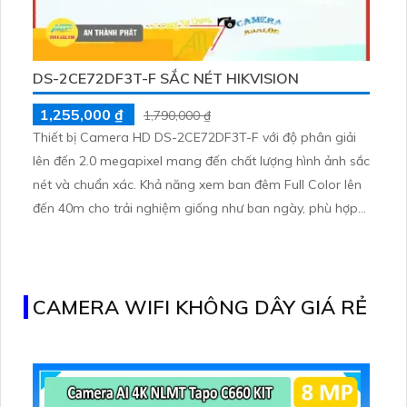
DS-2CE72DF3T-F SẮC NÉT HIKVISION
1,255,000 ₫
1,790,000 ₫
Thiết bị Camera HD DS-2CE72DF3T-F với độ phân giải
lên đến 2.0 megapixel mang đến chất lượng hình ảnh sắc
nét và chuẩn xác. Khả năng xem ban đêm Full Color lên
đến 40m cho trải nghiệm giống như ban ngày, phù hợp
cho việc giám sát công trình vào ban đêm. Với công
nghệ AHD, CVI, TVI, BCS giúp tăng độ bền và chất lượng
hình ảnh
CAMERA WIFI KHÔNG DÂY GIÁ RẺ