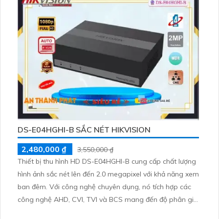
DS-E04HGHI-B SẮC NÉT HIKVISION
2,480,000 ₫
3,550,000 ₫
Thiết bị thu hình HD DS-E04HGHI-B cung cấp chất lượng
hình ảnh sắc nét lên đến 2.0 megapixel với khả năng xem
ban đêm. Với công nghệ chuyên dụng, nó tích hợp các
công nghệ AHD, CVI, TVI và BCS mang đến độ phân giải
cao. Thêm vào đó, với giá rẻ, nó thích hợp cho các công