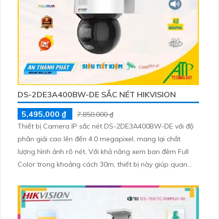
DS-2DE3A400BW-DE SẮC NÉT HIKVISION
5,495,000 ₫
7,850,000 ₫
Thiết bị Camera IP sắc nét DS-2DE3A400BW-DE với độ
phân giải cao lên đến 4.0 megapixel, mang lại chất
lượng hình ảnh rõ nét. Với khả năng xem ban đêm Full
Color trong khoảng cách 30m, thiết bị này giúp quan
sát hiệu quả ngay cả khi trời tối. Được trang bị công
nghệ IP tiên tiến, Camera IP này không giảm chất lượng
hình ảnh, thậm chí có thể hiển thị màu sắc trong điều
kiện ánh sáng yếu