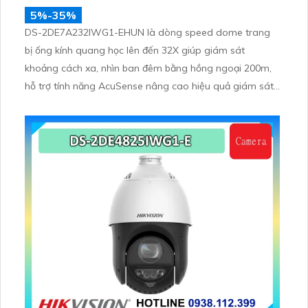
5%-35%
DS-2DE7A232IWG1-EHUN là dòng speed dome trang
bị ống kính quang học lên đến 32X giúp giám sát
khoảng cách xa, nhìn ban đêm bằng hồng ngoại 200m,
hỗ trợ tính năng AcuSense nâng cao hiệu quả giám sát
an ninh, có tốc độ lấy nét cao nhờ công nghệ Self-
learning