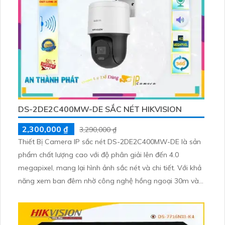
DS-2DE2C400MW-DE SẮC NÉT HIKVISION
2,300,000 ₫
3,290,000 ₫
Thiết Bị Camera IP sắc nét DS-2DE2C400MW-DE là sản
phẩm chất lượng cao với độ phân giải lên đến 4.0
megapixel, mang lại hình ảnh sắc nét và chi tiết. Với khả
năng xem ban đêm nhờ công nghệ hồng ngoại 30m và
hệ thống IP thông minh, camera không bị giảm chất
lượng ảnh. Ngoài ra, thiết bị còn được trang bị công
nghệ Smart IR, giúp tối ưu hóa hình ảnh trong điều kiện