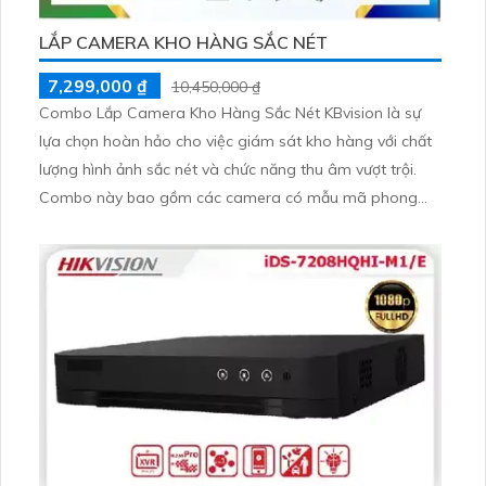
LẮP CAMERA KHO HÀNG SẮC NÉT
7,299,000 ₫
10,450,000 ₫
Combo Lắp Camera Kho Hàng Sắc Nét KBvision là sự
lựa chọn hoàn hảo cho việc giám sát kho hàng với chất
lượng hình ảnh sắc nét và chức năng thu âm vượt trội.
Combo này bao gồm các camera có mẫu mã phong
phú, đa dạng và chất lượng cao từ thương hiệu KBvision
uy tín. Ngoài ra, khách hàng còn được hưởng chiết khấu
cao khi mua combo này, giúp tiết kiệm chi phí đáng kể