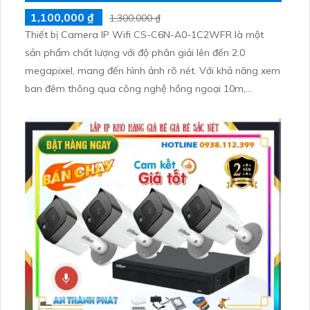
1,100,000 ₫
1,300,000 ₫
Thiết bị Camera IP Wifi CS-C6N-A0-1C2WFR là một
sản phẩm chất lượng với độ phân giải lên đến 2.0
megapixel, mang đến hình ảnh rõ nét. Với khả năng xem
ban đêm thông qua công nghệ hồng ngoại 10m,
camera này được trang bị IP Wifi giúp truy cập dễ dàng
mà không giảm chất lượng. Hơn nữa, với công nghệ
hồng ngoại EXIR, giúp camera hoạt động hiệu quả