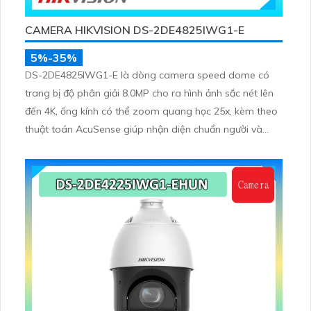
CAMERA HIKVISION DS-2DE4825IWG1-E
5%-35%
DS-2DE4825IWG1-E là dòng camera speed dome có
trang bị độ phân giải 8.0MP cho ra hình ảnh sắc nét lên
đến 4K, ống kính có thể zoom quang học 25x, kèm theo
thuật toán AcuSense giúp nhận diện chuẩn người và
phương tiện, nhìn ban đêm hồng ngoại tầm xa lên đến
100m