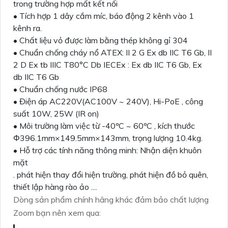
trong trường hợp mất kết nối
• Tích hợp 1 dây cắm míc, báo động 2 kênh vào 1
kênh ra.
• Chất liệu vỏ được làm bằng thép không gỉ 304
• Chuẩn chống cháy nổ ATEX: II 2 G Ex db IIC T6 Gb, II
2 D Ex tb IIIC T80°C Db IECEx : Ex db IIC T6 Gb, Ex
db IIC T6 Gb
• Chuẩn chống nước IP68
• Điện áp AC220V(AC100V ~ 240V), Hi-PoE , công
suất 10W, 25W (IR on)
• Môi trường làm việc từ -40ºC ~ 60ºC , kích thước
Φ396.1mm×149.5mm×143mm, trọng lượng 10.4kg.
• Hỗ trợ các tính năng thông minh: Nhận diện khuôn
mặt
. phát hiện thay đổi hiện trường, phát hiện đồ bỏ quên,
thiết lập hàng rào ảo ....
Dòng sản phẩm chính hãng khác đảm bảo chất lượng
Zoom bạn nên xem qua: