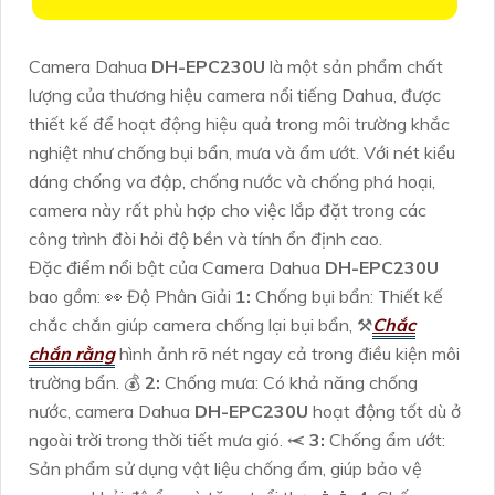
Camera Dahua
DH-EPC230U
là một sản phẩm chất
lượng của thương hiệu camera nổi tiếng Dahua, được
thiết kế để hoạt động hiệu quả trong môi trường khắc
nghiệt như chống bụi bẩn, mưa và ẩm ướt. Với nét kiểu
dáng chống va đập, chống nước và chống phá hoại,
camera này rất phù hợp cho việc lắp đặt trong các
công trình đòi hỏi độ bền và tính ổn định cao.
Đặc điểm nổi bật của Camera Dahua
DH-EPC230U
bao gồm: ️👀 Độ Phân Giải
1:
Chống bụi bẩn: Thiết kế
chắc chắn giúp camera chống lại bụi bẩn, ⚒
Chắc
chắn rằng
hình ảnh rõ nét ngay cả trong điều kiện môi
trường bẩn. 💰
2:
Chống mưa: Có khả năng chống
nước, camera Dahua
DH-EPC230U
hoạt động tốt dù ở
ngoài trời trong thời tiết mưa gió. ⥷
3:
Chống ẩm ướt:
Sản phẩm sử dụng vật liệu chống ẩm, giúp bảo vệ