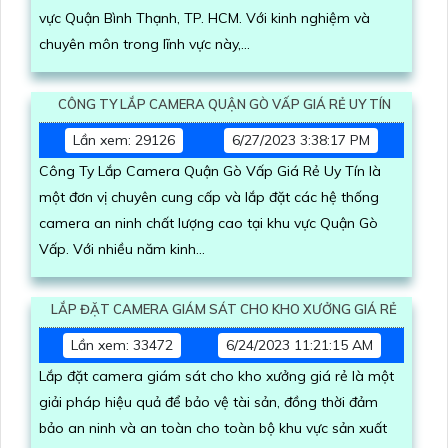
vực Quận Bình Thạnh, TP. HCM. Với kinh nghiệm và
chuyên môn trong lĩnh vực này,...
CÔNG TY LẮP CAMERA QUẬN GÒ VẤP GIÁ RẺ UY TÍN
Lần xem: 29126
6/27/2023 3:38:17 PM
Công Ty Lắp Camera Quận Gò Vấp Giá Rẻ Uy Tín là
một đơn vị chuyên cung cấp và lắp đặt các hệ thống
camera an ninh chất lượng cao tại khu vực Quận Gò
Vấp. Với nhiều năm kinh...
LẮP ĐẶT CAMERA GIÁM SÁT CHO KHO XƯỞNG GIÁ RẺ
Lần xem: 33472
6/24/2023 11:21:15 AM
Lắp đặt camera giám sát cho kho xưởng giá rẻ là một
giải pháp hiệu quả để bảo vệ tài sản, đồng thời đảm
bảo an ninh và an toàn cho toàn bộ khu vực sản xuất