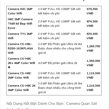
Camera H3C 2MP
2.0 MP FULL HD 1080P Sắt nét
979,300
Color Wifi
tiết kiệm chi phí
VNĐ
H6C 2MP Camera
2.0 MP FULL HD 1080P Sắt nét
874,300
Thiết kế Đẹp Wifi
tiết kiệm chi phí
VNĐ
Ezviz
Camera TY1 2MP
2.0 MP FULL HD 1080P Sắt nét
874,300
Wifi
tiết kiệm chi phí
VNĐ
Camera CS-H8c-
3.0 MP Độ Phân giải Ultra 2k lite
1,260,700
R200-1K3KFL4GA
Được chọn nhiều cho công trình
VNĐ
Wifi
giá rẻ
Camera CS-H8C
1,350,300
2K+ 4MP Color Wifi
4.0 MP Độ phân giải Ultra 2k
VNĐ
✲
Camera CS-H8C
2.0 MP FULL HD 1080P Sắt nét
1,119,300
2MP Color Wifi
tiết kiệm chi phí
VNĐ
3.0 MP Độ Phân giải Ultra 2k lite
Camera CS-H8C 2K
1,210,300
Được chọn nhiều cho công trình
3MP Color Wifi
VNĐ
giá rẻ
Nội Dung Nổi Bật Dành Cho Bạn : Camera Quan Sát