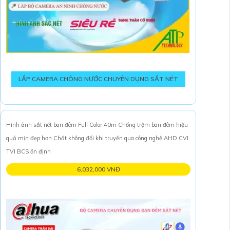
LẮP CAMERA CHÔNG NƯỚC CHUYÊN DỤNG SẮT NÉT
Hình ảnh sắt nét ban đêm Full Color 40m Chống trộm ban đêm hiệu
quả mịn đẹp hơn Chất không đổi khi truyền qua công nghệ AHD CVI
TVI BCS ổn định
6,032,000 VNĐ