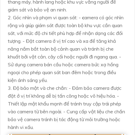
thang máy, hành lang hoặc khu vực vắng người để
giám sát và bảo vệ an ninh.
2. Góc nhìn và phạm vi quan sát: -
c
amera có góc nhìn
rộng và giúp giám sát được toàn bộ khu vực cần quan
sát, với mức độ chi tiết phù hợp để nhận dạng các đối
tượng. - Đặt camera ở vị trí cao và xa để tăng khả
năng nắm bắt toàn bộ cảnh quan và tránh bị che
khuất bởi vật cản, cây cối hoặc người đi ngang qua. -
Sử dụng camera bán cầu hoặc camera bức xạ hồng
ngoại cho phép quan sát ban đêm hoặc trong điều
kiện ánh sáng yếu.
3. Độ bảo mật và che chắn: - Đảm bảo camera được
đặt ở vị trí không dễ bị tấn công hoặc vô hiệu hóa. -
Thiết lập mật khẩu mạnh để tránh truy cập trái phép
vào camera từ bên ngoài. - Cung cấp vật liệu che chắn
bảo vệ camera tránh bị tác động từ môi trường hoặc
hành vi xấu.