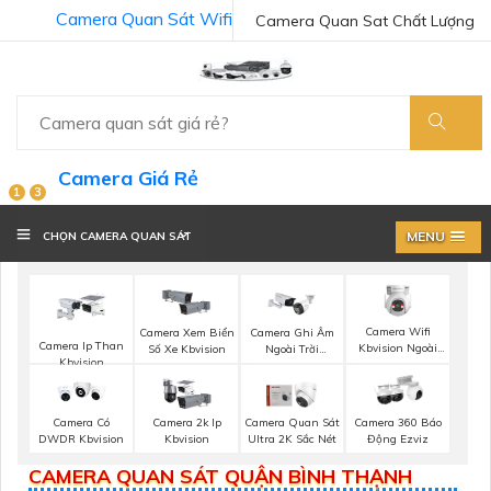
Camera Quan Sát Wifi
Camera Quan Sat Chất Lượng
Camera Giá Rẻ
1
3
MENU
CHỌN CAMERA QUAN SÁT
Camera Wifi
Camera Xem Biển
Camera Ghi Âm
Camera Ip Than
Kbvision Ngoài
Số Xe Kbvision
Ngoài Trời
Kbvision
Trời 360
Kbvision
Camera Có
Camera 2k Ip
Camera Quan Sát
Camera 360 Báo
DWDR Kbvision
Kbvision
Ultra 2K Sắc Nét
Động Ezviz
CAMERA QUAN SÁT QUẬN BÌNH THẠNH