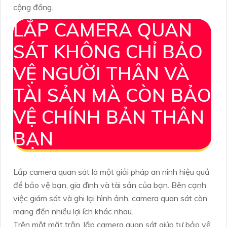
cộng đồng.
LẮP CAMERA QUAN
SÁT KHÔNG CHỈ BẢO
VỆ NGƯỜI THÂN VÀ
TÀI SẢN MÀ CÒN BẢO
VỆ CHÍNH BẢN THÂN
BẠN
Lắp camera quan sát là một giải pháp an ninh hiệu quả
để bảo vệ bạn, gia đình và tài sản của bạn. Bên cạnh
việc giám sát và ghi lại hình ảnh, camera quan sát còn
mang đến nhiều lợi ích khác nhau.
Trên một mặt trận, lắp camera quan sát giúp tự bảo vệ