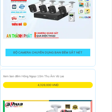
BỘ CAMERA CHUYÊN DỤNG BAN ĐÊM SẮT NÉT
Xem ban đêm Hồng Ngoại 10m Thu Âm Và Loa
4,328,000 VNĐ