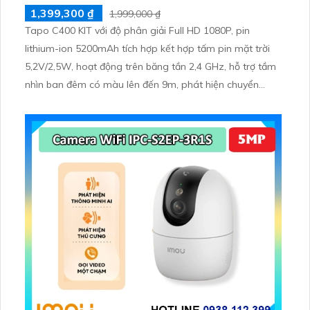
1,399,300 ₫
1,999,000 ₫
Tapo C400 KIT với độ phân giải Full HD 1080P, pin
lithium-ion 5200mAh tích hợp kết hợp tấm pin mặt trời
5,2V/2,5W, hoạt động trên băng tần 2,4 GHz, hỗ trợ tầm
nhìn ban đêm có màu lên đến 9m, phát hiện chuyển
động và con người bằng AI, đồng thời lưu trữ dữ liệu qua
thẻ microSD lên đến 512GB