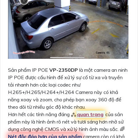
Sản phẩm IP POE
VP-2350DP
là một camera an ninh
IP POE được cấu hình để xử lý sự cố từ xa và truyền
tải nhanh hơn các loại codec như
H.265+/H.265/H.264+/H.264 Camera này có khả
năng xoay và zoom, cho phép bạn xoay 360 độ để
theo dõi từ nhiều góc độ khác nhau.
Hơn hết các tính năng đáng ⁂
quan trọng
của sản
phẩm này là hình ảnh rõ nét và tươi sáng hơn nhờ sử
dụng công nghệ CMOS và xử lý hình ảnh màu sắc. 🌈
Nét độc đáo hơn của sản phẩm
camera còn có khả