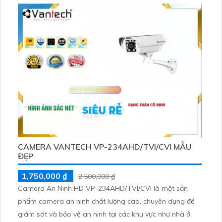
tới 30m, đồng thời có khả năng xoay 360 độ, phù hợp để
lắp đặt ở những không gian rộng
CAMERA VANTECH VP-234AHD/TVI/CVI MẪU
ĐẸP
1,750,000 ₫
2,500,000 ₫
Camera An Ninh HD VP-234AHD/TVI/CVI là một sản
phẩm camera an ninh chất lượng cao, chuyên dụng để
giám sát và bảo vệ an ninh tại các khu vực như nhà ở,