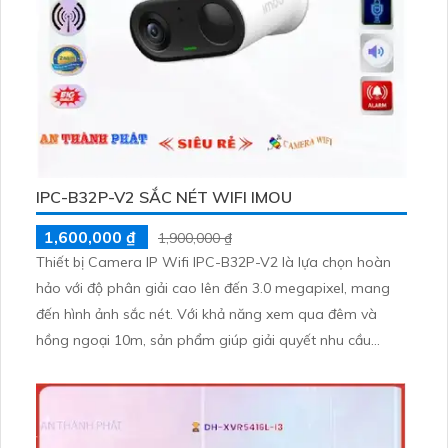
IPC-B32P-V2 SẮC NÉT WIFI IMOU
1,600,000 ₫
1,900,000 ₫
Thiết bị Camera IP Wifi IPC-B32P-V2 là lựa chọn hoàn
hảo với độ phân giải cao lên đến 3.0 megapixel, mang
đến hình ảnh sắc nét. Với khả năng xem qua đêm và
hồng ngoại 10m, sản phẩm giúp giải quyết nhu cầu
giám sát 24/7 một cách hiệu quả. Thiết bị được trang bị
công nghệ IP Wifi tiên tiến, không ảnh hưởng đến chất
lượng hình ảnh