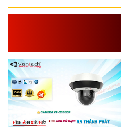
VP-2350DP
CAMERA
HỒNG NGOẠI PTZ GIÁ
RẺ CHẤT LƯỢNG