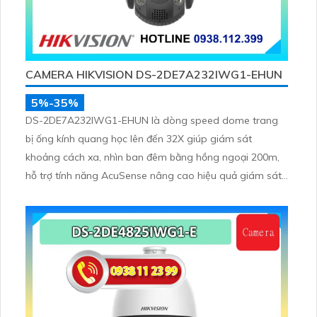
CAMERA HIKVISION DS-2DE7A232IWG1-EHUN
5%-35%
DS-2DE7A232IWG1-EHUN là dòng speed dome trang
bị ống kính quang học lên đến 32X giúp giám sát
khoảng cách xa, nhìn ban đêm bằng hồng ngoại 200m,
hỗ trợ tính năng AcuSense nâng cao hiệu quả giám sát
an ninh, có tốc độ lấy nét cao nhờ công nghệ Self-
learning