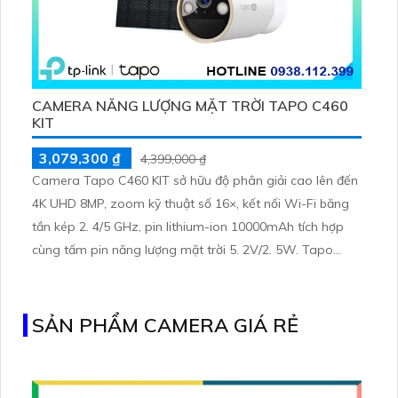
CAMERA NĂNG LƯỢNG MẶT TRỜI TAPO C460
KIT
3,079,300 ₫
4,399,000 ₫
Camera Tapo C460 KIT sở hữu độ phân giải cao lên đến
4K UHD 8MP, zoom kỹ thuật số 16×, kết nối Wi-Fi băng
tần kép 2. 4/5 GHz, pin lithium-ion 10000mAh tích hợp
cùng tấm pin năng lượng mặt trời 5. 2V/2. 5W. Tapo
C460 KIT cũng hỗ trợ quan sát ban đêm màu với cảm
biến Starlight, tầm nhìn lên đến 15 m
SẢN PHẨM CAMERA GIÁ RẺ