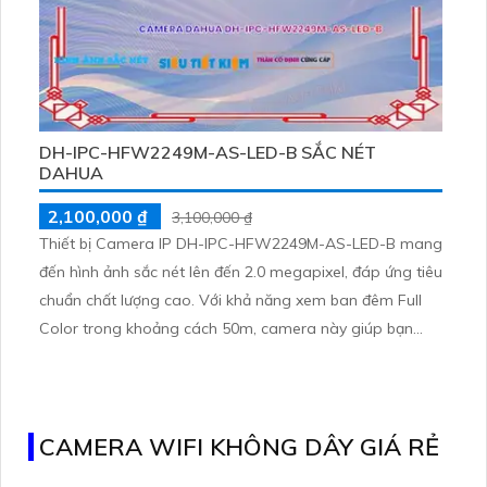
DH-IPC-HFW2249M-AS-LED-B SẮC NÉT
DAHUA
2,100,000 ₫
3,100,000 ₫
Thiết bị Camera IP DH-IPC-HFW2249M-AS-LED-B mang
đến hình ảnh sắc nét lên đến 2.0 megapixel, đáp ứng tiêu
chuẩn chất lượng cao. Với khả năng xem ban đêm Full
Color trong khoảng cách 50m, camera này giúp bạn
quan sát rõ ràng ngay cả khi trời tối. Được trang bị công
nghệ IP tiên tiến, camera không bao giờ giảm chất
lượng, kể cả khi ánh sáng yếu
CAMERA WIFI KHÔNG DÂY GIÁ RẺ