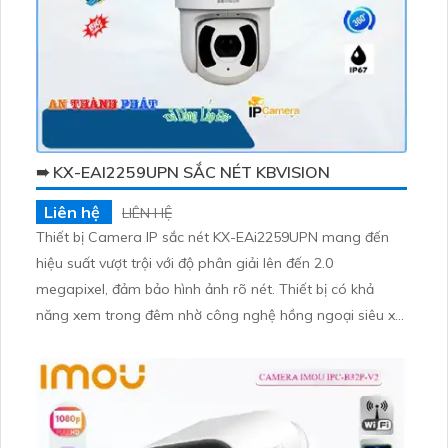
➠ KX-EAI2259UPN SẮC NÉT KBVISION
Liên hệ
LIÊN HỆ
Thiết bị Camera IP sắc nét KX-EAi2259UPN mang đến
hiệu suất vượt trội với độ phân giải lên đến 2.0
megapixel, đảm bảo hình ảnh rõ nét. Thiết bị có khả
năng xem trong đêm nhờ công nghệ hồng ngoại siêu xa,
giúp quan sát ban đêm mà không bị chất lượng giảm
sút. Với tính năng xe quay 360 độ và Zoom, giúp giám
sát mọi chi tiết một cách linh hoạt