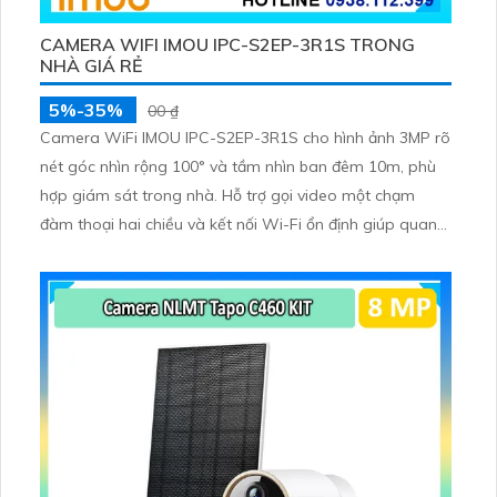
CAMERA WIFI IMOU IPC-S2EP-3R1S TRONG
NHÀ GIÁ RẺ
5%-35%
00 ₫
Camera WiFi IMOU IPC-S2EP-3R1S cho hình ảnh 3MP rõ
nét góc nhìn rộng 100° và tầm nhìn ban đêm 10m, phù
hợp giám sát trong nhà. Hỗ trợ gọi video một chạm
đàm thoại hai chiều và kết nối Wi-Fi ổn định giúp quan
sát từ xa. Lưu trữ linh hoạt qua thẻ microSD tối đa
256GB hoặc lưu đám mây dễ lắp đặt cho gia đình và văn
phòng nhỏ.