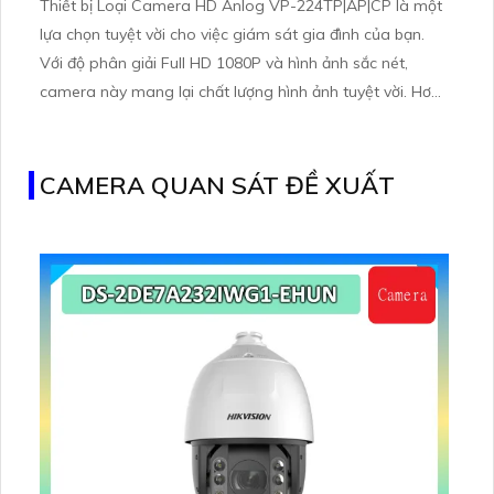
Thiết bị Loại Camera HD Anlog VP-224TP|AP|CP là một
lựa chọn tuyệt vời cho việc giám sát gia đình của bạn.
Với độ phân giải Full HD 1080P và hình ảnh sắc nét,
camera này mang lại chất lượng hình ảnh tuyệt vời. Hơn
nữa, việc tích hợp công nghệ Led Array cho phép quan
sát ban đêm với khả năng hồng ngoại lên đến 30m
CAMERA QUAN SÁT ĐỀ XUẤT