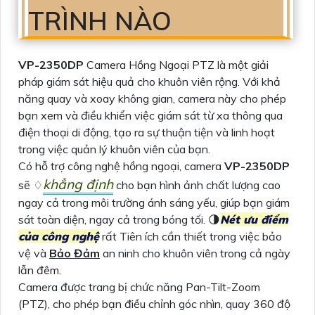
TRÌNH NÀO
VP-2350DP
Camera Hồng Ngoại PTZ là một giải
pháp giám sát hiệu quả cho khuôn viên rộng. Với khả
năng quay và xoay không gian, camera này cho phép
bạn xem và điều khiển việc giám sát từ xa thông qua
điện thoại di động, tạo ra sự thuận tiện và linh hoạt
trong việc quản lý khuôn viên của bạn.
Có hỗ trợ công nghệ hồng ngoại, camera
VP-2350DP
khẳng định
sẽ ♢
cho bạn hình ảnh chất lượng cao
ngay cả trong môi trường ánh sáng yếu, giúp bạn giám
sát toàn diện, ngay cả trong bóng tối. 🌗
Nét ưu điểm
của công nghệ
rất Tiên ích cần thiết trong việc bảo
vệ và
Bảo Đảm
an ninh cho khuôn viên trong cả ngày
lẫn đêm.
Camera được trang bị chức năng Pan-Tilt-Zoom
(PTZ), cho phép bạn điều chỉnh góc nhìn, quay 360 độ