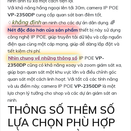
hình ảnh từ xa một cách tiện lợi.
Với khả năng hồng ngoại lên tới 30m, camera IP POE
VP-2350DP
cung cấp quan sát ban đêm tốt,
khẳng định
♢
an ninh cho các dự án dân dụng. 🌈
Nét độc đáo hơn của sản phẩm
thiết bị này sử dụng
công nghệ IP POE, giúp truyền tải dữ liệu và cấp nguồn
điện qua cùng một cáp mạng, giúp dễ dàng lắp đặt và
tiết kiệm chi phí.
Nhìn chung về những thông số
IP POE
VP-
2350DP
cũng có khả năng xoay và zoom giám sát xa,
giúp bạn quan sát một khu vực lớn và điều chỉnh góc
quan sát một cách linh hoạt. Với tất cả các tính năng
và ưu điểm này, camera IP POE
VP-2350DP
là một
lựa chọn lý tưởng cho shop và các dự án giám sát an
ninh.
THÔNG SỐ THÊM SỐ
LỰA CHỌN PHÙ HỢP