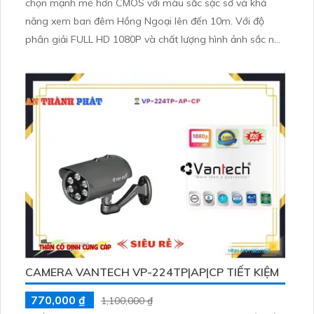
chọn mạnh mẽ hơn CMOS với màu sắc sặc sỡ và khả
năng xem ban đêm Hồng Ngoại lên đến 10m. Với độ
phân giải FULL HD 1080P và chất lượng hình ảnh sắc nét,
thiết bị này giúp tiết kiệm chi phí và tải hình ảnh một
cách nhanh chóng. Công nghệ nén H.265+/H
CAMERA VANTECH VP-224TP|AP|CP TIẾT KIỆM
770,000 ₫
1,100,000 ₫