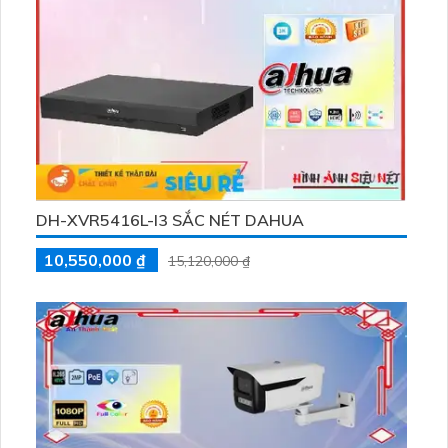
DH-XVR5416L-I3 SẮC NÉT DAHUA
10,550,000 ₫
15,120,000 ₫