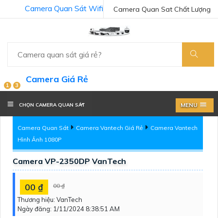
Camera Quan Sát Wifi
Camera Quan Sat Chất Lượng
Camera Giá Rẻ
1
3
MENU
CHỌN CAMERA QUAN SÁT
Camera Quan Sát
Camera Vantech Giá Rẻ
Camera Vantech
Hình Ảnh 1080P
Camera VP-2350DP VanTech
00 ₫
00 ₫
Thương hiệu:
VanTech
Ngày đăng:
1/11/2024 8:38:51 AM