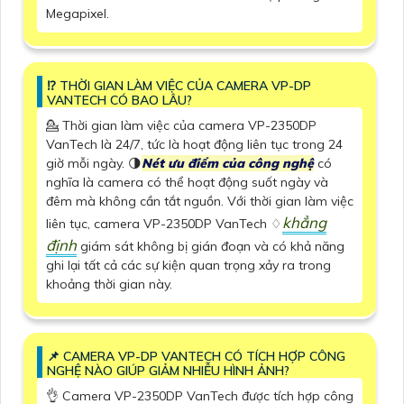
Megapixel.
⁉️ THỜI GIAN LÀM VIỆC CỦA CAMERA VP-DP
VANTECH CÓ BAO LÂU?
💁 Thời gian làm việc của camera VP-2350DP
VanTech là 24/7, tức là hoạt động liên tục trong 24
giờ mỗi ngày. 🌗
Nét ưu điểm của công nghệ
có
nghĩa là camera có thể hoạt động suốt ngày và
đêm mà không cần tắt nguồn. Với thời gian làm việc
khẳng
liên tục, camera VP-2350DP VanTech ♢
định
giám sát không bị gián đoạn và có khả năng
ghi lại tất cả các sự kiện quan trọng xảy ra trong
khoảng thời gian này.
📌 CAMERA VP-DP VANTECH CÓ TÍCH HỢP CÔNG
NGHỆ NÀO GIÚP GIẢM NHIỄU HÌNH ẢNH?
👌 Camera VP-2350DP VanTech được tích hợp công