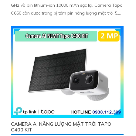
GHz và pin lithium-ion 10000 mAh sạc lại. Camera Tapo
C660 còn được trang bị tấm pin năng lượng mặt trời 5.
2V 2. 5W, tích hợp AI phát hiện người, thú cưng, phương
tiện, lưu trữ thẻ microSD tối đa 512 GB
CAMERA AI NĂNG LƯỢNG MẶT TRỜI TAPO
C400 KIT