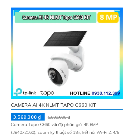
CAMERA AI 4K NLMT TAPO C660 KIT
3,569,300 ₫
5,099,000 ₫
Camera Tapo C660 với độ phân giải 4K 8MP
(3840×2160), zoom kỹ thuật số 18×, kết nối Wi-Fi 2. 4/5