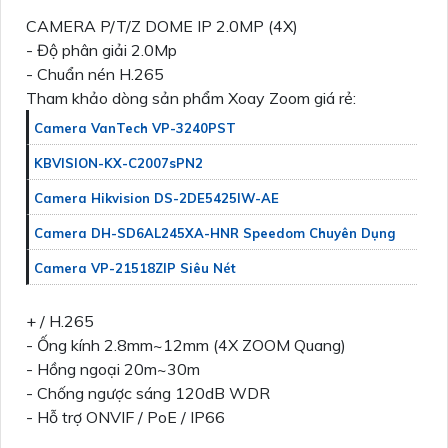
CAMERA P/T/Z DOME IP 2.0MP (4X)
- Độ phân giải 2.0Mp
- Chuẩn nén H.265
Tham khảo dòng sản phẩm Xoay Zoom giá rẻ:
Camera VanTech VP-3240PST
KBVISION-KX-C2007sPN2
Camera Hikvision DS-2DE5425IW-AE
Camera DH-SD6AL245XA-HNR Speedom Chuyên Dụng
Camera VP-21518ZIP Siêu Nét
+ / H.265
- Ống kính 2.8mm~12mm (4X ZOOM Quang)
- Hồng ngoại 20m~30m
- Chống ngược sáng 120dB WDR
- Hỗ trợ ONVIF / PoE / IP66