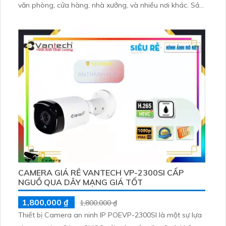
văn phòng, cửa hàng, nhà xưởng, và nhiều nơi khác. Sản
phẩm này được trang bị công nghệ tiên tiến, cho phép
ghi lại hình ảnh sắc nét với độ phân giải cao. Thiết kế nhỏ
gọn và dễ dàng lắp đặt, phù hợp với nhiều không gian
khác nhau
CAMERA GIÁ RẺ VANTECH VP-2300SI CẤP
NGUỒ QUA DÂY MẠNG GIÁ TỐT
1,800,000 ₫
1,800,000 ₫
Thiết bị Camera an ninh IP POEVP-2300SI là một sự lựa