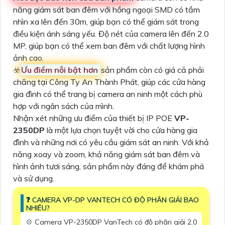
năng giám sát ban đêm với hồng ngoại SMD có tầm
nhìn xa lên đến 30m, giúp bạn có thể giám sát trong
điều kiện ánh sáng yếu. Độ nét của camera lên đến 2.0
MP, giúp bạn có thể xem ban đêm với chất lượng hình
ảnh cao.
☣️
Ưu điểm nỗi bật hơn
sản phẩm còn có giá cả phải
chăng tại Công Ty An Thành Phát, giúp các cửa hàng
gia đình có thể trang bị camera an ninh một cách phù
hợp với ngân sách của mình.
Nhận xét những ưu điểm của thiết bị IP POE
VP-
2350DP
là một lựa chọn tuyệt vời cho cửa hàng gia
đình và những nơi có yêu cầu giám sát an ninh. Với khả
năng xoay và zoom, khả năng giám sát ban đêm và
hình ảnh tươi sáng, sản phẩm này đáng để khám phá
và sử dụng.
❓ CAMERA VP-DP VANTECH CÓ ĐỘ PHÂN GIẢI BAO
NHIÊU?
💠 Camera VP-2350DP VanTech có độ phân giải 2.0