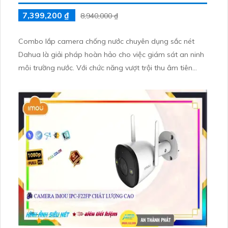
7,399,200 ₫
8,940,000 ₫
Combo lắp camera chống nước chuyên dụng sắc nét
Dahua là giải pháp hoàn hảo cho việc giám sát an ninh
môi trường nước. Với chức năng vượt trội thu âm tiên
nghi, sản phẩm này đáp ứng được nhu cầu người dùng
và được ưa chuộng hàng đầu tại Việt Nam.
Combo này bao gồm các loại camera chống nước chất
lượng cao từ thương hiệu Dahua, công nghệ tiên tiến và
độ phân giải sắc nét