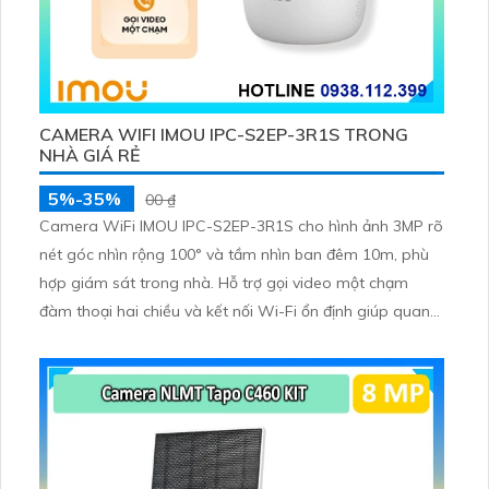
CAMERA WIFI IMOU IPC-S2EP-3R1S TRONG
NHÀ GIÁ RẺ
5%-35%
00 ₫
Camera WiFi IMOU IPC-S2EP-3R1S cho hình ảnh 3MP rõ
nét góc nhìn rộng 100° và tầm nhìn ban đêm 10m, phù
hợp giám sát trong nhà. Hỗ trợ gọi video một chạm
đàm thoại hai chiều và kết nối Wi-Fi ổn định giúp quan
sát từ xa. Lưu trữ linh hoạt qua thẻ microSD tối đa
256GB hoặc lưu đám mây dễ lắp đặt cho gia đình và văn
phòng nhỏ.