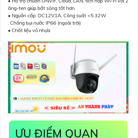
• Hỗ trợ chuẩn ONVIF, Cloud, LAN, tích hợp Wi-Fi với 2
ăng-ten giúp bắt sóng tốt hơn.
• Nguồn cấp: DC12V1A, Công suất <5.32W
. Chống bụi nước IP66 (ngoài trời)
• Chất liệu vỏ nhựa
ƯU ĐIỂM QUAN