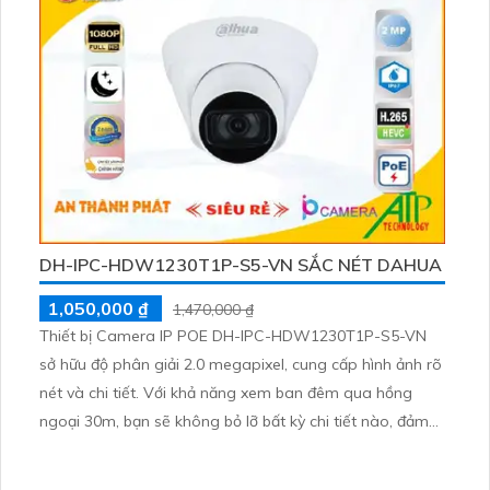
DH-IPC-HDW1230T1P-S5-VN SẮC NÉT DAHUA
1,050,000 ₫
1,470,000 ₫
Thiết bị Camera IP POE DH-IPC-HDW1230T1P-S5-VN
sở hữu độ phân giải 2.0 megapixel, cung cấp hình ảnh rõ
nét và chi tiết. Với khả năng xem ban đêm qua hồng
ngoại 30m, bạn sẽ không bỏ lỡ bất kỳ chi tiết nào, đảm
bảo an ninh tối ưu. Camera này sử dụng công nghệ IP
POE hiện đại, đảm bảo không giảm chất lượng truyền tải