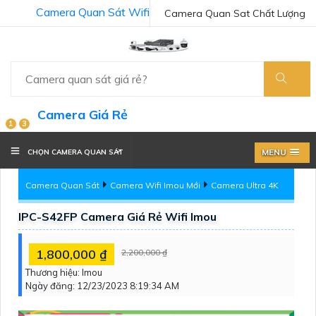
Camera Quan Sát Wifi
Camera Quan Sat Chất Lượng
Camera Giá Rẻ
1
3
MENU
CHỌN CAMERA QUAN SÁT
Camera Quan Sát
Camera Wifi Imou Mới
Camera Ultra 4K
IPC-S42FP Camera Giá Rẻ Wifi Imou
1,800,000 ₫
2,200,000 ₫
Thương hiệu:
Imou
Ngày đăng:
12/23/2023 8:19:34 AM