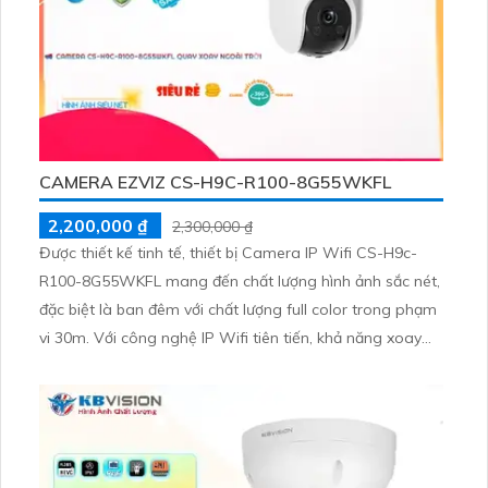
CAMERA EZVIZ CS-H9C-R100-8G55WKFL
2,200,000 ₫
2,300,000 ₫
Được thiết kế tinh tế, thiết bị Camera IP Wifi CS-H9c-
R100-8G55WKFL mang đến chất lượng hình ảnh sắc nét,
đặc biệt là ban đêm với chất lượng full color trong phạm
vi 30m. Với công nghệ IP Wifi tiên tiến, khả năng xoay
360 độ, camera này lý tưởng cho việc lắp đặt trong gia
đình hoặc căn hộ.