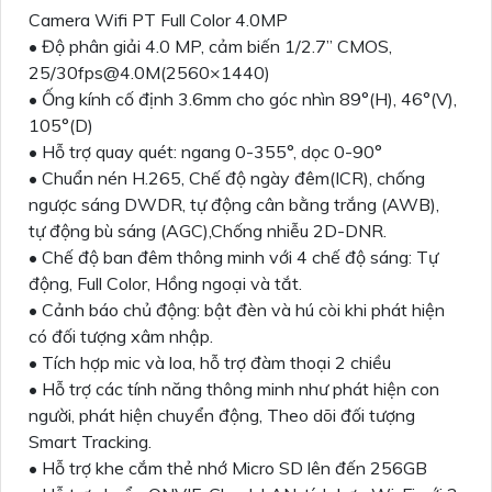
Camera Wifi PT Full Color 4.0MP
• Độ phân giải 4.0 MP, cảm biến 1/2.7” CMOS,
25/30fps@4.0M(2560×1440)
• Ống kính cố định 3.6mm cho góc nhìn 89°(H), 46°(V),
105°(D)
• Hỗ trợ quay quét: ngang 0-355°, dọc 0-90°
• Chuẩn nén H.265, Chế độ ngày đêm(ICR), chống
ngược sáng DWDR, tự động cân bằng trắng (AWB),
tự động bù sáng (AGC),Chống nhiễu 2D-DNR.
• Chế độ ban đêm thông minh với 4 chế độ sáng: Tự
động, Full Color, Hồng ngoại và tắt.
• Cảnh báo chủ động: bật đèn và hú còi khi phát hiện
có đối tượng xâm nhập.
• Tích hợp mic và loa, hỗ trợ đàm thoại 2 chiều
• Hỗ trợ các tính năng thông minh như phát hiện con
người, phát hiện chuyển động, Theo dõi đối tượng
Smart Tracking.
• Hỗ trợ khe cắm thẻ nhớ Micro SD lên đến 256GB