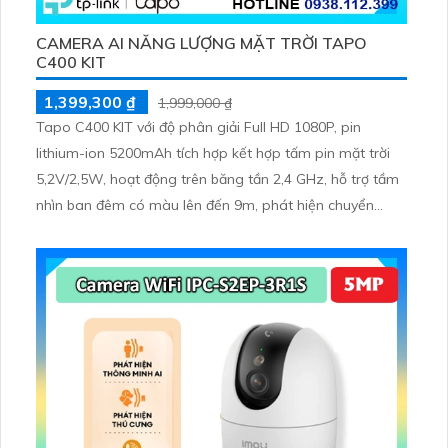
CAMERA AI NĂNG LƯỢNG MẶT TRỜI TAPO
C400 KIT
1,399,300 ₫
1,999,000 ₫
Tapo C400 KIT với độ phân giải Full HD 1080P, pin
lithium-ion 5200mAh tích hợp kết hợp tấm pin mặt trời
5,2V/2,5W, hoạt động trên băng tần 2,4 GHz, hỗ trợ tầm
nhìn ban đêm có màu lên đến 9m, phát hiện chuyển
động và con người bằng AI, đồng thời lưu trữ dữ liệu qua
thẻ microSD lên đến 512GB