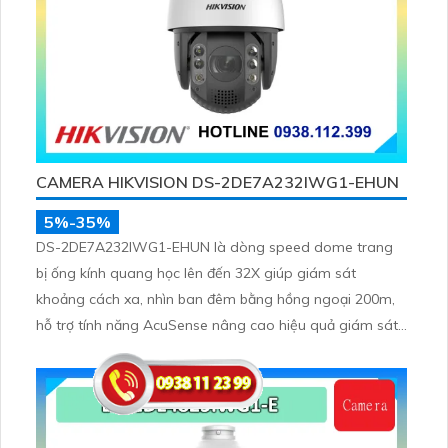
CAMERA HIKVISION DS-2DE7A232IWG1-EHUN
5%-35%
DS-2DE7A232IWG1-EHUN là dòng speed dome trang
bị ống kính quang học lên đến 32X giúp giám sát
khoảng cách xa, nhìn ban đêm bằng hồng ngoại 200m,
hỗ trợ tính năng AcuSense nâng cao hiệu quả giám sát
an ninh, có tốc độ lấy nét cao nhờ công nghệ Self-
learning