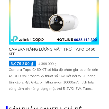
CAMERA NĂNG LƯỢNG MẶT TRỜI TAPO C460
KIT
3,079,300 ₫
4,399,000 ₫
Camera Tapo C460 KIT sở hữu độ phân giải cao lên đến
4K UHD 8MP, zoom kỹ thuật số 16×, kết nối Wi-Fi băng
tần kép 2. 4/5 GHz, pin lithium-ion 10000mAh tích hợp
cùng tấm pin năng lượng mặt trời 5. 2V/2. 5W. Tapo
C460 KIT cũng hỗ trợ quan sát ban đêm màu với cảm
biến Starlight, tầm nhìn lên đến 15 m