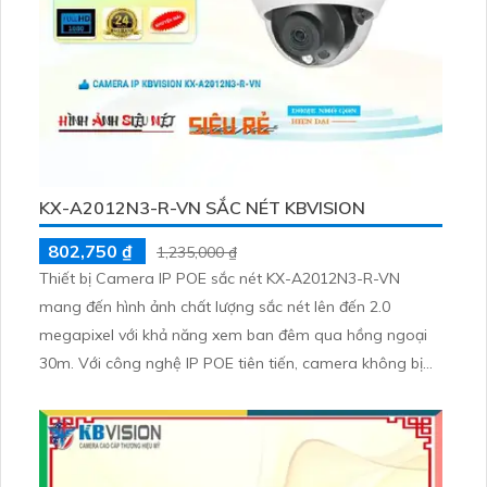
KX-A2012N3-R-VN SẮC NÉT KBVISION
802,750 ₫
1,235,000 ₫
Thiết bị Camera IP POE sắc nét KX-A2012N3-R-VN
mang đến hình ảnh chất lượng sắc nét lên đến 2.0
megapixel với khả năng xem ban đêm qua hồng ngoại
30m. Với công nghệ IP POE tiên tiến, camera không bị
giảm chất lượng, đảm bảo đáp ứng tiêu chuẩn ONVIF.
Thiết bị được thiết kế dạng Dome Plastic phù hợp cho
căn hộ nhà phố, với ưu điểm thu hình chất lượng cao