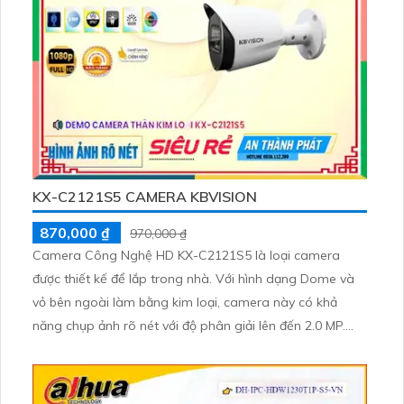
KX-C2121S5 CAMERA KBVISION
870,000 ₫
970,000 ₫
Camera Công Nghệ HD KX-C2121S5 là loại camera
được thiết kế để lắp trong nhà. Với hình dạng Dome và
vỏ bên ngoài làm bằng kim loại, camera này có khả
năng chụp ảnh rõ nét với độ phân giải lên đến 2.0 MP.
Camera HD KX-C2121S5 được phát triển trên nền tảng
AHD, CVI, TVI và BCS, giúp đảm bảo tính ổn định và
tương thích với nhiều hệ thống khác nhau