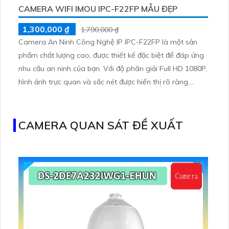
CAMERA WIFI IMOU IPC-F22FP MẪU ĐẸP
1,300,000 ₫
1,790,000 ₫
Camera An Ninh Công Nghệ IP IPC-F22FP là một sản
phẩm chất lượng cao, được thiết kế đặc biệt để đáp ứng
nhu cầu an ninh của bạn. Với độ phân giải Full HD 1080P,
hình ảnh trực quan và sắc nét được hiển thị rõ ràng.
Camera này cũng có khả năng quay mạnh mẽ với góc
nhìn đa hướng và chức năng cảnh báo chuyển động để
giám sát an toàn hơn
CAMERA QUAN SÁT ĐỀ XUẤT