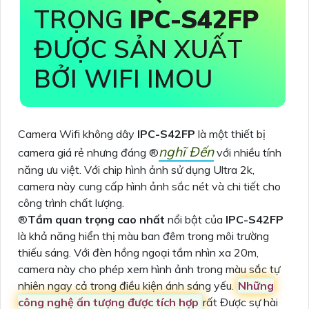
TRỌNG
IPC-S42FP
ĐƯỢC SẢN XUẤT
BỞI WIFI IMOU
Camera Wifi không dây
IPC-S42FP
là một thiết bị
nghĩ Đến
camera giá rẻ nhưng đáng ®️
với nhiều tính
năng ưu việt. Với chip hình ảnh sử dụng Ultra 2k,
camera này cung cấp hình ảnh sắc nét và chi tiết cho
công trình chất lượng.
®️
Tầm quan trọng cao nhất
nổi bật của
IPC-S42FP
là khả năng hiển thị màu ban đêm trong môi trường
thiếu sáng. Với đèn hồng ngoại tầm nhìn xa 20m,
camera này cho phép xem hình ảnh trong màu sắc tự
nhiên ngay cả trong điều kiện ánh sáng yếu.
Những
công nghệ ấn tượng được tích hợp
rất Được sự hài