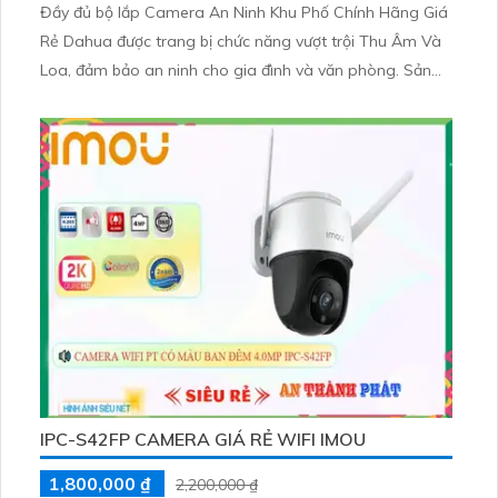
Đầy đủ bộ lắp Camera An Ninh Khu Phố Chính Hãng Giá
Rẻ Dahua được trang bị chức năng vượt trội Thu Âm Và
Loa, đảm bảo an ninh cho gia đình và văn phòng. Sản
phẩm được thiết kế nhỏ gọn tinh tế, phù hợp với mọi
không gian.
Bộ lắp Camera An Ninh Khu Phố Chính Hãng Giá Rẻ
Dahua mang đến khả năng thu âm chất lượng cao, giúp
theo dõi và ghi lại mọi sự kiện quan trọng
IPC-S42FP CAMERA GIÁ RẺ WIFI IMOU
1,800,000 ₫
2,200,000 ₫