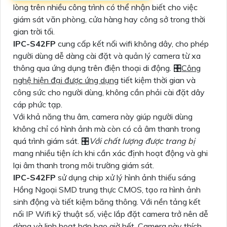
lòng trên nhiều công trình có thể nhận biết cho việc
giám sát văn phòng, cửa hàng hay công sở trong thời
gian trời tối.
IPC-S42FP
cung cấp kết nối wifi không dây, cho phép
người dùng dễ dàng cài đặt và quản lý camera từ xa
thông qua ứng dụng trên điện thoại di động. 🎛
Công
nghệ hiện đại được ứng dụng
tiết kiệm thời gian và
công sức cho người dùng, không cần phải cài đặt dây
cáp phức tạp.
Với khả năng thu âm, camera này giúp người dùng
không chỉ có hình ảnh mà còn có cả âm thanh trong
quá trình giám sát. 🎛
Với chất lượng được trang bị
mang nhiều tiện ích khi cần xác định hoạt động và ghi
lại âm thanh trong môi trường giám sát.
IPC-S42FP
sử dụng chip xử lý hình ảnh thiếu sáng
Hồng Ngoại SMD trung thực CMOS, tạo ra hình ảnh
sinh động và tiết kiệm băng thông. Với nền tảng kết
nối IP Wifi kỹ thuật số, việc lắp đặt camera trở nên dễ
dàng và linh hoạt hơn bao giờ hết. Camera này thích