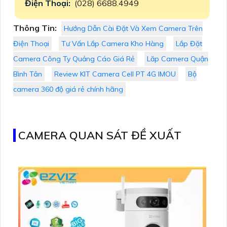
Điện Thoại:
(028) 6688.4949
Thông Tin:
Hướng Dẫn Cài Đặt Và Xem Camera Trên
Điện Thoại
Tư Vấn Lắp Camera Kho Hàng
Lắp Đặt
Camera Công Ty Quảng Cáo Giá Rẻ
Lăp Camera Quận
Bình Tân
Review KIT Camera Cell PT 4G IMOU
Bộ
camera 360 độ giá rẻ chính hãng
CAMERA QUAN SÁT ĐỀ XUẤT