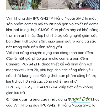
Wifi không dây
IPC-S42FP
Hồng Ngoại SMD là một
sản phẩm camera mỹ thuật nhỏ gọn với thiết kế dome
kim loại trung thực CMOS. Sản phẩm này có khả năng
thu hình ảnh màu đẹp hơn, hỗ trợ công nghệ giám sát
ban đêm Full Color 20m, giúp quan sát rõ ràng và sắc
nét trong điều kiện ánh sáng yếu.
Với khả năng chuyên dụng cho công trình ban đêm,
đây là một giải pháp giá rẻ cho camera ban đêm.
Camera
IPC-S42FP
được thiết kế với hình ảnh 4.0
megapixel Ultra 2k, phù hợp cho các công trình yêu
cầu chất lượng cao. Đồng thời, sản phẩm cũng hỗ trợ
lưu trữ lâu hơn với các công nghệ nén như
H.265+/H.265/H.264+/H.264, giúp tiết kiệm không
gian lưu trữ.
nghĩ Đến
®️
Tầm quan trọng cao nhất
đáng ®️
khác
của Wifi không dây
IPC-S42FP
Hồng Ngoại SMD là