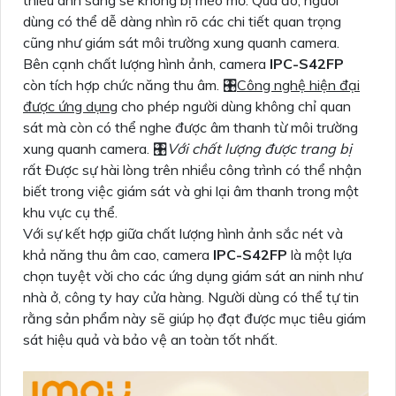
thiếu ánh sáng sẽ không bị méo mờ. Qua đó, người
dùng có thể dễ dàng nhìn rõ các chi tiết quan trọng
cũng như giám sát môi trường xung quanh camera.
Bên cạnh chất lượng hình ảnh, camera
IPC-S42FP
còn tích hợp chức năng thu âm. 🎛
Công nghệ hiện đại
được ứng dụng
cho phép người dùng không chỉ quan
sát mà còn có thể nghe được âm thanh từ môi trường
xung quanh camera. 🎛
Với chất lượng được trang bị
rất Được sự hài lòng trên nhiều công trình có thể nhận
biết trong việc giám sát và ghi lại âm thanh trong một
khu vực cụ thể.
Với sự kết hợp giữa chất lượng hình ảnh sắc nét và
khả năng thu âm cao, camera
IPC-S42FP
là một lựa
chọn tuyệt vời cho các ứng dụng giám sát an ninh như
nhà ở, công ty hay cửa hàng. Người dùng có thể tự tin
rằng sản phẩm này sẽ giúp họ đạt được mục tiêu giám
sát hiệu quả và bảo vệ an toàn tốt nhất.