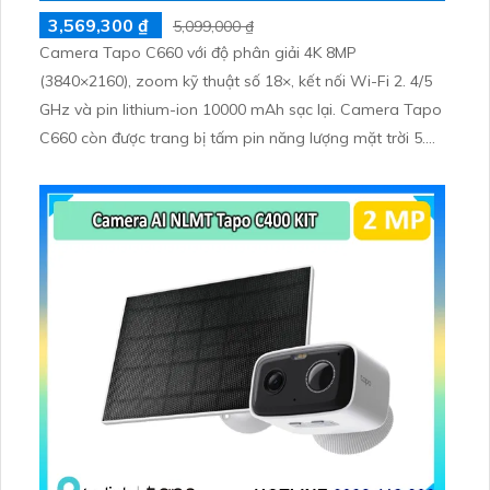
3,569,300 ₫
5,099,000 ₫
Camera Tapo C660 với độ phân giải 4K 8MP
(3840×2160), zoom kỹ thuật số 18×, kết nối Wi-Fi 2. 4/5
GHz và pin lithium-ion 10000 mAh sạc lại. Camera Tapo
C660 còn được trang bị tấm pin năng lượng mặt trời 5.
2V 2. 5W, tích hợp AI phát hiện người, thú cưng, phương
tiện, lưu trữ thẻ microSD tối đa 512 GB