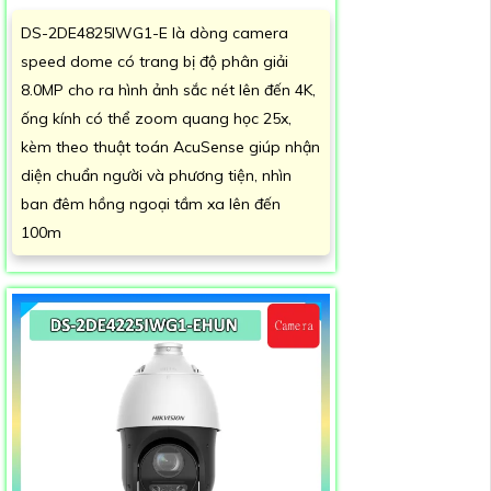
DS-2DE4825IWG1-E là dòng camera
speed dome có trang bị độ phân giải
8.0MP cho ra hình ảnh sắc nét lên đến 4K,
ống kính có thể zoom quang học 25x,
kèm theo thuật toán AcuSense giúp nhận
diện chuẩn người và phương tiện, nhìn
ban đêm hồng ngoại tầm xa lên đến
100m