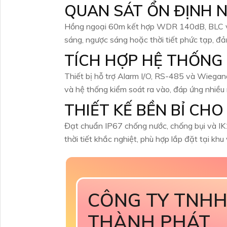
QUAN SÁT ỔN ĐỊNH 
Hồng ngoại 60m kết hợp WDR 140dB, BLC và 
sáng, ngược sáng hoặc thời tiết phức tạp, đả
TÍCH HỢP HỆ THỐNG
Thiết bị hỗ trợ Alarm I/O, RS-485 và Wiegand
và hệ thống kiểm soát ra vào, đáp ứng nhiều 
THIẾT KẾ BỀN BỈ CH
Đạt chuẩn IP67 chống nước, chống bụi và IK
thời tiết khắc nghiệt, phù hợp lắp đặt tại khu 
CÔNG TY TNHH
THÀNH PHÁT