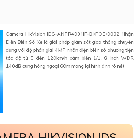
Camera HikVision iDS-ANPR403NF-BI/POE/0832 Nhận
Diện Biển Số Xe là giải pháp giám sát giao thông chuyên
dụng với độ phân giải 4MP nhận diện biển số phương tiện
tốc độ từ 5 đến 120km/h cảm biến 1/1. 8 inch WDR
140dB cùng hồng ngoại 60m mang lại hình ảnh rõ nét
AMERA HIKVISION IDS-