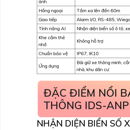
ảnh
Hồng ngoại
Tầm xa lên đến 60m
Giao tiếp
Alarm I/O, RS-485, Wieg
Tính năng AI
Nhận diện biển số ô tô, x
Khe cắm thẻ
Không hỗ trợ
nhớ
Chuẩn bảo vệ
IP67, IK10
Bãi giữ xe thông minh, cổ
Ứng dụng
nhà, khu dân cư.
ĐẶC ĐIỂM NỔI 
THÔNG IDS-ANP
NHẬN DIỆN BIỂN SỐ 