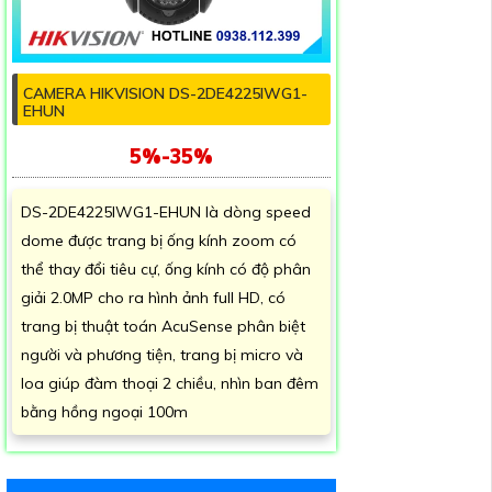
CAMERA HIKVISION DS-2DE4225IWG1-
EHUN
5%-35%
DS-2DE4225IWG1-EHUN là dòng speed
dome được trang bị ống kính zoom có
thể thay đổi tiêu cự, ống kính có độ phân
giải 2.0MP cho ra hình ảnh full HD, có
trang bị thuật toán AcuSense phân biệt
người và phương tiện, trang bị micro và
loa giúp đàm thoại 2 chiều, nhìn ban đêm
bằng hồng ngoại 100m