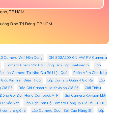
hạnh, TP.HCM
ường Bình Trị Đông, TP.HCM
10 Camera Wifi Nên Dùng
DH-SD2A200-GN-AW-PV Camerra
Camera Check Var Cầu Lông Tích Hợp Livetsream
Lăp
háp Lắp Camera Tại Nhà Giá Rẻ Hiệu Quả
Phần Mềm Check Lại
Giấu Kín Trên Điện Thoại
Lắp Camera Quận 4 Giá Rẻ
Lắp
 Giá Rẻ
Báo Giá Camera Hd Kbvision Giá Rẻ
Giới Thiệu
Đóng Gói Đơn Hàng Campack ATP
Giá Camera Kbvision Mới
0P Sắc Nét
Lắp Đặt Trọn Bộ Camera Công Ty Giá Rẻ Full HD
t camera giá rẻ
Lắp Camera Quan Sát Cửa Hàng 2K
Lắp