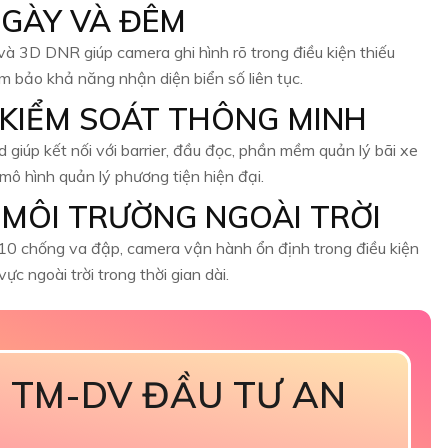
NGÀY VÀ ĐÊM
3D DNR giúp camera ghi hình rõ trong điều kiện thiếu
m bảo khả năng nhận diện biển số liên tục.
 KIỂM SOÁT THÔNG MINH
 giúp kết nối với barrier, đầu đọc, phần mềm quản lý bãi xe
mô hình quản lý phương tiện hiện đại.
O MÔI TRƯỜNG NGOÀI TRỜI
10 chống va đập, camera vận hành ổn định trong điều kiện
vực ngoài trời trong thời gian dài.
 TM-DV ĐẦU TƯ AN