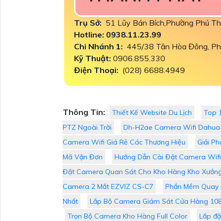
Trụ Sở:
51 Lũy Bán Bích,Phường Phú T
Hotline: 0938.11.23.99
Chi Nhánh 1:
445/38 Tân Hòa Đông, Ph
Kỹ Thuật:
0906.855.330
Điện Thoại:
(028) 6688.4949
Thông Tin:
Thiết Kế Website Du Lịch
Top 
PTZ Ngoài Trời
Dh-H2ae Camera Wifi Dahua
Camera Wifi Giá Rẻ Các Thương Hiệu
Giải P
Mã Vận Đơn
Hướng Dẫn Cài Đặt Camera Wifi 
Đặt Camera Quan Sát Cho Kho Hàng Kho Xưởng
Camera 2 Mắt EZVIZ CS-C7
Phần Mềm Quay 
Nhất
Lắp Bộ Camera Giám Sát Cửa Hàng 108
Trọn Bộ Camera Kho Hàng Full Color
Lắp đặ