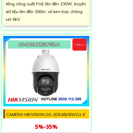
tổng công suất PoE lên đến 230W, truyền
dữ liệu lên đến 300m, vỏ kim loại, chông
sét 6kV
CAMERA HIKVISION DS-2DE4825IWG1-E
5%-35%