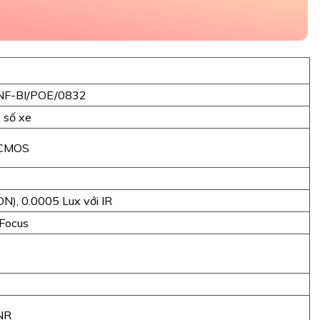
NF-BI/POE/0832
 số xe
n CMOS
N), 0.0005 Lux với IR
Focus
NR