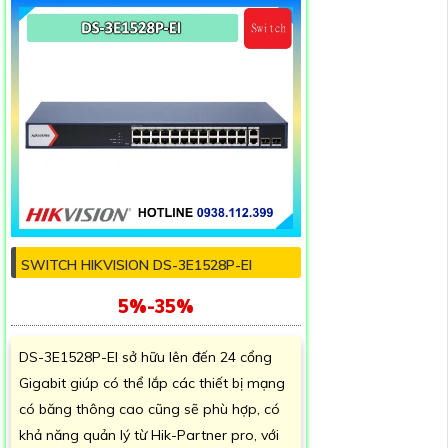
SWITCH HIKVISION DS-3E1528P-EI
5%-35%
DS-3E1528P-EI sở hữu lên đến 24 cổng
Gigabit giúp có thể lắp các thiết bị mạng
có băng thông cao cũng sẽ phù hợp, có
khả năng quản lý từ Hik-Partner pro, với