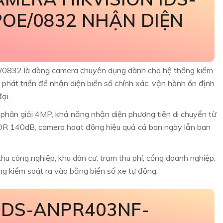
POE/0832 NHẬN DIỆN
832 là dòng camera chuyên dụng dành cho hệ thống kiểm
c phát triển để nhận diện biển số chính xác, vận hành ổn định
ại.
 phân giải 4MP, khả năng nhận diện phương tiện di chuyển từ
 140dB, camera hoạt động hiệu quả cả ban ngày lẫn ban
 khu công nghiệp, khu dân cư, trạm thu phí, cổng doanh nghiệp,
ng kiểm soát ra vào bằng biển số xe tự động.
IDS-ANPR403NF-