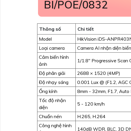
BI/POE/0832
Thông số
Chi tiết
Model
HikVision iDS-ANPR403
Loại camera
Camera AI nhận diện biển
Cảm biến hình
1/1.8" Progressive Sca
ảnh
Độ phân giải
2688 × 1520 (4MP)
Độ nhạy sáng
0.001 Lux @ (F1.2, AGC O
Ống kính
8mm - 32mm, F1.7, Auto 
Tốc độ nhận
5 - 120 km/h
diện
Chuẩn nén
H.265, H.264
Công nghệ hình
140dB WDR, BLC, 3D D