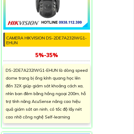
CAMERA HIKVISION DS-2DE7A232IWG1-
EHUN
5%-35%
DS-2DE7A232IWG1-EHUN là dòng speed
dome trang bị ống kính quang học lên
đến 32X giúp giám sát khoảng cách xa,
nhìn ban đêm bằng hồng ngoại 200m, hỗ
trợ tính năng AcuSense nâng cao hiệu
quả giám sát an ninh, có tốc độ lấy nét
cao nhờ công nghệ Self-learning