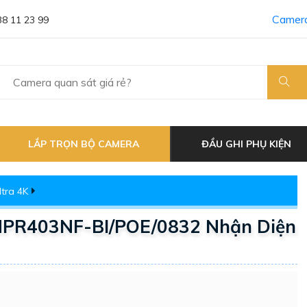
Camera
38 11 23 99
LẮP TRỌN BỘ CAMERA
ĐẦU GHI PHỤ KIỆN
tra 4K
NPR403NF-BI/POE/0832 Nhận Diện