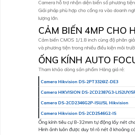
Camera hỗ trợ nhận diện biển số phương tiện
Giải pháp phù hợp cho cổng ra vào doanh nghi
lượng lớn.
CẢM BIẾN 4MP CHO 
Cảm biến CMOS 1/1.8 inch cùng độ phân giải 
và phương tiện trong nhiều điều kiện môi trườn
ỐNG KÍNH AUTO FOC
Tham khảo dòng sản phẩm Hãng giá rẻ:
Camera Hikvision DS-2PT3326IZ-DE3
Camera HIKVISION DS-2CD2387G3-LIS2UY/S
Camera DS-2CD2346G2P-ISU/SL Hikvision
Camera Hikvision DS-2CD2546G2-IS
Ống kính tiêu cự 8-32mm tự động lấy nét cho 
Hình ảnh luôn được duy trì rõ nét ở khoảng 