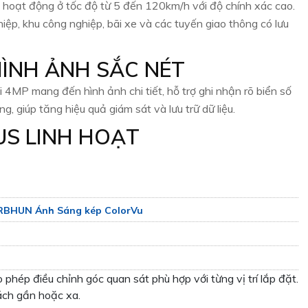
 hoạt động ở tốc độ từ 5 đến 120km/h với độ chính xác cao.
ệp, khu công nghiệp, bãi xe và các tuyến giao thông có lưu
HÌNH ẢNH SẮC NÉT
4MP mang đến hình ảnh chi tiết, hỗ trợ ghi nhận rõ biển số
g, giúp tăng hiệu quả giám sát và lưu trữ dữ liệu.
US LINH HOẠT
RBHUN Ánh Sáng kép ColorVu
phép điều chỉnh góc quan sát phù hợp với từng vị trí lắp đặt.
cách gần hoặc xa.