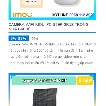
CAMERA WIFI IMOU IPC-S2EP-3R1S TRONG
NHÀ GIÁ RẺ
5%-35%
00 ₫
Camera WiFi IMOU IPC-S2EP-3R1S cho hình ảnh 3MP rõ
nét góc nhìn rộng 100° và tầm nhìn ban đêm 10m, phù
hợp giám sát trong nhà. Hỗ trợ gọi video một chạm
đàm thoại hai chiều và kết nối Wi-Fi ổn định giúp quan
sát từ xa. Lưu trữ linh hoạt qua thẻ microSD tối đa
256GB hoặc lưu đám mây dễ lắp đặt cho gia đình và văn
phòng nhỏ.