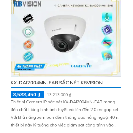
KX-DAI2004MN-EAB SẮC NÉT KBVISION
8,588,450 ₫
13,213,000 ₫
Thiết bị Camera IP sắc nét KX-DAi2004MN-EAB mang
đến chất lượng hình ảnh tuyệt vời lên đến 2.0 megapixel.
Với khả năng xem ban đêm thông qua hồng ngoại 40m,
thiết bị này lý tưởng cho việc giám sát công trình vào
ban đêm. Được tích hợp công nghệ IP tiên tiến, Hồng