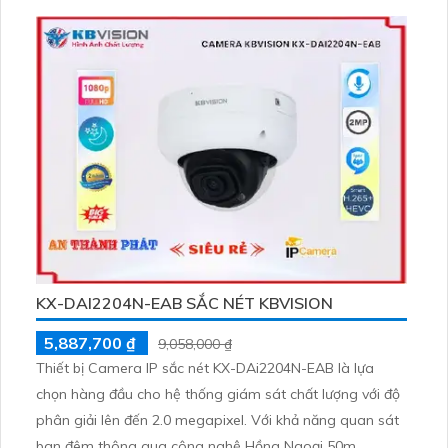
Ngoại SMD không bị giảm chất lượng, mang lại hình ảnh
rõ nét
KX-DAI2204N-EAB SẮC NÉT KBVISION
5,887,700 ₫
9,058,000 ₫
Thiết bị Camera IP sắc nét KX-DAi2204N-EAB là lựa
chọn hàng đầu cho hệ thống giám sát chất lượng với độ
phân giải lên đến 2.0 megapixel. Với khả năng quan sát
ban đêm thông qua công nghệ Hồng Ngoại 50m,