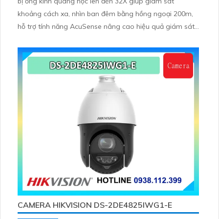
bị ống kính quang học lên đến 32X giúp giám sát
khoảng cách xa, nhìn ban đêm bằng hồng ngoại 200m,
hỗ trợ tính năng AcuSense nâng cao hiệu quả giám sát
an ninh, có tốc độ lấy nét cao nhờ công nghệ Self-
learning
CAMERA HIKVISION DS-2DE4825IWG1-E