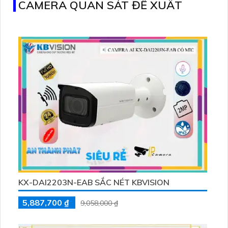
CAMERA QUAN SÁT ĐỀ XUẤT
KX-DAI2203N-EAB SẮC NÉT KBVISION
5,887,700 ₫
9,058,000 ₫