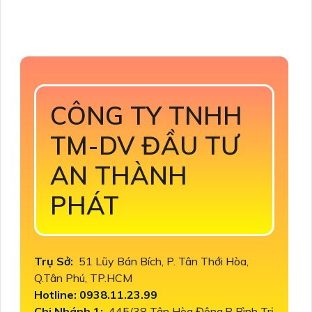
CÔNG TY TNHH
TM-DV ĐẦU TƯ
AN THÀNH
PHÁT
Trụ Sở:
51 Lũy Bán Bích, P. Tân Thới Hòa,
Q.Tân Phú, TP.HCM
Hotline: 0938.11.23.99
Chi Nhánh 1:
445/38 Tân Hòa Đông,P Bình Trị