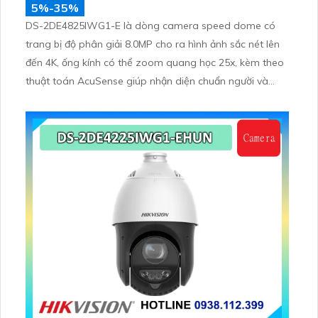
5%-35%
DS-2DE4825IWG1-E là dòng camera speed dome có
trang bị độ phân giải 8.0MP cho ra hình ảnh sắc nét lên
đến 4K, ống kính có thể zoom quang học 25x, kèm theo
thuật toán AcuSense giúp nhận diện chuẩn người và
phương tiện, nhìn ban đêm hồng ngoại tầm xa lên đến
100m