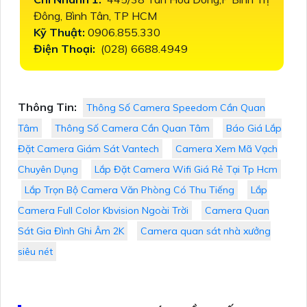
Đông, Bình Tân, TP HCM
Kỹ Thuật:
0906.855.330
Điện Thoại:
(028) 6688.4949
Thông Tin:
Thông Số Camera Speedom Cần Quan
Tâm
Thông Số Camera Cần Quan Tâm
Báo Giá Lắp
Đặt Camera Giám Sát Vantech
Camera Xem Mã Vạch
Chuyên Dụng
Lắp Đặt Camera Wifi Giá Rẻ Tại Tp Hcm
Lắp Trọn Bộ Camera Văn Phòng Có Thu Tiếng
Lắp
Camera Full Color Kbvision Ngoài Trời
Camera Quan
Sát Gia Đình Ghi Âm 2K
Camera quan sát nhà xưởng
siêu nét