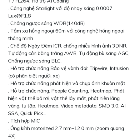
+ / H.264, Hỗ trợ AI Coding
. Công nghệ Starlight với độ nhạy sáng 0.0007
Lux@F1.8
. Chống ngược sáng WDR(140dB)
. Tầm xa hồng ngoại 60m với công nghệ hồng ngoại
thông minh
. Chế độ Ngày Đêm ICR, chống nhiễu hình ảnh 3DNR,
Tự động cân bằng trắng AWB, Tự động bù sáng AGC,
Chống ngược sáng BLC.
. Hỗ trợ chức năng Bảo vệ vành đai: Tripwire, Intrusion
(có phân biệt người, xe)
. Hỗ trợ chức năng phát hiện và chụp ảnh khuôn mặt
. Hỗ trợ chức năng: People Counting, Heatmap, Phát
hiện vật thể bỏ rơi, vật thể lấy mất, phát hiện lãng
vãng, tụ tập, Heatmap, Video metadata, SMD 3.0, AI
SSA, Quick Pick...
. Tích hợp MIC
. Ống kính motorized 2.7 mm–12.0 mm (zoom quang
4X)