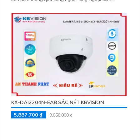
camera này đảm bảo cho bạn không gian an toàn suốt
cả ngày đêm. Được trang bị công nghệ IP giúp truy cập
dễ dàng từ xa mà không ảnh hưởng đến chất lượng hình
ảnh
KX-DAI2204N-EAB SẮC NÉT KBVISION
5,887,700 ₫
9,058,000 ₫