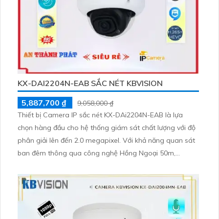
KX-DAI2204N-EAB SẮC NÉT KBVISION
5,887,700 ₫
9,058,000 ₫
Thiết bị Camera IP sắc nét KX-DAi2204N-EAB là lựa
chọn hàng đầu cho hệ thống giám sát chất lượng với độ
phân giải lên đến 2.0 megapixel. Với khả năng quan sát
ban đêm thông qua công nghệ Hồng Ngoại 50m,
camera này đảm bảo cho bạn không gian an toàn suốt
cả ngày đêm. Được trang bị công nghệ IP giúp truy cập
dễ dàng từ xa mà không ảnh hưởng đến chất lượng hình
ảnh