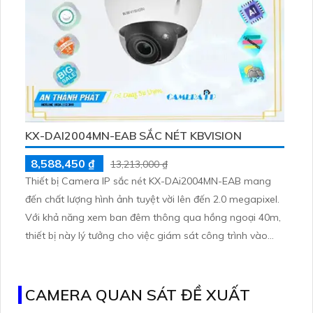
KX-DAI2004MN-EAB SẮC NÉT KBVISION
8,588,450 ₫
13,213,000 ₫
Thiết bị Camera IP sắc nét KX-DAi2004MN-EAB mang
đến chất lượng hình ảnh tuyệt vời lên đến 2.0 megapixel.
Với khả năng xem ban đêm thông qua hồng ngoại 40m,
thiết bị này lý tưởng cho việc giám sát công trình vào
ban đêm. Được tích hợp công nghệ IP tiên tiến, Hồng
Ngoại SMD không bị giảm chất lượng, mang lại hình ảnh
rõ nét
CAMERA QUAN SÁT ĐỀ XUẤT