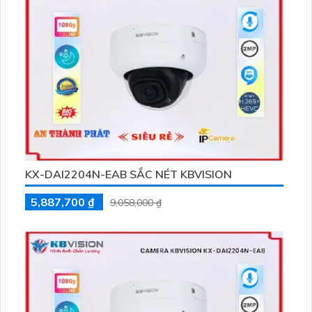
KX-DAI2204N-EAB SẮC NÉT KBVISION
5,887,700 ₫
9,058,000 ₫