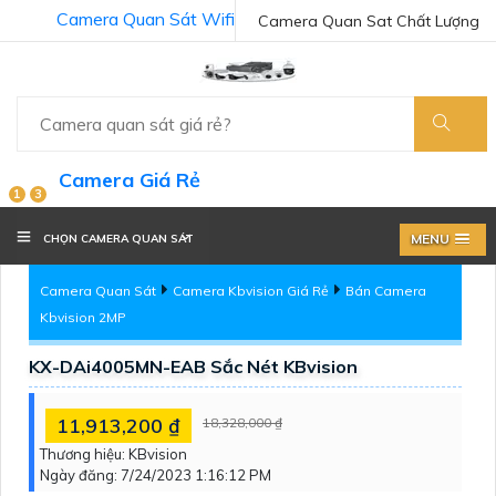
Camera Quan Sát Wifi
Camera Quan Sat Chất Lượng
Camera Giá Rẻ
1
3
MENU
CHỌN CAMERA QUAN SÁT
Camera Quan Sát
Camera Kbvision Giá Rẻ
Bán Camera
Kbvision 2MP
KX-DAi4005MN-EAB Sắc Nét KBvision
11,913,200 ₫
18,328,000 ₫
Thương hiệu:
KBvision
Ngày đăng:
7/24/2023 1:16:12 PM