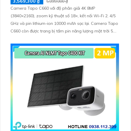
3,569,300 ₫
5,099,000 ₫
Camera Tapo C660 với độ phân giải 4K 8MP
(3840×2160), zoom kỹ thuật số 18×, kết nối Wi-Fi 2. 4/5
GHz và pin lithium-ion 10000 mAh sạc lại. Camera Tapo
C660 còn được trang bị tấm pin năng lượng mặt trời 5.
2V 2. 5W, tích hợp AI phát hiện người, thú cưng, phương
tiện, lưu trữ thẻ microSD tối đa 512 GB