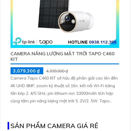
CAMERA NĂNG LƯỢNG MẶT TRỜI TAPO C460
KIT
3,079,300 ₫
4,399,000 ₫
Camera Tapo C460 KIT sở hữu độ phân giải cao lên đến
4K UHD 8MP, zoom kỹ thuật số 16×, kết nối Wi-Fi băng
tần kép 2. 4/5 GHz, pin lithium-ion 10000mAh tích hợp
cùng tấm pin năng lượng mặt trời 5. 2V/2. 5W. Tapo
C460 KIT cũng hỗ trợ quan sát ban đêm màu với cảm
biến Starlight, tầm nhìn lên đến 15 m
SẢN PHẨM CAMERA GIÁ RẺ