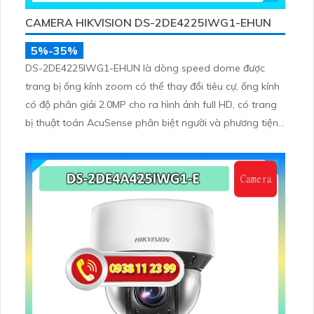
CAMERA HIKVISION DS-2DE4225IWG1-EHUN
5%-35%
DS-2DE4225IWG1-EHUN là dòng speed dome được
trang bị ống kính zoom có thể thay đổi tiêu cự, ống kính
có độ phân giải 2.0MP cho ra hình ảnh full HD, có trang
bị thuật toán AcuSense phân biệt người và phương tiện,
trang bị micro và loa giúp đàm thoại 2 chiều, nhìn ban
đêm bằng hồng ngoại 100m