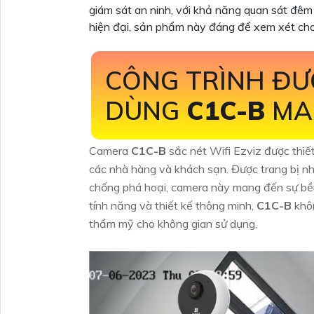
giám sát an ninh, với khả năng quan sát đêm
hiện đại, sản phẩm này đáng để xem xét cho 
CÔNG TRÌNH ĐƯ
DÙNG
C1C-B
MA
Camera
C1C-B
sắc nét Wifi Ezviz được thiết
các nhà hàng và khách sạn. Được trang bị n
chống phá hoại, camera này mang đến sự bền 
tính năng và thiết kế thông minh,
C1C-B
khô
thẩm mỹ cho không gian sử dụng.