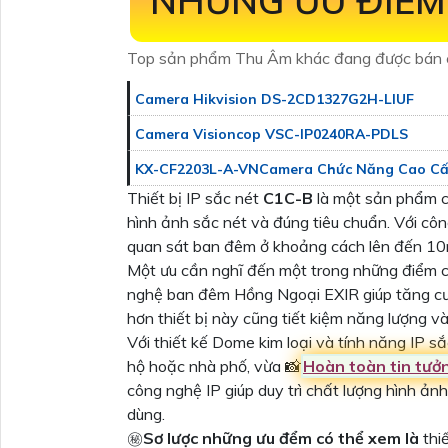
NHỮNG ƯU ĐIỂ
Top sản phẩm Thu Âm khác đang được bán 
Camera Hikvision DS-2CD1327G2H-LIUF
Camera Visioncop VSC-IP0240RA-PDLS
KX-CF2203L-A-VNCamera Chức Năng Cao Cấ
Thiết bị IP sắc nét
C1C-B
là một sản phẩm ch
hình ảnh sắc nét và đúng tiêu chuẩn. Với c
quan sát ban đêm ở khoảng cách lên đến 10m
Một ưu cần nghĩ đến một trong những điểm củ
nghệ ban đêm Hồng Ngoại EXIR giúp tăng cư
hơn thiết bị này cũng tiết kiệm năng lượng và 
Với thiết kế Dome kim loại và tính năng IP sắ
hộ hoặc nhà phố, vừa 📸
Hoàn toàn tin tưở
công nghệ IP giúp duy trì chất lượng hình ản
dùng.
㊙️
Sơ lược những ưu đểm có thể xem là
thi