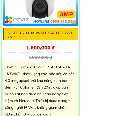
CS-H8C-R200-1K3WKFL SẮC NÉT WIFI
EZVIZ
1,600,000 ₫
1,800,000 ₫
Thiết bị Camera IP Wifi CS-H8c-R200-
1K3WKFL chất lượng cao, sắc nét lên đến
4.0 megapixel. Với khả năng xem ban
đêm Full Color lên đến 20m, giúp bạn
quan sát ban đêm như ban ngày, tiết
kiệm và hiệu quả. Thiết bị được trang bị
công nghệ IP Wifi, không giảm chất
lượng, hỗ trợ màu ban đêm