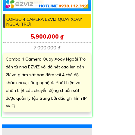
COMBO 4 CAMERA EZVIZ QUAY XOAY
NGOÀI TRỜI
5,900,000 ₫
7,000,000 ₫
Combo 4 Camera Quay Xoay Ngoài Trời
đến từ nhà EZVIZ với độ nét cao lên đến
2K và giám sát ban đêm với 4 chế độ
khác nhau, công nghệ AI Phát hiện và
phân biệt các chuyển động chuẩn sát
được quản lý tập trung bởi đầu ghi hình IP
WiFi