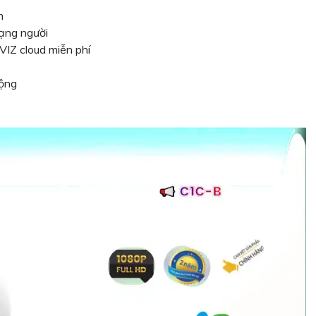
m
ạng người
IZ cloud miễn phí
động