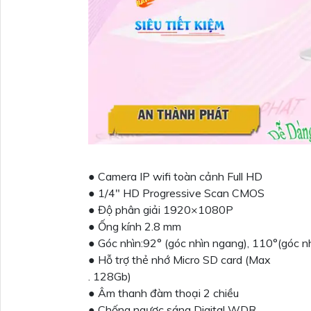
● Camera IP wifi toàn cảnh Full HD
● 1/4" HD Progressive Scan CMOS
● Độ phân giải 1920×1080P
● Ống kính 2.8 mm
● Góc nhìn:92° (góc nhìn ngang), 110°(góc n
● Hỗ trợ thẻ nhớ Micro SD card (Max
. 128Gb)
● Âm thanh đàm thoại 2 chiều
● Chống ngược sáng Digital WDR