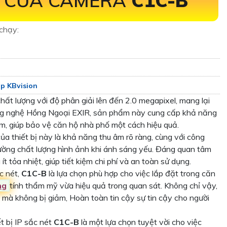
M CỦA CAMERA
C1C-B
chạy:
p KBvision
ất lượng với độ phân giải lên đến 2.0 megapixel, mang lại
ông nghệ Hồng Ngoại EXIR, sản phẩm này cung cấp khả năng
, giúp bảo vệ căn hộ nhà phố một cách hiệu quả.
a thiết bị này là khả năng thu âm rõ ràng, cùng với công
ờng chất lượng hình ảnh khi ánh sáng yếu. Đáng quan tâm
ít tỏa nhiệt, giúp tiết kiệm chi phí và an toàn sử dụng.
c nét,
C1C-B
là lựa chọn phù hợp cho việc lắp đặt trong căn
ng
tính thẩm mỹ vừa hiệu quả trong quan sát. Không chỉ vậy,
h mà không bị giảm, Hoàn toàn tin cậy sự tin cậy cho người
ết bị IP sắc nét
C1C-B
là một lựa chọn tuyệt vời cho việc