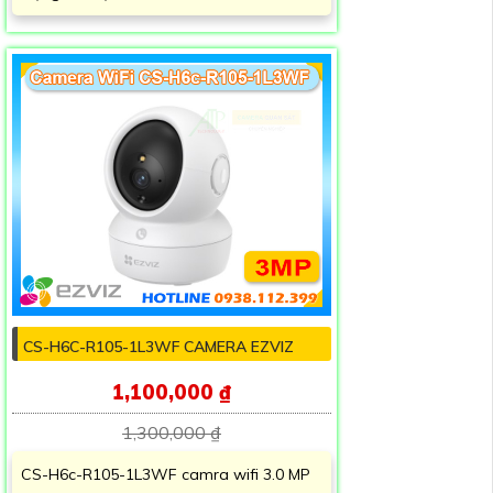
CS-H6C-R105-1L3WF CAMERA EZVIZ
1,100,000 ₫
1,300,000 ₫
CS-H6c-R105-1L3WF camra wifi 3.0 MP