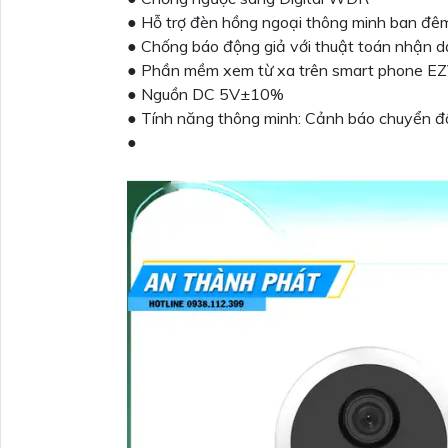
● Hỗ trợ đèn hồng ngoại thông minh ban đê
● Chống báo động giả với thuật toán nhận d
● Phần mềm xem từ xa trên smart phone EZV
● Nguồn DC 5V±10%
● Tính năng thông minh: Cảnh báo chuyển 
●