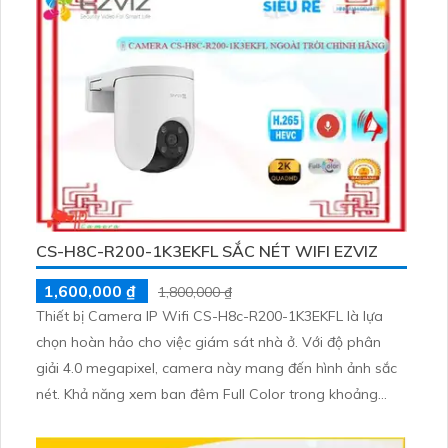
CS-H8C-R200-1K3EKFL SẮC NÉT WIFI EZVIZ
1,600,000 ₫
1,800,000 ₫
Thiết bị Camera IP Wifi CS-H8c-R200-1K3EKFL là lựa
chọn hoàn hảo cho việc giám sát nhà ở. Với độ phân
giải 4.0 megapixel, camera này mang đến hình ảnh sắc
nét. Khả năng xem ban đêm Full Color trong khoảng
cách 20m giúp bạn dễ dàng quan sát ngay cả vào buổi
tối