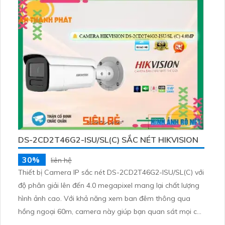
DS-2CD2T46G2-ISU/SL(C) SẮC NÉT HIKVISION
30%
liên hệ
Thiết bị Camera IP sắc nét DS-2CD2T46G2-ISU/SL(C) với
độ phân giải lên đến 4.0 megapixel mang lại chất lượng
hình ảnh cao. Với khả năng xem ban đêm thông qua
hồng ngoại 60m, camera này giúp bạn quan sát mọi chi
tiết một cách rõ ràng. Được tích hợp công nghệ IP,