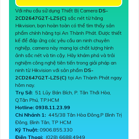
Với nhu cầu sử dụng Thiết Bị Camera
DS-
2CD2647G2T-LZS(C)
sắc nét từ hãng
Hikvision, bạn hoàn toàn có thể tìm thấy sản
phẩm chính hãng tại An Thành Phát. Được thiết
kế để đáp ứng các yêu cầu an ninh chuyên
nghiệp, camera này mang lại chất lượng hình
ảnh sắc nét và tin cậy. Hãy khám phá và trải
nghiệm công nghệ tiên tiến trong giải pháp an
ninh từ Hikvision với sản phẩm
DS-
2CD2647G2T-LZS(C)
tại An Thành Phát ngay
hôm nay.
Trụ Sở:
51 Lũy Bán Bích, P. Tân Thới Hòa,
Q.Tân Phú, TP.HCM
Hotline: 0938.11.23.99
Chi Nhánh 1:
445/38 Tân Hòa Đông,P Bình Trị
Đông, Bình Tân, TP HCM
Kỹ Thuật:
0906.855.330
Điện Thoại:
(028) 6688.4949