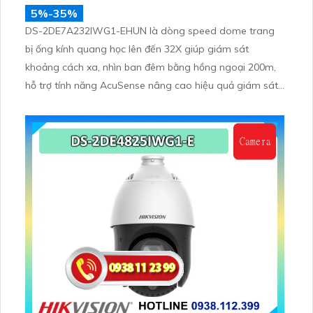
5%-35%
DS-2DE7A232IWG1-EHUN là dòng speed dome trang
bị ống kính quang học lên đến 32X giúp giám sát
khoảng cách xa, nhìn ban đêm bằng hồng ngoại 200m,
hỗ trợ tính năng AcuSense nâng cao hiệu quả giám sát
an ninh, có tốc độ lấy nét cao nhờ công nghệ Self-
learning