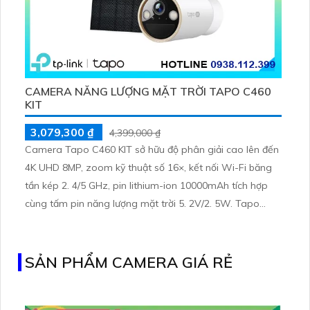
CAMERA NĂNG LƯỢNG MẶT TRỜI TAPO C460
KIT
3,079,300 ₫
4,399,000 ₫
Camera Tapo C460 KIT sở hữu độ phân giải cao lên đến
4K UHD 8MP, zoom kỹ thuật số 16×, kết nối Wi-Fi băng
tần kép 2. 4/5 GHz, pin lithium-ion 10000mAh tích hợp
cùng tấm pin năng lượng mặt trời 5. 2V/2. 5W. Tapo
C460 KIT cũng hỗ trợ quan sát ban đêm màu với cảm
biến Starlight, tầm nhìn lên đến 15 m
SẢN PHẨM CAMERA GIÁ RẺ