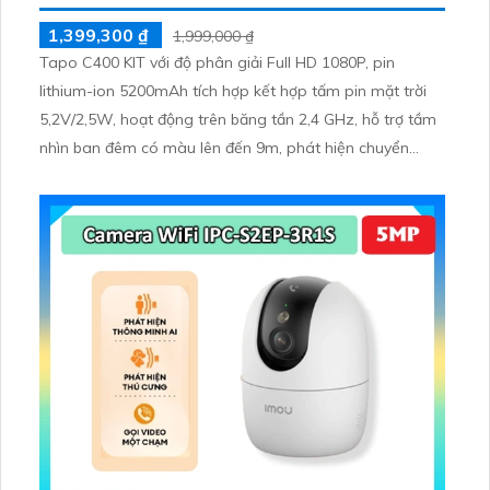
1,399,300 ₫
1,999,000 ₫
Tapo C400 KIT với độ phân giải Full HD 1080P, pin
lithium-ion 5200mAh tích hợp kết hợp tấm pin mặt trời
5,2V/2,5W, hoạt động trên băng tần 2,4 GHz, hỗ trợ tầm
nhìn ban đêm có màu lên đến 9m, phát hiện chuyển
động và con người bằng AI, đồng thời lưu trữ dữ liệu qua
thẻ microSD lên đến 512GB