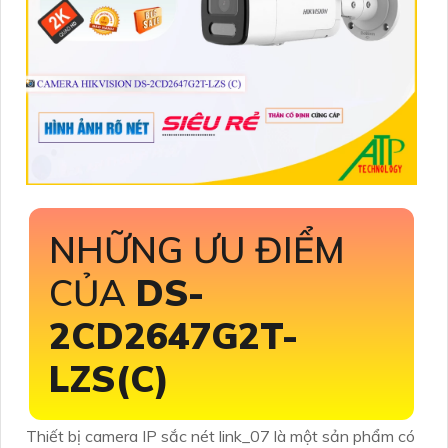
NHỮNG ƯU ĐIỂM
CỦA
DS-
2CD2647G2T-
LZS(C)
Thiết bị camera IP sắc nét link_07 là một sản phẩm có