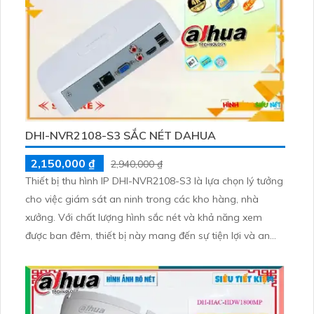
DHI-NVR2108-S3 SẮC NÉT DAHUA
2,150,000 ₫
2,940,000 ₫
Thiết bị thu hình IP DHI-NVR2108-S3 là lựa chọn lý tưởng
cho việc giám sát an ninh trong các kho hàng, nhà
xưởng. Với chất lượng hình sắc nét và khả năng xem
được ban đêm, thiết bị này mang đến sự tiện lợi và an
toàn cho người sử dụng. Với 1 HDD và công nghệ IP tiên
tiến, DHI-NVR2108-S3 đảm bảo không bị giảm chất
lượng hình ảnh