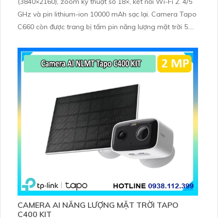
(3840×2160), zoom kỹ thuật số 18×, kết nối Wi-Fi 2. 4/5
GHz và pin lithium-ion 10000 mAh sạc lại. Camera Tapo
C660 còn được trang bị tấm pin năng lượng mặt trời 5.
2V 2. 5W, tích hợp AI phát hiện người, thú cưng, phương
tiện, lưu trữ thẻ microSD tối đa 512 GB
CAMERA AI NĂNG LƯỢNG MẶT TRỜI TAPO
C400 KIT