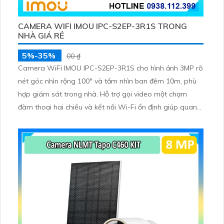
CAMERA WIFI IMOU IPC-S2EP-3R1S TRONG
NHÀ GIÁ RẺ
5%-35%
00 ₫
Camera WiFi IMOU IPC-S2EP-3R1S cho hình ảnh 3MP rõ
nét góc nhìn rộng 100° và tầm nhìn ban đêm 10m, phù
hợp giám sát trong nhà. Hỗ trợ gọi video một chạm
đàm thoại hai chiều và kết nối Wi-Fi ổn định giúp quan
sát từ xa. Lưu trữ linh hoạt qua thẻ microSD tối đa
256GB hoặc lưu đám mây dễ lắp đặt cho gia đình và văn
phòng nhỏ.