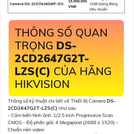
15,900,000
Camera DS-2CD7A26G0/P-IZS
Chất lượng đúng
VNĐ
tiêu chuẩn
THÔNG SỐ QUAN
TRỌNG
DS-
2CD2647G2T-
LZS(C)
CỦA HÃNG
HIKVISION
Thông số kỹ thuật chi tiết về Thiết Bị Camera
DS-
2CD2647G2T-LZS(C)
như sau:
- Cảm biến hình ảnh: 1/2.5 inch Progressive Scan
CMOS - Độ phân giải: 4 Megapixel (2688 x 1520) -
Chuẩn nén video: