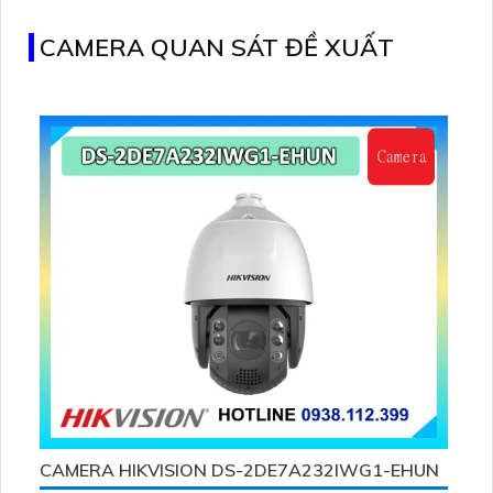
nghệ IP tiên tiến giúp giữ nguyên chất lượng hình ảnh
CAMERA QUAN SÁT ĐỀ XUẤT
CAMERA HIKVISION DS-2DE7A232IWG1-EHUN