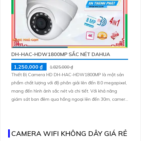
DH-HAC-HDW1800MP SẮC NÉT DAHUA
1,250,000 ₫
1,825,000 ₫
Thiết Bị Camera HD DH-HAC-HDW1800MP là một sản
phẩm chất lượng với độ phân giải lên đến 8.0 megapixel,
mang đến hình ảnh sắc nét và chi tiết. Với khả năng
giám sát ban đêm qua hồng ngoại lên đến 30m, camera
này đảm bảo an toàn cho ngôi nhà của bạn. Được trang
bị công nghệ AHD, CVI, TVI và BCS, camera HD DH-
HAC-HDW1800MP cung cấp độ bền cao và chất lượng
hình ảnh tốt hơn
CAMERA WIFI KHÔNG DÂY GIÁ RẺ