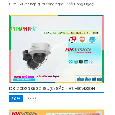
60m. Sự kết hợp giữa công nghệ IP và Hồng Ngoại
Smart IR giúp tránh hiện tượng giảm chất lượng hình
ảnh. Camera được sản xuất từ xưởng chuyên nghiệp với
thân kim loại chắc chắn, đi kèm đèn còi báo động giám
sát chi tiết.
DS-2CD2186G2-ISU(C) SẮC NÉT HIKVISION
30%
liên hệ