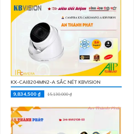
KX-CAI8204MN2-A SẮC NÉT KBVISION
9,834,500 ₫
15,130,000 ₫