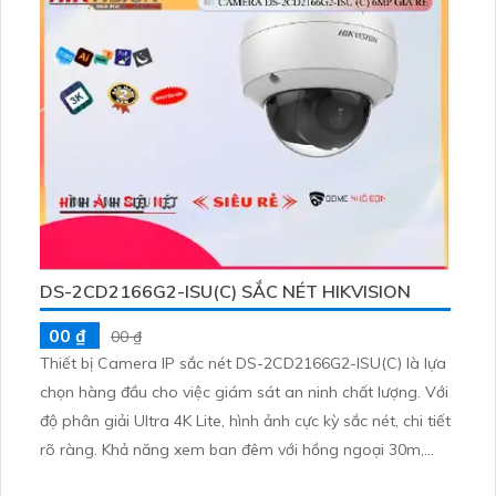
DS-2CD2166G2-ISU(C) SẮC NÉT HIKVISION
00 ₫
00 ₫
Thiết bị Camera IP sắc nét DS-2CD2166G2-ISU(C) là lựa
chọn hàng đầu cho việc giám sát an ninh chất lượng. Với
độ phân giải Ultra 4K Lite, hình ảnh cực kỳ sắc nét, chi tiết
rõ ràng. Khả năng xem ban đêm với hồng ngoại 30m,
đảm bảo quan sát 24/7. Thiết bị được trang bị công