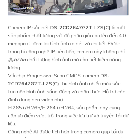
Camera IP sắc nét
DS-2CD2647G2T-LZS(C)
là một
sản phẩm chất lượng với độ phân giải cao lên đến 4.0
megapixel, đem lại hình ảnh rõ nét và chi tiết. Được
trang bị công nghệ IP tiên tiến, camera này không chỉ
⁂
tự tin
chất lượng hình ảnh mà còn tiết kiệm năng
lượng.
Với chip Progressive Scan CMOS, camera
DS-
2CD2647G2T-LZS(C)
thu hình ảnh nhiều màu sắc,
tạo nên hình ảnh sống động và chân thực. Hỗ trợ các
định dạng nén video như
H.265+/H.265/H.264+/H.264, sản phẩm này cung
cấp ưu điểm vượt trội trong việc lưu trữ và truyền tải dữ
liệu.
Công nghệ AI được tích hợp trong camera giúp tối ưu