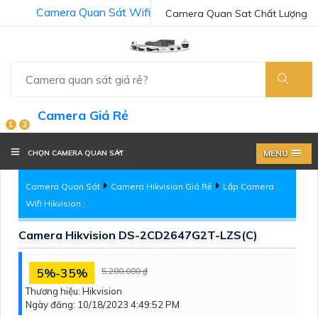
Camera Quan Sát Wifi
Camera Quan Sat Chất Lượng
Camera Giá Rẻ
1
3
MENU
CHỌN CAMERA QUAN SÁT
Camera Quan Sát
Camera Hikvision Giá Rẻ
Lắp Camera
Wifi Hikvision
Camera Hikvision DS-2CD2647G2T-LZS(C)
5%-35%
5,280,000 ₫
Thương hiệu:
Hikvision
Ngày đăng:
10/18/2023 4:49:52 PM