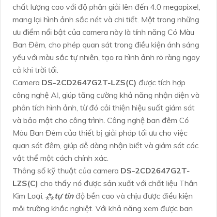
chất lượng cao với độ phân giải lên đến 4.0 megapixel,
mang lại hình ảnh sắc nét và chi tiết. Một trong những
ưu điểm nổi bật của camera này là tính năng Có Màu
Ban Đêm, cho phép quan sát trong điều kiện ánh sáng
yếu với màu sắc tự nhiên, tạo ra hình ảnh rõ ràng ngay
cả khi trời tối.
Camera
DS-2CD2647G2T-LZS(C)
được tích hợp
công nghệ AI, giúp tăng cường khả năng nhận diện và
phân tích hình ảnh, từ đó cải thiện hiệu suất giám sát
và bảo mật cho công trình. Công nghệ ban đêm Có
Màu Ban Đêm của thiết bị giải pháp tối ưu cho việc
quan sát đêm, giúp dễ dàng nhận biết và giám sát các
vật thể một cách chính xác.
Thông số kỹ thuật của camera
DS-2CD2647G2T-
LZS(C)
cho thấy nó được sản xuất với chất liệu Thân
Kim Loại, ⁂
tự tin
độ bền cao và chịu được điều kiện
môi trường khắc nghiệt. Với khả năng xem được ban