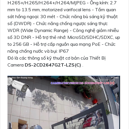
H.265+/H.265/H.264+/H.264/MJPEG - Ống kính: 2.7
mm to 13.5 mm, motorized varifocal lens - Tầm quan
sát hồng ngoại: 30 mét - Chức năng bù sáng kỹ thuật
số (DWDR) - Chức năng chống ngược sáng thực
WDR (Wide Dynamic Range) - Công nghệ giảm nhiễu
số 3D DNR - Hỗ trợ thẻ nhớ: MicroSD/SDHC/SDXC, up
to 256 GB - Hỗ trợ cấp nguồn qua mạng PoE - Chức
năng chống nước và bụi: IP67
Đó là các thông số kỹ thuật cơ bản của Thiết Bị
Camera
DS-2CD2647G2T-LZS(C)
.