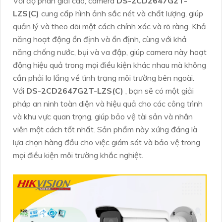
Với độ phân giải cao, camera
DS-2CD2647G2T-
LZS(C)
cung cấp hình ảnh sắc nét và chất lượng, giúp
quản lý và theo dõi một cách chính xác và rõ ràng. Khả
năng hoạt động ổn định và ổn định, cùng với khả
năng chống nước, bụi và va đập, giúp camera này hoạt
động hiệu quả trong mọi điều kiện khác nhau mà không
cần phải lo lắng về tình trạng môi trường bên ngoài.
Với
DS-2CD2647G2T-LZS(C)
, bạn sẽ có một giải
pháp an ninh toàn diện và hiệu quả cho các công trình
và khu vực quan trọng, giúp bảo vệ tài sản và nhân
viên một cách tốt nhất. Sản phẩm này xứng đáng là
lựa chọn hàng đầu cho việc giám sát và bảo vệ trong
mọi điều kiện môi trường khắc nghiệt.