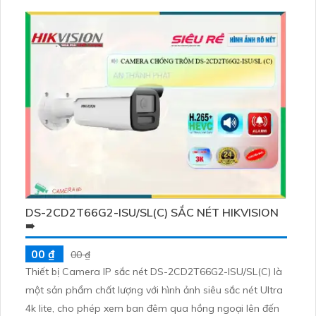
camera không mất chất lượng hồng ngoại và có hệ
thống Smart IR thông minh
DS-2CD2T66G2-ISU/SL(C) SẮC NÉT HIKVISION
➠
00 ₫
00 ₫
Thiết bị Camera IP sắc nét DS-2CD2T66G2-ISU/SL(C) là
một sản phẩm chất lượng với hình ảnh siêu sắc nét Ultra
4k lite, cho phép xem ban đêm qua hồng ngoại lên đến