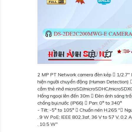
2 MP PT Network camera đèn kép  1/2.7″ 
hiện người chuyển động (Human Detection) 
cắm thẻ nhớ microSD/microSDHC/microSDXC
Hồng ngoại lên đến 30m  Đèn ánh sáng trắ
chống bụi,nước (IP66)  Pan: 0° to 340°
- Tilt: -5° to 105°  Chuẩn nén H.265 " N
. 9 W PoE: IEEE 802.3af, 36 V to 57 V, 0.2 A
. 10.5 W"