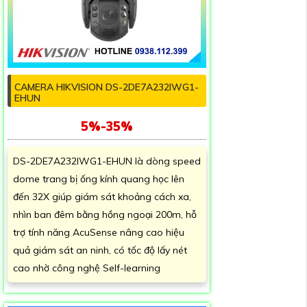
CAMERA HIKVISION DS-2DE7A232IWG1-
EHUN
5%-35%
DS-2DE7A232IWG1-EHUN là dòng speed
dome trang bị ống kính quang học lên
đến 32X giúp giám sát khoảng cách xa,
nhìn ban đêm bằng hồng ngoại 200m, hỗ
trợ tính năng AcuSense nâng cao hiệu
quả giám sát an ninh, có tốc độ lấy nét
cao nhờ công nghệ Self-learning