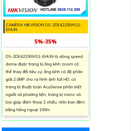
CAMERA HIKVISION DS-2DE4225IWG1-
EHUN
5%-35%
DS-2DE4225IWG1-EHUN là dòng speed
dome được trang bị ống kính zoom có
thể thay đổi tiêu cự, ống kính có độ phân
giải 2.0MP cho ra hình ảnh full HD, có
trang bị thuật toán AcuSense phân biệt
người và phương tiện, trang bị micro và
loa giúp đàm thoại 2 chiều, nhìn ban đêm
bằng hồng ngoại 100m