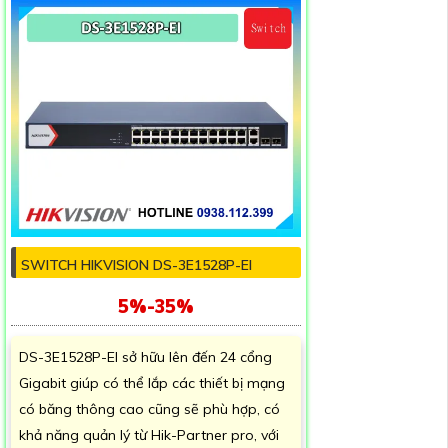
SWITCH HIKVISION DS-3E1528P-EI
5%-35%
DS-3E1528P-EI sở hữu lên đến 24 cổng
Gigabit giúp có thể lắp các thiết bị mạng
có băng thông cao cũng sẽ phù hợp, có
khả năng quản lý từ Hik-Partner pro, với