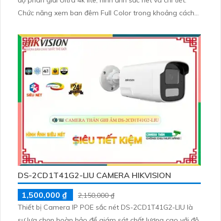
Chức năng xem ban đêm Full Color trong khoảng cách
lên đến 50m giúp quan sát hiệu quả vào ban đêm.
Camera được trang bị công nghệ IP POE tiên tiến, đảm
bảo không giảm chất lượng dù sử dụng lâu dài
DS-2CD1T41G2-LIU CAMERA HIKVISION
1,500,000 ₫
2,150,000 ₫
Thiết bị Camera IP POE sắc nét DS-2CD1T41G2-LIU là
sự lựa chọn hoàn hảo để giám sát chất lượng cao với độ