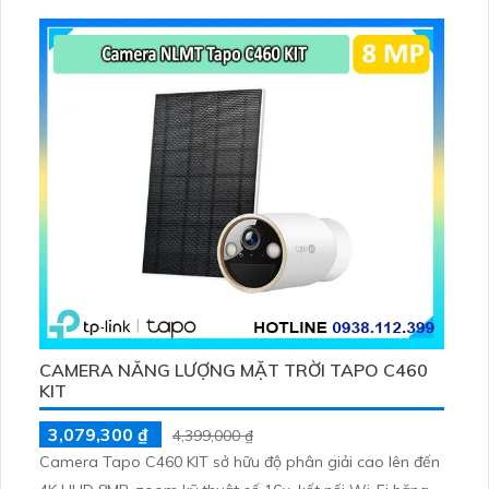
256GB hoặc lưu đám mây dễ lắp đặt cho gia đình và văn
phòng nhỏ.
CAMERA NĂNG LƯỢNG MẶT TRỜI TAPO C460
KIT
3,079,300 ₫
4,399,000 ₫
Camera Tapo C460 KIT sở hữu độ phân giải cao lên đến