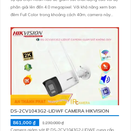
phân giải lên đến 4.0 megapixel. Với khả năng xem ban
đêm Full Color trong khoảng cách 40m, camera này
thích hợp cho việc giám sát công trình ban đêm. Được
trang bị công nghệ IP POE giúp tiết kiệm và không bị
giảm chất lượng hình ảnh
DS-2CV1043G2-LIDWF CAMERA HIKVISION
861,000 ₫
1,230,000 ₫
Camera giám sát IP DS-2CV1043G2-LIDWF cung cấp