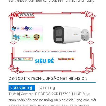
30m, thiết bị đảm bảo cung cấp hình ảnh rõ ràng ngay
cả trong điều kiện ánh sáng yếu. Sử dụng công nghệ IP
tiên tiến, camera không bị giảm chất lượng và tái tạo
màu sắc ban đêm như ban ngày
DS-2CD1T67G2H-LIUF SẮC NÉT HIKVISION
2,435,000 ₫
3,480,000 ₫
Thiết bị Camera IP POE DS-2CD1T67G2H-LIUF là lựa
chọn hoàn hảo cho hệ thống an ninh chất lượng cao. Với
độ phân giải Ultra 4k lite, hình ảnh sắc nét và chi tiết.