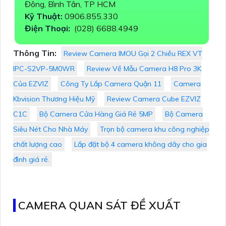
Đông, Bình Tân, TP HCM
Kỹ Thuật:
0906.855.330
Điện Thoại:
(028) 6688.4949
Thông Tin:
Review Camera IMOU Gọi 2 Chiều REX VT
IPC-S2VP-5M0WR
Review Về Mẫu Camera H8 Pro 3K
Của EZVIZ
Công Ty Lắp Camera Quận 11
Camera
Kbvision Thương Hiệu Mỹ
Review Camera Cube EZVIZ
C1C
Bộ Camera Cửa Hàng Giá Rẻ 5MP
Bộ Camera
Siêu Nét Cho Nhà Máy
Trọn bộ camera khu công nghiệp
chất lượng cao
Lắp đặt bộ 4 camera không dây cho gia
đình giá rẻ.
CAMERA QUAN SÁT ĐỀ XUẤT