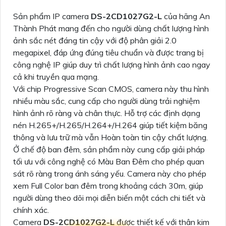
Sản phẩm IP camera
DS-2CD1027G2-L
của hãng An
Thành Phát mang đến cho người dùng chất lượng hình
ảnh sắc nét đáng tin cậy với độ phân giải 2.0
megapixel, đáp ứng đúng tiêu chuẩn và được trang bị
công nghệ IP giúp duy trì chất lượng hình ảnh cao ngay
cả khi truyền qua mạng.
Với chip Progressive Scan CMOS, camera này thu hình
nhiều màu sắc, cung cấp cho người dùng trải nghiệm
hình ảnh rõ ràng và chân thực. Hỗ trợ các định dạng
nén H.265+/H.265/H.264+/H.264 giúp tiết kiệm băng
thông và lưu trữ mà vẫn Hoàn toàn tin cậy chất lượng.
Ở chế độ ban đêm, sản phẩm này cung cấp giải pháp
tối ưu với công nghệ có Màu Ban Đêm cho phép quan
sát rõ ràng trong ánh sáng yếu. Camera này cho phép
xem Full Color ban đêm trong khoảng cách 30m, giúp
người dùng theo dõi mọi diễn biến một cách chi tiết và
chính xác.
Camera
DS-2CD1027G2-L
được thiết kế với thân kim