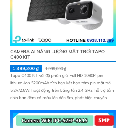
CAMERA AI NĂNG LƯỢNG MẶT TRỜI TAPO
C400 KIT
1,399,300 ₫
1,999,000 ₫
Tapo C400 KIT với độ phân giải Full HD 1080P, pin
lithium-ion 5200mAh tích hợp kết hợp tấm pin mặt trời
5,2V/2,5W, hoạt động trên băng tần 2,4 GHz, hỗ trợ tầm
nhìn ban đêm có màu lên đến 9m, phát hiện chuyển
động và con người bằng AI, đồng thời lưu trữ dữ liệu qua
thẻ microSD lên đến 512GB