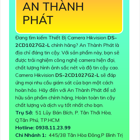
AN THÀNH
PHÁT
Đang tìm kiếm Thiết Bị Camera Hikvision
DS-
2CD1027G2-L
chính hãng? An Thành Phát là
địa chỉ đáng tin cậy. Với sản phẩm này, bạn sẽ
được trải nghiệm công nghệ camera hiện đại,
chất lượng hình ảnh sắc nét và độ tin cậy cao.
Camera Hikvision
DS-2CD1027G2-L
sẽ đáp
ứng mọi nhu cầu giám sát của bạn một cách
hoàn hảo. Hãy đến với An Thành Phát để sở
hữu sản phẩm chính hãng, Hoàn toàn tin cậy
chất lượng và dịch vụ tốt nhất cho bạn.
Trụ Sở:
51 Lũy Bán Bích, P. Tân Thới Hòa,
Q.Tân Phú, TP.HCM
Hotline: 0938.11.23.99
Chi Nhánh 1:
445/38 Tân Hòa Đông,P Bình Trị