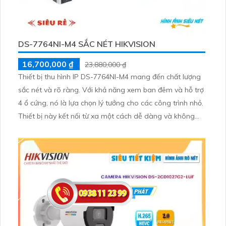
DS-7764NI-M4 SẮC NÉT HIKVISION
16,700,000 ₫
23,880,000 ₫
Thiết bị thu hình IP DS-7764NI-M4 mang đến chất lượng
sắc nét và rõ ràng. Với khả năng xem ban đêm và hỗ trợ
4 ổ cứng, nó là lựa chọn lý tưởng cho các công trình nhỏ.
Thiết bị này kết nối từ xa một cách dễ dàng và không
ảnh hưởng đến chất lượng hình ảnh nhờ công nghệ IP
tiên tiến. Với 64 kênh, nó cung cấp sự thuận tiện và hiệu
quả cho các công trình và hệ thống an ninh