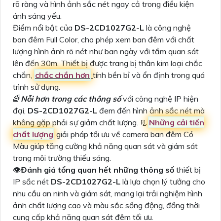
rõ ràng và hình ảnh sắc nét ngay cả trong điều kiện
ánh sáng yếu.
Điểm nổi bật của
DS-2CD1027G2-L
là công nghệ
ban đêm Full Color, cho phép xem ban đêm với chất
lượng hình ảnh rõ nét như ban ngày với tầm quan sát
lên đến 30m. Thiết bị được trang bị thân kim loại chắc
chắn,
chắc chắn hơn
tính bền bỉ và ổn định trong quá
trình sử dụng.
🌈
Nỗi hơn trong các thông số
với công nghệ IP hiện
đại,
DS-2CD1027G2-L
đem đến hình ảnh sắc nét mà
không gặp phải sự giảm chất lượng. 📃
Những cải tiến
chất lượng
giải pháp tối ưu về camera ban đêm Có
Màu giúp tăng cường khả năng quan sát và giám sát
trong môi trường thiếu sáng.
👁
Đánh giá tổng quan hết những thông số
thiết bị
IP sắc nét
DS-2CD1027G2-L
là lựa chọn lý tưởng cho
nhu cầu an ninh và giám sát, mang lại trải nghiệm hình
ảnh chất lượng cao và màu sắc sống động, đồng thời
cung cấp khả năng quan sát đêm tối ưu.