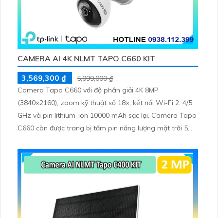
CAMERA AI 4K NLMT TAPO C660 KIT
3,569,300 ₫
5,099,000 ₫
Camera Tapo C660 với độ phân giải 4K 8MP
(3840×2160), zoom kỹ thuật số 18×, kết nối Wi-Fi 2. 4/5
GHz và pin lithium-ion 10000 mAh sạc lại. Camera Tapo
C660 còn được trang bị tấm pin năng lượng mặt trời 5.
2V 2. 5W, tích hợp AI phát hiện người, thú cưng, phương
tiện, lưu trữ thẻ microSD tối đa 512 GB