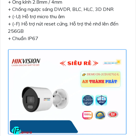
+ Ống kính 2.8mm / 4mm
+ Chống ngược sáng DWDR, BLC, HLC, 3D DNR
+ (-U) Hỗ trợ micro thu âm
+ (-F) Hỗ trợ nút reset cứng, Hỗ trợ thẻ nhớ lên đến
256GB
+ Chuẩn IP67