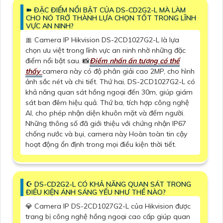
➽ ĐẶC ĐIỂM NỔI BẬT CỦA DS-CD2G2-L MÀ LÀM
CHO NÓ TRỞ THÀNH LỰA CHỌN TỐT TRONG LĨNH
VỰC AN NINH?
🎀 Camera IP Hikvision DS-2CD1027G2-L là lựa
chọn ưu việt trong lĩnh vực an ninh nhờ những đặc
điểm nổi bật sau. 📸
Điểm nhấn ấn tượng có thể
thấy
camera này có độ phân giải cao 2MP, cho hình
ảnh sắc nét và chi tiết. Thứ hai, DS-2CD1027G2-L có
khả năng quan sát hồng ngoại đến 30m, giúp giám
sát ban đêm hiệu quả. Thứ ba, tích hợp công nghệ
AI, cho phép nhận diện khuôn mặt và đếm người.
Những thông số đã giới thiệu với chứng nhận IP67
chống nước và bụi, camera này Hoàn toàn tin cậy
hoạt động ổn định trong mọi điều kiện thời tiết.
☪ DS-CD2G2-L CÓ KHẢ NĂNG QUAN SÁT TRONG
ĐIỀU KIỆN ÁNH SÁNG YẾU NHƯ THẾ NÀO?
💎 Camera IP DS-2CD1027G2-L của Hikvision được
trang bị công nghệ hồng ngoại cao cấp giúp quan