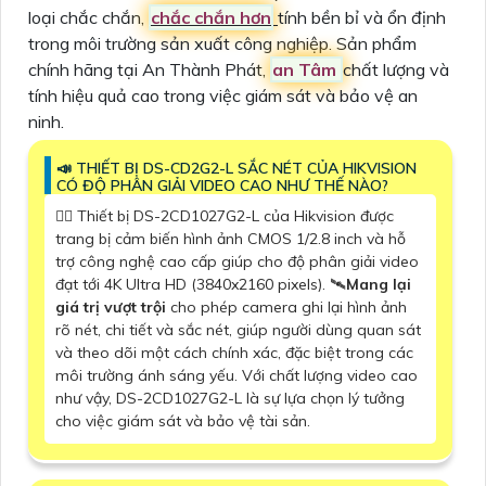
loại chắc chắn,
chắc chắn hơn
tính bền bỉ và ổn định
trong môi trường sản xuất công nghiệp. Sản phẩm
chính hãng tại An Thành Phát,
an Tâm
chất lượng và
tính hiệu quả cao trong việc giám sát và bảo vệ an
ninh.
📣 THIẾT BỊ DS-CD2G2-L SẮC NÉT CỦA HIKVISION
CÓ ĐỘ PHÂN GIẢI VIDEO CAO NHƯ THẾ NÀO?
🙆‍♀️ Thiết bị DS-2CD1027G2-L của Hikvision được
trang bị cảm biến hình ảnh CMOS 1/2.8 inch và hỗ
trợ công nghệ cao cấp giúp cho độ phân giải video
đạt tới 4K Ultra HD (3840x2160 pixels). 🛰
Mang lại
giá trị vượt trội
cho phép camera ghi lại hình ảnh
rõ nét, chi tiết và sắc nét, giúp người dùng quan sát
và theo dõi một cách chính xác, đặc biệt trong các
môi trường ánh sáng yếu. Với chất lượng video cao
như vậy, DS-2CD1027G2-L là sự lựa chọn lý tưởng
cho việc giám sát và bảo vệ tài sản.