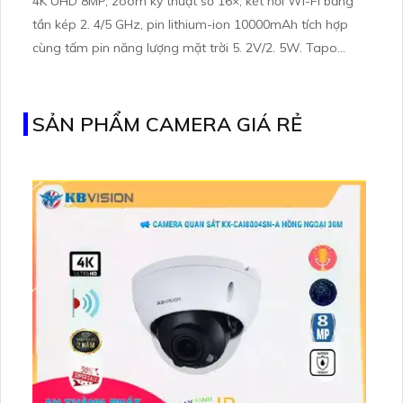
4K UHD 8MP, zoom kỹ thuật số 16×, kết nối Wi-Fi băng
tần kép 2. 4/5 GHz, pin lithium-ion 10000mAh tích hợp
cùng tấm pin năng lượng mặt trời 5. 2V/2. 5W. Tapo
C460 KIT cũng hỗ trợ quan sát ban đêm màu với cảm
biến Starlight, tầm nhìn lên đến 15 m
SẢN PHẨM CAMERA GIÁ RẺ