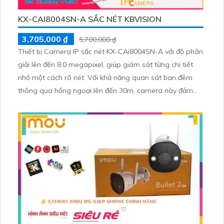
KX-CAI8004SN-A SẮC NÉT KBVISION
3,705,000 ₫
5,700,000 ₫
Thiết bị Camera IP sắc nét KX-CAi8004SN-A với độ phân
giải lên đến 8.0 megapixel, giúp giám sát từng chi tiết
nhỏ một cách rõ nét. Với khả năng quan sát ban đêm
thông qua hồng ngoại lên đến 30m, camera này đảm
bảo không bỏ lỡ bất kỳ sự kiện nào xảy ra trong khu vực
được giám sát