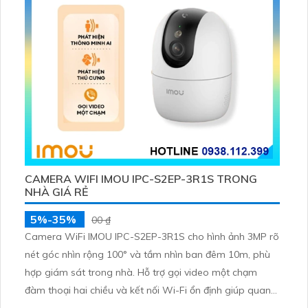
CAMERA WIFI IMOU IPC-S2EP-3R1S TRONG
NHÀ GIÁ RẺ
5%-35%
00 ₫
Camera WiFi IMOU IPC-S2EP-3R1S cho hình ảnh 3MP rõ
nét góc nhìn rộng 100° và tầm nhìn ban đêm 10m, phù
hợp giám sát trong nhà. Hỗ trợ gọi video một chạm
đàm thoại hai chiều và kết nối Wi-Fi ổn định giúp quan
sát từ xa. Lưu trữ linh hoạt qua thẻ microSD tối đa