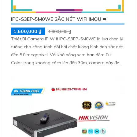
IPC-S3EP-5M0WE SẮC NÉT WIFI IMOU ➠
1,600,000 ₫
1,900,000 ₫
Thiết Bị Camera IP Wifi IPC-S3EP-5M0WE là lựa chọn lý
tưởng cho công trình đòi hỏi chất lượng hình ảnh sắc nét
đến 5.0 megapixel. Với khả năng xem ban đêm Full
Color trong khoảng cách lên đến 30m, camera này đem
lại trải nghiệm xem video giống như ban ngày. Sự trang
bị công nghệ IP Wifi giúp giữ chất lượng hình ảnh
nguyên vẹn và không bị giảm trong quá trình truyền tải