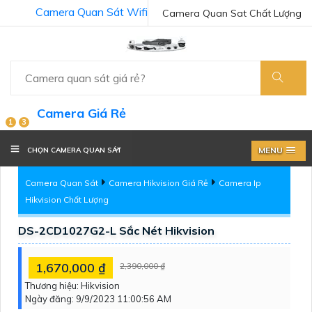
Camera Quan Sát Wifi
Camera Quan Sat Chất Lượng
Camera Giá Rẻ
1
3
MENU
CHỌN CAMERA QUAN SÁT
Camera Quan Sát
Camera Hikvision Giá Rẻ
Camera Ip
Hikvision Chất Lượng
DS-2CD1027G2-L Sắc Nét Hikvision
1,670,000 ₫
2,390,000 ₫
Thương hiệu:
Hikvision
Ngày đăng:
9/9/2023 11:00:56 AM